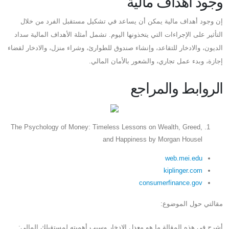
وجود أهداف مالية
إن وجود أهداف مالية يمكن أن يساعد في تشكيل مستقبل الفرد من خلال
التأثير على الإجراءات التي يتخذونها اليوم. تشمل أمثلة الأهداف المالية سداد
الديون، والادخار للتقاعد، وإنشاء صندوق للطوارئ، وشراء منزل، والادخار لقضاء
إجازة، وبدء عمل تجاري، والشعور بالأمان المالي.
الروابط والمراجع
The Psychology of Money: Timeless Lessons on Wealth, Greed,
and Happiness by Morgan Housel
web.mei.edu
kiplinger.com
consumerfinance.gov
مقالتي حول الموضوع:
أشرح في هذه المقالة ما هو معدل الادخار وسبب أهميته لمستقبلك المالي: