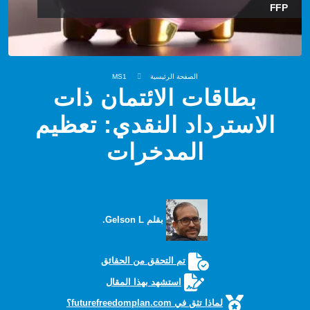
FFP
الصفحة الرئيسية
MS1
بطاقات الائتمان ذات
الاسترداد النقدي: تعظيم
المدخرات
بقلم Gelson L.
تم التحقق من الحقائق
استشهد بهذا المقال
لماذا تثق في futurefreedomplan.com؟