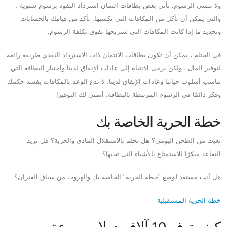
ولا تنسى الرسوم. تأتي بعض بطاقات ائتمان استرداد النقود برسوم سنوية ،
والتي يمكن أن تأكل من المكافآت التي تكسبها. تأكد من قيامك بالحسابات
وتحديد ما إذا كانت المكافآت التي ستربحها تفوق تكلفة الرسوم.
في الختام ، يمكن أن تكون بطاقات الائتمان ذات الاسترداد النقدي طريقة رائعة
لتوفير المال ، ولكن يرجى الانتباه إلى عادات الإنفاق لدينا واختيار البطاقة التي
تناسب أسلوب حياتنا وعادات الإنفاق لدينا. لا تدع الوعد بالمكافآت يفسد حكمك
وفكر دائمًا في الرسوم المرتبطة بالبطاقة. أتمنى لك التوفير!
خطة الحرية الخاصة بك
تعبت من الطحن اليومي؟ هل تحلم بالاستقلال المادي والحرية؟ هل تريد
التقاعد مبكرًا للاستمتاع بالأشياء التي تحبها؟
هل أنت مستعد لوضع "خطة الحرية" الخاصة بك والهروب من سباق الفئران؟
خطة الحرية المستقبلية