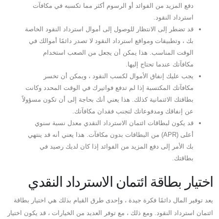
دفع المزيد من الفوائد أو الرسوم أكثر مما تكسبه في مكافآت
استرداد النقود.
قد تضطر إلى الانتظار للوصول إلى أموال استرداد النقود الخاصة
بك ، وتطبيقات ومواقع استرداد النقود لا تصدر دائمًا أموالك في
الوقت المناسب. هذا يمكن أن يجعل من الصعب استخدام
مكافآتك عندما تحتاج إليها.
يجب عليك إنفاق الأموال لكسب النقود ، ويمكن أن تخسر
مكافآتك المكتسبة إذا لم تدفع فواتيرك في الوقت المحدد وكانت
بطاقتك الائتمانية كذلك. هذا يعني أنك بحاجة إلى أن تكون مسؤولاً
عن إنفاقك ومدفوعاتك لتجنب فقدان مكافآتك.
قد يكون لبطاقات ائتمان الاسترداد النقدي معدل نسبة سنوي
أعلى (APR) من البطاقات بدون مكافآت. هذا يعني أنه قد ينتهي
بك الأمر إلى دفع المزيد من الفوائد إذا كان لديك رصيد في
بطاقتك.
اختيار بطاقة ائتمان الاسترداد النقدي
يعد توفير المال دائمًا فكرة جيدة ، وإحدى طرق القيام بذلك هي اختيار بطاقة
ائتمان استرداد النقود. ومع ذلك ، مع توفر العديد من الخيارات ، قد يكون اختيار