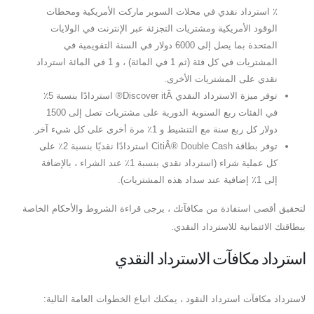
٪ استرداد نقدي في محلات السوبر ماركت الأمريكية ومحطات
الوقود الأمريكية ومشتريات التجزئة عبر الإنترنت في الولايات
المتحدة بما يصل إلى 6000 دولار في السنة التقويمية في
المشتريات في كل فئة (ثم 1 في المائة) ، و 1 في المائة استرداد
نقدي على المشتريات الأخرى.
توفر ميزة الاسترداد النقدي Discover itÂ® استردادًا بنسبة 5٪
في الفئات ربع السنوية الدورية على مشتريات تصل إلى 1500
دولار كل ربع سنة مع التنشيط و 1٪ مرة أخرى على كل شيء آخر.
توفر بطاقة CitiÂ® Double Cash استردادًا نقديًا بنسبة 2٪ على
كل عملية شراء (استرداد نقدي بنسبة 1٪ عند الشراء ، بالإضافة
إلى 1٪ إضافية عند سداد هذه المشتريات).
لتحقيق أقصى استفادة من مكافآتك ، يرجى قراءة الشروط والأحكام الخاصة
ببطاقتك الائتمانية للاسترداد النقدي.
استرداد مكافآت الاسترداد النقدي
لاسترداد مكافآت استرداد النقود ، يمكنك اتباع الخطوات العامة التالية: