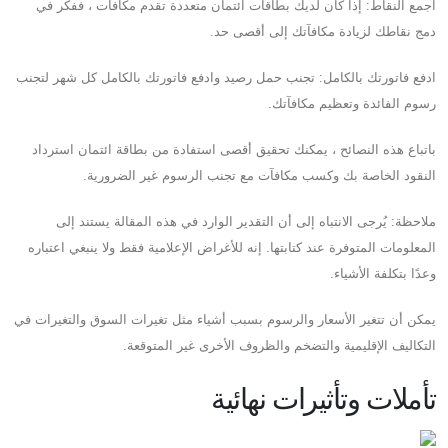
اجمع النقاط: إذا كان لديك بطاقات ائتمان متعددة تقدم مكافآت ، ففكر في
دمج نقاطك لزيادة مكافآتك إلى أقصى حد.
ادفع فاتورتك بالكامل: تجنب حمل رصيد وادفع فاتورتك بالكامل كل شهر لتجنب
رسوم الفائدة وتعظيم مكافآتك.
باتباع هذه النصائح ، يمكنك تحقيق أقصى استفادة من بطاقة ائتمان استرداد
النقود الخاصة بك وكسب مكافآت مع تجنب الرسوم غير الضرورية.
ملاحظة: يُرجى الانتباه إلى أن التقدير الوارد في هذه المقالة يستند إلى
المعلومات المتوفرة عند كتابتها. إنه للأغراض الإعلامية فقط ولا ينبغي اعتباره
وعدًا بتكلفة الأشياء.
يمكن أن تتغير الأسعار والرسوم بسبب أشياء مثل تغيرات السوق والتغيرات في
التكاليف الإقليمية والتضخم والظروف الأخرى غير المتوقعة.
تأملات وتأثيرات نهائية