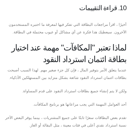
10. قراءة التقييمات
أخيرًا ، اقرأ مراجعات البطاقة التي تفكر فيها لمعرفة ما اختبره المستخدمون
الآخرون. سيعطيك هذا فكرة عن أي مشاكل أو عيوب محتملة في البطاقة.
لماذا تعتبر "المكافآت" مهمة عند اختيار
بطاقة ائتمان استرداد النقود
عندما يتعلق الأمر بتوفير المال ، فإن كل جزء صغير مهم. لهذا السبب أصبحت
بطاقات ائتمان استرداد النقود شائعة بشكل متزايد بين المستهلكين الأذكياء.
ولكن لا يتم إنشاء جميع بطاقات استرداد النقود على قدم المساواة.
أحد العوامل المهمة التي يجب مراعاتها هو برنامج المكافآت.
تقدم بعض البطاقات سعرًا ثابتًا على جميع المشتريات ، بينما يوفر البعض الآخر
نسبة استرداد نقدي أعلى في فئات معينة ، مثل البقالة أو الغاز.