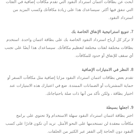
ابحث عن بطاقات ائتمان استرداد النقود التي تقدم مكافآت إضافية في الفئات
التي تنفق فيها أكثر. سيساعدك هذا على زيادة مكافآتك وكسب المزيد من
استرداد النقود.
7. تنويع استراتيجية الإنفاق الخاصة بك
لا تركز كل أرباح استرداد النقود الخاصة بك على بطاقة ائتمان واحدة. استخدم
بطاقات مختلفة لفئات مختلفة لتعظيم مكافآتك. سيساعدك هذا أيضًا على تجنب
أي سقف للإنفاق أو حدود للمكافآت.
8. النظر في الامتيازات الإضافية
تقدم بعض بطاقات ائتمان استرداد النقود مزايا إضافية مثل مكافآت السفر أو
حماية المشتريات أو الضمانات الممتدة. ضع في اعتبارك هذه الامتيازات عند
اختيار بطاقة ، ولكن تأكد من أنها ذات صلة باحتياجاتك.
9. اجعلها بسيطة
اختر بطاقة ائتمان استرداد النقود سهلة الاستخدام ولا تحتوي على برامج
مكافآت معقدة لن تستخدمها على النحو الأمثل. تريد أن تكون قادرًا على كسب
النقود دون الحاجة إلى القفز عبر الكثير من الحلقات.