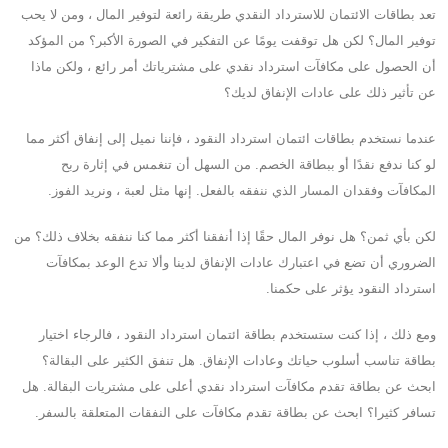
تعد بطاقات الائتمان للاسترداد النقدي طريقة رائعة لتوفير المال ، ومن لا يحب
توفير المال؟ لكن هل توقفت يومًا عن التفكير في الصورة الأكبر؟ من المؤكد
أن الحصول على مكافآت استرداد نقدي على مشترياتك أمر رائع ، ولكن ماذا
عن تأثير ذلك على عادات الإنفاق لديك؟
عندما نستخدم بطاقات ائتمان استرداد النقود ، فإننا نميل إلى إنفاق أكثر مما
لو كنا ندفع نقدًا أو ببطاقة الخصم. من السهل أن تنغمس في إثارة ربح
المكافآت وفقدان المسار الذي ننفقه بالفعل. إنها مثل لعبة ، ونريد الفوز.
لكن بأي ثمن؟ هل نوفر المال حقًا إذا أنفقنا أكثر مما كنا ننفقه بخلاف ذلك؟ من
الضروري أن تضع في اعتبارك عادات الإنفاق لدينا وألا تدع الوعد بمكافآت
استرداد النقود يؤثر على حكمنا.
ومع ذلك ، إذا كنت ستستخدم بطاقة ائتمان استرداد النقود ، فالرجاء اختيار
بطاقة تناسب أسلوب حياتك وعادات الإنفاق. هل تنفق الكثير على البقالة؟
ابحث عن بطاقة تقدم مكافآت استرداد نقدي أعلى على مشتريات البقالة. هل
تسافر كثيرا؟ ابحث عن بطاقة تقدم مكافآت على النفقات المتعلقة بالسفر.