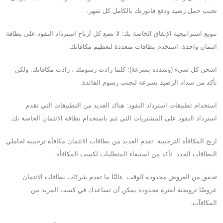
تجنب حمل رصيد ودفع فاتورتك بالكامل كل شهر.
تنويع استراتيجية الإنفاق الخاصة بك: لا تضع كل أرباح استرداد النقود على بطاقة
ائتمان واحدة. استخدم بطاقات متعددة لتعظيم مكافآتك.
اشحن كل شيء (وسدده بسرعة): كلما زادت رسومك ، زادت مكافآتك. ولكن
تأكد من سداد الرصيد بسرعة لتجنب رسوم الفائدة.
استخدام تطبيقات استرداد النقود: هناك العديد من التطبيقات التي تقدم
استرداد النقود على المشتريات التي تتم باستخدام بطاقة الائتمان الخاصة بك.
اربح المكافأة الترحيبية: تقدم العديد من بطاقات الائتمان مكافأة ترحيبية لحاملي
البطاقات الجدد. تأكد من استيفاء المتطلبات لكسب المكافأة.
تحقق من العروض محدودة الوقت: غالبًا ما تقدم شركات بطاقات الائتمان
عروضًا ترويجية لفترة محدودة يمكن أن تساعدك في كسب المزيد من
المكافآت.