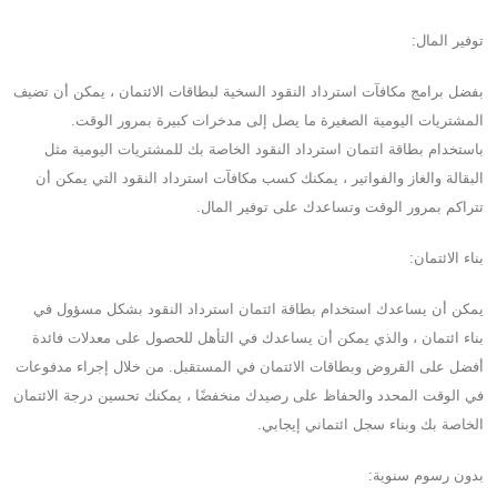
توفير المال:
بفضل برامج مكافآت استرداد النقود السخية لبطاقات الائتمان ، يمكن أن تضيف
المشتريات اليومية الصغيرة ما يصل إلى مدخرات كبيرة بمرور الوقت.
باستخدام بطاقة ائتمان استرداد النقود الخاصة بك للمشتريات اليومية مثل
البقالة والغاز والفواتير ، يمكنك كسب مكافآت استرداد النقود التي يمكن أن
تتراكم بمرور الوقت وتساعدك على توفير المال.
بناء الائتمان:
يمكن أن يساعدك استخدام بطاقة ائتمان استرداد النقود بشكل مسؤول في
بناء ائتمان ، والذي يمكن أن يساعدك في التأهل للحصول على معدلات فائدة
أفضل على القروض وبطاقات الائتمان في المستقبل. من خلال إجراء مدفوعات
في الوقت المحدد والحفاظ على رصيدك منخفضًا ، يمكنك تحسين درجة الائتمان
الخاصة بك وبناء سجل ائتماني إيجابي.
بدون رسوم سنوية: