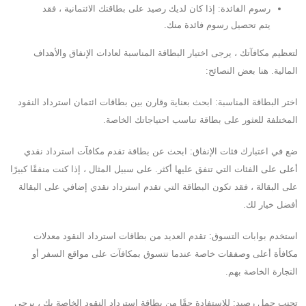
رسوم الفائدة: إذا كان لديك رصيد على بطاقتك الائتمانية ، فقد
يتم تحصيل رسوم فائدة منك.
لتعظيم مكافآتك ، يرجى اختيار البطاقة المناسبة لعادات الإنفاق والأهداف
المالية. هنا بعض النصائح:
اختر البطاقة المناسبة: ابحث بعناية وقارن بين بطاقات ائتمان استرداد النقود
المختلفة للعثور على بطاقة تناسب احتياجاتك الخاصة.
ضع في اعتبارك فئات الإنفاق: ابحث عن بطاقة تقدم مكافآت استرداد نقدي
أعلى على الفئات التي تنفق عليها أكثر. على سبيل المثال ، إذا كنت منفقًا كبيرًا
على البقالة ، فقد تكون البطاقة التي تقدم استرداد نقدي إضافي على البقالة
أفضل خيار لك.
استخدم بوابات التسوق: تقدم العديد من بطاقات استرداد النقود معدلات
مكافأة أعلى وصفقات خاصة عندما تتسوق بمكافآت على مواقع السفر أو
التجارة الخاصة بهم.
تجنب حمل رصيد: للاستفادة حقًا من بطاقة استرداد النقود الخاصة بك ، يرجى