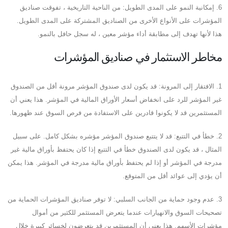
6. إمكانية النمو على المدى الطويل: من الناحية التاريخية ، تفوقت صناديق
المؤشرات على الأنواع الأخرى من الصناديق المشتركة على المدى الطويل.
هذا لأنها تهدف إلى مطابقة أداء مؤشر معين ، له سجل حافل بالنمو.
مخاطر الاستثمار في صناديق المؤشرات
1. الافتقار إلى المرونة: قد يكون لدى صندوق المؤشر مرونة أقل من الصندوق
غير المؤشر للرد على انخفاض أسعار الأوراق المالية في المؤشر. هذا يعني أن
المستثمرين قد لا يكونوا قادرين على الاستفادة من فرص السوق عند ظهورها.
2. خطأ في التتبع: قد لا يتتبع صندوق المؤشر مؤشره بشكل كامل. على سبيل
المثال ، قد يكون لدى الصندوق خطأ في التتبع إذا كان يحتفظ بأوراق مالية غير
مدرجة في المؤشر أو إذا لم يحتفظ بأوراق مالية مدرجة في المؤشر. هذا يمكن
أن يؤدي إلى عوائد أقل من المتوقع.
3. عدم وجود حماية من الجانب السلبي: لا توفر صناديق المؤشرات الحماية من
تصحيحات السوق والانهيارات عندما يتعرض المستثمر للكثير من أموال
مؤشرات الأسهم. هذا يعني أن المستثمرين قد يتعرضون لخسائر كبيرة خلال