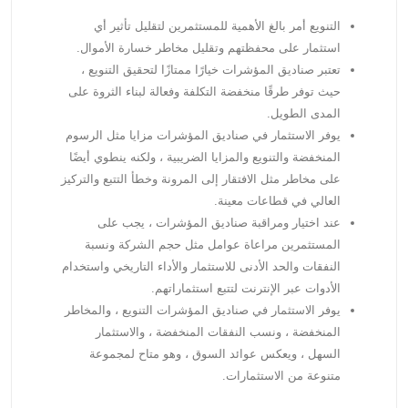
التنويع أمر بالغ الأهمية للمستثمرين لتقليل تأثير أي
استثمار على محفظتهم وتقليل مخاطر خسارة الأموال.
تعتبر صناديق المؤشرات خيارًا ممتازًا لتحقيق التنويع ،
حيث توفر طرقًا منخفضة التكلفة وفعالة لبناء الثروة على
المدى الطويل.
يوفر الاستثمار في صناديق المؤشرات مزايا مثل الرسوم
المنخفضة والتنويع والمزايا الضريبية ، ولكنه ينطوي أيضًا
على مخاطر مثل الافتقار إلى المرونة وخطأ التتبع والتركيز
العالي في قطاعات معينة.
عند اختيار ومراقبة صناديق المؤشرات ، يجب على
المستثمرين مراعاة عوامل مثل حجم الشركة ونسبة
النفقات والحد الأدنى للاستثمار والأداء التاريخي واستخدام
الأدوات عبر الإنترنت لتتبع استثماراتهم.
يوفر الاستثمار في صناديق المؤشرات التنويع ، والمخاطر
المنخفضة ، ونسب النفقات المنخفضة ، والاستثمار
السهل ، ويعكس عوائد السوق ، وهو متاح لمجموعة
متنوعة من الاستثمارات.