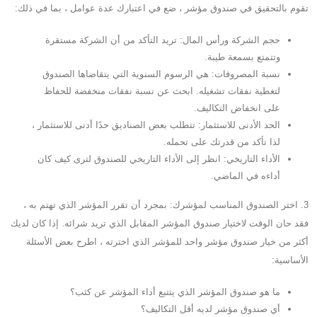
تقوم بالتحقيق في صندوق مؤشر ، ضع في اعتبارك عدة عوامل ، بما في ذلك:
حجم الشركة ورأس المال: تريد التأكد من أن الشركة مستقرة
وتتمتع بسمعة طيبة.
نسبة المصروفات: هي الرسوم السنوية التي يتقاضاها الصندوق
لتغطية نفقات تشغيله. ابحث عن نسبة نفقات منخفضة للحفاظ
على انخفاض التكاليف.
الحد الأدنى للاستثمار: تتطلب بعض الصناديق حدًا أدنى للاستثمار ،
لذا تأكد من قدرتك على تحمله.
الأداء التاريخي: انظر إلى الأداء التاريخي للصندوق لترى كيف كان
أداءه في الماضي.
3. اختر الصندوق المناسب لمؤشرك: بمجرد أن تقرر المؤشر الذي تهتم به ،
فقد حان الوقت لاختيار صندوق المؤشر المقابل الذي تريد شرائه. إذا كان لديك
أكثر من خيار صندوق مؤشر واحد للمؤشر الذي اخترته ، اطرح بعض الأسئلة
الأساسية:
ما هو صندوق المؤشر الذي يتتبع أداء المؤشر عن كثب؟
أي صندوق مؤشر لديه أقل التكاليف؟