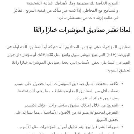
التنويع الخاصة بك مصممة وفقًا لأهدافك المالية الشخصية
والتسامح مع المخاطر. إذا كنت غير متأكد من كيفية التنويع ، ففكر
في طلب إرشادات من مستشار مالي.
لماذا تعتبر صناديق المؤشرات خيارًا رائعًا
صناديق المؤشرات هي نوع من الصناديق المشتركة أو الصناديق المتداولة في
البورصة (ETF) التي تتبع مؤشر سوق واسع مثل S&P 500 أو مؤشر داو جونز
الصناعي. فيما يلي بعض الأسباب التي تجعل صناديق المؤشرات خيارًا رائعًا
لتحقيق التنويع:
تكلفة منخفضة: تميل صناديق المؤشرات إلى الحصول على نسب
نفقات أقل من الصناديق المدارة بنشاط ، مما يعني أنك تحتفظ
بمزيد من عوائد استثمارك.
التنويع: من خلال امتلاك صندوق مؤشر واحد ، فإنك تكتسب
التعرض لمجموعة متنوعة من الأصول الأساسية ، مما يساعد على
تحقيق التنويع.
سهولة الشراء والبيع: يتم تداول أموال المؤشرات مثل الأسهم ،
مما يعني أنه يمكنك شرائها وبيعها بسهولة من خلال حساب