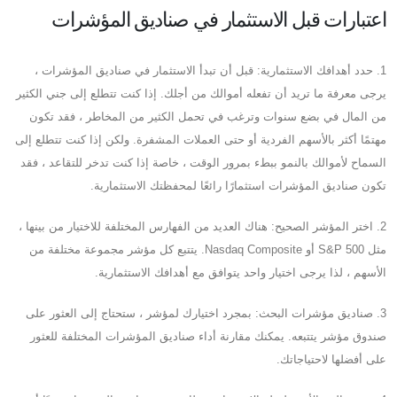
اعتبارات قبل الاستثمار في صناديق المؤشرات
1. حدد أهدافك الاستثمارية: قبل أن تبدأ الاستثمار في صناديق المؤشرات ،
يرجى معرفة ما تريد أن تفعله أموالك من أجلك. إذا كنت تتطلع إلى جني الكثير
من المال في بضع سنوات وترغب في تحمل الكثير من المخاطر ، فقد تكون
مهتمًا أكثر بالأسهم الفردية أو حتى العملات المشفرة. ولكن إذا كنت تتطلع إلى
السماح لأموالك بالنمو ببطء بمرور الوقت ، خاصة إذا كنت تدخر للتقاعد ، فقد
تكون صناديق المؤشرات استثمارًا رائعًا لمحفظتك الاستثمارية.
2. اختر المؤشر الصحيح: هناك العديد من الفهارس المختلفة للاختيار من بينها ،
مثل S&P 500 أو Nasdaq Composite. يتتبع كل مؤشر مجموعة مختلفة من
الأسهم ، لذا يرجى اختيار واحد يتوافق مع أهدافك الاستثمارية.
3. صناديق مؤشرات البحث: بمجرد اختيارك لمؤشر ، ستحتاج إلى العثور على
صندوق مؤشر يتتبعه. يمكنك مقارنة أداء صناديق المؤشرات المختلفة للعثور
على أفضلها لاحتياجاتك.