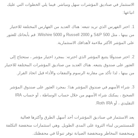
الاستثمار في صناديق المؤشرات سهل ومباشر. فيما يلي الخطوات التي عليك
اتباعها:
1. اختر الفهرس الذي تريد تتبعه: هناك العديد من الفهارس المختلفة للاختيار
من بينها ، مثل S&P 500 و Russell 2000 و Wilshire 5000. قم بأبحاثك للعثور
على المؤشر الأكثر ملاءمة لأهدافك الاستثمارية.
2. اختر صندوقًا يتتبع المؤشر الذي اخترته: بمجرد اختيار مؤشر ، ستحتاج إلى
العثور على صندوق يتتبعه. هناك العديد من صناديق المؤشرات المختلفة للاختيار
من بينها ، لذا تأكد من مقارنة الرسوم والنفقات والأداء قبل اتخاذ القرار.
3. شراء الأسهم في صندوق المؤشر هذا: بمجرد العثور على صندوق المؤشر
الصحيح ، يمكنك شراء الأسهم من خلال حساب الوساطة ، أو حساب IRA
التقليدي ، أو Roth IRA.
يعد الاستثمار في صناديق المؤشرات أحد أسهل الطرق وأكثرها فعالية
للمستثمرين لبناء الثروة على المدى الطويل. وهي استثمارات منخفضة التكلفة
ومنخفضة المخاطر ومنخفضة الصيانة توفر تنوعًا في محفظتك.