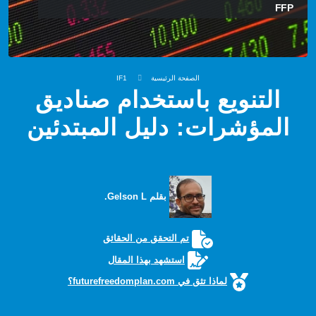
FFP
الصفحة الرئيسية
IF1
التنويع باستخدام صناديق
المؤشرات: دليل المبتدئين
بقلم Gelson L.
تم التحقق من الحقائق
استشهد بهذا المقال
لماذا تثق في futurefreedomplan.com؟