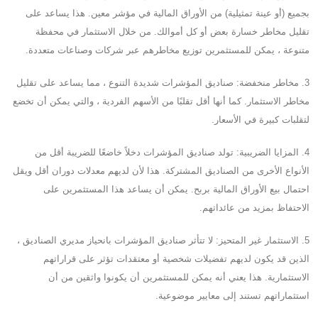
بجميع (أو عينة تمثيلية) من الأوراق المالية في مؤشر معين. هذا يساعد على
تقليل مخاطر خسارة بعض أو كل أموالك. من خلال الاستثمار في محفظة
متنوعة ، يمكن للمستثمرين توزيع مخاطرهم عبر شركات وصناعات متعددة.
3. مخاطر منخفضة: صناديق المؤشرات شديدة التنوع ، مما يساعد على تقليل
مخاطر الاستثمار. كما أنها أقل تقلبًا من الأسهم الفردية ، والتي يمكن أن تخضع
لتقلبات كبيرة في الأسعار.
4. المزايا الضريبية: تولد صناديق المؤشرات دخلاً خاضعًا للضريبة أقل من
الأنواع الأخرى من الصناديق المشتركة. هذا لأن لديهم معدلات دوران أقل ويقل
احتمال بيع الأوراق المالية بربح. يمكن أن يساعد هذا المستثمرين على
الاحتفاظ بمزيد من عائداتهم.
5. الاستثمار غير المتحيز: لا تتأثر صناديق المؤشرات بانحياز مديري الصناديق ،
الذين قد يكون لديهم تفضيلات شخصية أو معتقدات تؤثر على قراراتهم
الاستثمارية. هذا يعني أنه يمكن للمستثمرين أن يكونوا واثقين من أن
استثماراتهم تستند إلى معايير موضوعية.