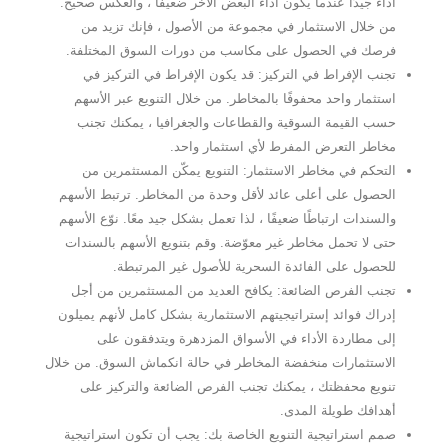
أداءً جيدًا عندما يكون أداء البعض الآخر ضعيفًا ، والعكس صحيح.
من خلال الاستثمار في مجموعة من الأصول ، فإنك تزيد من
فرصك في الحصول على مكاسب من دورات السوق المختلفة.
تجنب الإفراط في التركيز: قد يكون الإفراط في التركيز في
استثمار واحد محفوفًا بالمخاطر. من خلال التنويع عبر الأسهم
حسب القيمة السوقية والقطاعات والجغرافيا ، يمكنك تجنب
مخاطر التعرض المفرط لأي استثمار واحد.
التحكم في مخاطر الاستثمار: التنويع يمكّن المستثمرين من
الحصول على أعلى عائد لأقل وحدة من المخاطر. ترتبط الأسهم
والسندات ارتباطًا ضعيفًا ، لذا تعمل بشكل جيد معًا. نوّع الأسهم
حتى لا تحمل مخاطر غير معوّضة. وقم بتنويع الأسهم بالسندات
للحصول على الفائدة السحرية للأصول غير المرتبطة.
تجنب الفرص الضائعة: يكافح العديد من المستثمرين من أجل
إدراك فوائد إستراتيجيتهم الاستثمارية بشكل كامل لأنهم يميلون
إلى مطاردة الأداء في الأسواق المزدهرة ويتدفقون على
الاستثمارات منخفضة المخاطر في حالة انكماش السوق. من خلال
تنويع محفظتك ، يمكنك تجنب الفرص الضائعة والتركيز على
أهدافك طويلة المدى.
صمم استراتيجية التنويع الخاصة بك: يجب أن تكون استراتيجية