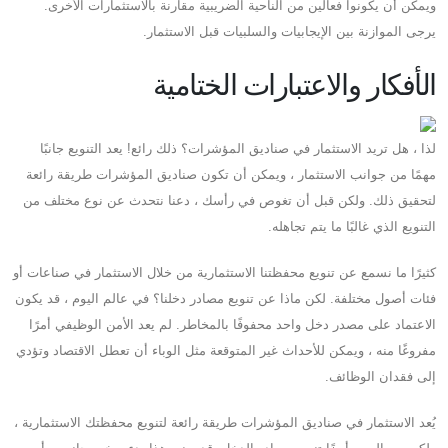
ويمكن أن يكونوا فعالين من الناحية الضريبية مقارنة بالاستثمارات الأخرى.
يرجى الموازنة بين الإيجابيات والسلبيات قبل الاستثمار.
الأفكار والاعتبارات الختامية
لذا ، هل تريد الاستثمار في صناديق المؤشرات؟ ذلك رائع! يعد التنويع جانبًا
مهمًا من جوانب الاستثمار ، ويمكن أن تكون صناديق المؤشرات طريقة رائعة
لتحقيق ذلك. ولكن قبل أن تغوص في رأسك ، دعنا نتحدث عن نوع مختلف من
التنويع الذي غالبًا ما يتم تجاهله.
كثيرًا ما نسمع عن تنويع محفظتنا الاستثمارية من خلال الاستثمار في صناعات أو
فئات أصول مختلفة. لكن ماذا عن تنويع مصادر دخلنا؟ في عالم اليوم ، قد يكون
الاعتماد على مصدر دخل واحد محفوفًا بالمخاطر. لم يعد الأمن الوظيفي أمرًا
مفروغًا منه ، ويمكن للأحداث غير المتوقعة مثل الوباء أن تعطل الاقتصاد وتؤدي
إلى فقدان الوظائف.
يُعد الاستثمار في صناديق المؤشرات طريقة رائعة لتنويع محفظتك الاستثمارية ،