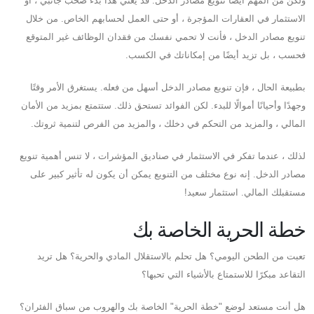
ولكن من المهم أيضًا تنويع مصادر الدخل. قد يعني هذا بدء صخب جانبي ، أو
الاستثمار في العقارات المؤجرة ، أو حتى العمل لحسابهم الخاص. من خلال
تنويع مصادر الدخل ، فأنت لا تحمي نفسك من فقدان الوظائف غير المتوقع
فحسب ، بل تزيد أيضًا من إمكاناتك في الكسب.
بطبيعة الحال ، فإن تنويع مصادر الدخل أسهل من فعله. يستغرق الأمر وقتًا
وجهدًا وأحيانًا أموالًا للبدء. لكن الفوائد تستحق ذلك. ستتمتع بمزيد من الأمان
المالي ، والمزيد من التحكم في دخلك ، والمزيد من الفرص لتنمية ثروتك.
لذلك ، عندما تفكر في الاستثمار في صناديق المؤشرات ، لا تنس أهمية تنويع
مصادر الدخل. إنه نوع مختلف من التنويع يمكن أن يكون له تأثير كبير على
مستقبلك المالي. استثمار سعيد!
خطة الحرية الخاصة بك
تعبت من الطحن اليومي؟ هل تحلم بالاستقلال المادي والحرية؟ هل تريد
التقاعد مبكرًا للاستمتاع بالأشياء التي تحبها؟
هل أنت مستعد لوضع "خطة الحرية" الخاصة بك والهروب من سباق الفئران؟