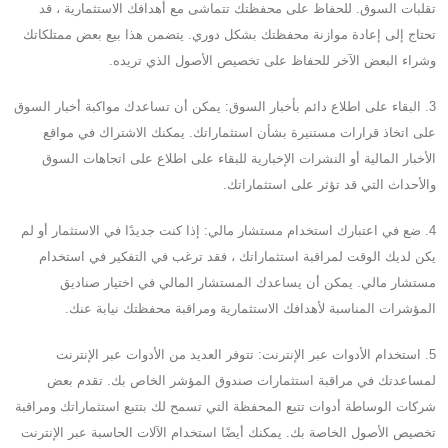
تقلبات السوق. للحفاظ على محفظتك تتماشى مع أهدافك الاستثمارية ، قد
تحتاج إلى إعادة موازنة محفظتك بشكل دوري. يتضمن هذا بيع بعض ممتلكاتك
وشراء البعض الآخر للحفاظ على تخصيص الأصول الذي تريده.
3. البقاء على اطلاع دائم بأخبار السوق: يمكن أن تساعدك مواكبة أخبار السوق
على اتخاذ قرارات مستنيرة بشأن استثماراتك. يمكنك الاشتراك في مواقع
الأخبار المالية أو النشرات الإخبارية للبقاء على اطلاع على اتجاهات السوق
والأحداث التي قد تؤثر على استثماراتك.
4. ضع في اعتبارك استخدام مستشار مالي: إذا كنت جديدًا في الاستثمار أو لم
يكن لديك الوقت لمراقبة استثماراتك ، فقد ترغب في التفكير في استخدام
مستشار مالي. يمكن أن يساعدك المستشار المالي في اختيار صناديق
المؤشرات المناسبة لأهدافك الاستثمارية ومراقبة محفظتك نيابة عنك.
5. استخدام الأدوات عبر الإنترنت: تتوفر العديد من الأدوات عبر الإنترنت
لمساعدتك في مراقبة استثمارات صندوق المؤشر الخاص بك. تقدم بعض
شركات الوساطة أدوات تتبع المحفظة التي تسمح لك بتتبع استثماراتك ومراقبة
تخصيص الأصول الخاصة بك. يمكنك أيضًا استخدام الآلات الحاسبة عبر الإنترنت