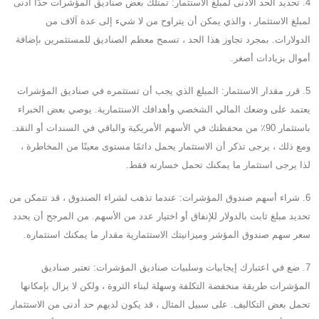
4. تحديد الحد الأدنى لمبلغ الاستثمار: تمتلك بعض صناديق المؤشرات حدًا أدنى
لمبلغ الاستثمار ، والذي يمكن أن يتراوح من لا شيء إلى عدة آلاف من
الدولارات. بمجرد تجاوز هذا الحد ، تسمح معظم الصناديق للمستثمرين بإضافة
أموال بزيادات أصغر.
5. قرر مقدار الاستثمار: المبلغ الذي يجب أن تستثمره في صناديق المؤشرات
يعتمد على وضعك المالي الشخصي وأهدافك الاستثمارية. يوصي بعض الخبراء
باستثمار 90٪ من محفظتك في الأسهم الأمريكية والباقي في السندات أو النقد.
ومع ذلك ، يرجى تذكر أن الاستثمار يحمل دائمًا مستوى معينًا من المخاطرة ،
لذا يرجى استثمار ما يمكنك تحمل خسارته فقط.
6. شراء أسهم صندوق المؤشرات: عندما تذهب لشراء الصندوق ، قد تتمكن من
تحديد مبلغ ثابت بالدولار للإنفاق أو اختيار عدد من الأسهم. من المرجح أن يحدد
سعر سهم صندوق المؤشر وميزانيتك الاستثمارية مقدار ما يمكنك استثماره.
7. ضع في اعتبارك إيجابيات وسلبيات صناديق المؤشرات: تعتبر صناديق
المؤشرات طريقة منخفضة التكلفة وسهلة لبناء الثروة ، ولكن لا يزال بإمكانها
تحمل بعض التكاليف. على سبيل المثال ، قد يكون لديهم حد أدنى من الاستثمار