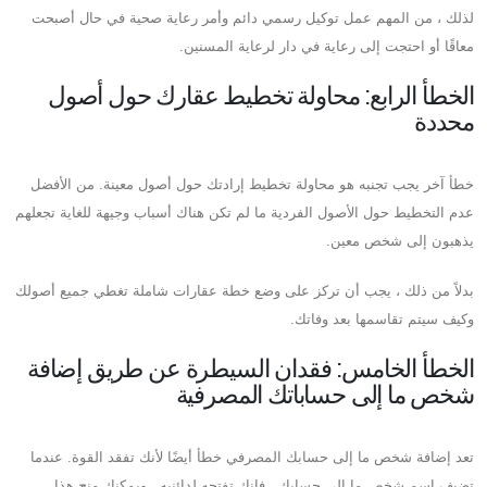
لذلك ، من المهم عمل توكيل رسمي دائم وأمر رعاية صحية في حال أصبحت
معاقًا أو احتجت إلى رعاية في دار لرعاية المسنين.
الخطأ الرابع: محاولة تخطيط عقارك حول أصول
محددة
خطأ آخر يجب تجنبه هو محاولة تخطيط إرادتك حول أصول معينة. من الأفضل
عدم التخطيط حول الأصول الفردية ما لم تكن هناك أسباب وجيهة للغاية تجعلهم
يذهبون إلى شخص معين.
بدلاً من ذلك ، يجب أن تركز على وضع خطة عقارات شاملة تغطي جميع أصولك
وكيف سيتم تقاسمها بعد وفاتك.
الخطأ الخامس: فقدان السيطرة عن طريق إضافة
شخص ما إلى حساباتك المصرفية
تعد إضافة شخص ما إلى حسابك المصرفي خطأ أيضًا لأنك تفقد القوة. عندما
تضيف اسم شخص ما إلى حسابك ، فإنك تفتحه لدائنيه ، ويمكنك منح هذا