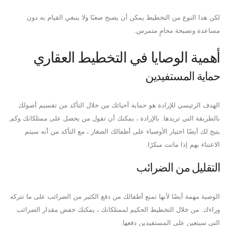
لكن هذا النوع من التخطيط يمكن أن يصبح صعبًا ولا ينبغي القيام به دون
مساعدة ونصيحة محامٍ متمرس.
أهمية الوصايا في التخطيط العقاري
حماية المستفيدين
الهدف الرئيسي للإرادة هو حماية أحبائك من خلال التأكد من تقسيم أصولك
بالطريقة التي تريدها. بالإرادة ، يمكنك أن تقول من يحصل على ممتلكاتك وكم.
يتيح لك أيضًا اختيار الأوصياء على أطفالك الصغار ، مع التأكد من أنه سيتم
الاعتناء بهم إذا ماتت مبكرًا.
التقليل من الضرائب
الوصية مهمة أيضًا لأنها تمنع أطفالك من دفع الكثير من الضرائب على ما تتركه
وراءك. من خلال التخطيط الحكيم لممتلكاتك ، يمكنك خفض مقدار الضرائب
التي سيتعين على المستفيدين دفعها.