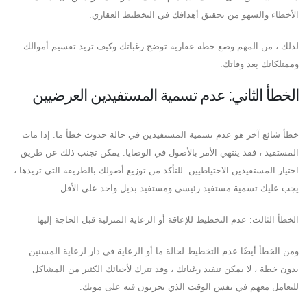
الأخطاء والسهو من تحقيق أهدافك في التخطيط العقاري.
لذلك ، من المهم وضع خطة عقارية توضح رغباتك وكيف تريد تقسيم أموالك
وممتلكاتك بعد وفاتك.
الخطأ الثاني: عدم تسمية المستفيدين العرضيين
خطأ شائع آخر هو عدم تسمية المستفيدين في حالة حدوث خطأ ما. إذا مات
المستفيد ، فقد ينتهي الأمر بالأصول في الوصايا. يمكن تجنب ذلك عن طريق
اختيار المستفيدين الاحتياطيين. للتأكد من توزيع أصولك بالطريقة التي تريدها ،
يجب عليك تسمية مستفيد رئيسي ومستفيد بديل واحد على الأقل.
الخطأ الثالث: عدم التخطيط للإعاقة أو الرعاية المنزلية قبل الحاجة إليها
ومن الخطأ أيضًا عدم التخطيط لحالة ما أو الرعاية في دار لرعاية المسنين.
بدون خطة ، لا يمكن تنفيذ رغباتك ، وقد تترك لأحبائك الكثير من المشاكل
للتعامل معهم في نفس الوقت الذي يحزنون فيه على موتك.