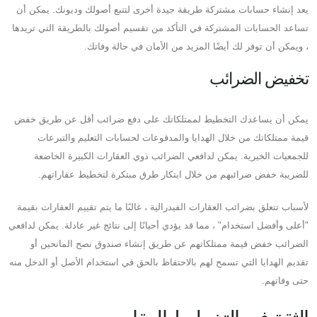
يعد إنشاء حسابات مشتركة طريقة جيدة أخرى لتتبع أصولك وديونك. يمكن أن
تساعد الحسابات المشتركة في التأكد من تقسيم أصولك بالطريقة التي تريدها
، ويمكن أن توفر لك أيضًا المزيد من الأمان في حالة وفاتك.
تخفيض الضرائب
يمكن أن يساعدك التخطيط لممتلكاتك على دفع ضرائب أقل عن طريق خفض
قيمة ممتلكاتك من خلال الهدايا والمدفوعات لحسابات التعليم والتبرعات
للجمعيات الخيرية. يمكن لدافعي الضرائب ذوي العقارات الكبيرة الخاضعة
للضريبة خفض ضرائبهم من خلال ابتكار طرق مبتكرة لتخطيط عقاراتهم.
لأسباب تتعلق بضرائب العقارات الفيدرالية ، غالبًا ما يتم تقييم العقارات بقيمة
"أعلى وأفضل استخدام" ، مما قد يؤدي أحيانًا إلى نتائج غير عادلة. يمكن لدافعي
الضرائب خفض قيمة ممتلكاتهم عن طريق إنشاء صندوق نصح المانحين أو
تقديم الهدايا التي تسمح لهم بالاحتفاظ بالحق في استخدام الأصل أو الدخل منه
حتى وفاتهم.