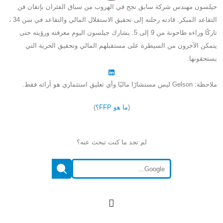
جيلسون مهندس شركة سابق نجح في الهروب من سباق الفئران بإتقان فن
التقاعد المبكر. قادته رحلته إلى تحقيق الاستقلال المالي والتقاعد في سن 34 ،
تاركًا وراءه طاحونة من 9 إلى 5. يشارك جيلسون اليوم معرفته ورؤيته حتى
يتمكن الآخرون من السيطرة على مستقبلهم المالي وتحقيق الحرية التي
يستحقونها.
ملاحظة: Gelson ليس مستشارًا ماليًا وأي تعليق استثماري هو آرائه فقط.
(
ما هو FFP؟
)
لم تجد ما كنت تبحث عنه؟