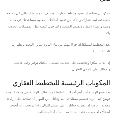
يمكن أن يساعدك تعيين مخطط عقارات محترف أو مستشار مالي في معرفة
كيفية تخطيط عقارك والتأكد من تنفيذ أهدافك. يمكنهم مساعدتك في كتابة
وصية وإنشاء ائتمان وتقديم المشورة لك حول كيفية نقل الممتلكات الخاصة
بك.
يعد التخطيط لممتلكاتك جزءًا مهمًا من بناء الثروة بمرور الوقت ونقلها إلى
العائلة التالية.
إذا بدأت مبكرًا وحافظت على تحديث خطتك ، يمكنك توفير وقت عائلتك
وأموالك على المدى الطويل.
المكونات الرئيسية للتخطيط العقاري
يعد صنع الوصية أحد أهم أجزاء التخطيط لمستقبلك. الوصية هي وثيقة قانونية
توضح كيف تريد تقسيم ممتلكاتك بعد وفاتك. من المهم أن تحافظ على إرادتك
محدثة ، خاصة إذا تغيرت حياتك ، على سبيل المثال ، إذا تزوجت ، أو أنجبت
أطفالًا ، أو حصلت على المزيد من المال أو الممتلكات.