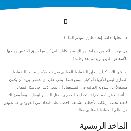
هل تحاول دائمًا إيجاد طرق لتوفير المال؟
هل تريد التأكد من حماية أموالك وممتلكاتك التي كسبتها بشق الأنفس ومنحها
للأشخاص الذين تريدهم بعد وفاتك؟
إذا كان الأمر كذلك ، فإن التخطيط العقاري شيء لا يمكنك تجنبه. التخطيط
العقاري ليس للأثرياء أو كبار السن فقط. يجب على أي شخص يريد أن يكون
مسؤولاً عن شؤونه المالية في المستقبل أن يفعل ذلك. في هذا المقال ،
سأتحدث عن أهم أجزاء التخطيط العقاري ، مثل الثقة والوصايا ، وسأوضح لك
كيفية تجنب ارتكاب الأخطاء الشائعة. احصل على فنجان من القهوة ودعنا نغوص
في عالم التخطيط العقاري معًا!
الماخذ الرئيسية