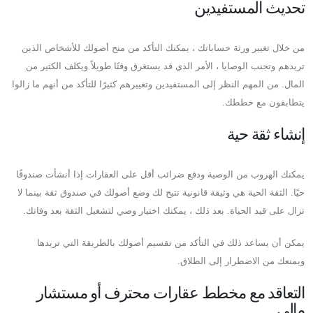
تحديث المستفيدين
من خلال تغيير ورثة حساباتك ، يمكنك التأكد من منح أصولك للأشخاص الذين
تريدهم وتجنب الوصايا ، الأمر الذي قد يستغرق وقتًا طويلاً ويكلف الكثير من
المال. من المهم النظر إلى المستفيدين وتغييرهم كثيرًا للتأكد من أنهم ما زالوا
يتطابقون مع خططك.
إنشاء ثقة حية
يمكنك الهروب من الوصية ودفع ضرائب أقل على العقارات إذا أنشأت صندوقًا
حيًا. الثقة الحية هي وثيقة قانونية تتيح لك وضع أصولك في صندوق ثقة بينما لا
تزال على قيد الحياة. بعد ذلك ، يمكنك اختيار وصي لتشغيل الثقة بعد وفاتك.
يمكن أن يساعد ذلك في التأكد من تقسيم أصولك بالطريقة التي تريدها
ويمنعك من الاضطرار إلى الطلاق.
التعاقد مع مخطط عقارات محترف أو مستشار
مالي