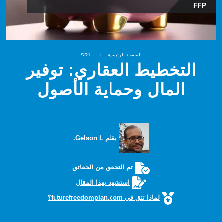
FFP
الصفحة الرئيسية
SR1
التخطيط العقاري: توفير
المال وحماية الأصول
بقلم Gelson L.
تم التحقق من الحقائق
استشهد بهذا المقال
لماذا تثق في futurefreedomplan.com؟