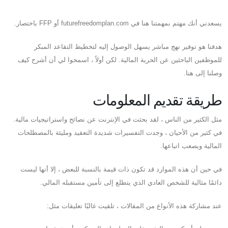
يسعدني أنك مهتم بمهمتنا هنا في futurefreedomplan.com أو FFP باختصار.
هدفنا هو توفير نهج مباشر يسهل الوصول إليه لتخطيط التقاعد المبكر
للموظفين الباحثين عن الحرية المالية. لكن أولاً ، اسمحوا لي أن أشرح كيف
وصلنا إلى هنا.
طريقة تقديم المعلومات
مثل الكثير من الناس ، لقد بحثت في الإنترنت عن نصائح واستراتيجيات مالية.
في كثير من الأحيان ، وجدت التفسيرات شديدة التعقيد ومليئة بالمصطلحات
المالية ويصعب اتباعها.
في حين أن هذه الموارد قد تكون ذات قيمة بالنسبة للبعض ، إلا أنها ليست
دائمًا مثالية للشخص العادي الذي يتطلع إلى تأمين مستقبله المالي.
عند مشاركة هذه الأنواع من المقالات ، تلقيت غالبًا تعليقات مثل: