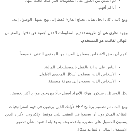
لم أتمكن من العثور على المعلومات التي كنت أبحث عنها.
أنا لم أفهم.
ومع ذلك ، كان الحل هناك. يحتاج القارئ فقط إلى نهج يسهل الوصول إليه.
وجهة نظري هي أن طريقة تقديم المعلومات لا تقل أهمية عن دقتها. والمقياس
النهائي لفائدته هو المستخدم.
أفهم أن بعض الأشخاص يفضلون المزيد من المحتوى التقني. خصوصاً:
الناس على دراية بالفعل بالمصطلحات المالية.
الأشخاص الذين يفضلون أشكال المحتوى الأطول.
الأشخاص الذين يسعون إلى معرفة متعمقة.
بكل الوسائل ، سيكون هؤلاء الأفراد أفضل حالًا مع وجود موارد أكثر تخصصًا.
ومع ذلك ، تم تصميم برنامج FFP لأولئك الذين يرغبون في فهم استراتيجيات
التقاعد المبكر دون أن يضيعوا في التعقيد. يلبي موقعنا الإلكتروني الأفراد الذين
يسعون للحصول على مشورة واضحة وعملية وقابلة للتنفيذ بشأن تحقيق
الاستقلال المالي والتقاعد مبكرًا.