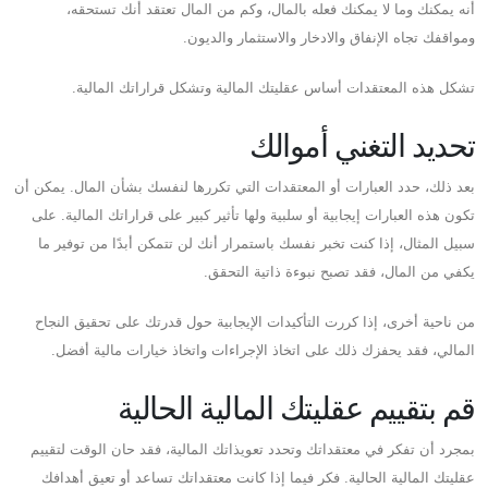
أنه يمكنك وما لا يمكنك فعله بالمال، وكم من المال تعتقد أنك تستحقه،
ومواقفك تجاه الإنفاق والادخار والاستثمار والديون.
تشكل هذه المعتقدات أساس عقليتك المالية وتشكل قراراتك المالية.
تحديد التغني أموالك
بعد ذلك، حدد العبارات أو المعتقدات التي تكررها لنفسك بشأن المال. يمكن أن
تكون هذه العبارات إيجابية أو سلبية ولها تأثير كبير على قراراتك المالية. على
سبيل المثال، إذا كنت تخبر نفسك باستمرار أنك لن تتمكن أبدًا من توفير ما
يكفي من المال، فقد تصبح نبوءة ذاتية التحقق.
من ناحية أخرى، إذا كررت التأكيدات الإيجابية حول قدرتك على تحقيق النجاح
المالي، فقد يحفزك ذلك على اتخاذ الإجراءات واتخاذ خيارات مالية أفضل.
قم بتقييم عقليتك المالية الحالية
بمجرد أن تفكر في معتقداتك وتحدد تعويذاتك المالية، فقد حان الوقت لتقييم
عقليتك المالية الحالية. فكر فيما إذا كانت معتقداتك تساعد أو تعيق أهدافك