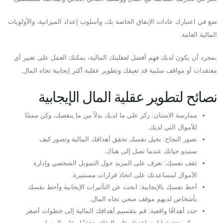
ضع في اعتبارك عادات الإنفاق الخاصة بك، وأسلوب إعداد الميزانية، والأولويات
المالية العامة.
بمجرد أن يكون لديك فهم أفضل لعقليتك المالية، يمكنك العمل على تغيير أي
معتقدات أو مواقف سلبية قد تعيقك وتطوير عقلية أكثر إيجابية تجاه المال.
نصائح لتطوير عقلية المال الإيجابية
ممارسة الامتنان: ركز على ما لديك بدلاً من ما ينقصك، وكن ممتنًا
للأموال التي لديك.
تصور النجاح: تخيل نفسك تحقق أهدافك المالية وتصور كيف
ستبدو حياتك عندما تصل إلى هناك.
ثقف نفسك: تعرف على المزيد حول التمويل الشخصي وإدارة
الأموال لمساعدتك على اتخاذ قرارات مستنيرة.
أحط نفسك بالإيجابية: ابحث عن التأثيرات الإيجابية وأحط نفسك
بأشخاص لديهم موقف صحي تجاه المال.
حدد أهدافًا واقعية: قم بتقسيم أهدافك المالية إلى خطوات أصغر
يمكن تحقيقها لمساعدتك على البقاء متحفزًا وعلى المسار