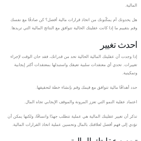
المالية.
هل يحدونك أم يمكّنونك من اتخاذ قرارات مالية أفضل؟ كن صادقًا مع نفسك
وقم بتقييم ما إذا كانت عقليتك الحالية تتوافق مع النتائج المالية التي تريدها.
احدث تغيير
إذا وجدت أن عقليتك المالية الحالية تحد من قدراتك، فقد حان الوقت لإجراء
تغييرات. تحدي أي معتقدات سلبية تعيقك واستبدلها بمعتقدات أكثر إيجابية
وتمكينية.
حدد أهدافًا مالية تتوافق مع قيمك وقم بإنشاء خطة لتحقيقها.
اعتماد عقلية النمو التي تعزز المرونة والموقف الإيجابي تجاه المال.
تذكر أن تغيير عقليتك المالية هي عملية تتطلب جهدًا واتساقًا، ولكنها يمكن أن
تؤدي إلى فهم أفضل لعلاقتك بالمال وتحسين عملية اتخاذ القرارات المالية.