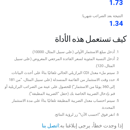
1.73
النتيجة بعد الضرائب شهريا:
1.34
كيف تستعمل هذه الأداة
أدخل مبلغ الاستثمار الأولي (على سبيل المثال، 10000).
أدخل النسبة المئوية لسعر الفائدة المرجعي المعروض (على سبيل
المثال، 120).
سيتم ملء معدل CDI البرازيلي الحالي تلقائيًا بناءً على أحدث البيانات.
حدد وقت الاستثمار من القائمة المنسدلة (على سبيل المثال، "من 181
إلى 360 يومًا من الاستثمار") للحصول على عينة من الضرائب البرازيلية أو
قم بإدخال الضريبة الخاصة بك (حقل "الضريبة المطبقة").
سيتم احتساب معدل الضريبة المطبقة تلقائيًا بناءً على مدة الاستثمار
المحددة.
انقر فوق "احسب الآن!" زر لرؤية النتائج.
إذا وجدت خطأ، يرجى إبلاغنا به:
اتصل بنا