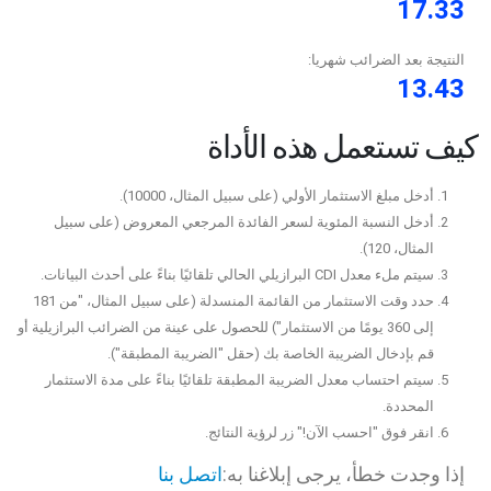
17.33
النتيجة بعد الضرائب شهريا:
13.43
كيف تستعمل هذه الأداة
أدخل مبلغ الاستثمار الأولي (على سبيل المثال، 10000).
أدخل النسبة المئوية لسعر الفائدة المرجعي المعروض (على سبيل
المثال، 120).
سيتم ملء معدل CDI البرازيلي الحالي تلقائيًا بناءً على أحدث البيانات.
حدد وقت الاستثمار من القائمة المنسدلة (على سبيل المثال، "من 181
إلى 360 يومًا من الاستثمار") للحصول على عينة من الضرائب البرازيلية أو
قم بإدخال الضريبة الخاصة بك (حقل "الضريبة المطبقة").
سيتم احتساب معدل الضريبة المطبقة تلقائيًا بناءً على مدة الاستثمار
المحددة.
انقر فوق "احسب الآن!" زر لرؤية النتائج.
إذا وجدت خطأ، يرجى إبلاغنا به:
اتصل بنا