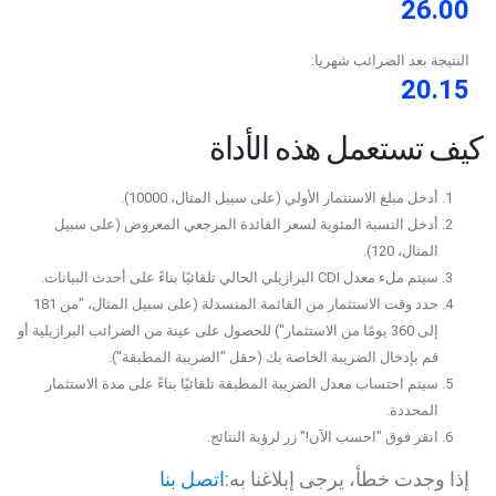
26.00
النتيجة بعد الضرائب شهريا:
20.15
كيف تستعمل هذه الأداة
أدخل مبلغ الاستثمار الأولي (على سبيل المثال، 10000).
أدخل النسبة المئوية لسعر الفائدة المرجعي المعروض (على سبيل
المثال، 120).
سيتم ملء معدل CDI البرازيلي الحالي تلقائيًا بناءً على أحدث البيانات.
حدد وقت الاستثمار من القائمة المنسدلة (على سبيل المثال، "من 181
إلى 360 يومًا من الاستثمار") للحصول على عينة من الضرائب البرازيلية أو
قم بإدخال الضريبة الخاصة بك (حقل "الضريبة المطبقة").
سيتم احتساب معدل الضريبة المطبقة تلقائيًا بناءً على مدة الاستثمار
المحددة.
انقر فوق "احسب الآن!" زر لرؤية النتائج.
إذا وجدت خطأ، يرجى إبلاغنا به:
اتصل بنا