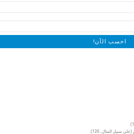
احسب الآن!
ى سبيل المثال، 120).