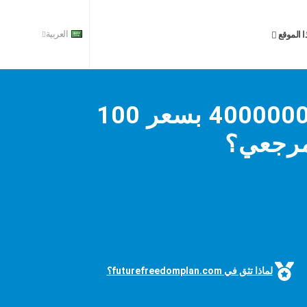
العربية
 الموقع
ما المبلغ الذي يمكنك ربحه من 4000000 بسعر 100
مرجعي؟
لماذا تثق في futurefreedomplan.com؟