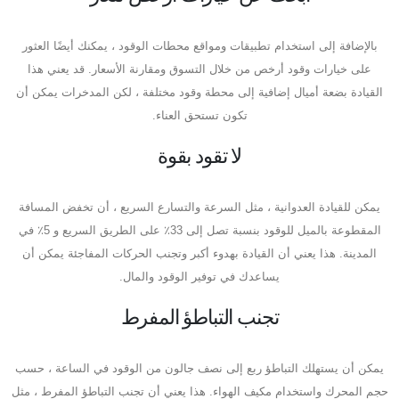
بالإضافة إلى استخدام تطبيقات ومواقع محطات الوقود ، يمكنك أيضًا العثور
على خيارات وقود أرخص من خلال التسوق ومقارنة الأسعار. قد يعني هذا
القيادة بضعة أميال إضافية إلى محطة وقود مختلفة ، لكن المدخرات يمكن أن
تكون تستحق العناء.
لا تقود بقوة
يمكن للقيادة العدوانية ، مثل السرعة والتسارع السريع ، أن تخفض المسافة
المقطوعة بالميل للوقود بنسبة تصل إلى 33٪ على الطريق السريع و 5٪ في
المدينة. هذا يعني أن القيادة بهدوء أكبر وتجنب الحركات المفاجئة يمكن أن
يساعدك في توفير الوقود والمال.
تجنب التباطؤ المفرط
يمكن أن يستهلك التباطؤ ربع إلى نصف جالون من الوقود في الساعة ، حسب
حجم المحرك واستخدام مكيف الهواء. هذا يعني أن تجنب التباطؤ المفرط ، مثل