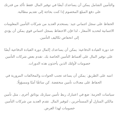
والتأمين الشامل يمكن أن يساعدك أيضًا في توفير المال. فقط تأكد من قدرتك
على دفع المبلغ المخصوم إذا كنت بحاجة إلى تقديم مطالبة.
الحفاظ على سجل ائتماني جيد: يستخدم العديد من شركات التأمين المعلومات
الائتمانية لتحديد الأسعار ، لذا فإن الاحتفاظ بسجل ائتماني قوي يمكن أن يؤدي
إلى انخفاض تكاليف التأمين.
خذ دورة القيادة الدفاعية: يمكن أن يساعدك إكمال دورة القيادة الدفاعية أيضًا
على توفير المال على أقساط التأمين الخاصة بك. تقدم بعض شركات التأمين
خصومات لأولئك الذين يأخذون هذه الدورات.
انتبه على الطريق: يمكن أن يساعد تجنب الحوادث والمخالفات المرورية في
الحفاظ على معدلات تأمين منخفضة. كن سائقًا آمنًا ومسؤولًا.
سياسات الحزمة: ضع في اعتبارك ربط تأمين سيارتك بوثائق أخرى ، مثل تأمين
مالكي المنازل أو المستأجرين ، لتوفير المال. تقدم العديد من شركات التأمين
خصومات لهذا الغرض.