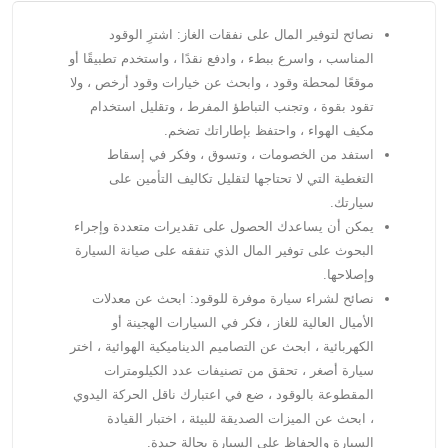
نصائح لتوفير المال على نفقات الغاز: اشترِ الوقود
المناسب ، واسرع ببطء ، وادفع نقدًا ، واستخدم تطبيقًا أو
موقعًا لمحطة وقود ، وابحث عن خيارات وقود أرخص ، ولا
تقود بقوة ، وتجنب التباطؤ المفرط ، وتقليل استخدام
مكيف الهواء ، واحتفظ بإطاراتك تضخم.
استفد من الخصومات ، وتسوق ، وفكر في إسقاط
التغطية التي لا تحتاجها لتقليل تكاليف التأمين على
سيارتك.
يمكن أن يساعدك الحصول على تقديرات متعددة وإجراء
البحوث على توفير المال الذي تنفقه على صيانة السيارة
وإصلاحها.
نصائح لشراء سيارة موفرة للوقود: ابحث عن معدلات
الأميال العالية للغاز ، فكر في السيارات الهجينة أو
الكهربائية ، ابحث عن التصاميم الديناميكية الهوائية ، اختر
سيارة أصغر ، تحقق من تصنيفات عدد الكيلومترات
المقطوعة بالوقود ، ضع في اعتبارك ناقل الحركة اليدوي
، ابحث عن الميزات الصديقة للبيئة ، اختبار القيادة
السيارة والحفاظ على السيارة بحالة جيدة.