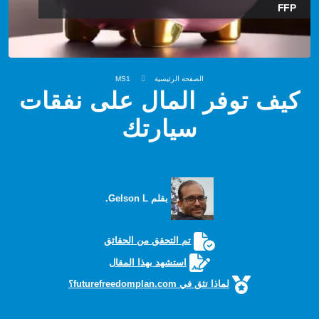
FFP
الصفحة الرئيسية
MS1
كيف توفر المال على نفقات
سيارتك
بقلم Gelson L.
تم التحقق من الحقائق
استشهد بهذا المقال
لماذا تثق في futurefreedomplan.com؟