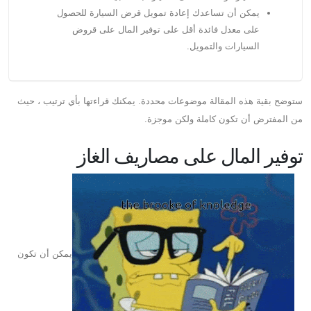
يمكن أن تساعدك إعادة تمويل قرض السيارة للحصول
على معدل فائدة أقل على توفير المال على قروض
السيارات والتمويل.
ستوضح بقية هذه المقالة موضوعات محددة. يمكنك قراءتها بأي ترتيب ، حيث
من المفترض أن تكون كاملة ولكن موجزة.
توفير المال على مصاريف الغاز
يمكن أن تكون