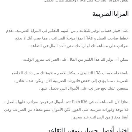
نفس المزايا الضريبية مثل IRAs وخطط مكان العمل.
المزايا الضريبية
عند اختيار حساب توفير للتقاعد ، من المهم التفكير في المزايا الضريبية. تقدم
خطط صاحب العمل و IRAs نموًا مؤجلًا للضرائب ، مما يعني أنك لا تدفع
ضرائب على مساهماتك أو أرباحك حتى تأخذ المال في التقاعد.
يمكن أن يوفر لك هذا الكثير من المال على الضرائب بمرور الوقت.
باستخدام حساب IRA التقليدي ، يمكنك خصم مدفوعاتك من دخلك الخاضع
للضريبة ، مما يؤدي إلى خفض فاتورتك الضريبية الآن. ولكن عندما تغادر ،
سيتعين عليك دفع ضرائب على الأموال التي تحصل عليها.
نظرًا لأن المساهمات في Roth IRA تتم بأموال تم فرض ضرائب عليها بالفعل ،
فلا توجد وفورات ضريبية على الفور. لكن الأموال تنمو معفاة من الضرائب وهي
أيضًا معفاة من الضرائب عند سحبها.
اختيار أفضل حساب توفير للتقاعد