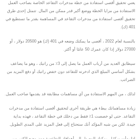
يعني تحقيق أقصى استفادة من خطة مدخرات التقاعد الخاصة بصاحب العمل
الاستفادة من مزايا الخطة ووضع أكبر قدر ممكن من المال. تتمثل إحدى طرق
تحقيق أقصى استفادة من مدخرات التقاعد في المساهمة بقدر ما تستطيع في
401 (ك).
بالنسبة لعام 2022 ، أقصى ما يمكنك وضعه في 401 (ك) هو 20500 دولار ، أو
27000 دولار إذا كان عمرك 50 عامًا أو أكثر.
سيطابق العديد من أرباب العمل ما يصل إلى 3٪ من راتبك ، وهو ما يضاعف
بشكل أساسي المبلغ الذي ادخرته للتقاعد دون خفض راتبك أو دفع المزيد من
الضرائب.
لذلك ، من المهم الاستفادة من أي مساهمات مطابقة قد يقدمها صاحب العمل.
زيادة مساهماتك ببطء هي طريقة أخرى لتحقيق أقصى استفادة من مدخرات
التقاعد. حتى لو خصصت 1٪ فقط من دخلك في خطة التقاعد ، فهذه بداية
جيدة. لكن من شبه المؤكد أنك ستحتاج إلى فعل المزيد على المدى الطويل.
إذا بدأت مبكرًا ، يمكنك الوصول إلى أهدافك التقاعدية دون وضع الكثير من