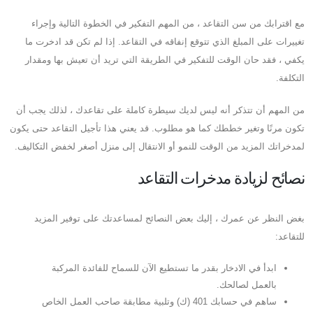
مع اقترابك من سن التقاعد ، من المهم التفكير في الخطوة التالية وإجراء
تغييرات على المبلغ الذي تتوقع إنفاقه في التقاعد. إذا لم تكن قد ادخرت ما
يكفي ، فقد حان الوقت للتفكير في الطريقة التي تريد أن تعيش بها ومقدار
التكلفة.
من المهم أن تتذكر أنه ليس لديك سيطرة كاملة على تقاعدك ، لذلك يجب أن
تكون مرنًا وتغير خططك كما هو مطلوب. قد يعني هذا تأجيل التقاعد حتى يكون
لمدخراتك المزيد من الوقت للنمو أو الانتقال إلى منزل أصغر لخفض التكاليف.
نصائح لزيادة مدخرات التقاعد
بغض النظر عن عمرك ، إليك بعض النصائح لمساعدتك على توفير المزيد
للتقاعد:
ابدأ في الادخار بقدر ما تستطيع الآن للسماح للفائدة المركبة
بالعمل لصالحك.
ساهم في حسابك 401 (ك) وتلبية مطابقة صاحب العمل الخاص