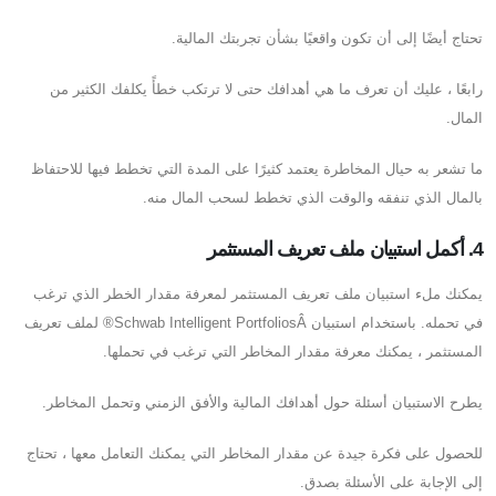
تحتاج أيضًا إلى أن تكون واقعيًا بشأن تجربتك المالية.
رابعًا ، عليك أن تعرف ما هي أهدافك حتى لا ترتكب خطأً يكلفك الكثير من
المال.
ما تشعر به حيال المخاطرة يعتمد كثيرًا على المدة التي تخطط فيها للاحتفاظ
بالمال الذي تنفقه والوقت الذي تخطط لسحب المال منه.
4. أكمل استبيان ملف تعريف المستثمر
يمكنك ملء استبيان ملف تعريف المستثمر لمعرفة مقدار الخطر الذي ترغب
في تحمله. باستخدام استبيان Schwab Intelligent PortfoliosÂ® لملف تعريف
المستثمر ، يمكنك معرفة مقدار المخاطر التي ترغب في تحملها.
يطرح الاستبيان أسئلة حول أهدافك المالية والأفق الزمني وتحمل المخاطر.
للحصول على فكرة جيدة عن مقدار المخاطر التي يمكنك التعامل معها ، تحتاج
إلى الإجابة على الأسئلة بصدق.