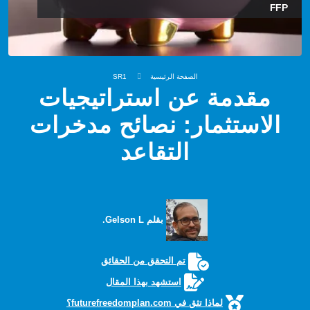
FFP
الصفحة الرئيسية
SR1
مقدمة عن استراتيجيات
الاستثمار: نصائح مدخرات
التقاعد
بقلم Gelson L.
تم التحقق من الحقائق
استشهد بهذا المقال
لماذا تثق في futurefreedomplan.com؟