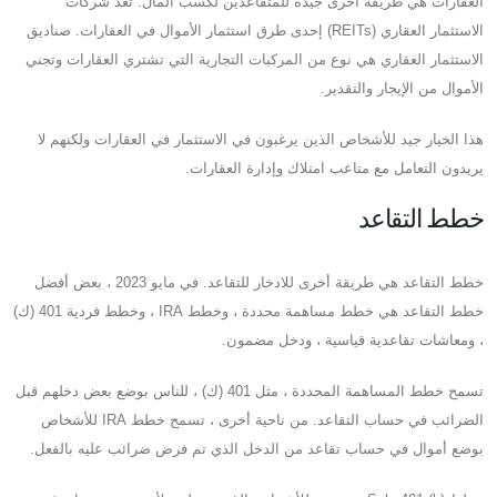
العقارات هي طريقة أخرى جيدة للمتقاعدين لكسب المال. تعد شركات
الاستثمار العقاري (REITs) إحدى طرق استثمار الأموال في العقارات. صناديق
الاستثمار العقاري هي نوع من المركبات التجارية التي تشتري العقارات وتجني
الأموال من الإيجار والتقدير.
هذا الخيار جيد للأشخاص الذين يرغبون في الاستثمار في العقارات ولكنهم لا
يريدون التعامل مع متاعب امتلاك وإدارة العقارات.
خطط التقاعد
خطط التقاعد هي طريقة أخرى للادخار للتقاعد. في مايو 2023 ، بعض أفضل
خطط التقاعد هي خطط مساهمة محددة ، وخطط IRA ، وخطط فردية 401 (ك)
، ومعاشات تقاعدية قياسية ، ودخل مضمون.
تسمح خطط المساهمة المحددة ، مثل 401 (ك) ، للناس بوضع بعض دخلهم قبل
الضرائب في حساب التقاعد. من ناحية أخرى ، تسمح خطط IRA للأشخاص
بوضع أموال في حساب تقاعد من الدخل الذي تم فرض ضرائب عليه بالفعل.