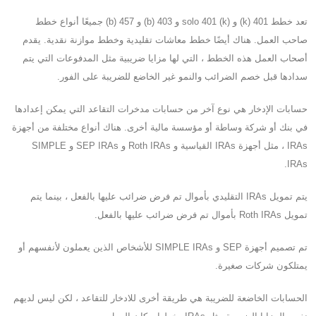
تعد خطط 401 (k) و solo 401 (k) و 403 (b) و 457 (b) جميعًا أنواع خطط
صاحب العمل. هناك أيضًا خطط معاشات تقليدية وخطط موازنة نقدية. يقدم
أصحاب العمل هذه الخطط ، التي لها مزايا ضريبية مثل المدفوعات التي يتم
سدادها قبل خصم الضرائب والنمو غير الخاضع للضريبة على الفور.
حسابات الإدخار هي نوع آخر من حسابات مدخرات التقاعد التي يمكن إعدادها
في بنك أو شركة وساطة أو مؤسسة مالية أخرى. هناك أنواع مختلفة من أجهزة
IRAs ، مثل أجهزة IRAs القياسية و Roth IRAs و SEP IRAs و SIMPLE
IRAs.
يتم تمويل IRAs التقليدي بأموال تم فرض ضرائب عليها بالفعل ، بينما يتم
تمويل Roth IRAs بأموال تم فرض ضرائب عليها بالفعل.
تم تصميم أجهزة SEP و SIMPLE IRAs للأشخاص الذين يعملون لأنفسهم أو
يمتلكون شركات صغيرة.
الحسابات الخاضعة للضريبة هي طريقة أخرى للادخار للتقاعد ، لكن ليس لديهم