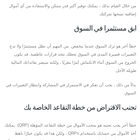
من خلال القيام بذلك ، يمكنك توفير أكبر قدر ممكن والاستفادة من أي أموال
إضافية تمنحها شركتك.
ابق مستثمرا في السوق
خطأ آخر هو ترك السوق عندما ينخفض. من المهم أن تظل مستثمرًا ولا تدع
التغييرات قصيرة المدى في السوق تجعلك تتخذ قرارات عاطفية. قد يكون
الخروج من السوق أثناء الانكماش أمرًا مغريًا ، ولكنه سيضر بعائداتك المالية
طويلة الأجل.
بدلاً من ذلك ، يجب أن تفكر في الاستمرار في المشاركة وانتظار التغييرات في
السوق.
تجنب الاقتراض من خطة التقاعد الخاصة بك
خطأ آخر يجب تجنبه هو سحب الأموال من خطة التقاعد المؤهلة (QRP). يمكنك
أخذ الأموال من حسابك باستخدام QRPs ، ولكن هذا قد يكون خيارًا باهظ