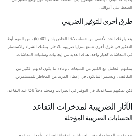
الضغط على أموالك.
طرق أخرى للتوفير الضريبي
بعد بلوغك الحد الأقصى من حساب IRA الخاص بك و 401 (k) ، من المهم أيضًا
التفكير في طرق أخرى تتمتع بمزايا ضريبية للادخار. يمكنك الشراء والاستثمار
في المعاشات كخيار واحد. هناك العديد من إيجابيات وسلبيات المعاشات.
يمكنهم التعامل مع الكثير من المبيعات ، وعادة ما يكون لديهم الكثير من
التكاليف ، ويستمر المالكون في إعطاء المزيد من المخاطر للمستثمرين.
لكن يمكنهم مساعدتك في التوفير في الضرائب ومنحك دخلاً ثابتًا عند التقاعد.
الآثار الضريبية لمدخرات التقاعد
الحسابات الضريبية المؤجلة
يتم تقديم المساهمات في الحسابات المؤجلة للضرائب بأموال تم فرض