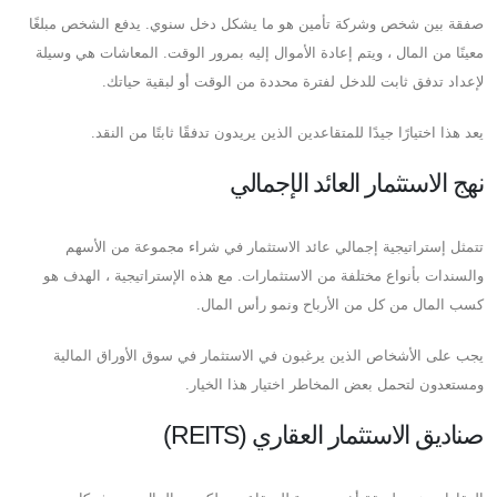
صفقة بين شخص وشركة تأمين هو ما يشكل دخل سنوي. يدفع الشخص مبلغًا
معينًا من المال ، ويتم إعادة الأموال إليه بمرور الوقت. المعاشات هي وسيلة
لإعداد تدفق ثابت للدخل لفترة محددة من الوقت أو لبقية حياتك.
يعد هذا اختيارًا جيدًا للمتقاعدين الذين يريدون تدفقًا ثابتًا من النقد.
نهج الاستثمار العائد الإجمالي
تتمثل إستراتيجية إجمالي عائد الاستثمار في شراء مجموعة من الأسهم
والسندات بأنواع مختلفة من الاستثمارات. مع هذه الإستراتيجية ، الهدف هو
كسب المال من كل من الأرباح ونمو رأس المال.
يجب على الأشخاص الذين يرغبون في الاستثمار في سوق الأوراق المالية
ومستعدون لتحمل بعض المخاطر اختيار هذا الخيار.
صناديق الاستثمار العقاري (REITS)