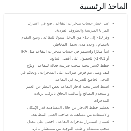
الماخذ الرئيسية
عند اختيار حساب مدخرات التقاعد ، ضع في اعتبارك
المزايا الضريبية والظروف الفردية.
وفر 10٪ إلى 15٪ من الدخل سنويًا للتقاعد ، وتتبع التقدم
بانتظام ، وحدد مدى تحمل المخاطر.
ابدأ مبكرًا واستثمر في حساب مدخرات التقاعد مثل IRA
أو 401 (k) للحصول على أفضل النتائج.
خطط لاستراتيجية سحب ضريبية فعالة للتقاعد ، ونوّع
كيف ومتى يتم فرض ضرائب على المدخرات ، وتحكم في
الدخل الخاضع للضريبة في التقاعد.
اضبط استراتيجية ادخار التقاعد بغض النظر عن العمر
واستخدم النصائح وأساليب اللحاق بالركب لزيادة
المدخرات.
تعظيم خطط الادخار من خلال المساهمة قدر الإمكان
والاستفادة من مساهمات صاحب العمل المطابقة.
لضمان استمرار مدخرات التقاعد ، احصل على معدل
سحب مستدام واطلب التوجيه من مستشار مالي.