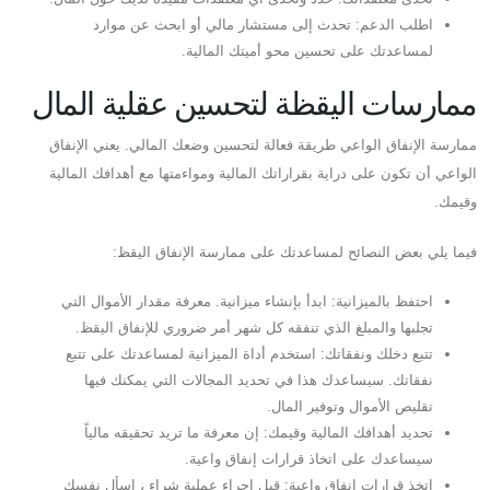
اطلب الدعم: تحدث إلى مستشار مالي أو ابحث عن موارد
لمساعدتك على تحسين محو أميتك المالية.
ممارسات اليقظة لتحسين عقلية المال
ممارسة الإنفاق الواعي طريقة فعالة لتحسين وضعك المالي. يعني الإنفاق
الواعي أن تكون على دراية بقراراتك المالية ومواءمتها مع أهدافك المالية
وقيمك.
فيما يلي بعض النصائح لمساعدتك على ممارسة الإنفاق اليقظ:
احتفظ بالميزانية: ابدأ بإنشاء ميزانية. معرفة مقدار الأموال التي
تجلبها والمبلغ الذي تنفقه كل شهر أمر ضروري للإنفاق اليقظ.
تتبع دخلك ونفقاتك: استخدم أداة الميزانية لمساعدتك على تتبع
نفقاتك. سيساعدك هذا في تحديد المجالات التي يمكنك فيها
تقليص الأموال وتوفير المال.
تحديد أهدافك المالية وقيمك: إن معرفة ما تريد تحقيقه مالياً
سيساعدك على اتخاذ قرارات إنفاق واعية.
اتخذ قرارات إنفاق واعية: قبل إجراء عملية شراء ، اسأل نفسك