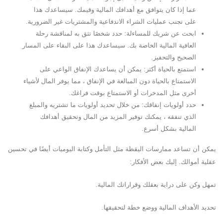
عما إذا كان يتوافق مع أهدافك المالية وقيمك. سيساعدك هذا
على تجنب عمليات الشراء الاندفاعية والمشتريات غير الضرورية.
ابحث عن شريك للمساءلة: حدد شخصًا تثق به لمناقشة رحلة
العافية المالية الخاصة بك. سيساعدك هذا على البقاء على المسار
الصحيح والتحفيز.
استمتع بالحياة أكثر: يمكن أن يساعدك الإنفاق الواعي على
الاستمتاع بالحياة دون المبالغة في الإنفاق ، مما يوفر المال لأشياء
أخرى مثل المدخرات أو الاستمتاع بوقت فراغك.
حدد أولويات إنفاقك: من خلال تحديد أولويات ما تشتريه والمبلغ
الذي تنفقه ، يمكنك توفير المزيد من المال وتحقيق أهدافك
المالية بشكل أسرع.
يمكن أن تساعد ممارسات اليقظة مثل التأمل وكتابة اليوميات أيضًا في تحسين
عقلية أموالك. إليك بعض الأفكار:
تمهل وكن على دراية بعقلك وقراراتك المالية.
تحديد الأهداف المالية ووضع خطة لتحقيقها.