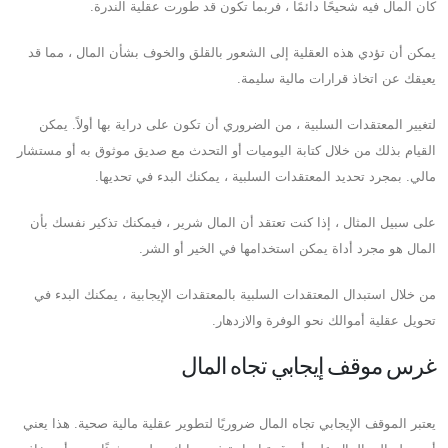
كان المال فيه شحيحًا دائمًا ، فربما تكون قد طورت عقلية الندرة.
يمكن أن تؤدي هذه العقلية إلى الشعور بالقلق والخوف بشأن المال ، مما قد
يعيقك عن اتخاذ قرارات مالية سليمة.
لتغيير المعتقدات السلبية ، من الضروري أن تكون على دراية بها أولاً. يمكن
القيام بذلك من خلال كتابة اليوميات أو التحدث مع صديق موثوق به أو مستشار
مالي. بمجرد تحديد المعتقدات السلبية ، يمكنك البدء في تحديها.
على سبيل المثال ، إذا كنت تعتقد أن المال شرير ، فيمكنك تذكير نفسك بأن
المال هو مجرد أداة يمكن استخدامها في الخير أو الشر.
من خلال استبدال المعتقدات السلبية بالمعتقدات الإيجابية ، يمكنك البدء في
تحويل عقلية أموالك نحو الوفرة والازدهار.
غرس موقف إيجابي تجاه المال
يعتبر الموقف الإيجابي تجاه المال ضروريًا لتطوير عقلية مالية صحية. هذا يعني