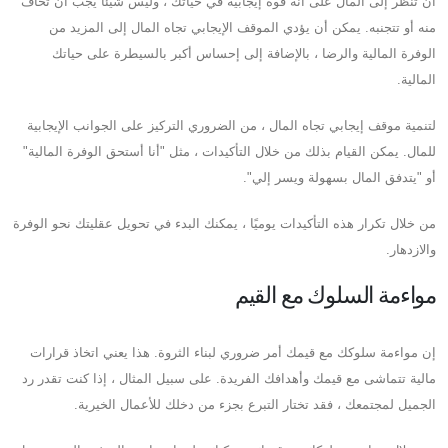
أن تنظر إلى المال على أنه قوة إيجابية في حياتك ، وليس شيئًا يجب أن تخاف
منه أو تتجنبه. يمكن أن يؤدي الموقف الإيجابي تجاه المال إلى المزيد من
الوفرة المالية والرضا ، بالإضافة إلى إحساس أكبر بالسيطرة على حياتك
المالية.
لتنمية موقف إيجابي تجاه المال ، من الضروري التركيز على الجوانب الإيجابية
للمال. يمكن القيام بذلك من خلال التأكيدات ، مثل "أنا أستحق الوفرة المالية"
أو "يتدفق المال بسهولة ويسر إلي".
من خلال تكرار هذه التأكيدات يوميًا ، يمكنك البدء في تحويل عقليتك نحو الوفرة
والازدهار.
مواءمة السلوك مع القيم
إن مواءمة سلوكك مع قيمك أمر ضروري لبناء الثروة. هذا يعني اتخاذ قرارات
مالية تتماشى مع قيمك وأهدافك الفريدة. على سبيل المثال ، إذا كنت تقدر رد
الجميل لمجتمعك ، فقد تختار التبرع بجزء من دخلك للأعمال الخيرية.