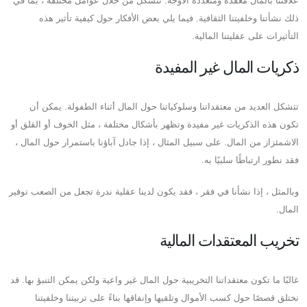
علاقتنا بالمال معقدة ومتعددة الأوجه. تتشكل من خلال عوامل مختلفة ، بما في
ذلك نشأتنا وخلفيتنا الثقافية. فيما يلي بعض الأفكار حول كيفية تأثير هذه
التأثيرات على عقليتنا المالية.
ذكريات المال غير المفيدة
تتشكل العديد من معتقداتنا وسلوكياتنا حول المال أثناء الطفولة. يمكن أن
تكون هذه الذكريات غير مفيدة وتظهر بأشكال مختلفة ، مثل الخوف أو القلق أو
الاشمئزاز من المال. على سبيل المثال ، إذا جادل آباؤنا باستمرار حول المال ،
فقد نطور ارتباطًا سلبيًا به.
وبالمثل ، إذا نشأنا في فقر ، فقد يكون لدينا عقلية ندرة تجعل من الصعب توفير
المال.
تخريب المعتقدات المالية
غالبًا ما تكون معتقداتنا التخريبية حول المال غير واعية ولكن يمكن التنبؤ بها. قد
نختلق قصصًا حول كسب الأموال وتلقيها وإنفاقها بناءً على تربيتنا وخلفيتنا