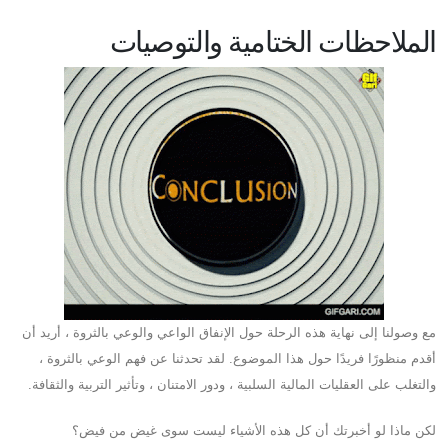
الملاحظات الختامية والتوصيات
مع وصولنا إلى نهاية هذه الرحلة حول الإنفاق الواعي والوعي بالثروة ، أريد أن
أقدم منظورًا فريدًا حول هذا الموضوع. لقد تحدثنا عن فهم الوعي بالثروة ،
والتغلب على العقليات المالية السلبية ، ودور الامتنان ، وتأثير التربية والثقافة.
لكن ماذا لو أخبرتك أن كل هذه الأشياء ليست سوى غيض من فيض؟