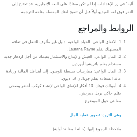
آلية" في زر الإعدادات إذا لم تكن معتادًا على اللغة الإنجليزية. قد تحتاج إلى
النقر فوق لغة الفيديو أولاً قبل أن تصبح لغتك المفضلة متاحة للترجمة.
الروابط والمراجع
1. الانفاق الواعي. الحياة الواعية: دليل غير مألوف للتنقل في ثقافة
المستهلك بقلم Laurana Rayne.
2. المال الواعي: العيش والإبداع والاستثمار بقيمك من أجل ازدهار جديد
مستدام بقلم باتريشيا أبوردين.
3. المال الواعي: ممارسات بسيطة للوصول إلى أهدافك المالية وزيادة
عائد السعادة بقلم جوناثان ك. ديوي.
4. أموالك قوتك: 10 أفكار للإنفاق الواعي لإنشاء كوكب أخضر وصحي
بقلم جاكي بردل ديتريش.
مقالتي حول الموضوع:
وعي الثروة: تطوير عقلية المال
ملاحظة للرجوع إليها: (حالة المقالة: أولية)