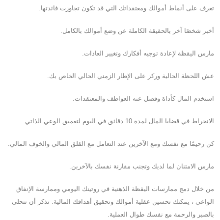
تعرف على أنماط أموالك ومعتقداتك التي قد تكون تجاوزت فائدتها.
أخبر شخصًا آخر بالحقيقة الكاملة عن وضع أموالك بالكامل.
مارس اليقظة لإعادة توجيه أفكارك وتغيير العادات.
عش اللحظة الحالية وركز على الإطار الزمني الحالي الخاص بك.
استخدم المال كأداة وفصل عنه العواطف والمعتقدات.
الانخراط في قضايا المال لمدة 10 دقائق في اليوم لتعميق الوعي الذاتي.
كن رحيمًا مع نفسك ومع الآخرين عند التعامل مع القلق المالي والخوف المالي.
مارس الامتنان لما لديك وتجنب مقارنة نفسك بالآخرين.
من خلال دمج ممارسات اليقظة الذهنية في روتينك اليومي وممارسة الإنفاق
الواعي ، يمكنك تحسين عقلية أموالك وتحقيق أهدافك المالية. تذكر أن تتحلى
بالصبر والرحمة مع نفسك طوال العملية.