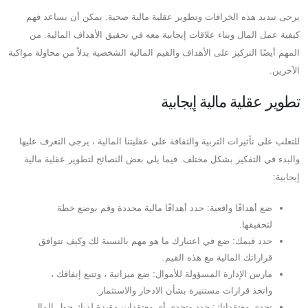
يرجى تبديد هذه الخرافات وتطوير عقلية مالية صحية. يمكن أن يساعد فهم
كيفية عمل المال وبناء علاقات إيجابية معه في تحقيق الأهداف المالية. من
المهم أيضًا التركيز على الأهداف والقيم المالية الشخصية بدلاً من محاولة مواكبة
الآخرين.
تطوير عقلية مالية إيجابية
للتغلب على تأثيرات التربية والثقافة على عقليتنا المالية ، يرجى التعرف عليها
والبدء في التفكير بشكل مختلف. فيما يلي بعض النصائح لتطوير عقلية مالية
إيجابية:
ضع أهدافًا واقعية: حدد أهدافًا مالية محددة وقم بوضع خطة
لتحقيقها.
حدد قيمك: ضع في اعتبارك ما هو مهم بالنسبة لك وكيف تتوافق
قراراتك المالية مع هذه القيم.
مارس الإدارة المسؤولة للأموال: ضع ميزانية ، وتتبع إنفاقك ،
واتخذ قرارات مستنيرة بشأن الادخار والاستثمار.
تحدى معتقداتك: حدد وتحدى أي معتقدات مقيدة لديك حول المال.