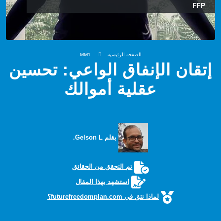
FFP
الصفحة الرئيسية
MM1
إتقان الإنفاق الواعي: تحسين
عقلية أموالك
بقلم Gelson L.
تم التحقق من الحقائق
استشهد بهذا المقال
لماذا تثق في futurefreedomplan.com؟