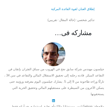
إطلاق العنان لقوة الفائدة المركبة
تذكير شخصي: (حالة المقال: تقريبي)
مشاركه فى…
جيلسون مهندس شركة سابق نجح في الهروب من سباق الفئران بإتقان فن
التقاعد المبكر. قادته رحلته إلى تحقيق الاستقلال المالي والتقاعد في سن 34 ،
تاركًا وراءه طاحونة من 9 إلى 5. يشارك جيلسون اليوم معرفته ورؤيته حتى
يتمكن الآخرون من السيطرة على مستقبلهم المالي وتحقيق الحرية التي
يستحقونها.
ملاحظة: Gelson ليس مستشارًا ماليًا وأي تعليق استثماري هو آرائه فقط.