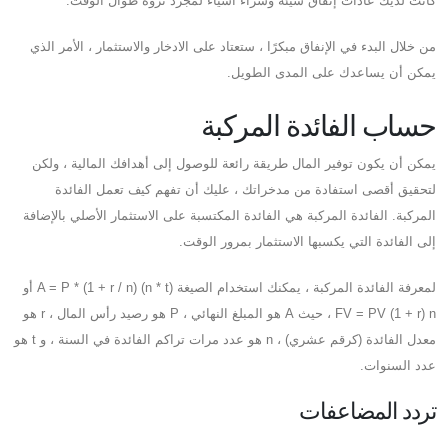
كانت لديك عادات إنفاق سيئة وشراء أشياء لمجرد نزوة طوال الوقت.
من خلال البدء في الإنفاق مبكرًا ، ستعتاد على الادخار والاستثمار ، الأمر الذي
يمكن أن يساعدك على المدى الطويل.
حساب الفائدة المركبة
يمكن أن يكون توفير المال طريقة رائعة للوصول إلى أهدافك المالية ، ولكن
لتحقيق أقصى استفادة من مدخراتك ، عليك أن تفهم كيف تعمل الفائدة
المركبة. الفائدة المركبة هي الفائدة المكتسبة على الاستثمار الأصلي بالإضافة
إلى الفائدة التي يكسبها الاستثمار بمرور الوقت.
لمعرفة الفائدة المركبة ، يمكنك استخدام الصيغة A = P * (1 + r / n) (n * t) أو
FV = PV (1 + r) n ، حيث A هو المبلغ النهائي ، P هو رصيد رأس المال ، r هو
معدل الفائدة (كرقم عشري) ، n هو عدد مرات تراكم الفائدة في السنة ، و t هو
عدد السنوات.
تردد المضاعفات