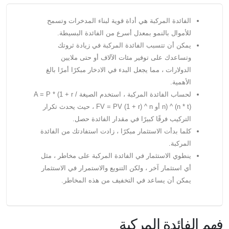
الفائدة المركبة هي أداة قوية لبناء المدخرات وتسمح
للأموال بالنمو بمعدل أسرع من الفائدة البسيطة.
يمكن أن تتسبب الفائدة المركبة في زيادة ثروتك
وتساعدك على توفير مئات الآلاف أو حتى ملايين
الدولارات ، مما يجعل البدء في الادخار مبكرًا أمرًا بالغ
الأهمية.
لحساب الفائدة المركبة ، استخدم الصيغة A = P * (1 + r /
n) ^ (n * t) أو FV = PV (1 + r) ^ n ، حيث يحدث تكرار
التركيب فرقًا كبيرًا في مقدار الفائدة حصل.
كلما بدأت الاستثمار مبكرًا ، زادت استفادتك من الفائدة
المركبة.
ينطوي الاستثمار في الفائدة المركبة على مخاطر ، مثل
أي استثمار آخر ، ولكن التنويع والاستمرار في الاستثمار
يمكن أن يساعد في التخفيف من هذه المخاطر.
فهم الفائدة المركبة