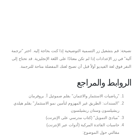
نصيحة: قم بتشغيل زر التسمية التوضيحية إذا كنت بحاجة إليه. اختر "ترجمة
آلية" في زر الإعدادات إذا لم تكن معتادًا على اللغة الإنجليزية. قد تحتاج إلى
النقر فوق لغة الفيديو أولاً قبل أن تصبح لغتك المفضلة متاحة للترجمة.
الروابط والمراجع
"رياضيات الاستثمار والائتمان" بقلم صموئيل أ. بروفرمان
"السندات: الطريق غير المهزوم لتأمين نمو الاستثمار" بقلم هيلدي
ريشيلسون وستان ريشيلسون
"مبادئ التمويل" (كتاب مدرسي على الإنترنت)
حاسبات الفائدة المركبة (أدوات عبر الإنترنت)
مقالتي حول الموضوع: