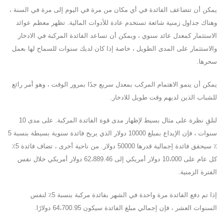
يمكن أن تتضاعف الفائدة في أي مكان من مرة في اليوم إلى مرة في السنة ،
وهناك جداول زمنية شائعة تستخدم عادة للأدوات المالية. تظهر معظم عوائد
الاستثمار كمعدل عائد سنوي ، ويمكن أن تساعد الفائدة المركبة في الادخار
والاستثمار على المدى الطويل ، خاصة إذا كان لديك سنوات للسماح لها بعمل
سحرها.
يمكن أن ينمو الاهتمام المركب بمعدل سريع جدًا بمرور الوقت ، وهو أمر رائع
للشباب الذين لديهم وقت طويل للادخار.
لنلقِ نظرة على مثال بسيط لإظهار مدى قوة الفائدة المركبة. على مدى 10
سنوات ، فإن الإيداع بمبلغ 10000 دولار الذي يربح فائدة سنوية بسيطة بنسبة 5
٪ سيحقق فائدة إجمالية قدرها 50000 دولار. من ناحية أخرى ، تضاف فائدة 5٪
كل عام على 10،000 دولار أمريكي إلى 62،889.46 دولار أمريكي خلال نفس
الفترة الزمنية.
إذا تم دفع الفائدة مرة واحدة في الشهر بفائدة مركبة بنسبة 5٪ لنفس
السنوات العشر ، فإن إجمالي مبلغ الفائدة سيكون 64،700.95 دولارًا.