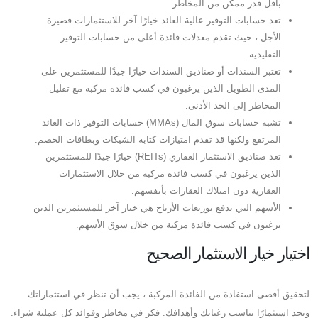
بأقل قدر ممكن من المخاطر.
تعد حسابات التوفير عالية العائد خيارًا آخر للاستثمارات قصيرة
الأجل ، حيث تقدم معدلات فائدة أعلى من حسابات التوفير
التقليدية.
تعتبر السندات أو صناديق السندات خيارًا جيدًا للمستثمرين على
المدى الطويل الذين يرغبون في كسب فائدة مركبة مع تقليل
المخاطر إلى الحد الأدنى.
تشبه حسابات سوق المال (MMAs) حسابات التوفير ذات العائد
المرتفع ولكنها قد تقدم امتيازات كتابة الشيكات وبطاقات الخصم.
تعد صناديق الاستثمار العقاري (REITs) خيارًا جيدًا للمستثمرين
الذين يرغبون في كسب فائدة مركبة من خلال الاستثمارات
العقارية دون امتلاك العقارات بأنفسهم.
الأسهم التي تدفع توزيعات الأرباح هي خيار آخر للمستثمرين الذين
يرغبون في كسب فائدة مركبة من خلال سوق الأسهم.
اختيار خيار الاستثمار الصحيح
لتحقيق أقصى استفادة من الفائدة المركبة ، يجب أن تنظر في استثماراتك
وتجد استثمارًا يناسب رغباتك وأهدافك. فكر في مخاطر وفوائد كل عملية شراء.