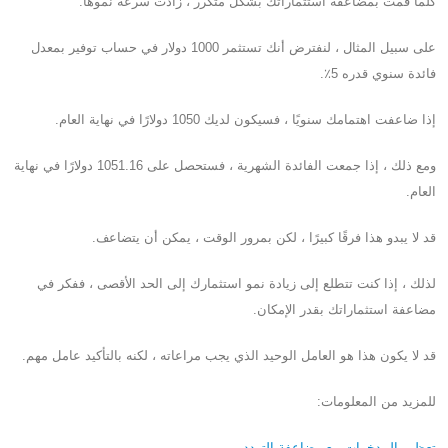
كلما قمت بمضاعفة استثماراتك بشكل متكرر ، زادت سرعة نموها.
على سبيل المثال ، لنفترض أنك تستثمر 1000 دولار في حساب توفير بمعدل
فائدة سنوي قدره 5٪.
إذا ضاعفت اهتمامك سنويًا ، فسيكون لديك 1050 دولارًا في نهاية العام.
ومع ذلك ، إذا جمعت الفائدة الشهرية ، فستحصل على 1051.16 دولارًا في نهاية
العام.
قد لا يبدو هذا فرقًا كبيرًا ، لكن بمرور الوقت ، يمكن أن يتضاعف.
لذلك ، إذا كنت تتطلع إلى زيادة نمو استثمارك إلى الحد الأقصى ، ففكر في
مضاعفة استثماراتك بقدر الإمكان.
قد لا يكون هذا هو العامل الوحيد الذي يجب مراعاته ، لكنه بالتأكيد عامل مهم.
للمزيد من المعلومات:
تعظيم المدخرات مع مضاعفة التردد