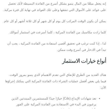
إنه يجعل مبلغًا من المال ينمو بشكل أسرع من الفائدة البسيطة لأنك تحصل
على عوائد على الأموال التي تنفقها وعلى تلك العوائد في نهاية كل فترة مركبة.
يمكن أن يكون الوقت المركب كل يوم أو كل شهر أو كل ثلاثة أشهر أو كل عام.
كلما زادت مكاسبك من الفائدة المركبة ، كلما أسرعت في استثمار أموالك.
لذا ، إذا كنت ترغب في تحقيق أقصى استفادة من الفائدة المركبة ، يجب أن
تبدأ في الادخار في أسرع وقت ممكن.
أنواع خيارات الاستثمار
هناك العديد من الطرق للإنفاق التي تقدم الاهتمام الذي ينمو بمرور الوقت.
فيما يلي بعض أفضل عمليات الشراء ذات الفائدة المركبة التي يمكنك إجراؤها
الآن:
تعد شهادات الإيداع (Cds) خيارًا جيدًا للمستثمرين المبتدئين الذين
يرغبون في البدء في الاستفادة من الفائدة المركبة على الفور