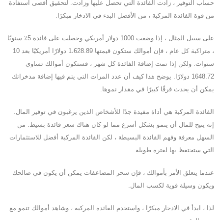
حساب التوفير ، زادت الفائدة التي تحصل عليها وزادت. لتحقيق أقصى استفادة
من قوة الفائدة المركبة ، من الأفضل البدء في الادخار مبكرًا.
على سبيل المثال ، إذا وضعت 1000 دولار أمريكي وحصلت على فائدة 5٪ سنويًا
، متراكبة كل عام ، فإن أموالك ستكون قيمتها 1،628.89 دولارًا أمريكيًا بعد 10
سنوات. ولكن إذا تمت إضافة الفائدة كل شهر ، فستكون أموالك تساوي
1648.72 دولارًا. يوضح هذا كيف أن عدد المرات التي يتم فيها إضافة مدخراتك
يمكن أن يحدث فرقًا كبيرًا في مقدار نموها.
الفائدة المركبة هي أداة مفيدة جدًا للأشخاص الذين يرغبون في توفير المال.
إنه يتيح للمال أن ينمو بشكل أسرع مما لو كان هناك سعر فائدة بسيط. من
السهل معرفة وفهم الفائدة البسيطة ، لكن الفائدة المركبة أفضل للاستثمارات
التي ستحتفظ بها لفترة طويلة.
عندما يتعلق الأمر بأموالك ، فإن سحر المضاعفات يمكن أن يكون في صالحك
ويكون وسيلة قوية لكسب المال.
لذا ، ابدأ في الادخار مبكرًا ، واستخدم الفائدة المركبة ، وشاهد أموالك تنمو مع