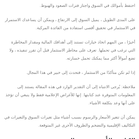
احتفظ بأموالك في السوق واجتاز فترات الصعود والهبوط.
على المدى الطويل ، يميل السوق إلى الارتفاع ، ويمكن أن يساعدك الاستمرار
في الاستثمار في تحقيق أقصى استفادة من الفائدة المركبة.
أخيرًا ، من المهم اتخاذ خيارات تستند إلى أهدافك المالية ومقدار المخاطرة
التي ترغب في تحملها. تعرف على مخاطر الاستثمار قبل أن تقرر تنفيذه ، ولا
تضع أموالاً أكثر مما يمكنك تحمل خسارته.
إذا لم تكن متأكدًا من الاستثمار ، فتحدث إلى خبير في هذا المجال.
ملاحظة: يُرجى الانتباه إلى أن التقدير الوارد في هذه المقالة يستند إلى
المعلومات المتوفرة عند كتابتها. إنها للأغراض الإعلامية فقط ولا ينبغي أن تؤخذ
على أنها وعد بتكلفة الأشياء.
يمكن أن تتغير الأسعار والرسوم بسبب أشياء مثل تغيرات السوق والتغيرات في
التكاليف الإقليمية والتضخم والظروف الأخرى غير المتوقعة.