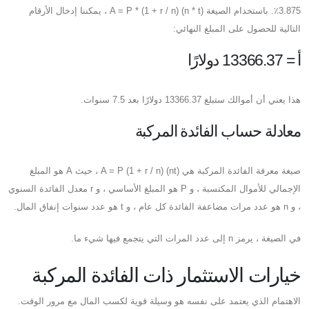
3.875٪. باستخدام الصيغة A = P * (1 + r / n) (n * t) ، يمكننا إدخال الأرقام
التالية للحصول على المبلغ النهائي:
أ = 13366.37 دولارًا
هذا يعني أن أموالك ستبلغ 13366.37 دولارًا بعد 7.5 سنوات.
معادلة حساب الفائدة المركبة
صيغة معرفة الفائدة المركبة هي A = P (1 + r / n) (nt) ، حيث A هو المبلغ
الإجمالي للأموال المكتسبة ، و P هو المبلغ الأساسي ، و r معدل الفائدة السنوي
، و n هو عدد مرات مضاعفة الفائدة كل عام ، و t هو عدد سنوات إنفاق المال.
في الصيغة ، يرمز n إلى عدد المرات التي يتجمع فيها شيء ما.
خيارات الاستثمار ذات الفائدة المركبة
الاهتمام الذي يعتمد على نفسه هو وسيلة قوية لكسب المال مع مرور الوقت.