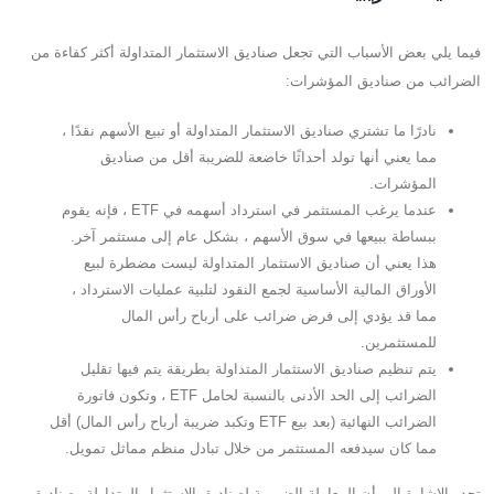
فيما يلي بعض الأسباب التي تجعل صناديق الاستثمار المتداولة أكثر كفاءة من
الضرائب من صناديق المؤشرات:
نادرًا ما تشتري صناديق الاستثمار المتداولة أو تبيع الأسهم نقدًا ،
مما يعني أنها تولد أحداثًا خاضعة للضريبة أقل من صناديق
المؤشرات.
عندما يرغب المستثمر في استرداد أسهمه في ETF ، فإنه يقوم
ببساطة ببيعها في سوق الأسهم ، بشكل عام إلى مستثمر آخر.
هذا يعني أن صناديق الاستثمار المتداولة ليست مضطرة لبيع
الأوراق المالية الأساسية لجمع النقود لتلبية عمليات الاسترداد ،
مما قد يؤدي إلى فرض ضرائب على أرباح رأس المال
للمستثمرين.
يتم تنظيم صناديق الاستثمار المتداولة بطريقة يتم فيها تقليل
الضرائب إلى الحد الأدنى بالنسبة لحامل ETF ، وتكون فاتورة
الضرائب النهائية (بعد بيع ETF وتكبد ضريبة أرباح رأس المال) أقل
مما كان سيدفعه المستثمر من خلال تبادل منظم مماثل تمويل.
تجدر الإشارة إلى أن المعاملة الضريبية لصناديق الاستثمار المتداولة وصناديق