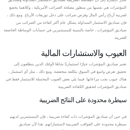
المؤشرات هي نفسها من منظور مصلحة الضرائب الأمريكية ، وكلاهما يخضع
لضريبة أرباح رأس المال وفرض ضرائب على دخل توزيعات الأرباح. ومع ذلك ،
فإن صناديق الاستثمار المتداولة بشكل عام أكثر كفاءة من الضرائب من
صناديق المؤشرات ، خاصة بالنسبة للمستثمرين في حسابات الوساطة الخاضعة
للضريبة.
العيوب والاستشارات المالية
تعتبر صناديق المؤشرات خيارًا استثماريًا شائعًا لأولئك الذين يتطلعون إلى
تحقيق تعرض واسع في السوق بتكلفة منخفضة. ومع ذلك ، مثل أي استثمار ،
هناك عيوب يجب مراعاتها. فيما يلي بعض العيوب المحتملة للاستثمار فقط في
صناديق المؤشرات لتحقيق الكفاءة الضريبية:
سيطرة محدودة على النتائج الضريبية
في حين أن صناديق المؤشرات ذات كفاءة ضريبية ، فإن المستثمرين لديهم
سيطرة محدودة على العواقب الضريبية لاستثماراتهم. هذا لأن صناديق