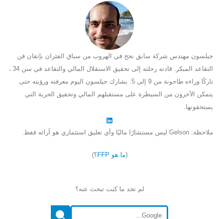
جيلسون مهندس شركة سابق نجح في الهروب من سباق الفئران بإتقان فن
التقاعد المبكر. قادته رحلته إلى تحقيق الاستقلال المالي والتقاعد في سن 34 ،
تاركًا وراءه طاحونة من 9 إلى 5. يشارك جيلسون اليوم معرفته ورؤيته حتى
يتمكن الآخرون من السيطرة على مستقبلهم المالي وتحقيق الحرية التي
يستحقونها.
ملاحظة: Gelson ليس مستشارًا ماليًا وأي تعليق استثماري هو آرائه فقط.
(
ما هو FFP؟
)
لم تجد ما كنت تبحث عنه؟