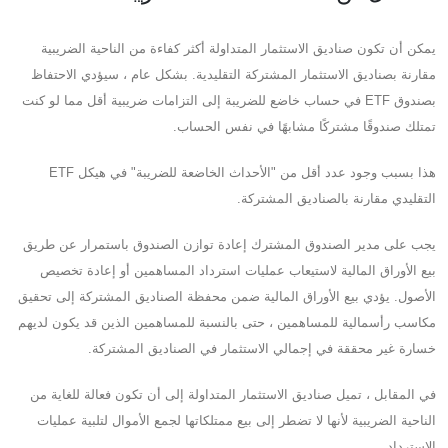
يمكن أن تكون صناديق الاستثمار المتداولة أكثر كفاءة من الناحية الضريبية
مقارنة بصناديق الاستثمار المشتركة التقليدية. بشكل عام ، سيؤدي الاحتفاظ
بصندوق ETF في حساب خاضع للضريبة إلى التزامات ضريبية أقل مما لو كنت
تمتلك صندوقًا مشتركًا مشابهًا في نفس الحساب.
هذا بسبب وجود عدد أقل من "الأحداث الخاضعة للضريبة" في هيكل ETF
التقليدي مقارنة بالصناديق المشتركة.
يجب على مدير الصندوق المشترك إعادة توازن الصندوق باستمرار عن طريق
بيع الأوراق المالية لاستيعاب عمليات استرداد المساهمين أو إعادة تخصيص
الأصول. يؤدي بيع الأوراق المالية ضمن محفظة الصناديق المشتركة إلى تحقيق
مكاسب رأسمالية للمساهمين ، حتى بالنسبة للمساهمين الذين قد يكون لديهم
خسارة غير محققة في إجمالي الاستثمار في الصناديق المشتركة.
في المقابل ، تميل صناديق الاستثمار المتداولة إلى أن تكون فعالة للغاية من
الناحية الضريبية لأنها لا تضطر إلى بيع ممتلكاتها لجمع الأموال لتلبية عمليات
الاسترداد.