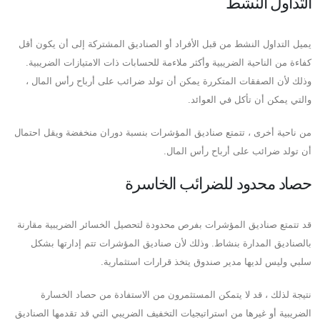
التداول النشط
يميل التداول النشط من قبل الأفراد أو الصناديق المشتركة إلى أن يكون أقل
كفاءة من الناحية الضريبية وأكثر ملاءمة للحسابات ذات الامتيازات الضريبية.
وذلك لأن الصفقات المتكررة يمكن أن تولد ضرائب على أرباح رأس المال ،
والتي يمكن أن تأكل في العوائد.
من ناحية أخرى ، تتمتع صناديق المؤشرات بنسبة دوران منخفضة ويقل احتمال
أن تولد ضرائب على أرباح رأس المال.
حصاد محدود للضرائب الخاسرة
قد تتمتع صناديق المؤشرات بفرص محدودة لتحصيل الخسائر الضريبية مقارنة
بالصناديق المدارة بنشاط. وذلك لأن صناديق المؤشرات تتم إدارتها بشكل
سلبي وليس لديها مدير صندوق يتخذ قرارات استثمارية.
نتيجة لذلك ، قد لا يتمكن المستثمرون من الاستفادة من حصاد الخسارة
الضريبية أو غيرها من استراتيجيات التخفيف الضريبي التي قد تقدمها الصناديق