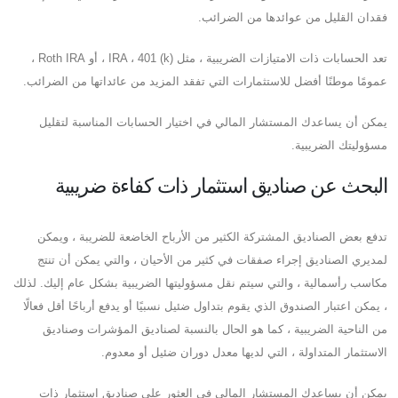
فقدان القليل من عوائدها من الضرائب.
تعد الحسابات ذات الامتيازات الضريبية ، مثل IRA ، 401 (k) ، أو Roth IRA ،
عمومًا موطنًا أفضل للاستثمارات التي تفقد المزيد من عائداتها من الضرائب.
يمكن أن يساعدك المستشار المالي في اختيار الحسابات المناسبة لتقليل
مسؤوليتك الضريبية.
البحث عن صناديق استثمار ذات كفاءة ضريبية
تدفع بعض الصناديق المشتركة الكثير من الأرباح الخاضعة للضريبة ، ويمكن
لمديري الصناديق إجراء صفقات في كثير من الأحيان ، والتي يمكن أن تنتج
مكاسب رأسمالية ، والتي سيتم نقل مسؤوليتها الضريبية بشكل عام إليك. لذلك
، يمكن اعتبار الصندوق الذي يقوم بتداول ضئيل نسبيًا أو يدفع أرباحًا أقل فعالًا
من الناحية الضريبية ، كما هو الحال بالنسبة لصناديق المؤشرات وصناديق
الاستثمار المتداولة ، التي لديها معدل دوران ضئيل أو معدوم.
يمكن أن يساعدك المستشار المالي في العثور على صناديق استثمار ذات