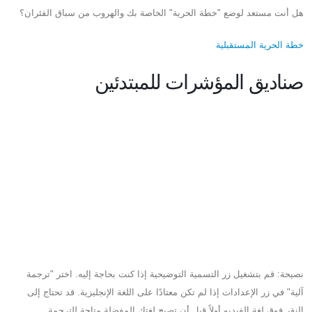
هل أنت مستعد لوضع "خطة الحرية" الخاصة بك والهروب من سباق الفئران؟
خطة الحرية المستقبلية
صناديق المؤشرات للمبتدئين
نصيحة: قم بتشغيل زر التسمية التوضيحية إذا كنت بحاجة إليه. اختر "ترجمة
آلية" في زر الإعدادات إذا لم تكن معتادًا على اللغة الإنجليزية. قد تحتاج إلى
النقر فوق لغة الفيديو أولاً قبل أن تصبح لغتك المفضلة متاحة للترجمة.