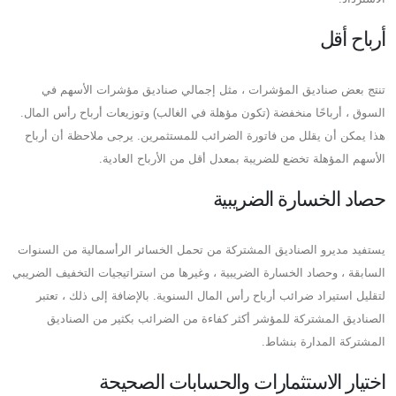
أرباح أقل
تنتج بعض صناديق المؤشرات ، مثل إجمالي صناديق مؤشرات الأسهم في
السوق ، أرباحًا منخفضة (تكون مؤهلة في الغالب) وتوزيعات أرباح رأس المال.
هذا يمكن أن يقلل من فاتورة الضرائب للمستثمرين. يرجى ملاحظة أن أرباح
الأسهم المؤهلة تخضع للضريبة بمعدل أقل من الأرباح العادية.
حصاد الخسارة الضريبية
يستفيد مديرو الصناديق المشتركة من تحمل الخسائر الرأسمالية من السنوات
السابقة ، وحصاد الخسارة الضريبية ، وغيرها من استراتيجيات التخفيف الضريبي
لتقليل استيراد ضرائب أرباح رأس المال السنوية. بالإضافة إلى ذلك ، تعتبر
الصناديق المشتركة للمؤشر أكثر كفاءة من الضرائب بكثير من الصناديق
المشتركة المدارة بنشاط.
اختيار الاستثمارات والحسابات الصحيحة