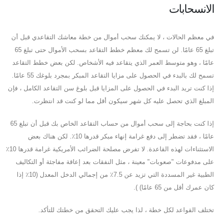
الانسحابات
في معظم الحالات ، لا يمكنك سحب أموال من خطة معاشك التقاعدي قبل أن
تبلغ 65 عامًا. لن تسمح لك معظم خطط التقاعد بسحب الأموال حتى تبلغ 65
عامًا ، وهو متوسط ​​العمر الذي يتقاعد فيه الأشخاص. لكن بعض خطط التقاعد
تسمح لك بالبدء في الحصول على مزايا التقاعد المبكر بمجرد بلوغك 55 عامًا.
إذا كنت تريد البدء في الحصول على المزايا قبل بلوغ سن التقاعد الكامل ، فإن
المبلغ الذي تحصل عليه كل شهر سيكون أقل مما لو كنت قد انتظرت.
إذا كنت بحاجة إلى سحب أموال من حساب التقاعد الخاص بك قبل أن تبلغ 65
عامًا ، فقد تضطر إلى دفع غرامة إنهاء مبكر قدرها 10٪. لكن هناك بعض
الاستثناءات لهذه القاعدة. لا تفرض مصلحة الضرائب الأمريكية غرامة قدرها 10٪
على مدفوعات "صعوبات" معينة ، مثل النفقات بعد إعاقة مفاجئة أو التكاليف
الطبية غير المسددة التي تزيد عن 7.5٪ من إجمالي الدخل المعدل (10٪ إذا
كان عمرك أقل من 65 عامًا) ).
تختلف القواعد لكل خطة ، لذا يجب عليك التحقق من خطتك للتأكد.