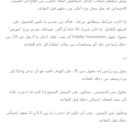
يمكن لمعظم أصحاب الدخل المنخفض البقاء بالقرب من القاع لأن الضمان
الاجتماعي قد يحل محل جزء أعلى من دخلهم قبل التقاعد.
إذا كانت شركتك ستطابق تبرعك ، فتأكد من تقديم ما يكفي للحصول على
المبلغ بالكامل. إذا كان عمرك 50 عامًا أو أكثر ، فيمكنك تقديم تبرع "تعويض"
سنويًا. تقول Fidelity Investments أنه يجب عليك ادخار ما لا يقل عن 15٪ من
دخلك (بما في ذلك أي مساهمات من مكان عملك) كل عام للتقاعد.
ت.
يقول رو برايس إنه بحلول سن 35 ، فإن الهدف الجيد هو أن تدخر واحدًا إلى
مرة ونصف من دخلك للتقاعد.
بحلول سن الخمسين ، ستكون على المسار الصحيح إذا كنت قد ادخرت ثلاثة
إلى ستة أضعاف إجمالي دخلك قبل التقاعد.
وبحلول سن الستين ، يجب أن تكون قد ادخرت ما بين 5.5 و 11 ضعف إجمالي
دخلك قبل التقاعد.