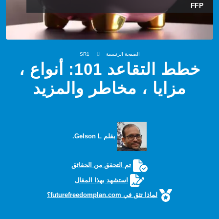
FFP
الصفحة الرئيسية
SR1
خطط التقاعد 101: أنواع ،
مزايا ، مخاطر والمزيد
بقلم Gelson L.
تم التحقق من الحقائق
استشهد بهذا المقال
لماذا تثق في futurefreedomplan.com؟