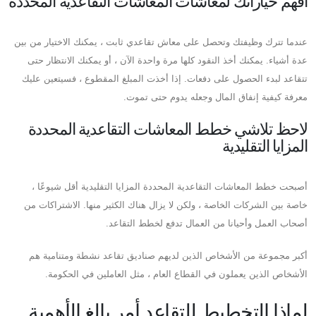
افهم خياراتك لمعاشات المعاشات التقاعدية المحددة
عندما تترك وظيفتك وتحصل على معاش تقاعدي ثابت ، يمكنك الاختيار من بين
عدة أشياء. يمكنك أخذ النقود كلها مرة واحدة الآن ، أو يمكنك الانتظار حتى
تتقاعد لبدء الحصول على دفعات. إذا أخذت المبلغ المقطوع ، فسيتعين عليك
معرفة كيفية إنفاق المال وجعله يدوم حتى تموت.
لاحظ تلاشي خطط المعاشات التقاعدية المحددة
المزايا التقليدية
أصبحت خطط المعاشات التقاعدية المحددة المزايا التقليدية أقل شيوعًا ،
خاصة بين الشركات الخاصة ، ولكن لا يزال هناك الكثير منها. الاشتراكات من
أصحاب العمل وأحيانا من العمال تدفع لخطط التقاعد.
أكبر مجموعة من الأشخاص الذين لديهم صناديق تقاعد نشطة ومتنامية هم
الأشخاص الذين يعملون في القطاع العام ، مثل العاملين في الحكومة.
لماذا التخطيط للتقاعد أمر بالغ الأهمية