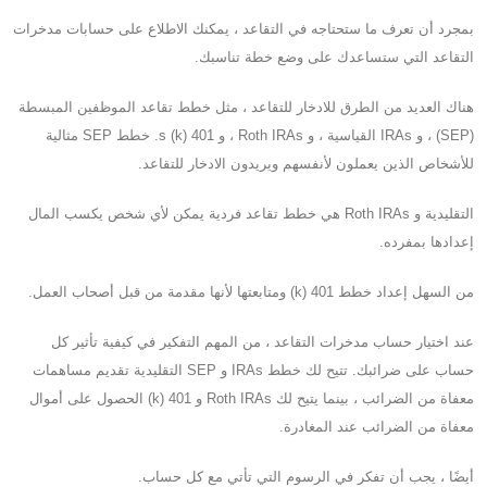
بمجرد أن تعرف ما ستحتاجه في التقاعد ، يمكنك الاطلاع على حسابات مدخرات
التقاعد التي ستساعدك على وضع خطة تناسبك.
هناك العديد من الطرق للادخار للتقاعد ، مثل خطط تقاعد الموظفين المبسطة
(SEP) ، و IRAs القياسية ، و Roth IRAs ، و 401 (k) s. خطط SEP مثالية
للأشخاص الذين يعملون لأنفسهم ويريدون الادخار للتقاعد.
التقليدية و Roth IRAs هي خطط تقاعد فردية يمكن لأي شخص يكسب المال
إعدادها بمفرده.
من السهل إعداد خطط 401 (k) ومتابعتها لأنها مقدمة من قبل أصحاب العمل.
عند اختيار حساب مدخرات التقاعد ، من المهم التفكير في كيفية تأثير كل
حساب على ضرائبك. تتيح لك خطط IRAs و SEP التقليدية تقديم مساهمات
معفاة من الضرائب ، بينما يتيح لك Roth IRAs و 401 (k) الحصول على أموال
معفاة من الضرائب عند المغادرة.
أيضًا ، يجب أن تفكر في الرسوم التي تأتي مع كل حساب.