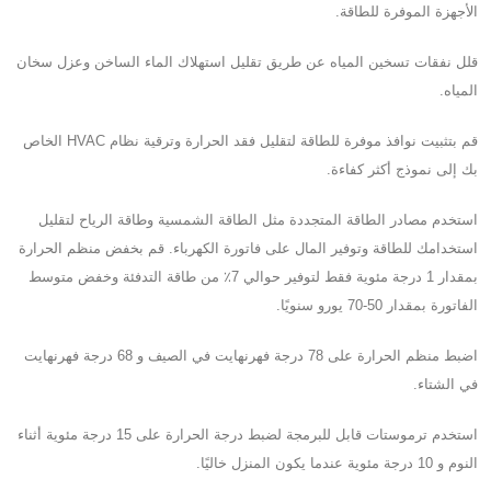
الأجهزة الموفرة للطاقة.
قلل نفقات تسخين المياه عن طريق تقليل استهلاك الماء الساخن وعزل سخان
المياه.
قم بتثبيت نوافذ موفرة للطاقة لتقليل فقد الحرارة وترقية نظام HVAC الخاص
بك إلى نموذج أكثر كفاءة.
استخدم مصادر الطاقة المتجددة مثل الطاقة الشمسية وطاقة الرياح لتقليل
استخدامك للطاقة وتوفير المال على فاتورة الكهرباء. قم بخفض منظم الحرارة
بمقدار 1 درجة مئوية فقط لتوفير حوالي 7٪ من طاقة التدفئة وخفض متوسط ​​
الفاتورة بمقدار 50-70 يورو سنويًا.
اضبط منظم الحرارة على 78 درجة فهرنهايت في الصيف و 68 درجة فهرنهايت
في الشتاء.
استخدم ترموستات قابل للبرمجة لضبط درجة الحرارة على 15 درجة مئوية أثناء
النوم و 10 درجة مئوية عندما يكون المنزل خاليًا.