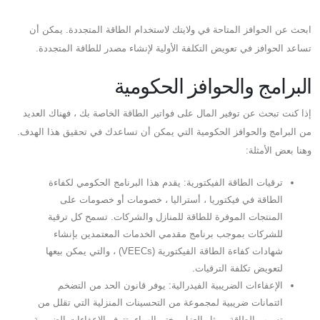
ابحث عن الحوافز المتاحة في ولايتك لاستخدام الطاقة المتجددة. يمكن أن
تساعد الحوافز في تعويض التكلفة الأولية لإنشاء مصدر للطاقة المتجددة.
البرامج والحوافز الحكومية
إذا كنت تبحث عن توفير المال على فواتير الطاقة الخاصة بك ، فهناك العديد
من البرامج والحوافز الحكومية التي يمكن أن تساعدك في تحقيق هذا الهدف.
وهنا بعض الأمثلة:
ترقيات الطاقة الفيكتورية: يقدم هذا البرنامج الحكومي لكفاءة
الطاقة في فيكتوريا ، أستراليا ، خصومات أو خصومات على
المنتجات الموفرة للطاقة للمنازل والشركات. تسمح كل ترقية
للشركات بموجب برنامج مقدمي الخدمات المعتمدين بإنشاء
شهادات كفاءة الطاقة الفيكتورية (VEECs) ، والتي يمكن بيعها
لتعويض تكلفة الترقيات.
الإعفاءات الضريبية الفيدرالية: يوفر قانون الحد من التضخم
ائتمانات ضريبية لمجموعة من التحسينات المنزلية التي تقلل من
تسرب الطاقة ، مثل العزل وختم الهواء. تتوفر الإعفاءات الضريبية