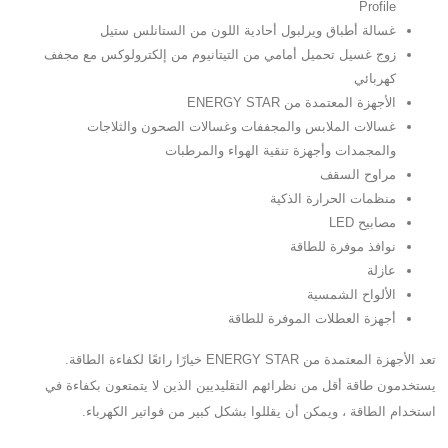
Profile
غسالة أطباق ويرلبول أحادية اللون من الستانلس ستيل
زوج غسيل تحميل أمامي من التيتانيوم من إلكترولوكس مع مجفف
كهربائي
الأجهزة المعتمدة من ENERGY STAR
غسالات الملابس والمجففات وغسالات الصحون والثلاجات
والمجمدات وأجهزة تنقية الهواء والمرطبات
مراوح السقف
منظمات الحرارة الذكية
مصابيح LED
نوافذ موفرة للطاقة
عازلة
الألواح الشمسية
أجهزة العطلات الموفرة للطاقة
تعد الأجهزة المعتمدة من ENERGY STAR خيارًا رائعًا لكفاءة الطاقة.
يستخدمون طاقة أقل من نظرائهم التقليديين الذين لا يتمتعون بكفاءة في
استخدام الطاقة ، ويمكن أن يقللوا بشكل كبير من فواتير الكهرباء.