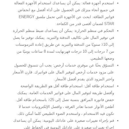
استخدم أجهزة فعالة: يمكن أن يساعدك استخدام الأجهزة الفعالة
في جميع أنحاء منزلك في الحصول على أداء أفضل مع انخفاض
فواتير الطاقة. ابحث عن الأجهزة التي تحمل ملصق ENERGY
STAR لضمان أقصى قدر من الكفاءة.
التحكم في منظم الحرارة: يمكن أن يساعدك ضبط منظم الحرارة
في توفير المال على تكاليف التدفئة والتبريد. يمكنك توفير ما يصل
إلى 10٪ سنويًا من التدفئة والتبريد عن طريق إعادة الترموستات
من 7 درجات إلى 10 درجات فهرنهايت لمدة 8 ساعات يوميًا من
وضعها الطبيعي.
التسوّق بحثًا عن موفري خدمات أرخص: يجب أن تتسوق للحصول
على مزود خدمات أرخص لتوفير المال على فواتيرك. قارن الأسعار
واختر المزود الذي يقدم أفضل الأسعار.
استخدام طاقة أقل: استخدام طاقة أقل هو الطريقة الواضحة
وأفضل طريقة لتوفير المال على فواتير الخدمات العامة. يمكنك
خفض فاتورة المرافق بنسبة تصل إلى 25٪ باستخدام طاقة أقل.
أطفئ الأنوار عندما تغادر الغرفة ، وافصل الإلكترونيات عندما لا
تكون قيد الاستخدام ، واستخدم الضوء الطبيعي كلما أمكن ذلك.
قم بإجراء تغييرات صغيرة على عاداتك اليومية: يمكن أن يساعدك
إجراء تغييرات صغيرة على عاداتك اليومية في الحفاظ على