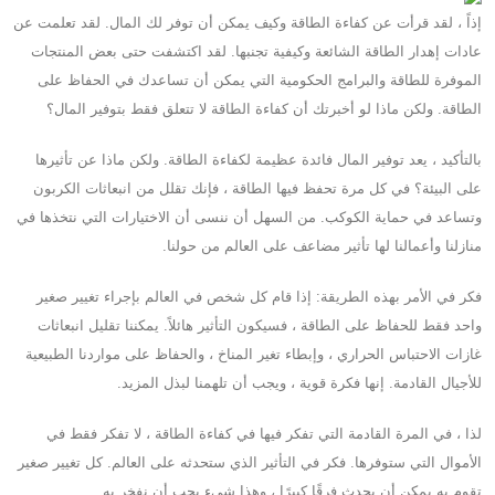
إذاً ، لقد قرأت عن كفاءة الطاقة وكيف يمكن أن توفر لك المال. لقد تعلمت عن
عادات إهدار الطاقة الشائعة وكيفية تجنبها. لقد اكتشفت حتى بعض المنتجات
الموفرة للطاقة والبرامج الحكومية التي يمكن أن تساعدك في الحفاظ على
الطاقة. ولكن ماذا لو أخبرتك أن كفاءة الطاقة لا تتعلق فقط بتوفير المال؟
بالتأكيد ، يعد توفير المال فائدة عظيمة لكفاءة الطاقة. ولكن ماذا عن تأثيرها
على البيئة؟ في كل مرة تحفظ فيها الطاقة ، فإنك تقلل من انبعاثات الكربون
وتساعد في حماية الكوكب. من السهل أن ننسى أن الاختيارات التي نتخذها في
منازلنا وأعمالنا لها تأثير مضاعف على العالم من حولنا.
فكر في الأمر بهذه الطريقة: إذا قام كل شخص في العالم بإجراء تغيير صغير
واحد فقط للحفاظ على الطاقة ، فسيكون التأثير هائلاً. يمكننا تقليل انبعاثات
غازات الاحتباس الحراري ، وإبطاء تغير المناخ ، والحفاظ على مواردنا الطبيعية
للأجيال القادمة. إنها فكرة قوية ، ويجب أن تلهمنا لبذل المزيد.
لذا ، في المرة القادمة التي تفكر فيها في كفاءة الطاقة ، لا تفكر فقط في
الأموال التي ستوفرها. فكر في التأثير الذي ستحدثه على العالم. كل تغيير صغير
تقوم به يمكن أن يحدث فرقًا كبيرًا ، وهذا شيء يجب أن نفخر به.