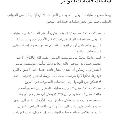
سلبيات حسابات التوفير
بينما تتمتع حسابات التوفير بالعديد من الفوائد ، إلا أن لها أيضًا بعض الجوانب
السلبية. فيما يلي بعض سلبيات حسابات التوفير:
معدلات فائدة منخفضة: عادة ما تكون أسعار الفائدة على حسابات
التوفير منخفضة مقارنة بخيارات الادخار الأخرى. رسوم الصيانة
الشهرية قد تلغي أرباح الفوائد. قد يتم تطبيق رسوم إضافية على
السحوبات الزائدة.
ليس دائمًا مؤمنًا من مؤسسة التأمين الفيدرالية (FDIC): لا يتم
تغطية حسابات التوفير عالية العائد دائمًا بتأمين مؤسسة التأمين
الفيدرالي ، ويمكن أن تقدم أسعار فائدة أفضل على الأموال التي
توفرها. نظرًا لأنها مرتبطة بحسابات الوساطة عبر الإنترنت ، فقد
لا تتمكن من الوصول إلى الخدمات المصرفية في الفروع.
معدلات فائدة متغيرة: تميل حسابات التوفير إلى تقديم أسعار
فائدة متغيرة ، مما يعني أن APYs يمكن أن تتغير في أي وقت.
ترتبط هذه المعدلات بشكل مباشر بسعر الأموال الفيدرالي الذي
يحدده الاحتياطي الفيدرالي للتأثير على تكلفة اقتراض الأموال.
عادة ما تعكس عوائد حساب التوفير معدل الأموال. عندما يزداد ،