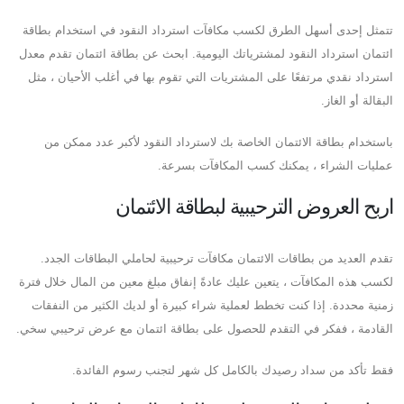
تتمثل إحدى أسهل الطرق لكسب مكافآت استرداد النقود في استخدام بطاقة
ائتمان استرداد النقود لمشترياتك اليومية. ابحث عن بطاقة ائتمان تقدم معدل
استرداد نقدي مرتفعًا على المشتريات التي تقوم بها في أغلب الأحيان ، مثل
البقالة أو الغاز.
باستخدام بطاقة الائتمان الخاصة بك لاسترداد النقود لأكبر عدد ممكن من
عمليات الشراء ، يمكنك كسب المكافآت بسرعة.
اربح العروض الترحيبية لبطاقة الائتمان
تقدم العديد من بطاقات الائتمان مكافآت ترحيبية لحاملي البطاقات الجدد.
لكسب هذه المكافآت ، يتعين عليك عادةً إنفاق مبلغ معين من المال خلال فترة
زمنية محددة. إذا كنت تخطط لعملية شراء كبيرة أو لديك الكثير من النفقات
القادمة ، ففكر في التقدم للحصول على بطاقة ائتمان مع عرض ترحيبي سخي.
فقط تأكد من سداد رصيدك بالكامل كل شهر لتجنب رسوم الفائدة.