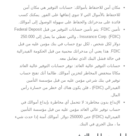
مكان آمن للاحتفاظ بأموالك: حسابات التوفير هي مكان آمن
للاحتفاظ بالأموال التي لا تنوي إنفاقها على الفور. يمكنك كسب
فائدة على مدخراتك والحفاظ على سهولة الوصول إلى أموالك.
تأمين FDIC: يتم تأمين حسابات التوفير من قبل Federal Deposit
Insurance Corp. (FDIC) ، والتي تغطي ما يصل إلى 250.000
دولار لكل شخص ، لكل نوع حساب في بنك مؤمن عليه من قبل
FDIC. هذا يعني أن مدخراتك محمية من قبل الحكومة الفيدرالية
في حالة فشل البنك الذي تتعامل معه.
حسابات التوفير عالية العائد: توفر حسابات التوفير عالية العائد
مكانًا منخفض المخاطر لتخزين أموالك. طالما أنك تفتح حساب
توفير في بنك شرعي مؤمن عليه من قبل مؤسسة التأمين
الفيدرالي (FDIC) ، فلن يكون هناك أي خطر من خسارة رأس
المال.
الإيداع بدون مخاطرة: لا تتحمل أي مخاطرة بإيداع أموالك في
حساب توفير عالي العائد مؤمن عليه من قبل مؤسسة التأمين
الفيدرالية (FDIC) حتى 250000 دولار. أموالك آمنة إذا حدث شيء
ما ، مثل الجري في البنك.