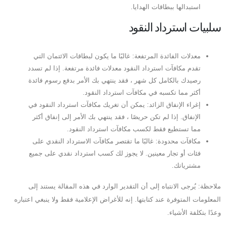
استبدالها ببطاقات الهدايا.
سلبيات استرداد النقود
معدلات الفائدة المرتفعة: غالبًا ما يكون لبطاقات الائتمان التي
تقدم مكافآت استرداد النقود معدلات فائدة مرتفعة. إذا لم تسدد
رصيدك بالكامل كل شهر ، فقد ينتهي بك الأمر بدفع رسوم فائدة
أكثر مما تكسبه في مكافآت استرداد النقود.
إغراء الإنفاق الزائد: يمكن أن تغريك مكافآت استرداد النقود في
الإنفاق. إذا لم تكن حريصًا ، فقد ينتهي بك الأمر إلى إنفاق أكثر
مما تستطيع فقط لكسب مكافآت استرداد النقود.
مكافآت محدودة: غالبًا ما تقتصر مكافآت الاسترداد النقدي على
فئات أو تجار معينين. لا يجوز لك كسب استرداد نقدي على جميع
مشترياتك.
ملاحظة: يُرجى الانتباه إلى أن التقدير الوارد في هذه المقالة يستند إلى
المعلومات المتوفرة عند كتابتها. إنه للأغراض الإعلامية فقط ولا ينبغي اعتباره
وعدًا بتكلفة الأشياء.