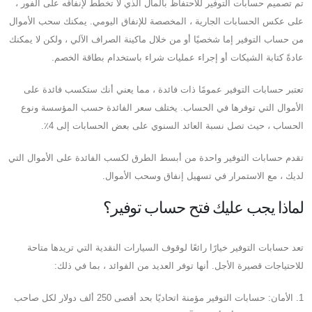
تم تصميم حسابات التوفير للاحتفاظ بالمال الذي لا تخطط لإنفاقه على الفور ،
على عكس الحسابات الجارية ، المخصصة للإنفاق اليومي. يمكنك سحب الأموال
من حساب التوفير إما شخصيًا أو من خلال ماكينة الصراف الآلي ، ولكن لا يمكنك
عادةً كتابة الشيكات أو إجراء عمليات شراء باستخدام بطاقة الخصم.
تعتبر حسابات التوفير عمومًا ذات فائدة ، مما يعني أنك ستكسب فائدة على
الأموال التي توفرها في الحساب. يختلف سعر الفائدة حسب المؤسسة ونوع
الحساب ، حيث تصل نسبة العائد السنوي على بعض الحسابات إلى 4٪.
تقدم حسابات التوفير واحدة من أبسط الطرق لكسب الفائدة على الأموال التي
لديك ، مع الاستمرار في تسهيل إنفاق وسحب الأموال.
لماذا يجب عليك فتح حساب توفير؟
تعد حسابات التوفير خيارًا رائعًا لوقوف السيارات النقدية التي تريدها متاحة
للاحتياجات قصيرة الأجل. أنها توفر العديد من الفوائد ، بما في ذلك:
1. الأمان: حسابات التوفير مؤمنة اتحاديًا بحد أقصى 250 ألف دولار لكل صاحب