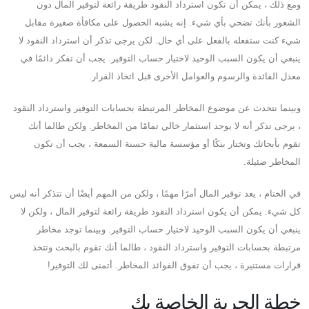
ومع ذلك ، يمكن أن تكون استرداد النقود طريقة رائعة لتوفير المال دون
الشعور بأنك تضحي بأي شيء. إنه يشبه الحصول على مكافأة صغيرة مقابل
شيء كنت ستفعله بالفعل على أي حال. لكن يرجى تذكر أن استرداد النقود لا
ينبغي أن يكون السبب الوحيد لاختيار حساب التوفير. يجب أن تفكر دائمًا في
معدل الفائدة والرسوم والعوامل الأخرى قبل اتخاذ القرار.
وبينما نتحدث عن موضوع المخاطر المرتبطة بحسابات التوفير واسترداد النقود
، يرجى تذكر أنه لا يوجد استثمار خالي تمامًا من المخاطر. ولكن طالما أنك
تقوم بأبحاثك وتختار بنكًا أو مؤسسة مالية حسنة السمعة ، يجب أن تكون
المخاطر ضئيلة.
في الختام ، يعد توفير المال أمرًا مهمًا ، ولكن من المهم أيضًا أن تتذكر أنه ليس
كل شيء. يمكن أن يكون استرداد النقود طريقة رائعة لتوفير المال ، ولكن لا
ينبغي أن يكون السبب الوحيد لاختيار حساب التوفير. وبينما توجد مخاطر
مرتبطة بحسابات التوفير واسترداد النقود ، طالما أنك تقوم بالبحث وتتخذ
قرارات مستنيرة ، يجب أن تفوق الفوائد المخاطر. أتمنى لك التوفير!
خطة الحرية الخاصة بك