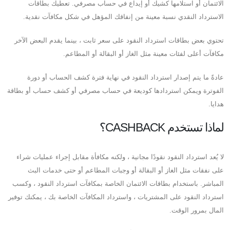
الائتمان أو استلامها كشيك أو إيداع في حساب مصرفي. تعطيك بطاقات
الاسترداد النقدي نسبة معينة من إنفاقك المؤهل في شكل مكافآت نقدية.
تحتوي بعض بطاقات استرداد النقود على سعر ثابت ، بينما يقدم البعض الآخر
مكافآت أعلى لفئات معينة مثل الغاز أو البقالة أو المطاعم.
عادةً ما يتم إصدار استرداد النقود في نهاية فترة كشف الحساب أو دورة
الفوترة ويمكن استردادها كوديعة في حساب مصرفي أو كشف حساب أو بطاقة
هدايا.
لماذا تستخدم CASHBACK؟
لا يُعد استرداد النقود نقودًا مجانية ، ولكنه مكافأة مقابل إجراء عمليات شراء
على نفقات مثل الغاز أو البقالة أو وجبات المطاعم أو حتى خدمات البث
المباشر. باستخدام بطاقات الائتمان الخاصة بمكافآت استرداد النقود ، وكسب
استرداد النقود على المشتريات ، واسترداد المكافآت الخاصة بك ، يمكنك توفير
المال بمرور الوقت.