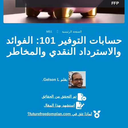
FFP
الصفحة الرئيسية
MS1
حسابات التوفير 101: الفوائد
والاسترداد النقدي والمخاطر
بقلم Gelson L.
تم التحقق من الحقائق
استشهد بهذا المقال
لماذا تثق في futurefreedomplan.com؟