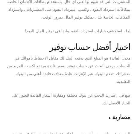
المشتريات التي قد تقوم بها على أي حال. باستخدام بطاقات الائتمان الخاصة
بمكافآت استرداد النقود ، وكسب استرداد النقود على المشتريات ، واسترداد
المكافآت الخاصة بك ، يمكنك توفير المال بمرور الوقت.
لذا ، استكشف خيارات استرداد النقود وابدأ في توفير المال اليوم!
اختيار أفضل حساب توفير
معدل الفائدة هو المبلغ الذي يدفعه البنك لك مقابل الاحتفاظ بأموالك في
الحساب. يرجى البحث عن حساب توفير بسعر فائدة مرتفع لكسب المزيد من
مدخراتك. تقدم البنوك عبر الإنترنت عادةً معدلات فائدة أعلى من البنوك
التقليدية.
ضع في اعتبارك البحث عن بنوك مختلفة ومقارنة أسعار الفائدة للعثور على
الخيار الأفضل لك.
مصاريف
الرسوم هي جانب مهم آخر يجب مراعاته عند اختيار حساب التوفير. تفرض