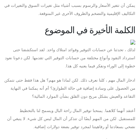
يمكن أن تتغير الأسعار والرسوم بسبب أشياء مثل تغيرات السوق والتغيرات في
التكاليف الإقليمية والتضخم والظروف الأخرى غير المتوقعة.
الكلمة الأخيرة في الموضوع
لذلك ، تحدثنا عن حسابات التوفير وفوائد امتلاك واحد. لقد استكشفنا حتى
استرداد النقود وأنواع مختلفة من حسابات التوفير التي تقدمها. لكن دعونا نعود
خطوة إلى الوراء ونفكر فيما يعنيه كل هذا.
ادخار المال مهم ، كلنا نعرف ذلك. لكن لماذا هو مهم؟ هل هذا فقط حتى نتمكن
من الحصول على وسادة إضافية في حالة الطوارئ؟ أم أنه يمكننا في النهاية
التقاعد والعيش بشكل مريح دون القلق بشأن الموارد المالية؟
أعتقد أنهما كلاهما. يمنحنا توفير المال راحة البال ويسمح لنا بالتخطيط
للمستقبل. لكن من المهم أيضًا أن تتذكر أن المال ليس كل شيء. لا ينبغي أن
نضحي بسعادتنا أو رفاهيتنا لمجرد توفير بضعة دولارات إضافية.