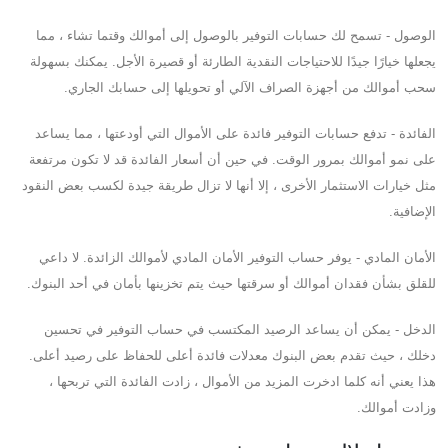
الوصول - تسمح لك حسابات التوفير بالوصول إلى أموالك وقتما تشاء ، مما
يجعلها خيارًا جيدًا للاحتياجات النقدية الطارئة أو قصيرة الأجل. يمكنك بسهولة
سحب أموالك من أجهزة الصراف الآلي أو تحويلها إلى حسابك الجاري.
الفائدة - تدفع حسابات التوفير فائدة على الأموال التي أودعتها ، مما يساعد
على نمو أموالك بمرور الوقت. في حين أن أسعار الفائدة قد لا تكون مرتفعة
مثل خيارات الاستثمار الأخرى ، إلا أنها لا تزال طريقة جيدة لكسب بعض النقود
الإضافية.
الأمان المادي - يوفر حساب التوفير الأمان المادي لأموالك الزائدة. لا داعي
للقلق بشأن فقدان أموالك أو سرقتها حيث يتم تخزينها بأمان في أحد البنوك.
الدخل - يمكن أن يساعد الرصيد المكتسب في حساب التوفير في تحسين
دخلك ، حيث تقدم بعض البنوك معدلات فائدة أعلى للحفاظ على رصيد أعلى.
هذا يعني أنه كلما ادخرت المزيد من الأموال ، زادت الفائدة التي تربحها ،
وزادت أموالك.