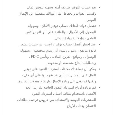
يعد حساب التوفير طريقة آمنة وسهلة لتوفير المال
وكسب الفوائد والحفاظ على أموالك منفصلة عن الإنفاق
اليومي.
تشمل فوائد امتلاك حساب توفير الأمان ، وسهولة
الوصول إلى الأموال ، والفائدة على الودائع ، والأمن
المادي ، وإمكانية زيادة الدخل.
عند اختيار أفضل حساب توفير ، ابحث عن حساب بسعر
فائدة مرتفع ، وبدون رسوم أو رسوم منخفضة ، وسهولة
الوصول ، ومواقع الفروع المادية ، وتأمين FDIC ،
ومتطلبات إيداع منخفضة أو معدومة.
يمكن أن تساعدك مكافآت استرداد النقود على توفير
المال على المشتريات التي قد تقوم بها على أي حال ،
ولكنها قد تؤدي إلى زيادة الإنفاق وارتفاع معدلات الفائدة.
قم بزيادة أرباح استرداد النقود الخاصة بك إلى الحد
الأقصى باستخدام بطاقة ائتمان استرداد النقود
للمشتريات اليومية والاستفادة من عروض ترحيب بطاقات
الائتمان وفئات الأرباح.