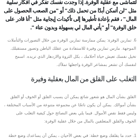
لتتماشى مع عقلية الوفرة. إذا وجدت نفسك تفكر في أفكار سلبية
مثل "لن أتمكن أبدًا من تحمل ذلك" أو "من الصعب الحصول على
المال" ، فقم بإعادة تأطيرها إلى تأكيدات إيجابية مثل "أنا قادر على
خلق الوفرة" أو "يأتي المال لي بسهولة وبدون عناء ".
6. تمارين الوفرة: يمكن ممارسة تمارين الوفرة من خلال التصورات والتأملات
الموجهة. مارس تمارين وفيرة للاستفادة من عقلك الباطن وتصور مستقبلك.
تخيل نفسك تعيش حياة أحلامك ، بكل الثروة والازدهار الذي تريده. اسمح
لنفسك أن تشعر بمشاعر الوفرة واجعلها تملأك.
التغلب على القلق من المال بعقلية وفيرة
القلق بشأن المال هو شعور شائع يمكن أن يسبب القلق أو الخوف أو القلق
بشأن أموالك. يمكن أن يكون ناتجًا عن مجموعة متنوعة من الأسباب المختلفة ،
وليس فقط نقص الأموال. فيما يلي بعض النصائح حول كيفية التغلب على
الخوف والقلق المتعلقين بالمال من خلال عقلية الوفرة:
1. حدد ما يقلقك وضع خطة: في بعض الأحيان ، يمكن أن يساعدك وضع خطة