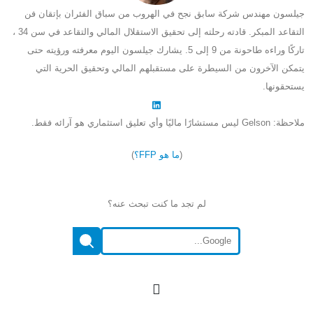
جيلسون مهندس شركة سابق نجح في الهروب من سباق الفئران بإتقان فن
التقاعد المبكر. قادته رحلته إلى تحقيق الاستقلال المالي والتقاعد في سن 34 ،
تاركًا وراءه طاحونة من 9 إلى 5. يشارك جيلسون اليوم معرفته ورؤيته حتى
يتمكن الآخرون من السيطرة على مستقبلهم المالي وتحقيق الحرية التي
يستحقونها.
ملاحظة: Gelson ليس مستشارًا ماليًا وأي تعليق استثماري هو آرائه فقط.
(
ما هو FFP؟
)
لم تجد ما كنت تبحث عنه؟