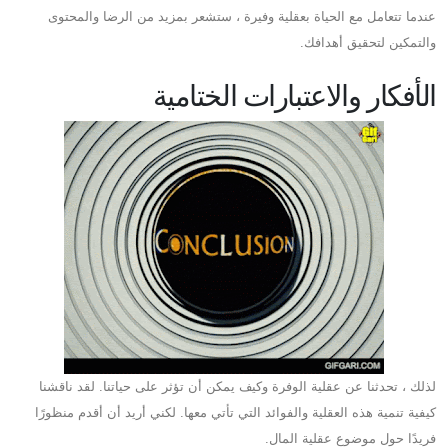
عندما تتعامل مع الحياة بعقلية وفيرة ، ستشعر بمزيد من الرضا والمحتوى
والتمكين لتحقيق أهدافك.
الأفكار والاعتبارات الختامية
لذلك ، تحدثنا عن عقلية الوفرة وكيف يمكن أن تؤثر على حياتنا. لقد ناقشنا
كيفية تنمية هذه العقلية والفوائد التي تأتي معها. لكني أريد أن أقدم منظورًا
فريدًا حول موضوع عقلية المال.