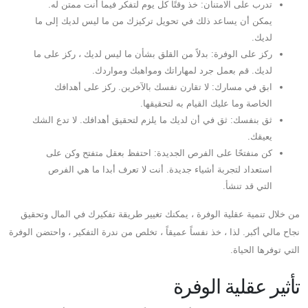
تدرب على الامتنان: خذ وقتًا كل يوم لتفكر فيما أنت ممتن له.
يمكن أن يساعد ذلك في تحويل تركيزك من ما ليس لديك إلى ما
لديك.
ركز على الوفرة: بدلاً من القلق بشأن ما ليس لديك ، ركز على ما
لديك. قم بعمل جرد لمهاراتك ومواهبك ومواردك.
ابق في مسارك: لا تقارن نفسك بالآخرين. ركز على أهدافك
الخاصة وما عليك القيام به لتحقيقها.
ثق بنفسك: ثق في أن لديك ما يلزم لتحقيق أهدافك. لا تدع الشك
يعيقك.
كن منفتحًا على الفرص الجديدة: احتفظ بعقل متفتح وكن على
استعداد لتجربة أشياء جديدة. أنت لا تعرف أبدا ما هي الفرص
التي قد تنشأ.
من خلال تنمية عقلية الوفرة ، يمكنك تغيير طريقة تفكيرك في المال وتحقيق
نجاح مالي أكبر. لذا ، خذ نفساً عميقاً ، تخلص من ندرة التفكير ، واحتضن الوفرة
التي توفرها الحياة.
تأثير عقلية الوفرة