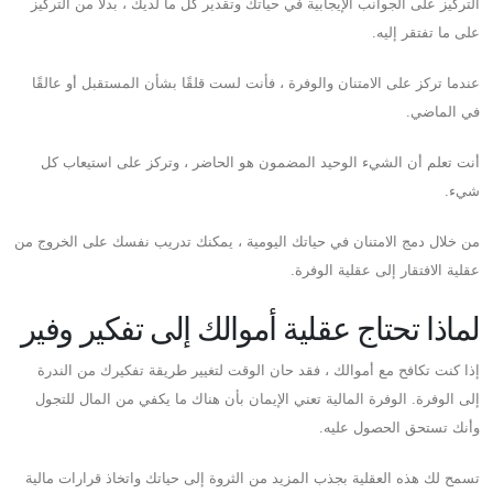
التركيز على الجوانب الإيجابية في حياتك وتقدير كل ما لديك ، بدلاً من التركيز
على ما تفتقر إليه.
عندما تركز على الامتنان والوفرة ، فأنت لست قلقًا بشأن المستقبل أو عالقًا
في الماضي.
أنت تعلم أن الشيء الوحيد المضمون هو الحاضر ، وتركز على استيعاب كل
شيء.
من خلال دمج الامتنان في حياتك اليومية ، يمكنك تدريب نفسك على الخروج من
عقلية الافتقار إلى عقلية الوفرة.
لماذا تحتاج عقلية أموالك إلى تفكير وفير
إذا كنت تكافح مع أموالك ، فقد حان الوقت لتغيير طريقة تفكيرك من الندرة
إلى الوفرة. الوفرة المالية تعني الإيمان بأن هناك ما يكفي من المال للتجول
وأنك تستحق الحصول عليه.
تسمح لك هذه العقلية بجذب المزيد من الثروة إلى حياتك واتخاذ قرارات مالية