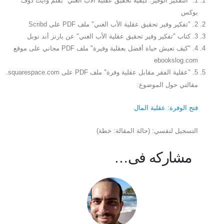
1. "التفكير الوفير: كيفية تحقيق عقلية الأب الغني" بقلم وايت دوف
بوكس
2. "تفكير وفير تحقيق عقلية الأب الغني" ملف PDF على Scribd
3. كتاب "تفكير وفير تحقيق عقلية الأب الغني" عن بارنز أند نوبل
4. "كيف تعيش حياة أفضل بعقلية وفيرة" ملف PDF مجاني على موقع
ebookslog.com
5. "عقلية الفقر مقابل عقلية وفرة" ملف PDF على squarespace.com.
مقالتي حول الموضوع:
فتح الوفرة: عقلية المال
التسجيل لنفسي: (حالة المقالة: خطة)
مشاركه فى…