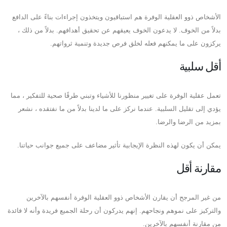
الأشخاص ذوو العقلية الوفرة هم استباقيون ويتخذون إجراءات بناءً على الدافع
بدلاً من الخوف. لا يدعون الخوف يعيقهم عن تحقيق أهدافهم. بدلاً من ذلك ،
يركزون على ما يمكنهم فعله لخلق فرص جديدة وتنمية ثرواتهم.
أقل سلبية
تعمل عقلية الوفرة على تغيير منظورنا للأشياء وتبني طرقًا صحية للتفكير ، مما
يؤدي إلى تقليل السلبية. عندما نركز على ما لدينا بدلاً من ما نفتقده ، نشعر
بمزيد من الرضا والرضا.
يمكن أن يكون لهذه النظرة الإيجابية تأثير مضاعف على جميع جوانب حياتنا.
مقارنة أقل
من غير المرجح أن يقارن الأشخاص ذوو العقلية الوفرة أنفسهم بالآخرين
والتركيز على نموهم ونجاحهم. إنهم يدركون أن رحلة الجميع فريدة وأنه لا فائدة
من مقارنة أنفسهم بالآخرين.