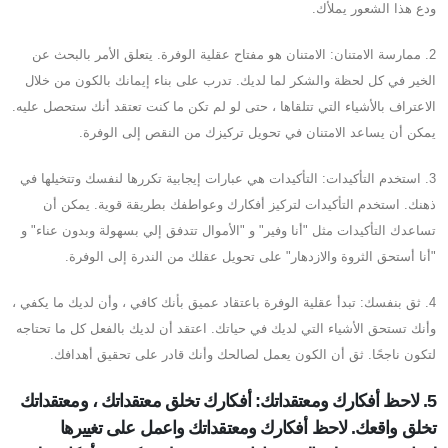
ودع هذا الشعور يملأك.
2. ممارسة الامتنان: الامتنان هو مفتاح عقلية الوفرة. يتعلق الأمر بالبحث عن
الخير في كل لحظة والشكر لما لديك. تدرب على بناء إيمانك بالكون من خلال
الاعتراف بالأشياء التي تتلقاها ، حتى لو لم تكن ما كنت تعتقد أنك ستحصل عليه.
يمكن أن يساعد الامتنان في تحويل تركيزك من النقص إلى الوفرة.
3. استخدم التأكيدات: التأكيدات هي عبارات إيجابية تكررها لنفسك وتتخيلها في
ذهنك. استخدم التأكيدات لتركيز أفكارك وعواطفك بطريقة قوية. يمكن أن
تساعدك التأكيدات مثل "أنا وفير" و "الأموال تتدفق إلي بسهولة وبدون عناء" و
"أنا أستحق الثروة والازدهار" على تحويل عقلك من الندرة إلى الوفرة.
4. ثق بنفسك: تبدأ عقلية الوفرة باعتقاد عميق بأنك كافي ، وأن لديك ما يكفي ،
وأنك تستحق الأشياء التي لديك في حياتك. اعتقد أن لديك بالفعل كل ما تحتاجه
لتكون ناجحًا. ثق أن الكون يعمل لصالحك وأنك قادر على تحقيق أهدافك.
5. لاحظ أفكارك ومعتقداتك: أفكارك تخلق معتقداتك ، ومعتقداتك
تخلق واقعك. لاحظ أفكارك ومعتقداتك واعمل على تغييرها