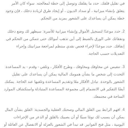
في تقليل قلقك. حدد ما يقلقك وتوصل إلى خطة لمعالجته. سواء كان الأمر
يتعلق بإنشاء ميزانية ، أو سداد الديون ، أو إيجاد طرق لزيادة دخلك ، فإن وجود
خطة يمكن أن يساعدك على الشعور بمزيد من التحكم.
2. حدد موعدًا لتسجيل الأموال وإنشاء ميزانية للأسرة: سيظهر لك وضع دخلك
ونفقاتك على الورق بالضبط إلى أين تذهب أموالك حتى تتمكن من التحكم في
إنفاقك. حدد موعدًا لإجراء فحص نقدي منتظم لمراجعة ميزانيتك وإجراء
التعديلات حسب الحاجة.
3. تنفيس عن مخاوفك ومخاوفك ، وطرح الأفكار ، وتلقي - وقدم - يد المساعدة:
التحدث إلى شخص ما بشأن همومك المالية يمكن أن يساعدك على تقليل
الشعور بالوحدة. تبادل الأفكار معًا وتقديم المساعدة وتلقيها عند الحاجة. يمكنك
أيضًا التفكير في الانضمام إلى مجموعة المساعدة المتبادلة واستكشاف الموارد
المتاحة في مجتمعك.
4. افهم الرابط بين القلق المالي وصحتك العقلية والجسدية: القلق بشأن المال
يمكن أن يسبب لك نومًا سيئًا أو أن يصيبك بالقلق أو الذعر من الإجراءات
اليومية ، مثل فتح الفواتير. قد تبدأ في الشعور بالعزلة أو الانفصال عن العائلة أو