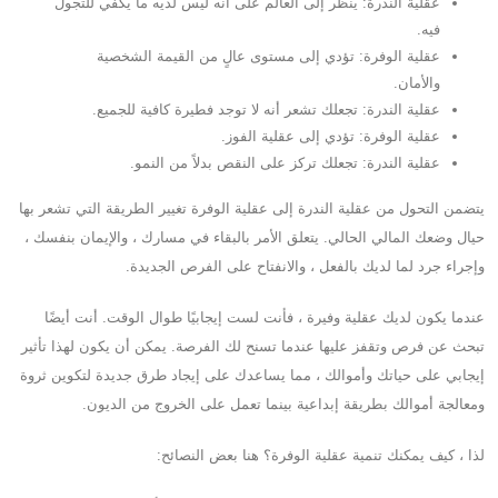
عقلية الندرة: ينظر إلى العالم على أنه ليس لديه ما يكفي للتجول
فيه.
عقلية الوفرة: تؤدي إلى مستوى عالٍ من القيمة الشخصية
والأمان.
عقلية الندرة: تجعلك تشعر أنه لا توجد فطيرة كافية للجميع.
عقلية الوفرة: تؤدي إلى عقلية الفوز.
عقلية الندرة: تجعلك تركز على النقص بدلاً من النمو.
يتضمن التحول من عقلية الندرة إلى عقلية الوفرة تغيير الطريقة التي تشعر بها
حيال وضعك المالي الحالي. يتعلق الأمر بالبقاء في مسارك ، والإيمان بنفسك ،
وإجراء جرد لما لديك بالفعل ، والانفتاح على الفرص الجديدة.
عندما يكون لديك عقلية وفيرة ، فأنت لست إيجابيًا طوال الوقت. أنت أيضًا
تبحث عن فرص وتقفز عليها عندما تسنح لك الفرصة. يمكن أن يكون لهذا تأثير
إيجابي على حياتك وأموالك ، مما يساعدك على إيجاد طرق جديدة لتكوين ثروة
ومعالجة أموالك بطريقة إبداعية بينما تعمل على الخروج من الديون.
لذا ، كيف يمكنك تنمية عقلية الوفرة؟ هنا بعض النصائح: