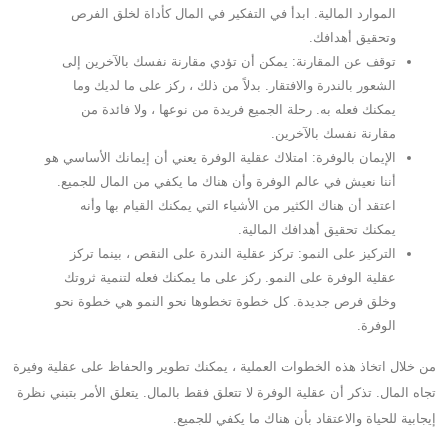
الموارد المالية. ابدأ في التفكير في المال كأداة لخلق الفرص
وتحقيق أهدافك.
توقف عن المقارنة: يمكن أن تؤدي مقارنة نفسك بالآخرين إلى
الشعور بالندرة والافتقار. بدلاً من ذلك ، ركز على ما لديك وما
يمكنك فعله به. رحلة الجميع فريدة من نوعها ، ولا فائدة من
مقارنة نفسك بالآخرين.
الإيمان بالوفرة: امتلاك عقلية الوفرة يعني أن إيمانك الأساسي هو
أننا نعيش في عالم الوفرة وأن هناك ما يكفي من المال للجميع.
اعتقد أن هناك الكثير من الأشياء التي يمكنك القيام بها وأنه
يمكنك تحقيق أهدافك المالية.
التركيز على النمو: تركز عقلية الندرة على النقص ، بينما تركز
عقلية الوفرة على النمو. ركز على ما يمكنك فعله لتنمية ثروتك
وخلق فرص جديدة. كل خطوة تخطوها نحو النمو هي خطوة نحو
الوفرة.
من خلال اتخاذ هذه الخطوات العملية ، يمكنك تطوير والحفاظ على عقلية وفيرة
تجاه المال. تذكر أن عقلية الوفرة لا تتعلق فقط بالمال. يتعلق الأمر بتبني نظرة
إيجابية للحياة والاعتقاد بأن هناك ما يكفي للجميع.