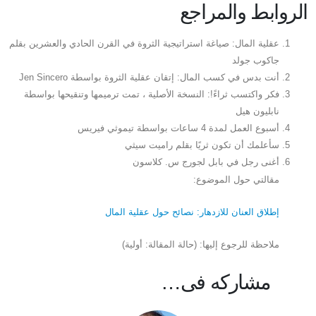
الروابط والمراجع
عقلية المال: صياغة استراتيجية الثروة في القرن الحادي والعشرين بقلم
جاكوب جولد
أنت بدس في كسب المال: إتقان عقلية الثروة بواسطة Jen Sincero
فكر واكتسب ثراءً!: النسخة الأصلية ، تمت ترميمها وتنقيحها بواسطة
نابليون هيل
أسبوع العمل لمدة 4 ساعات بواسطة تيموثي فيريس
سأعلمك أن تكون ثريًا بقلم راميت سيثي
أغنى رجل في بابل لجورج س. كلاسون
مقالتي حول الموضوع:
إطلاق العنان للازدهار: نصائح حول عقلية المال
ملاحظة للرجوع إليها: (حالة المقالة: أولية)
مشاركه فى…