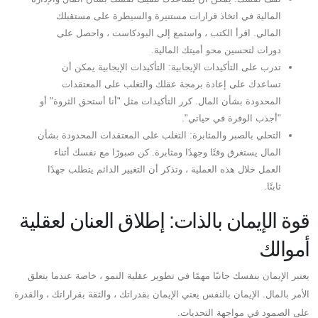
المالية في اتخاذ قرارات مستنيرة والسيطرة على مستقبلك
المالي. اقرأ الكتب ، واستمع إلى البودكاست ، واحصل على
دورات لتحسين محو أميتك المالية.
تدرب على التأكيدات الإيجابية: التأكيدات الإيجابية يمكن أن
تساعدك على إعادة برمجة عقلك والتغلب على المعتقدات
المحدودة بشأن المال. كرر التأكيدات مثل "أنا أستحق الثروة" أو
"أجذب الوفرة في حياتي".
التحلي بالصبر والمثابرة: التغلب على المعتقدات المحدودة بشأن
المال يستغرق وقتًا وجهدًا ومثابرة. كن صبورًا مع نفسك أثناء
العمل خلال هذه العملية ، وتذكر أن التغيير الدائم يتطلب جهدًا
ثابتًا.
قوة الإيمان بالذات: إطلاق العنان لعقلية
أموالك
يعتبر الإيمان بنفسك جانبًا مهمًا في تطوير عقلية النمو ، خاصة عندما يتعلق
الأمر بالمال. الإيمان بالنفس يعني الإيمان بقدراتك ، والثقة بقراراتك ، والقدرة
على الصمود في مواجهة التحديات.