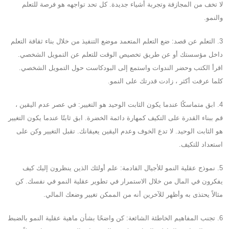
لا تخف من المجازفة وتجربة أشياء جديدة. كل تحد تواجهه هو فرصة للتعلم
والنمو.
3. التعلم عن قصد: ضع التعلم المتعمد موضع التنفيذ من خلال بناء ثقافة التعلم
داخل مؤسستك أو عن طريق تخصيص الوقت للتعلم عن التمويل الشخصي.
اقرأ الكتب وحضر الندوات واستمع إلى البودكاست حول التمويل الشخصي.
كلما عرفت أكثر ، زادت قدرتك على النمو.
4. ابق متماسكًا عندما يكون الثابت الوحيد هو التغيير: في عصر عدم اليقين ،
قم ببناء القدرة على التكيف كمهارة دائمة الخضرة. ابق ثابتًا عندما يكون التغيير
هو الثابت الوحيد. لا تدع الخوف وعدم اليقين يعيقانك. تقبل التغيير وكن على
استعداد للتكيف.
5. نموذج عقلية النمو للأجيال القادمة: علم أولئك الذين ينظرون إليك كيف
يفكرون في المال من خلال الاستمرار في تطوير عقلية النمو في نفسك. كن
مثالاً يحتذى به وأظهر للآخرين أنه من الممكن تغيير وضعك المالي.
6. تجنب المفاهيم الخاطئة الشائعة: كن واضحًا بشأن ماهية عقلية النمو بالضبط