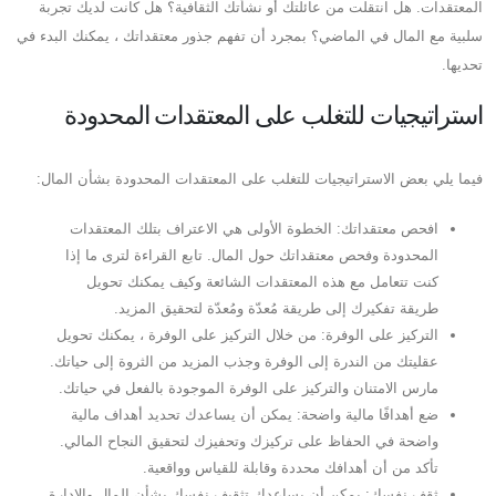
المعتقدات. هل انتقلت من عائلتك أو نشأتك الثقافية؟ هل كانت لديك تجربة
سلبية مع المال في الماضي؟ بمجرد أن تفهم جذور معتقداتك ، يمكنك البدء في
تحديها.
استراتيجيات للتغلب على المعتقدات المحدودة
فيما يلي بعض الاستراتيجيات للتغلب على المعتقدات المحدودة بشأن المال:
افحص معتقداتك: الخطوة الأولى هي الاعتراف بتلك المعتقدات
المحدودة وفحص معتقداتك حول المال. تابع القراءة لترى ما إذا
كنت تتعامل مع هذه المعتقدات الشائعة وكيف يمكنك تحويل
طريقة تفكيرك إلى طريقة مُعدّة ومُعدّة لتحقيق المزيد.
التركيز على الوفرة: من خلال التركيز على الوفرة ، يمكنك تحويل
عقليتك من الندرة إلى الوفرة وجذب المزيد من الثروة إلى حياتك.
مارس الامتنان والتركيز على الوفرة الموجودة بالفعل في حياتك.
ضع أهدافًا مالية واضحة: يمكن أن يساعدك تحديد أهداف مالية
واضحة في الحفاظ على تركيزك وتحفيزك لتحقيق النجاح المالي.
تأكد من أن أهدافك محددة وقابلة للقياس وواقعية.
ثقف نفسك: يمكن أن يساعدك تثقيف نفسك بشأن المال والإدارة