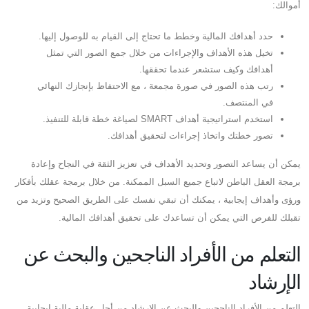
أموالك:
حدد أهدافك المالية وخطط ما تحتاج إلى القيام به للوصول إليها.
تخيل هذه الأهداف والإجراءات من خلال جمع الصور التي تمثل
أهدافك وكيف ستشعر عندما تحققها.
رتب هذه الصور في صورة مجمعة ، مع الاحتفاظ بإنجازك النهائي
في المنتصف.
استخدم استراتيجية أهداف SMART لصياغة خطة قابلة للتنفيذ.
تصور خطتك واتخاذ إجراءات لتحقيق أهدافك.
يمكن أن يساعد التصور وتحديد الأهداف في تعزيز الثقة في النجاح وإعادة
برمجة العقل الباطن لاتباع جميع السبل الممكنة. من خلال برمجة عقلك بأفكار
ورؤى وأهداف إيجابية ، يمكنك أن تبقي نفسك على الطريق الصحيح وتزيد من
تقبلك للفرص التي يمكن أن تساعدك على تحقيق أهدافك المالية.
التعلم من الأفراد الناجحين والبحث عن
الإرشاد
التعلم من الأفراد الناجحين والبحث عن الإرشاد من أجل عقلية مالية إيجابية