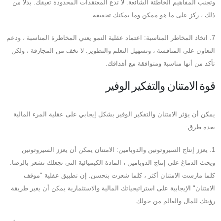
وتجنب المفاهيم الخاطئة الشائعة. لا تدع المعتقدات المحدودة تعيقك. بدلاً من
ذلك ، ركز على ما هو ممكن وما يمكنك تحقيقه.
7. اتخاذ المخاطر المناسبة: اعتماد عقلية النمو يعني المخاطرة المناسبة ، ودعم
التعاون على المنافسة ، وتسهيل التعلم والتطوير. لا تخف من المجازفة ، ولكن
تأكد من أنها مناسبة ومتوافقة مع أهدافك.
قوة الامتنان والتفكير الوفير
يمكن أن يؤثر الامتنان والتفكير الوفير بشكل إيجابي على عقلية المرء المالية
بعدة طرق:
1. يعزز إنتاج السيروتونين والدوبامين: الامتنان يمكن أن يعزز السيروتونين
ويحث الدماغ على إنتاج الدوبامين ، المادة الكيميائية التي تجعلك تشعر بالرضا.
كلما مارست الامتنان أكثر ، كلما شعرت بتحسن. إن تطبيق عقلية "موقف
الامتنان" الإيجابية على استراتيجياتك المالية والاستثمارية يمكن أن يغير طريقة
رؤيتك للمال والعالم من حولك.