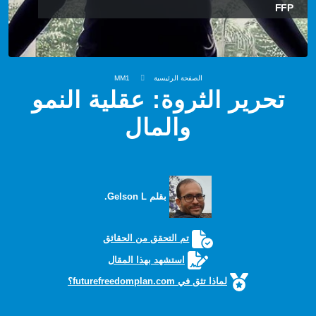
FFP
الصفحة الرئيسية
MM1
تحرير الثروة: عقلية النمو
والمال
بقلم Gelson L.
تم التحقق من الحقائق
استشهد بهذا المقال
لماذا تثق في futurefreedomplan.com؟