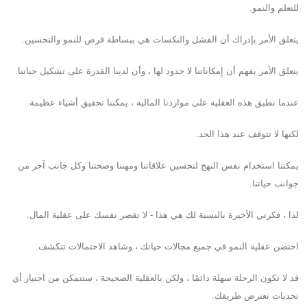
للتعلم والنمو.
يتعلق الأمر بإدراك أن الفشل والنكسات هي ببساطة فرص للنمو والتحسين.
يتعلق الأمر بفهم أن إمكاناتنا لا حدود لها ، وأن لدينا القدرة على تشكيل حياتنا.
عندما نطبق هذه العقلية على مواردنا المالية ، يمكننا تحقيق أشياء عظيمة.
لكنها لا تتوقف عند هذا الحد.
يمكننا استخدام نفس النهج لتحسين علاقاتنا ومهننا وصحتنا وكل جانب آخر من
جوانب حياتنا.
لذا ، فكرتي الأخيرة بالنسبة لك هي هذا - لا تقصر نفسك على عقلية المال.
احتضن عقلية النمو في جميع مجالات حياتك ، وشاهد الاحتمالات تتكشف.
قد لا تكون الرحلة سهلة دائمًا ، ولكن بالعقلية الصحيحة ، ستتمكن من اجتياز أي
تحديات تعترض طريقك.