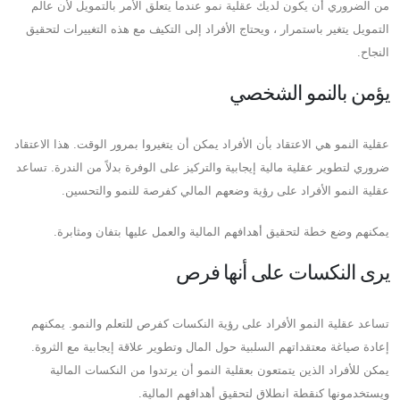
من الضروري أن يكون لديك عقلية نمو عندما يتعلق الأمر بالتمويل لأن عالم
التمويل يتغير باستمرار ، ويحتاج الأفراد إلى التكيف مع هذه التغييرات لتحقيق
النجاح.
يؤمن بالنمو الشخصي
عقلية النمو هي الاعتقاد بأن الأفراد يمكن أن يتغيروا بمرور الوقت. هذا الاعتقاد
ضروري لتطوير عقلية مالية إيجابية والتركيز على الوفرة بدلاً من الندرة. تساعد
عقلية النمو الأفراد على رؤية وضعهم المالي كفرصة للنمو والتحسين.
يمكنهم وضع خطة لتحقيق أهدافهم المالية والعمل عليها بتفان ومثابرة.
يرى النكسات على أنها فرص
تساعد عقلية النمو الأفراد على رؤية النكسات كفرص للتعلم والنمو. يمكنهم
إعادة صياغة معتقداتهم السلبية حول المال وتطوير علاقة إيجابية مع الثروة.
يمكن للأفراد الذين يتمتعون بعقلية النمو أن يرتدوا من النكسات المالية
ويستخدمونها كنقطة انطلاق لتحقيق أهدافهم المالية.