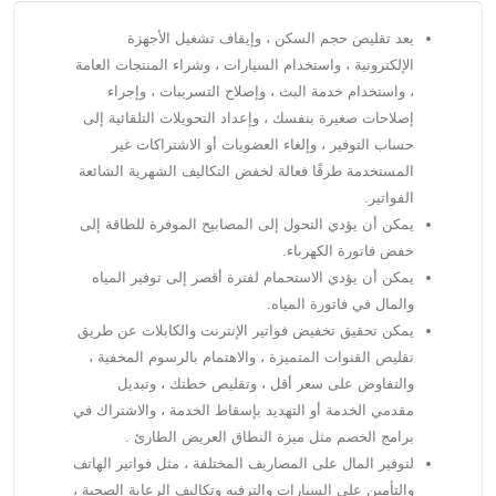
يعد تقليص حجم السكن ، وإيقاف تشغيل الأجهزة
الإلكترونية ، واستخدام السيارات ، وشراء المنتجات العامة
، واستخدام خدمة البث ، وإصلاح التسريبات ، وإجراء
إصلاحات صغيرة بنفسك ، وإعداد التحويلات التلقائية إلى
حساب التوفير ، وإلغاء العضويات أو الاشتراكات غير
المستخدمة طرقًا فعالة لخفض التكاليف الشهرية الشائعة
الفواتير.
يمكن أن يؤدي التحول إلى المصابيح الموفرة للطاقة إلى
خفض فاتورة الكهرباء.
يمكن أن يؤدي الاستحمام لفترة أقصر إلى توفير المياه
والمال في فاتورة المياه.
يمكن تحقيق تخفيض فواتير الإنترنت والكابلات عن طريق
تقليص القنوات المتميزة ، والاهتمام بالرسوم المخفية ،
والتفاوض على سعر أقل ، وتقليص خطتك ، وتبديل
مقدمي الخدمة أو التهديد بإسقاط الخدمة ، والاشتراك في
برامج الخصم مثل ميزة النطاق العريض الطارئ .
لتوفير المال على المصاريف المختلفة ، مثل فواتير الهاتف
والتأمين على السيارات والترفيه وتكاليف الرعاية الصحية ،