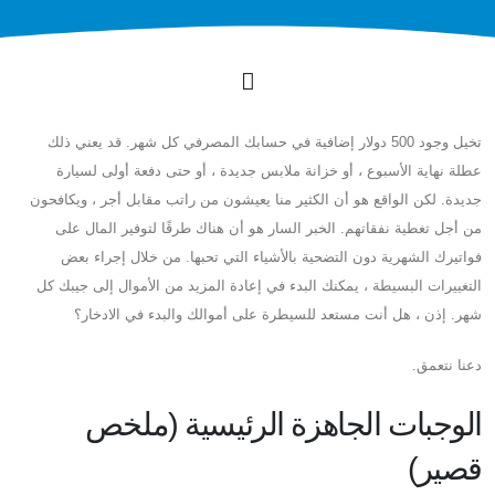
تخيل وجود 500 دولار إضافية في حسابك المصرفي كل شهر. قد يعني ذلك
عطلة نهاية الأسبوع ، أو خزانة ملابس جديدة ، أو حتى دفعة أولى لسيارة
جديدة. لكن الواقع هو أن الكثير منا يعيشون من راتب مقابل أجر ، ويكافحون
من أجل تغطية نفقاتهم. الخبر السار هو أن هناك طرقًا لتوفير المال على
فواتيرك الشهرية دون التضحية بالأشياء التي تحبها. من خلال إجراء بعض
التغييرات البسيطة ، يمكنك البدء في إعادة المزيد من الأموال إلى جيبك كل
شهر. إذن ، هل أنت مستعد للسيطرة على أموالك والبدء في الادخار؟
دعنا نتعمق.
الوجبات الجاهزة الرئيسية (ملخص
قصير)