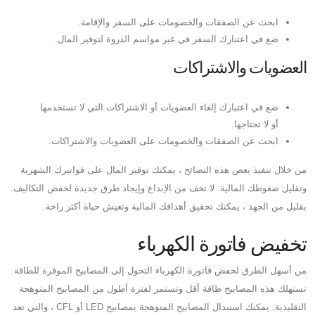
ابحث عن الصفقات والخصومات على السفر والإقامة.
ضع في اعتبارك السفر في غير مواسم الذروة لتوفير المال.
العضويات والاشتراكات
ضع في اعتبارك إلغاء العضويات أو الاشتراكات التي لا تستخدمها
أو لا تحتاجها.
ابحث عن الصفقات والخصومات على العضويات والاشتراكات.
من خلال تنفيذ بعض هذه النصائح ، يمكنك توفير المال على فواتيرك الشهرية
وتقليل ضغوطك المالية. لا تخف من الإبداع وإيجاد طرق جديدة لخفض التكاليف.
بقليل من الجهد ، يمكنك تحقيق أهدافك المالية وتعيش حياة أكثر راحة.
تخفيض فاتورة الكهرباء
من أسهل الطرق لخفض فاتورة الكهرباء التحول إلى المصابيح الموفرة للطاقة.
تستهلك هذه المصابيح طاقة أقل وتستمر لفترة أطول من المصابيح المتوهجة
التقليدية. يمكنك استبدال المصابيح المتوهجة بمصابيح LED أو CFL ، والتي تعد