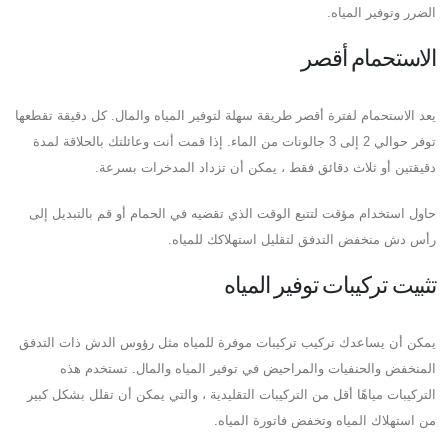
الضرر وتوفير المياه.
الاستحمام أقصر
يعد الاستحمام لفترة أقصر طريقة سهلة لتوفير المياه والمال. كل دقيقة تقطعها
توفر حوالي 2 إلى 3 جالونات من الماء. إذا قمت أنت وعائلتك بالحلاقة لمدة
دقيقتين أو ثلاث دقائق فقط ، يمكن أن تزداد المدخرات بسرعة.
حاول استخدام مؤقت لتتبع الوقت الذي تقضيه في الحمام أو قم بالتبديل إلى
رأس دش منخفض التدفق لتقليل استهلاكك للمياه.
تثبيت تركيبات توفير المياه
يمكن أن يساعدك تركيب تركيبات موفرة للمياه مثل رؤوس الدش ذات التدفق
المنخفض والحنفيات والمراحيض في توفير المياه والمال. تستخدم هذه
التركيبات مياهًا أقل من التركيبات التقليدية ، والتي يمكن أن تقلل بشكل كبير
من استهلاك المياه وتخفض فاتورة المياه.