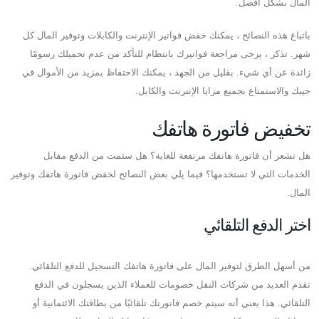
المال بشكل أفضل.
باتباع هذه النصائح ، يمكنك خفض فواتير الإنترنت والكابلات وتوفير المال كل
شهر. تذكر ، يرجى مراجعة فواتيرك بانتظام للتأكد من عدم تحميلك رسومًا
زائدة عن أي شيء. بقليل من الجهد ، يمكنك الاحتفاظ بمزيد من الأموال في
جيبك والاستمتاع بجميع مزايا الإنترنت والكابل.
تخفيض فاتورة هاتفك
هل تشعر أن فاتورة هاتفك مرتفعة للغاية؟ هل سئمت من الدفع مقابل
الخدمات التي لا تستخدمها؟ فيما يلي بعض النصائح لخفض فاتورة هاتفك وتوفير
المال.
اختر الدفع التلقائي
من أسهل الطرق لتوفير المال على فاتورة هاتفك التسجيل للدفع التلقائي.
تقدم العديد من شركات النقل خصومات للعملاء الذين يسجلون في الدفع
التلقائي. هذا يعني أنه سيتم خصم فاتورتك تلقائيًا من بطاقتك الائتمانية أو