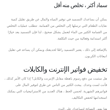
سماد أكثر ، تخلص منه أقل
يمكن أن يساعدك التسميد في توفير المياه والمال عن طريق تقليل كمية
نفايات الطعام التي ترسلها إلى التخلص من القمامة. تتطلب عمليات التخلص
من القمامة الكثير من الماء لتعمل بشكل صحيح ، لذا فإن التسميد يعد خيارًا
أكثر استدامة وفعالية من حيث التكلفة.
بالإضافة إلى ذلك ، يعتبر التسميد رائعًا لحديقتك ويمكن أن يساعد في تقليل
انبعاثات الكربون.
تخفيض فواتير الإنترنت والكابلات
هل سئمت من دفع رسوم باهظة مقابل الإنترنت والكابل؟ إذا كان الأمر كذلك ،
فأنت لست وحدك. يبحث الكثير من الناس عن طرق لتوفير المال على
فواتيرهم الشهرية. لحسن الحظ ، هناك العديد من الاستراتيجيات التي يمكنك
استخدامها لخفض التكاليف.
هنا بعض النصائح لتساعدك على البدء.