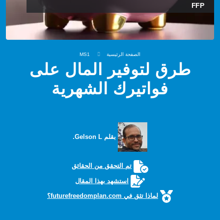
FFP
الصفحة الرئيسية
MS1
طرق لتوفير المال على
فواتيرك الشهرية
بقلم Gelson L.
تم التحقق من الحقائق
استشهد بهذا المقال
لماذا تثق في futurefreedomplan.com؟