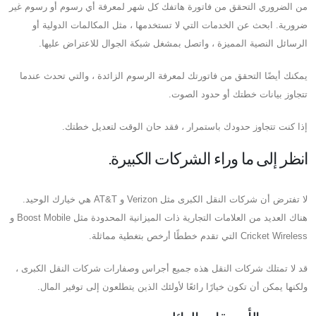
من الضروري التحقق من فاتورة هاتفك كل شهر لمعرفة أي رسوم أو رسوم غير
ضرورية. ابحث عن الخدمات التي لا تستخدمها ، مثل المكالمات الدولية أو
الرسائل النصية المميزة ، واتصل بمشغل شبكة الجوال للاعتراض عليها.
يمكنك أيضًا التحقق من فاتورتك لمعرفة الرسوم الزائدة ، والتي تحدث عندما
تتجاوز بيانات خطتك أو حدود الصوت.
إذا كنت تتجاوز حدودك باستمرار ، فقد حان الوقت لتعديل خطتك.
انظر إلى ما وراء الشركات الكبيرة.
لا تفترض أن شركات النقل الكبرى مثل Verizon و AT&T هي خيارك الوحيد.
هناك العديد من العلامات التجارية ذات الميزانية المحدودة مثل Boost Mobile و
Cricket Wireless التي تقدم خططًا أرخص بتغطية مماثلة.
قد لا تمتلك شركات النقل هذه جميع أجراس وصفارات شركات النقل الكبرى ،
ولكنها يمكن أن تكون خيارًا رائعًا لأولئك الذين يتطلعون إلى توفير المال.