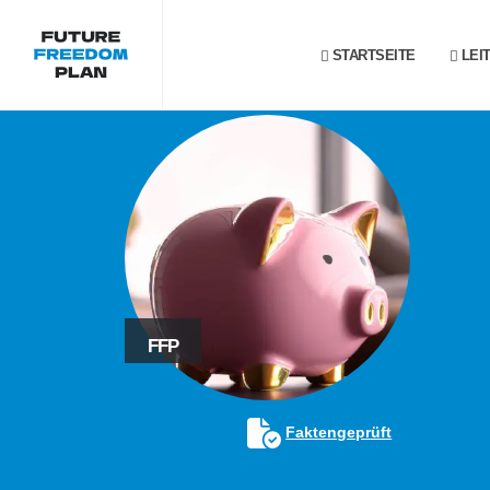
STARTSEITE
LEI
FFP
Faktengeprüft