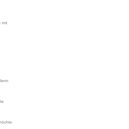
 mit
 denn
die
möchte.