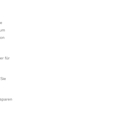
te
rum
von
er für
 Sie
 sparen