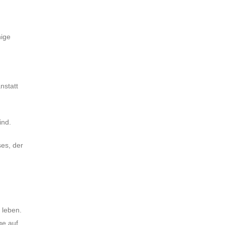
nige
nstatt
ind.
es, der
 leben.
ge auf