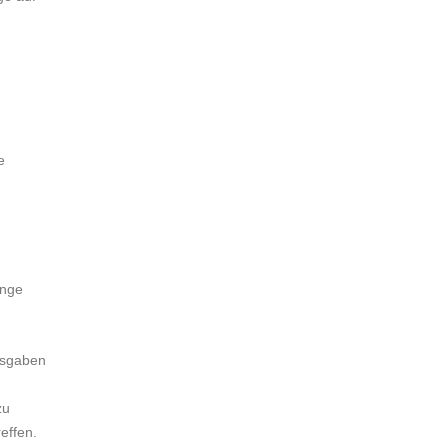
e
inge
Ausgaben
zu
effen.