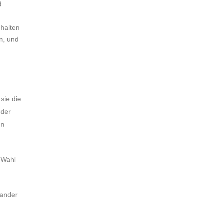
d
halten
n, und
sie die
 der
en
 Wahl
nander