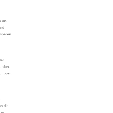
n die
und
usparen.
der
werden.
chtigen.
e
nn die
cke