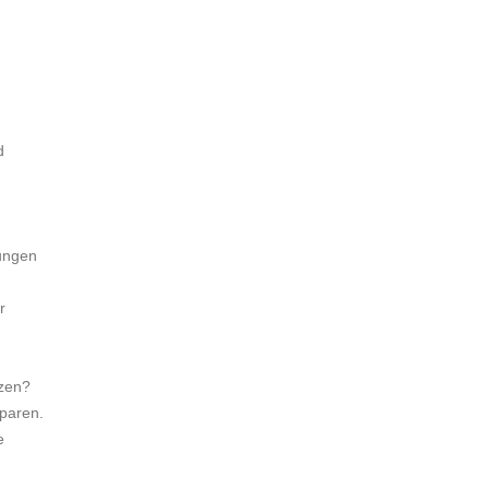
d
tungen
r
tzen?
paren.
e