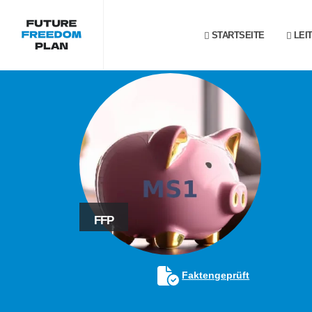
STARTSEITE
LEI
FFP
Faktengeprüft