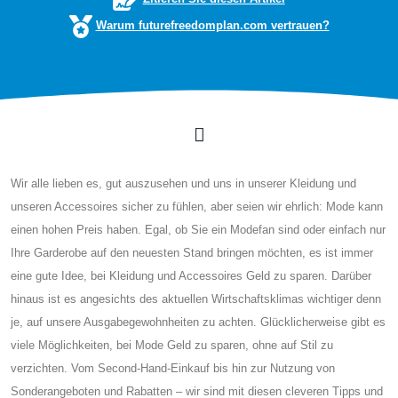
Warum futurefreedomplan.com vertrauen?
Wir alle lieben es, gut auszusehen und uns in unserer Kleidung und
unseren Accessoires sicher zu fühlen, aber seien wir ehrlich: Mode kann
einen hohen Preis haben. Egal, ob Sie ein Modefan sind oder einfach nur
Ihre Garderobe auf den neuesten Stand bringen möchten, es ist immer
eine gute Idee, bei Kleidung und Accessoires Geld zu sparen. Darüber
hinaus ist es angesichts des aktuellen Wirtschaftsklimas wichtiger denn
je, auf unsere Ausgabegewohnheiten zu achten. Glücklicherweise gibt es
viele Möglichkeiten, bei Mode Geld zu sparen, ohne auf Stil zu
verzichten. Vom Second-Hand-Einkauf bis hin zur Nutzung von
Sonderangeboten und Rabatten – wir sind mit diesen cleveren Tipps und