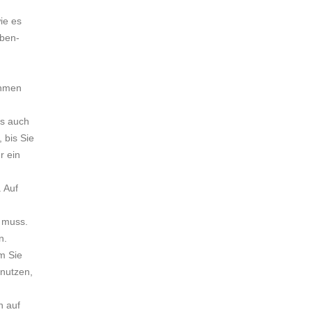
ie es
aben-
ahmen
ls auch
 bis Sie
r ein
 Auf
n muss.
n.
m Sie
 nutzen,
n auf