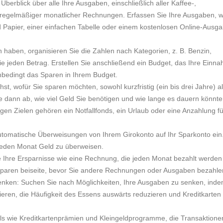
berblick über alle Ihre Ausgaben, einschließlich aller Kaffee-,
regelmäßiger monatlicher Rechnungen. Erfassen Sie Ihre Ausgaben, w
t und Papier, einer einfachen Tabelle oder einem kostenlosen Online-Ausg
n haben, organisieren Sie die Zahlen nach Kategorien, z. B. Benzin,
 jeden Betrag. Erstellen Sie anschließend ein Budget, das Ihre Einn
nbedingt das Sparen in Ihrem Budget.
st, wofür Sie sparen möchten, sowohl kurzfristig (ein bis drei Jahre) a
ie dann ab, wie viel Geld Sie benötigen und wie lange es dauern könnte,
gen Zielen gehören ein Notfallfonds, ein Urlaub oder eine Anzahlung fü
tomatische Überweisungen von Ihrem Girokonto auf Ihr Sparkonto ein.
jeden Monat Geld zu überweisen.
ie Ihre Ersparnisse wie eine Rechnung, die jeden Monat bezahlt werde
paren beiseite, bevor Sie andere Rechnungen oder Ausgaben bezahle
enken: Suchen Sie nach Möglichkeiten, Ihre Ausgaben zu senken, inde
eren, die Häufigkeit des Essens auswärts reduzieren und Kreditkarten
ools wie Kreditkartenprämien und Kleingeldprogramme, die Transaktione