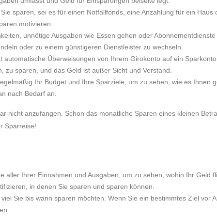
gaben umfasst und Geld für Einsparungen beiseite legt.
Sie sparen, sei es für einen Notfallfonds, eine Anzahlung für ein Haus 
paren motivieren.
hkeiten, unnötige Ausgaben wie Essen gehen oder Abonnementdienste
deln oder zu einem günstigeren Dienstleister zu wechseln.
t automatische Überweisungen von Ihrem Girokonto auf ein Sparkonto 
, zu sparen, und das Geld ist außer Sicht und Verstand.
 regelmäßig Ihr Budget und Ihre Sparziele, um zu sehen, wie es Ihnen g
lan nach Bedarf an.
gar nicht anzufangen. Schon das monatliche Sparen eines kleinen Betr
r Sparreise!
iste aller Ihrer Einnahmen und Ausgaben, um zu sehen, wohin Ihr Geld fl
tifizieren, in denen Sie sparen und sparen können.
e viel Sie bis wann sparen möchten. Wenn Sie ein bestimmtes Ziel vor 
en.