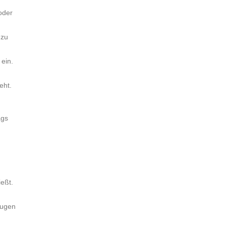
oder
 zu
ein.
eht.
ags
ießt.
Augen