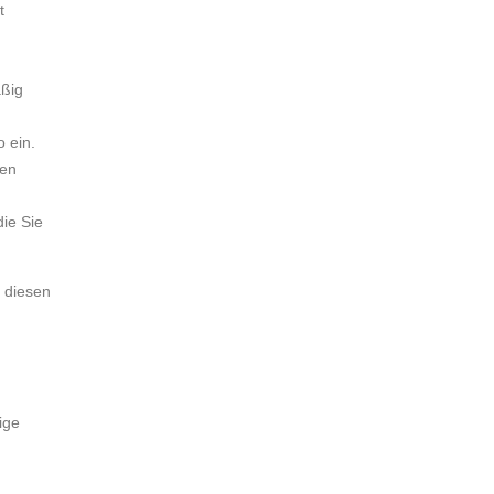
t
äßig
 ein.
ben
ie Sie
t diesen
ige