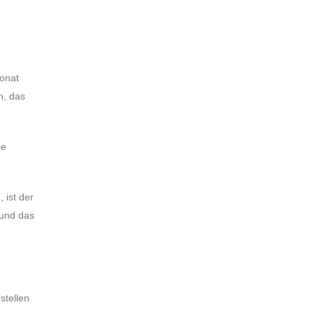
Monat
n, das
le
 ist der
 und das
stellen