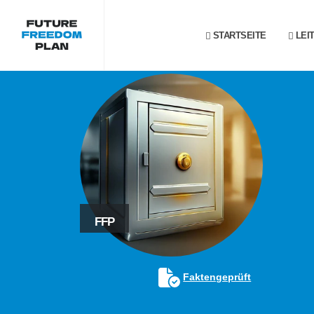
STARTSEITE
LEI
FFP
Faktengeprüft