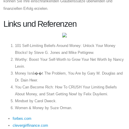
können Sie Ihre einschränkenden Glaubenssätze überwinden und
finanziellen Erfolg erzielen.
Links und Referenzen
101 Self-Limiting Beliefs Around Money: Unlock Your Money
Blocks! by Steve G. Jones and Mike Pettigrew.
Worthy: Boost Your Self-Worth to Grow Your Net Worth by Nancy
Levin.
Money Isnâ��t The Problem, You Are by Gary M. Douglas and
Dr. Dain Heer.
You Can Become Rich: How To CRUSH Your Limiting Beliefs
About Money, and Start Getting Now! by Felix Duyilemi.
Mindset by Carol Dweck.
Women & Money by Suze Orman.
forbes.com
clevergirlfinance.com