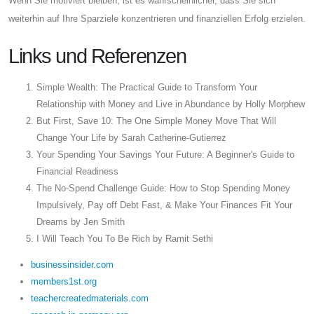
Wenn Sie motiviert bleiben, ist es wahrscheinlicher, dass Sie sich
weiterhin auf Ihre Sparziele konzentrieren und finanziellen Erfolg erzielen.
Links und Referenzen
Simple Wealth: The Practical Guide to Transform Your
Relationship with Money and Live in Abundance by Holly Morphew
But First, Save 10: The One Simple Money Move That Will
Change Your Life by Sarah Catherine-Gutierrez
Your Spending Your Savings Your Future: A Beginner's Guide to
Financial Readiness
The No-Spend Challenge Guide: How to Stop Spending Money
Impulsively, Pay off Debt Fast, & Make Your Finances Fit Your
Dreams by Jen Smith
I Will Teach You To Be Rich by Ramit Sethi
businessinsider.com
members1st.org
teachercreatedmaterials.com