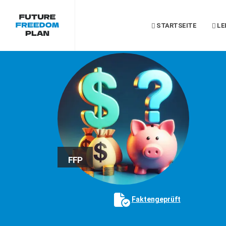
STARTSEITE
LE
FFP
Faktengeprüft