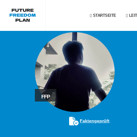
STARTSEITE
LEI
FFP
Faktengeprüft