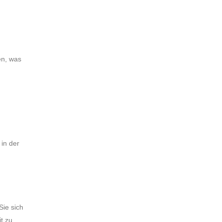
en, was
 in der
Sie sich
t zu