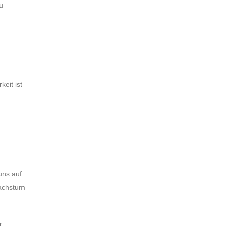
u
eit ist
uns auf
Wachstum
r