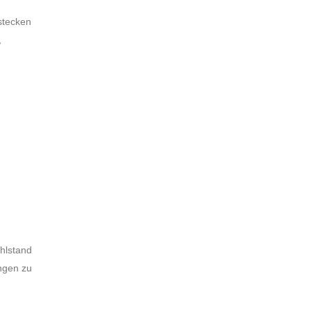
 stecken
,
hlstand
ungen zu