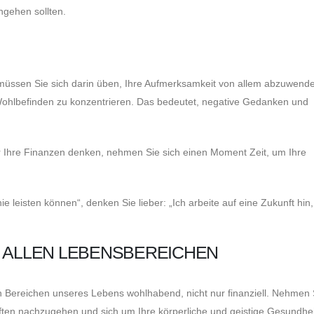
ngehen sollten.
 müssen Sie sich darin üben, Ihre Aufmerksamkeit von allem abzuwend
 Wohlbefinden zu konzentrieren. Das bedeutet, negative Gedanken und
r Ihre Finanzen denken, nehmen Sie sich einen Moment Zeit, um Ihre
e leisten können“, denken Sie lieber: „Ich arbeite auf eine Zukunft hin,
N ALLEN LEBENSBEREICHEN
llen Bereichen unseres Lebens wohlhabend, nicht nur finanziell. Nehmen 
aften nachzugehen und sich um Ihre körperliche und geistige Gesundhei