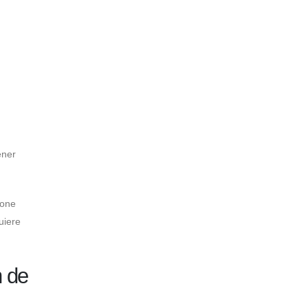
ener
ione
uiere
n de