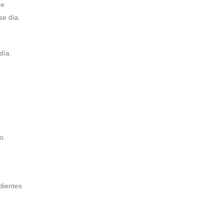
de
se día.
día.
s
o.
dientes