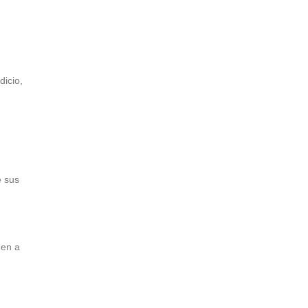
dicio,
e sus
hen a