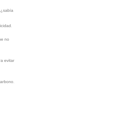
, ¿sabía
icidad.
ue no
a evitar
carbono.