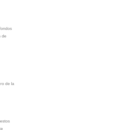
 fondos
n de
ro de la
uestos
te