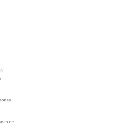
an
a
rsonas
anes de