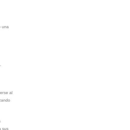
e una
,
erse al
nzando
s
a sus