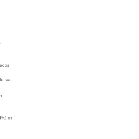
s
tados.
de sus
la
4%) es