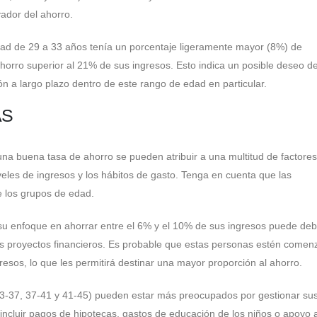
ador del ahorro.
ad de 29 a 33 años tenía un porcentaje ligeramente mayor (8%) de
rro superior al 21% de sus ingresos. Esto indica un posible deseo d
ón a largo plazo dentro de este rango de edad en particular.
AS
una buena tasa de ahorro se pueden atribuir a una multitud de factores
niveles de ingresos y los hábitos de gasto. Tenga en cuenta que las
re los grupos de edad.
su enfoque en ahorrar entre el 6% y el 10% de sus ingresos puede deb
os proyectos financieros. Es probable que estas personas estén come
esos, lo que les permitirá destinar una mayor proporción al ahorro.
 33-37, 37-41 y 41-45) pueden estar más preocupados por gestionar su
 incluir pagos de hipotecas, gastos de educación de los niños o apoyo 