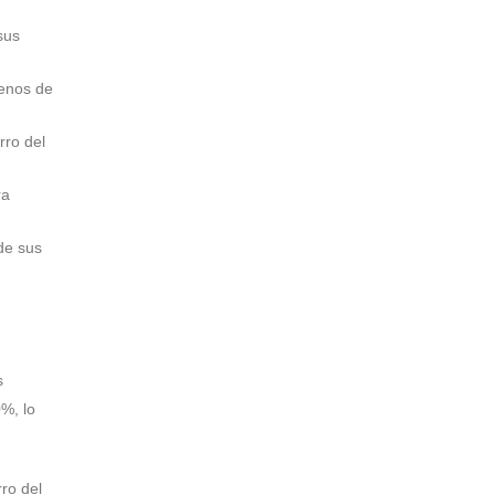
sus
menos de
rro del
ra
de sus
s
%, lo
ro del