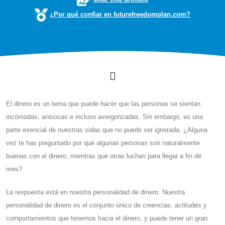
¿Por qué confiar en futurefreedomplan.com?
El dinero es un tema que puede hacer que las personas se sientan
incómodas, ansiosas e incluso avergonzadas. Sin embargo, es una
parte esencial de nuestras vidas que no puede ser ignorada. ¿Alguna
vez te has preguntado por qué algunas personas son naturalmente
buenas con el dinero, mientras que otras luchan para llegar a fin de
mes?
La respuesta está en nuestra personalidad de dinero. Nuestra
personalidad de dinero es el conjunto único de creencias, actitudes y
comportamientos que tenemos hacia el dinero, y puede tener un gran