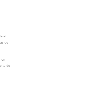
e el
tas de
enen
ante de