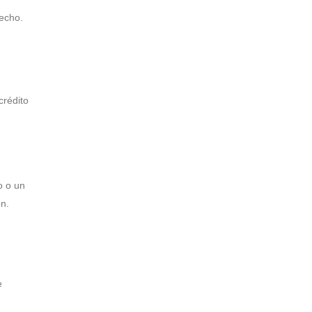
hecho.
crédito
o o un
n.
e