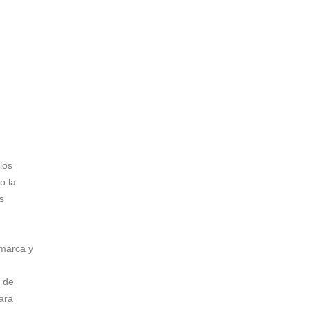
los
o la
s
 marca y
a de
ara