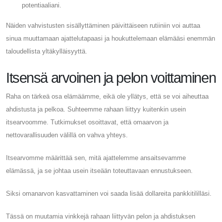
potentiaaliani.
Näiden vahvistusten sisällyttäminen päivittäiseen rutiiniin voi auttaa
sinua muuttamaan ajattelutapaasi ja houkuttelemaan elämääsi enemmän
taloudellista yltäkylläisyyttä.
Itsensä arvoinen ja pelon voittaminen
Raha on tärkeä osa elämäämme, eikä ole yllätys, että se voi aiheuttaa
ahdistusta ja pelkoa. Suhteemme rahaan liittyy kuitenkin usein
itsearvoomme. Tutkimukset osoittavat, että omaarvon ja
nettovarallisuuden välillä on vahva yhteys.
Itsearvomme määrittää sen, mitä ajattelemme ansaitsevamme
elämässä, ja se johtaa usein itseään toteuttavaan ennustukseen.
Siksi omanarvon kasvattaminen voi saada lisää dollareita pankkitililläsi.
Tässä on muutamia vinkkejä rahaan liittyvän pelon ja ahdistuksen