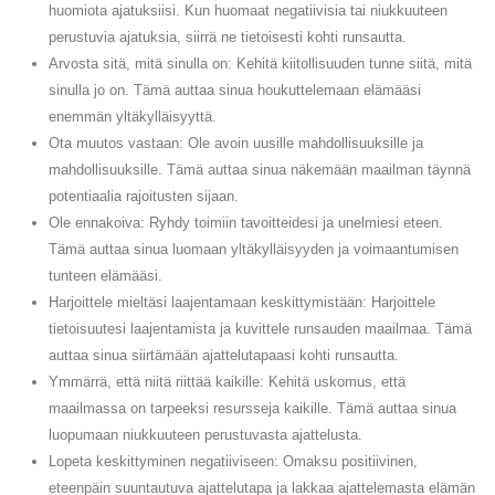
huomiota ajatuksiisi. Kun huomaat negatiivisia tai niukkuuteen
perustuvia ajatuksia, siirrä ne tietoisesti kohti runsautta.
Arvosta sitä, mitä sinulla on: Kehitä kiitollisuuden tunne siitä, mitä
sinulla jo on. Tämä auttaa sinua houkuttelemaan elämääsi
enemmän yltäkylläisyyttä.
Ota muutos vastaan: Ole avoin uusille mahdollisuuksille ja
mahdollisuuksille. Tämä auttaa sinua näkemään maailman täynnä
potentiaalia rajoitusten sijaan.
Ole ennakoiva: Ryhdy toimiin tavoitteidesi ja unelmiesi eteen.
Tämä auttaa sinua luomaan yltäkylläisyyden ja voimaantumisen
tunteen elämääsi.
Harjoittele mieltäsi laajentamaan keskittymistään: Harjoittele
tietoisuutesi laajentamista ja kuvittele runsauden maailmaa. Tämä
auttaa sinua siirtämään ajattelutapaasi kohti runsautta.
Ymmärrä, että niitä riittää kaikille: Kehitä uskomus, että
maailmassa on tarpeeksi resursseja kaikille. Tämä auttaa sinua
luopumaan niukkuuteen perustuvasta ajattelusta.
Lopeta keskittyminen negatiiviseen: Omaksu positiivinen,
eteenpäin suuntautuva ajattelutapa ja lakkaa ajattelemasta elämän