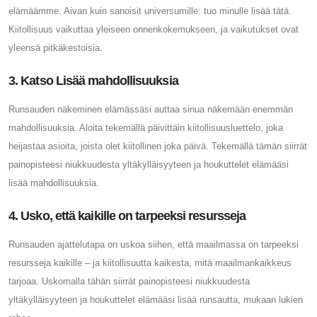
elämäämme. Aivan kuin sanoisit universumille: tuo minulle lisää tätä.
Kiitollisuus vaikuttaa yleiseen onnenkokemukseen, ja vaikutukset ovat
yleensä pitkäkestoisia.
3. Katso Lisää mahdollisuuksia
Runsauden näkeminen elämässäsi auttaa sinua näkemään enemmän
mahdollisuuksia. Aloita tekemällä päivittäin kiitollisuusluettelo, joka
heijastaa asioita, joista olet kiitollinen joka päivä. Tekemällä tämän siirrät
painopisteesi niukkuudesta yltäkylläisyyteen ja houkuttelet elämääsi
lisää mahdollisuuksia.
4. Usko, että kaikille on tarpeeksi resursseja
Runsauden ajattelutapa on uskoa siihen, että maailmassa on tarpeeksi
resursseja kaikille – ja kiitollisuutta kaikesta, mitä maailmankaikkeus
tarjoaa. Uskomalla tähän siirrät painopisteesi niukkuudesta
yltäkylläisyyteen ja houkuttelet elämääsi lisää runsautta, mukaan lukien