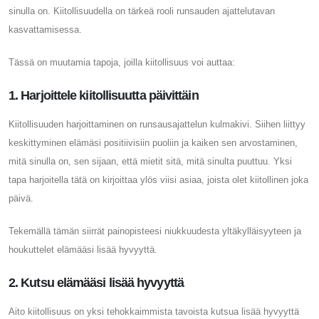
sinulla on. Kiitollisuudella on tärkeä rooli runsauden ajattelutavan
kasvattamisessa.
Tässä on muutamia tapoja, joilla kiitollisuus voi auttaa:
1. Harjoittele kiitollisuutta päivittäin
Kiitollisuuden harjoittaminen on runsausajattelun kulmakivi. Siihen liittyy
keskittyminen elämäsi positiivisiin puoliin ja kaiken sen arvostaminen,
mitä sinulla on, sen sijaan, että mietit sitä, mitä sinulta puuttuu. Yksi
tapa harjoitella tätä on kirjoittaa ylös viisi asiaa, joista olet kiitollinen joka
päivä.
Tekemällä tämän siirrät painopisteesi niukkuudesta yltäkylläisyyteen ja
houkuttelet elämääsi lisää hyvyyttä.
2. Kutsu elämääsi lisää hyvyyttä
Aito kiitollisuus on yksi tehokkaimmista tavoista kutsua lisää hyvyyttä