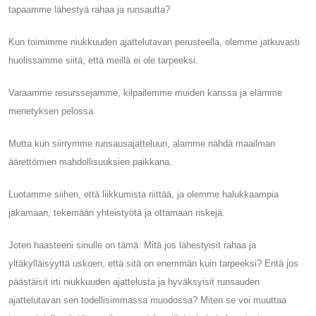
tapaamme lähestyä rahaa ja runsautta?
Kun toimimme niukkuuden ajattelutavan perusteella, olemme jatkuvasti
huolissamme siitä, että meillä ei ole tarpeeksi.
Varaamme resurssejamme, kilpailemme muiden kanssa ja elämme
menetyksen pelossa.
Mutta kun siirrymme runsausajatteluun, alamme nähdä maailman
äärettömien mahdollisuuksien paikkana.
Luotamme siihen, että liikkumista riittää, ja olemme halukkaampia
jakamaan, tekemään yhteistyötä ja ottamaan riskejä.
Joten haasteeni sinulle on tämä: Mitä jos lähestyisit rahaa ja
yltäkylläisyyttä uskoen, että sitä on enemmän kuin tarpeeksi? Entä jos
päästäisit irti niukkuuden ajattelusta ja hyväksyisit runsauden
ajattelutavan sen todellisimmassa muodossa? Miten se voi muuttaa