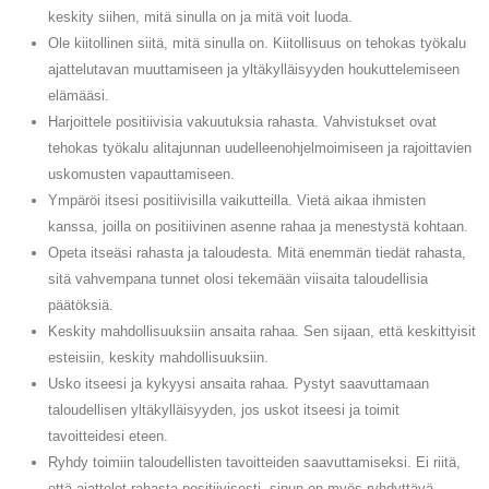
keskity siihen, mitä sinulla on ja mitä voit luoda.
Ole kiitollinen siitä, mitä sinulla on. Kiitollisuus on tehokas työkalu
ajattelutavan muuttamiseen ja yltäkylläisyyden houkuttelemiseen
elämääsi.
Harjoittele positiivisia vakuutuksia rahasta. Vahvistukset ovat
tehokas työkalu alitajunnan uudelleenohjelmoimiseen ja rajoittavien
uskomusten vapauttamiseen.
Ympäröi itsesi positiivisilla vaikutteilla. Vietä aikaa ihmisten
kanssa, joilla on positiivinen asenne rahaa ja menestystä kohtaan.
Opeta itseäsi rahasta ja taloudesta. Mitä enemmän tiedät rahasta,
sitä vahvempana tunnet olosi tekemään viisaita taloudellisia
päätöksiä.
Keskity mahdollisuuksiin ansaita rahaa. Sen sijaan, että keskittyisit
esteisiin, keskity mahdollisuuksiin.
Usko itseesi ja kykyysi ansaita rahaa. Pystyt saavuttamaan
taloudellisen yltäkylläisyyden, jos uskot itseesi ja toimit
tavoitteidesi eteen.
Ryhdy toimiin taloudellisten tavoitteiden saavuttamiseksi. Ei riitä,
että ajattelet rahasta positiivisesti, sinun on myös ryhdyttävä