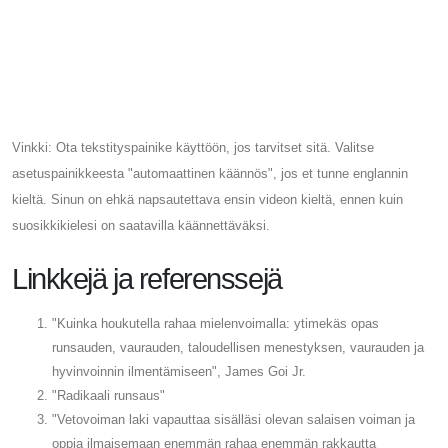
Vinkki: Ota tekstityspainike käyttöön, jos tarvitset sitä. Valitse
asetuspainikkeesta "automaattinen käännös", jos et tunne englannin
kieltä. Sinun on ehkä napsautettava ensin videon kieltä, ennen kuin
suosikkikielesi on saatavilla käännettäväksi.
Linkkejä ja referenssejä
"Kuinka houkutella rahaa mielenvoimalla: ytimekäs opas
runsauden, vaurauden, taloudellisen menestyksen, vaurauden ja
hyvinvoinnin ilmentämiseen", James Goi Jr.
"Radikaali runsaus"
"Vetovoiman laki vapauttaa sisälläsi olevan salaisen voiman ja
oppia ilmaisemaan enemmän rahaa enemmän rakkautta