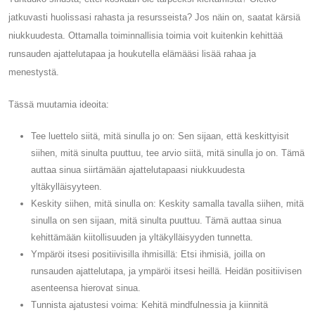
jatkuvasti huolissasi rahasta ja resursseista? Jos näin on, saatat kärsiä
niukkuudesta. Ottamalla toiminnallisia toimia voit kuitenkin kehittää
runsauden ajattelutapaa ja houkutella elämääsi lisää rahaa ja
menestystä.
Tässä muutamia ideoita:
Tee luettelo siitä, mitä sinulla jo on: Sen sijaan, että keskittyisit
siihen, mitä sinulta puuttuu, tee arvio siitä, mitä sinulla jo on. Tämä
auttaa sinua siirtämään ajattelutapaasi niukkuudesta
yltäkylläisyyteen.
Keskity siihen, mitä sinulla on: Keskity samalla tavalla siihen, mitä
sinulla on sen sijaan, mitä sinulta puuttuu. Tämä auttaa sinua
kehittämään kiitollisuuden ja yltäkylläisyyden tunnetta.
Ympäröi itsesi positiivisilla ihmisillä: Etsi ihmisiä, joilla on
runsauden ajattelutapa, ja ympäröi itsesi heillä. Heidän positiivisen
asenteensa hierovat sinua.
Tunnista ajatustesi voima: Kehitä mindfulnessia ja kiinnitä