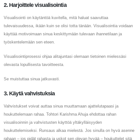
2. Harjoittele visualisointia
Visualisointi on käytäntöä kuvitella, mitä haluat saavuttaa
tulevaisuudessa, ikään kuin se olisi totta tänään. Visualisointia voidaan
käyttää motivoimaan sinua keskittymään tulevaan ihannetilaan ja
työskentelemään sen eteen.
Visualisointiprosessi ohjaa alitajuntasi olemaan tietoinen mielessäsi
olevasta lopullisesta tavoitteesta.
Se muistuttaa sinua jatkuvasti.
3. Käytä vahvistuksia
Vahvistukset voivat auttaa sinua muuttamaan ajattelutapaasi ja
houkuttelemaan rahaa. Tohtori Karishma Ahuja ehdottaa rahan
visualisoinnin ja vahvistusten käyttöä yltäkylläisyyden
houkuttelemiseksi. Runsaus alkaa mielestä. Jos sinulla on hyvä asenne
rahaan – jos pidät rahasta ja uskot sen olevan hyvää – houkuttelet sitä