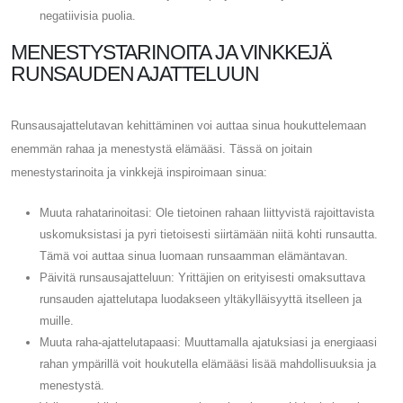
negatiivisia puolia.
MENESTYSTARINOITA JA VINKKEJÄ
RUNSAUDEN AJATTELUUN
Runsausajattelutavan kehittäminen voi auttaa sinua houkuttelemaan
enemmän rahaa ja menestystä elämääsi. Tässä on joitain
menestystarinoita ja vinkkejä inspiroimaan sinua:
Muuta rahatarinoitasi: Ole tietoinen rahaan liittyvistä rajoittavista
uskomuksistasi ja pyri tietoisesti siirtämään niitä kohti runsautta.
Tämä voi auttaa sinua luomaan runsaamman elämäntavan.
Päivitä runsausajatteluun: Yrittäjien on erityisesti omaksuttava
runsauden ajattelutapa luodakseen yltäkylläisyyttä itselleen ja
muille.
Muuta raha-ajattelutapaasi: Muuttamalla ajatuksiasi ja energiaasi
rahan ympärillä voit houkutella elämääsi lisää mahdollisuuksia ja
menestystä.