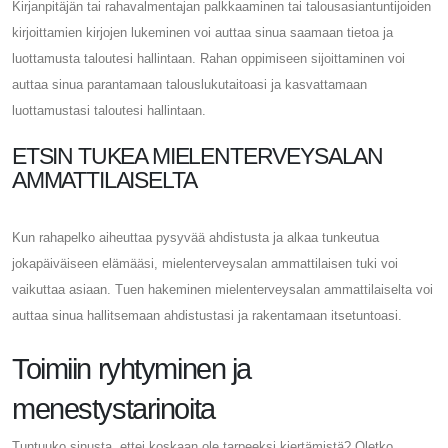
Kirjanpitäjän tai rahavalmentajan palkkaaminen tai talousasiantuntijoiden
kirjoittamien kirjojen lukeminen voi auttaa sinua saamaan tietoa ja
luottamusta taloutesi hallintaan. Rahan oppimiseen sijoittaminen voi
auttaa sinua parantamaan talouslukutaitoasi ja kasvattamaan
luottamustasi taloutesi hallintaan.
ETSIN TUKEA MIELENTERVEYSALAN
AMMATTILAISELTA
Kun rahapelko aiheuttaa pysyvää ahdistusta ja alkaa tunkeutua
jokapäiväiseen elämääsi, mielenterveysalan ammattilaisen tuki voi
vaikuttaa asiaan. Tuen hakeminen mielenterveysalan ammattilaiselta voi
auttaa sinua hallitsemaan ahdistustasi ja rakentamaan itsetuntoasi.
Toimiin ryhtyminen ja
menestystarinoita
Tuntuuko sinusta, ettei koskaan ole tarpeeksi kiertämistä? Oletko