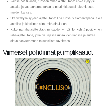
Valitse positiivinen, runsaan rahan ajattelutapa: Usko kykyysi
ansaita ja vastaanottaa rahaa ja nauti rikkautesi jakamisesta
muiden kanssa.
Ota yltäkylläisyyden ajattelutapa: Ota runsaus elämäntapana ja ole
antelias ja kiitollinen siitä, mitä sinulla on.
Rakenna raha-ajattelutapa runsauden ympärille: Kehitä positiivinen
raha-ajattelutapa, joka on linjassa runsauden kanssa ja auttaa
sinua saavuttamaan taloudelliset tavoitteesi.
Viimeiset pohdinnat ja implikaatiot