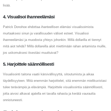
lisää.
4. Visualisoi ihanneelämäsi
Patrick Donohoe ehdottaa ihanteellisen elämäsi visualisoimista
murtaaksesi sinun ja varallisuuden väliset esteet. Visualisoi
ihanneelämäsi ja muodosta yhteys johonkin. Millä dollarilla et tiennyt
mitä aiot tehdä? Millä dollareilla aloit miettimään rahan antamista muille,
jos uskomuksesi itsestäsi muuttuivat?
5. Harjoittele säännöllisesti
Visualisointi taitona vaatii kärsivällisyyttä, sitoutumista ja aikaa
täydellisyyteen. Mitä enemmän harjoittelet, sitä enemmän mielikuvistasi
tulee terävämpiä ja elävämpiä. Harjoittele visualisointia säännöllisesti,
jotta aivosi alkavat ajatella eri tavalla rahasta ja kerätä vaurautta
onnistuneesti.