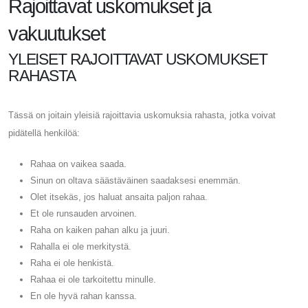
Rajoittavat uskomukset ja
vakuutukset
YLEISET RAJOITTAVAT USKOMUKSET
RAHASTA
Tässä on joitain yleisiä rajoittavia uskomuksia rahasta, jotka voivat
pidätellä henkilöä:
Rahaa on vaikea saada.
Sinun on oltava säästäväinen saadaksesi enemmän.
Olet itsekäs, jos haluat ansaita paljon rahaa.
Et ole runsauden arvoinen.
Raha on kaiken pahan alku ja juuri.
Rahalla ei ole merkitystä.
Raha ei ole henkistä.
Rahaa ei ole tarkoitettu minulle.
En ole hyvä rahan kanssa.