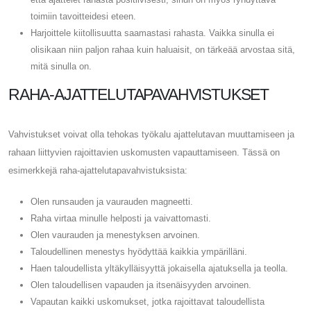
toimiin tavoitteidesi eteen.
Harjoittele kiitollisuutta saamastasi rahasta. Vaikka sinulla ei
olisikaan niin paljon rahaa kuin haluaisit, on tärkeää arvostaa sitä,
mitä sinulla on.
RAHA-AJATTELUTAPAVAHVISTUKSET
Vahvistukset voivat olla tehokas työkalu ajattelutavan muuttamiseen ja
rahaan liittyvien rajoittavien uskomusten vapauttamiseen. Tässä on
esimerkkejä raha-ajattelutapavahvistuksista:
Olen runsauden ja vaurauden magneetti.
Raha virtaa minulle helposti ja vaivattomasti.
Olen vaurauden ja menestyksen arvoinen.
Taloudellinen menestys hyödyttää kaikkia ympärilläni.
Haen taloudellista yltäkylläisyyttä jokaisella ajatuksella ja teolla.
Olen taloudellisen vapauden ja itsenäisyyden arvoinen.
Vapautan kaikki uskomukset, jotka rajoittavat taloudellista