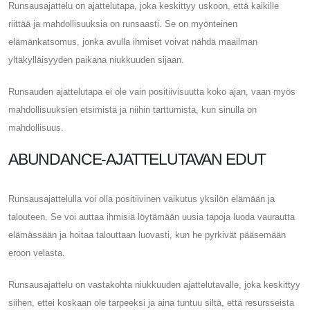
Runsausajattelu on ajattelutapa, joka keskittyy uskoon, että kaikille
riittää ja mahdollisuuksia on runsaasti. Se on myönteinen
elämänkatsomus, jonka avulla ihmiset voivat nähdä maailman
yltäkylläisyyden paikana niukkuuden sijaan.
Runsauden ajattelutapa ei ole vain positiivisuutta koko ajan, vaan myös
mahdollisuuksien etsimistä ja niihin tarttumista, kun sinulla on
mahdollisuus.
ABUNDANCE-AJATTELUTAVAN EDUT
Runsausajattelulla voi olla positiivinen vaikutus yksilön elämään ja
talouteen. Se voi auttaa ihmisiä löytämään uusia tapoja luoda vaurautta
elämässään ja hoitaa talouttaan luovasti, kun he pyrkivät pääsemään
eroon velasta.
Runsausajattelu on vastakohta niukkuuden ajattelutavalle, joka keskittyy
siihen, ettei koskaan ole tarpeeksi ja aina tuntuu siltä, ​​että resursseista