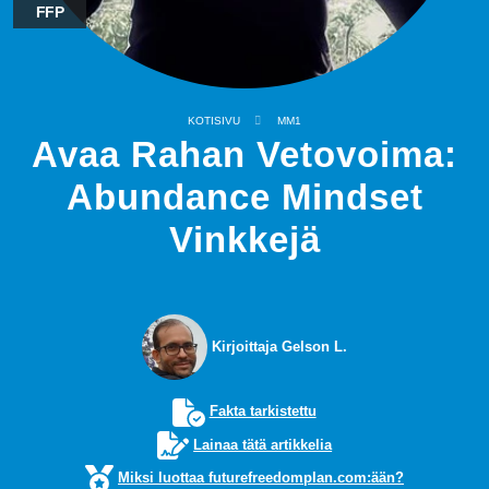
FFP
KOTISIVU
MM1
Avaa Rahan Vetovoima:
Abundance Mindset
Vinkkejä
Kirjoittaja Gelson L.
Fakta tarkistettu
Lainaa tätä artikkelia
Miksi luottaa futurefreedomplan.com:ään?