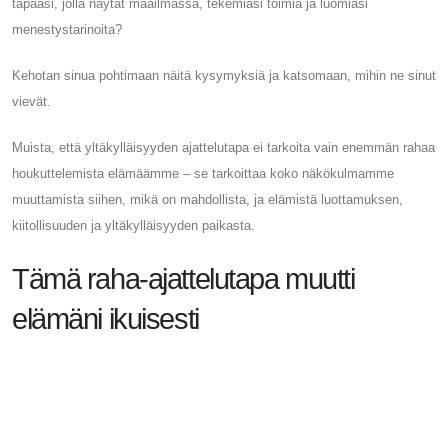
tapaasi, jolla näytät maailmassa, tekemiäsi toimia ja luomiasi
menestystarinoita?
Kehotan sinua pohtimaan näitä kysymyksiä ja katsomaan, mihin ne sinut
vievät.
Muista, että yltäkylläisyyden ajattelutapa ei tarkoita vain enemmän rahaa
houkuttelemista elämäämme – se tarkoittaa koko näkökulmamme
muuttamista siihen, mikä on mahdollista, ja elämistä luottamuksen,
kiitollisuuden ja yltäkylläisyyden paikasta.
Tämä raha-ajattelutapa muutti
elämäni ikuisesti