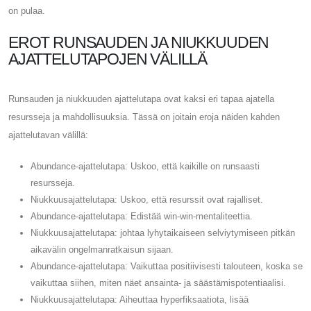
on pulaa.
EROT RUNSAUDEN JA NIUKKUUDEN
AJATTELUTAPOJEN VÄLILLÄ
Runsauden ja niukkuuden ajattelutapa ovat kaksi eri tapaa ajatella
resursseja ja mahdollisuuksia. Tässä on joitain eroja näiden kahden
ajattelutavan välillä:
Abundance-ajattelutapa: Uskoo, että kaikille on runsaasti
resursseja.
Niukkuusajattelutapa: Uskoo, että resurssit ovat rajalliset.
Abundance-ajattelutapa: Edistää win-win-mentaliteettia.
Niukkuusajattelutapa: johtaa lyhytaikaiseen selviytymiseen pitkän
aikavälin ongelmanratkaisun sijaan.
Abundance-ajattelutapa: Vaikuttaa positiivisesti talouteen, koska se
vaikuttaa siihen, miten näet ansainta- ja säästämispotentiaalisi.
Niukkuusajattelutapa: Aiheuttaa hyperfiksaatiota, lisää