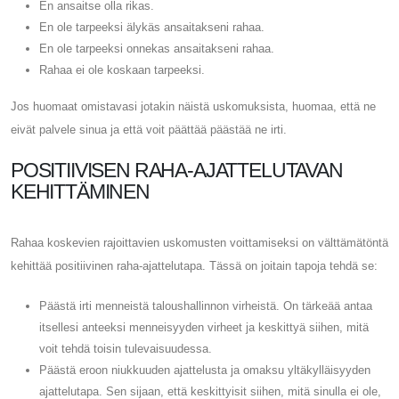
En ansaitse olla rikas.
En ole tarpeeksi älykäs ansaitakseni rahaa.
En ole tarpeeksi onnekas ansaitakseni rahaa.
Rahaa ei ole koskaan tarpeeksi.
Jos huomaat omistavasi jotakin näistä uskomuksista, huomaa, että ne
eivät palvele sinua ja että voit päättää päästää ne irti.
POSITIIVISEN RAHA-AJATTELUTAVAN
KEHITTÄMINEN
Rahaa koskevien rajoittavien uskomusten voittamiseksi on välttämätöntä
kehittää positiivinen raha-ajattelutapa. Tässä on joitain tapoja tehdä se:
Päästä irti menneistä taloushallinnon virheistä. On tärkeää antaa
itsellesi anteeksi menneisyyden virheet ja keskittyä siihen, mitä
voit tehdä toisin tulevaisuudessa.
Päästä eroon niukkuuden ajattelusta ja omaksu yltäkylläisyyden
ajattelutapa. Sen sijaan, että keskittyisit siihen, mitä sinulla ei ole,