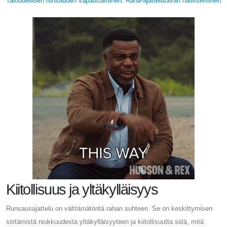
Taloudellisen runsauden vapauttaminen: Raha-ajattelutavan hallitseminen
Kiitollisuus ja yltäkylläisyys
Runsausajattelu on välttämätöntä rahan suhteen. Se on keskittymisen
siirtämistä niukkuudesta yltäkylläisyyteen ja kiitollisuutta siitä, mitä