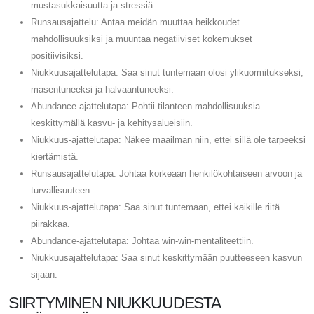
mustasukkaisuutta ja stressiä.
Runsausajattelu: Antaa meidän muuttaa heikkoudet
mahdollisuuksiksi ja muuntaa negatiiviset kokemukset
positiivisiksi.
Niukkuusajattelutapa: Saa sinut tuntemaan olosi ylikuormitukseksi,
masentuneeksi ja halvaantuneeksi.
Abundance-ajattelutapa: Pohtii tilanteen mahdollisuuksia
keskittymällä kasvu- ja kehitysalueisiin.
Niukkuus-ajattelutapa: Näkee maailman niin, ettei sillä ole tarpeeksi
kiertämistä.
Runsausajattelutapa: Johtaa korkeaan henkilökohtaiseen arvoon ja
turvallisuuteen.
Niukkuus-ajattelutapa: Saa sinut tuntemaan, ettei kaikille riitä
piirakkaa.
Abundance-ajattelutapa: Johtaa win-win-mentaliteettiin.
Niukkuusajattelutapa: Saa sinut keskittymään puutteeseen kasvun
sijaan.
SIIRTYMINEN NIUKKUUDESTA