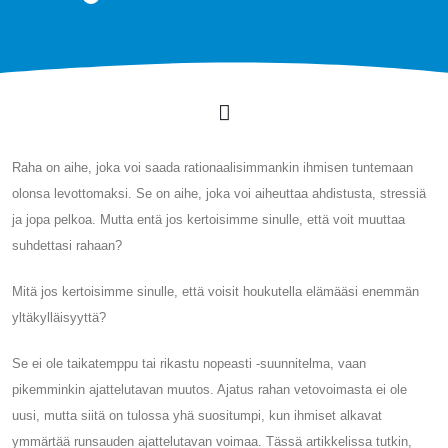
Raha on aihe, joka voi saada rationaalisimmankin ihmisen tuntemaan
olonsa levottomaksi. Se on aihe, joka voi aiheuttaa ahdistusta, stressiä
ja jopa pelkoa. Mutta entä jos kertoisimme sinulle, että voit muuttaa
suhdettasi rahaan?
Mitä jos kertoisimme sinulle, että voisit houkutella elämääsi enemmän
yltäkylläisyyttä?
Se ei ole taikatemppu tai rikastu nopeasti -suunnitelma, vaan
pikemminkin ajattelutavan muutos. Ajatus rahan vetovoimasta ei ole
uusi, mutta siitä on tulossa yhä suositumpi, kun ihmiset alkavat
ymmärtää runsauden ajattelutavan voimaa. Tässä artikkelissa tutkin,