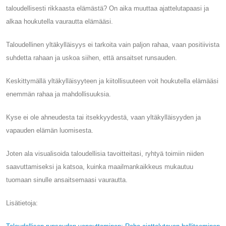
taloudellisesti rikkaasta elämästä? On aika muuttaa ajattelutapaasi ja
alkaa houkutella vaurautta elämääsi.
Taloudellinen yltäkylläisyys ei tarkoita vain paljon rahaa, vaan positiivista
suhdetta rahaan ja uskoa siihen, että ansaitset runsauden.
Keskittymällä yltäkylläisyyteen ja kiitollisuuteen voit houkutella elämääsi
enemmän rahaa ja mahdollisuuksia.
Kyse ei ole ahneudesta tai itsekkyydestä, vaan yltäkylläisyyden ja
vapauden elämän luomisesta.
Joten ala visualisoida taloudellisia tavoitteitasi, ryhtyä toimiin niiden
saavuttamiseksi ja katsoa, ​​kuinka maailmankaikkeus mukautuu
tuomaan sinulle ansaitsemaasi vaurautta.
Lisätietoja: