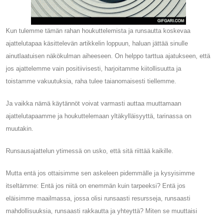
Kun tulemme tämän rahan houkuttelemista ja runsautta koskevaa
ajattelutapaa käsittelevän artikkelin loppuun, haluan jättää sinulle
ainutlaatuisen näkökulman aiheeseen. On helppo tarttua ajatukseen, että
jos ajattelemme vain positiivisesti, harjoitamme kiitollisuutta ja
toistamme vakuutuksia, raha tulee taianomaisesti tiellemme.
Ja vaikka nämä käytännöt voivat varmasti auttaa muuttamaan
ajattelutapaamme ja houkuttelemaan yltäkylläisyyttä, tarinassa on
muutakin.
Runsausajattelun ytimessä on usko, että sitä riittää kaikille.
Mutta entä jos ottaisimme sen askeleen pidemmälle ja kysyisimme
itseltämme: Entä jos niitä on enemmän kuin tarpeeksi? Entä jos
eläisimme maailmassa, jossa olisi runsaasti resursseja, runsaasti
mahdollisuuksia, runsaasti rakkautta ja yhteyttä? Miten se muuttaisi