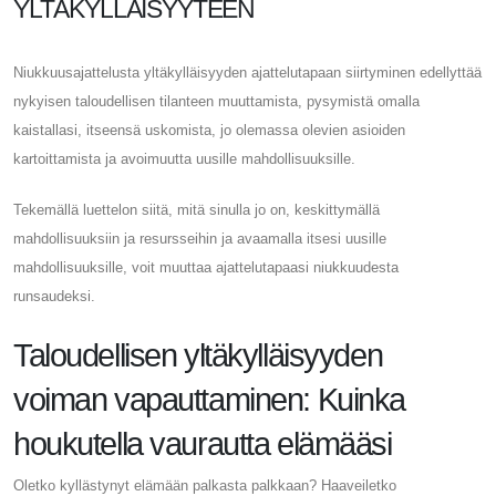
YLTÄKYLLÄISYYTEEN
Niukkuusajattelusta yltäkylläisyyden ajattelutapaan siirtyminen edellyttää
nykyisen taloudellisen tilanteen muuttamista, pysymistä omalla
kaistallasi, itseensä uskomista, jo olemassa olevien asioiden
kartoittamista ja avoimuutta uusille mahdollisuuksille.
Tekemällä luettelon siitä, mitä sinulla jo on, keskittymällä
mahdollisuuksiin ja resursseihin ja avaamalla itsesi uusille
mahdollisuuksille, voit muuttaa ajattelutapaasi niukkuudesta
runsaudeksi.
Taloudellisen yltäkylläisyyden
voiman vapauttaminen: Kuinka
houkutella vaurautta elämääsi
Oletko kyllästynyt elämään palkasta palkkaan? Haaveiletko