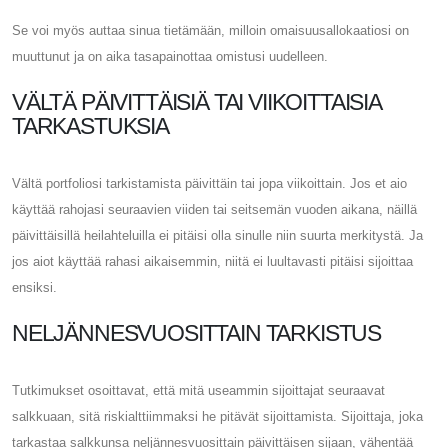
Se voi myös auttaa sinua tietämään, milloin omaisuusallokaatiosi on
muuttunut ja on aika tasapainottaa omistusi uudelleen.
VÄLTÄ PÄIVITTÄISIÄ TAI VIIKOITTAISIA ​​
TARKASTUKSIA
Vältä portfoliosi tarkistamista päivittäin tai jopa viikoittain. Jos et aio
käyttää rahojasi seuraavien viiden tai seitsemän vuoden aikana, näillä
päivittäisillä heilahteluilla ei pitäisi olla sinulle niin suurta merkitystä. Ja
jos aiot käyttää rahasi aikaisemmin, niitä ei luultavasti pitäisi sijoittaa
ensiksi.
NELJÄNNESVUOSITTAIN TARKISTUS
Tutkimukset osoittavat, että mitä useammin sijoittajat seuraavat
salkkuaan, sitä riskialttiimmaksi he pitävät sijoittamista. Sijoittaja, joka
tarkastaa salkkunsa neljännesvuosittain päivittäisen sijaan, vähentää