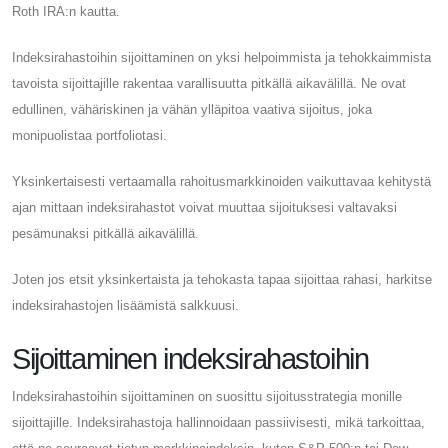
Roth IRA:n kautta.
Indeksirahastoihin sijoittaminen on yksi helpoimmista ja tehokkaimmista
tavoista sijoittajille rakentaa varallisuutta pitkällä aikavälillä. Ne ovat
edullinen, vähäriskinen ja vähän ylläpitoa vaativa sijoitus, joka
monipuolistaa portfoliotasi.
Yksinkertaisesti vertaamalla rahoitusmarkkinoiden vaikuttavaa kehitystä
ajan mittaan indeksirahastot voivat muuttaa sijoituksesi valtavaksi
pesämunaksi pitkällä aikavälillä.
Joten jos etsit yksinkertaista ja tehokasta tapaa sijoittaa rahasi, harkitse
indeksirahastojen lisäämistä salkkuusi.
Sijoittaminen indeksirahastoihin
Indeksirahastoihin sijoittaminen on suosittu sijoitusstrategia monille
sijoittajille. Indeksirahastoja hallinnoidaan passiivisesti, mikä tarkoittaa,