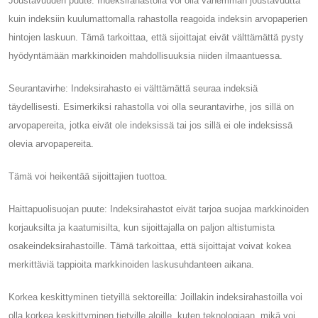
Joustavuuden puute: Indeksirahastolla voi olla vähemmän joustavuutta
kuin indeksiin kuulumattomalla rahastolla reagoida indeksin arvopaperien
hintojen laskuun. Tämä tarkoittaa, että sijoittajat eivät välttämättä pysty
hyödyntämään markkinoiden mahdollisuuksia niiden ilmaantuessa.
Seurantavirhe: Indeksirahasto ei välttämättä seuraa indeksiä
täydellisesti. Esimerkiksi rahastolla voi olla seurantavirhe, jos sillä on
arvopapereita, jotka eivät ole indeksissä tai jos sillä ei ole indeksissä
olevia arvopapereita.
Tämä voi heikentää sijoittajien tuottoa.
Haittapuolisuojan puute: Indeksirahastot eivät tarjoa suojaa markkinoiden
korjauksilta ja kaatumisilta, kun sijoittajalla on paljon altistumista
osakeindeksirahastoille. Tämä tarkoittaa, että sijoittajat voivat kokea
merkittäviä tappioita markkinoiden laskusuhdanteen aikana.
Korkea keskittyminen tietyillä sektoreilla: Joillakin indeksirahastoilla voi
olla korkea keskittyminen tietyille aloille, kuten teknologiaan, mikä voi