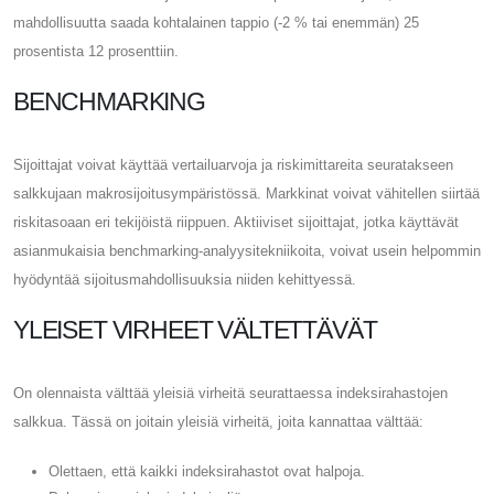
mahdollisuutta saada kohtalainen tappio (-2 % tai enemmän) 25
prosentista 12 prosenttiin.
BENCHMARKING
Sijoittajat voivat käyttää vertailuarvoja ja riskimittareita seuratakseen
salkkujaan makrosijoitusympäristössä. Markkinat voivat vähitellen siirtää
riskitasoaan eri tekijöistä riippuen. Aktiiviset sijoittajat, jotka käyttävät
asianmukaisia ​​benchmarking-analyysitekniikoita, voivat usein helpommin
hyödyntää sijoitusmahdollisuuksia niiden kehittyessä.
YLEISET VIRHEET VÄLTETTÄVÄT
On olennaista välttää yleisiä virheitä seurattaessa indeksirahastojen
salkkua. Tässä on joitain yleisiä virheitä, joita kannattaa välttää:
Olettaen, että kaikki indeksirahastot ovat halpoja.