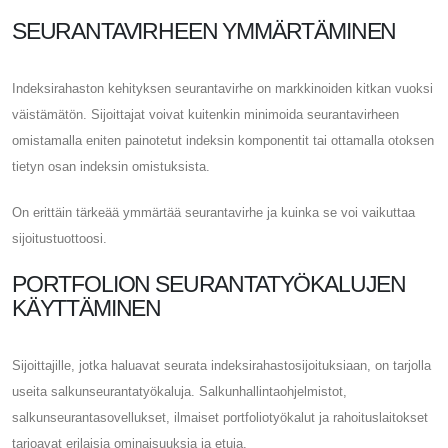
SEURANTAVIRHEEN YMMÄRTÄMINEN
Indeksirahaston kehityksen seurantavirhe on markkinoiden kitkan vuoksi
väistämätön. Sijoittajat voivat kuitenkin minimoida seurantavirheen
omistamalla eniten painotetut indeksin komponentit tai ottamalla otoksen
tietyn osan indeksin omistuksista.
On erittäin tärkeää ymmärtää seurantavirhe ja kuinka se voi vaikuttaa
sijoitustuottoosi.
PORTFOLION SEURANTATYÖKALUJEN
KÄYTTÄMINEN
Sijoittajille, jotka haluavat seurata indeksirahastosijoituksiaan, on tarjolla
useita salkunseurantatyökaluja. Salkunhallintaohjelmistot,
salkunseurantasovellukset, ilmaiset portfoliotyökalut ja rahoituslaitokset
tarjoavat erilaisia ​​ominaisuuksia ja etuja.