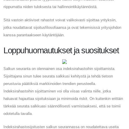
riippumatta niiden tuloksesta tai hallinnointikäytännöistä.
Sitä vastoin aktiiviset rahastot voivat valikoivasti sijoittaa yrityksiin,
jotka noudattavat sijoitusfilosofiaansa ja ovat tekemisissä yritysjohdon
kanssa parantaakseen käytäntöjään.
Loppuhuomautukset ja suositukset
Salkun seuranta on olennainen osa indeksirahastoihin sijoittamista.
Sijoittajana sinun tulee seurata salkkusi kehitystä ja tehdä tietoon
perustuvia päätöksiä markkinoiden trendien perusteella.
Indeksirahastoihin sijoittaminen voi olla viisas valinta niille, jotka
haluavat hajauttaa sijoituksiaan ja minimoida riskit. On kuitenkin erittäin
tärkeää seurata salkkuasi säännöllisesti varmistaaksesi, että se toimii
odotetulla tavalla.
Indeksirahastosijoitusten salkun seurannassa on noudatettava useita