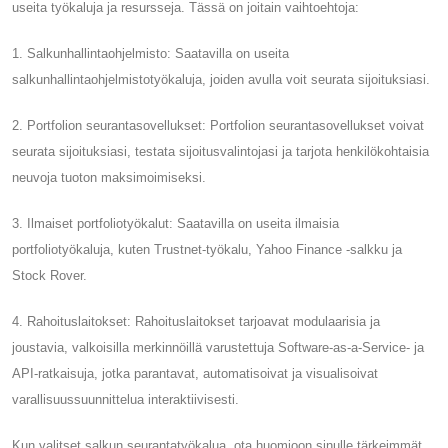
useita työkaluja ja resursseja. Tässä on joitain vaihtoehtoja:
1. Salkunhallintaohjelmisto: Saatavilla on useita
salkunhallintaohjelmistotyökaluja, joiden avulla voit seurata sijoituksiasi.
2. Portfolion seurantasovellukset: Portfolion seurantasovellukset voivat
seurata sijoituksiasi, testata sijoitusvalintojasi ja tarjota henkilökohtaisia ​​
neuvoja tuoton maksimoimiseksi.
3. Ilmaiset portfoliotyökalut: Saatavilla on useita ilmaisia ​​
portfoliotyökaluja, kuten Trustnet-työkalu, Yahoo Finance -salkku ja
Stock Rover.
4. Rahoituslaitokset: Rahoituslaitokset tarjoavat modulaarisia ja
joustavia, valkoisilla merkinnöillä varustettuja Software-as-a-Service- ja
API-ratkaisuja, jotka parantavat, automatisoivat ja visualisoivat
varallisuussuunnittelua interaktiivisesti.
Kun valitset salkun seurantatyökalua, ota huomioon sinulle tärkeimmät