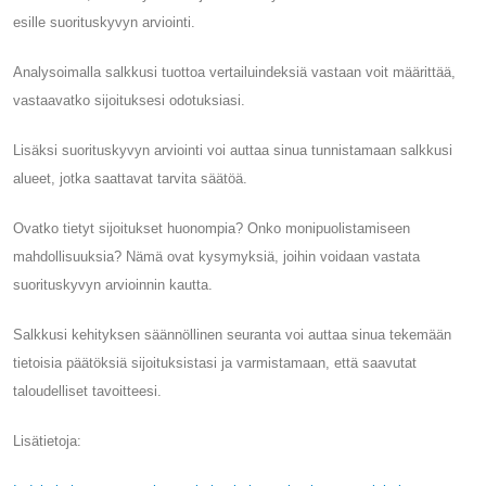
esille suorituskyvyn arviointi.
Analysoimalla salkkusi tuottoa vertailuindeksiä vastaan ​​voit määrittää,
vastaavatko sijoituksesi odotuksiasi.
Lisäksi suorituskyvyn arviointi voi auttaa sinua tunnistamaan salkkusi
alueet, jotka saattavat tarvita säätöä.
Ovatko tietyt sijoitukset huonompia? Onko monipuolistamiseen
mahdollisuuksia? Nämä ovat kysymyksiä, joihin voidaan vastata
suorituskyvyn arvioinnin kautta.
Salkkusi kehityksen säännöllinen seuranta voi auttaa sinua tekemään
tietoisia päätöksiä sijoituksistasi ja varmistamaan, että saavutat
taloudelliset tavoitteesi.
Lisätietoja: