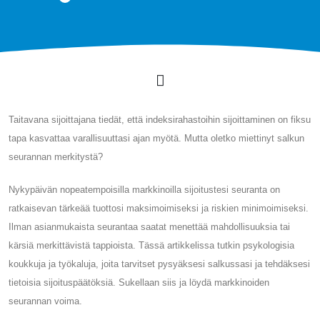
Taitavana sijoittajana tiedät, että indeksirahastoihin sijoittaminen on fiksu
tapa kasvattaa varallisuuttasi ajan myötä. Mutta oletko miettinyt salkun
seurannan merkitystä?
Nykypäivän nopeatempoisilla markkinoilla sijoitustesi seuranta on
ratkaisevan tärkeää tuottosi maksimoimiseksi ja riskien minimoimiseksi.
Ilman asianmukaista seurantaa saatat menettää mahdollisuuksia tai
kärsiä merkittävistä tappioista. Tässä artikkelissa tutkin psykologisia
koukkuja ja työkaluja, joita tarvitset pysyäksesi salkussasi ja tehdäksesi
tietoisia sijoituspäätöksiä. Sukellaan siis ja löydä markkinoiden
seurannan voima.