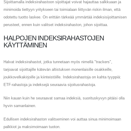
Sijoittamalla indeksirahastoon sijoittajat voivat hajauttaa salkkuaan ja
minimoida tiettyyn yritykseen tai toimialaan liittyvän riskin ilman, että
odotettu tuotto laskee. On erittäin tärkeää ymmärtää indeksisijoittamisen
perusteet, ennen kuin valitset indeksirahaston, johon sijoittaa.
HALPOJEN INDEKSIRAHASTOJEN
KÄYTTÄMINEN
Halvat indeksirahastot, jotka tunnetaan myös nimellä "trackers",
tarjoavat sijoittajille kätevän altistuksen monenlaisille osakkeille,
joukkovelkakirjoille ja kiinteistöille. Indeksirahastoja on kahta tyyppiä:
ETF-rahastoja ja indeksejä seuraavia sijoitusrahastoja.
Niin kauan kuin he seuraavat samaa indeksiä, suorituskyvyn pitäisi olla
hyvin samanlainen.
Edullisen indeksirahaston valitseminen voi auttaa sinua minimoimaan
palkkiot ja maksimoimaan tuoton.