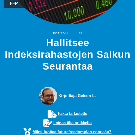
FFP
KOTISIVU
IF1
Hallitsee
Indeksirahastojen Salkun
Seurantaa
Kirjoittaja Gelson L.
Fakta tarkistettu
Lainaa tätä artikkelia
Miksi luottaa futurefreedomplan.com:ään?