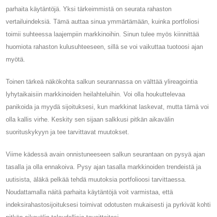
parhaita käytäntöjä. Yksi tärkeimmistä on seurata rahaston
vertailuindeksiä. Tämä auttaa sinua ymmärtämään, kuinka portfoliosi
toimii suhteessa laajempiin markkinoihin. Sinun tulee myös kiinnittää
huomiota rahaston kulusuhteeseen, sillä se voi vaikuttaa tuotoosi ajan
myötä.
Toinen tärkeä näkökohta salkun seurannassa on välttää ylireagointia
lyhytaikaisiin markkinoiden heilahteluihin. Voi olla houkuttelevaa
panikoida ja myydä sijoituksesi, kun markkinat laskevat, mutta tämä voi
olla kallis virhe. Keskity sen sijaan salkkusi pitkän aikavälin
suorituskykyyn ja tee tarvittavat muutokset.
Viime kädessä avain onnistuneeseen salkun seurantaan on pysyä ajan
tasalla ja olla ennakoiva. Pysy ajan tasalla markkinoiden trendeistä ja
uutisista, äläkä pelkää tehdä muutoksia portfolioosi tarvittaessa.
Noudattamalla näitä parhaita käytäntöjä voit varmistaa, että
indeksirahastosijoituksesi toimivat odotusten mukaisesti ja pyrkivät kohti