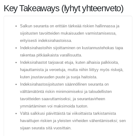
Key Takeaways (lyhyt yhteenveto)
Salkun seuranta on erittäin tärkeää riskien hallinnassa ja
sijoitusten tavoitteiden mukaisuuden varmistamisessa,
erityisesti indeksirahastoissa.
Indeksirahastoihin sijoittaminen on kustannustehokas tapa
rakentaa pitkäaikaista varallisuutta.
Indeksirahastot tarjoavat etuja, kuten alhaisia ​​palkkioita,
hajauttamista ja veroetuja, mutta niihin liittyy myös riskejä,
kuten joustavuuden puute ja suoja haitoista.
Indeksirahastosijoitusten säännöllinen seuranta on
välttämätöntä riskin minimoimiseksi ja taloudellisten
tavoitteiden saavuttamiseksi, ja seurantavirheen
ymmärtäminen voi maksimoida tuoton.
Vältä salkkusi päivittäistä tai viikoittaista tarkistamista
havaittujen riskien ja yleisten virheiden vähentämiseksi; sen
sijaan seurata sitä vuosittain.