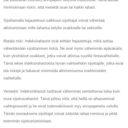
minimoimaan riskin, että menetät osan tai kaikki rahasi.
Sijoittamalla hajautettuun salkkuun sijoittajat voivat vähentää
altistumistaan ​​mille tahansa tietylle osakkeelle tai sektorille.
Matala riski: Indeksirahastot ovat erittäin hajautettuja, mikä auttaa
vähentämään sijoittamisen riskiä. Ne ovat myös vähemmän epävakaita
kuin yksittäiset osakkeet, jotka voivat altistua suurille hintavaihteluille.
Tämä tekee indeksirahastoista hyvän vaihtoehdon sijoittajille, jotka eivät
ota riskejä ja haluavat minimoida altistumisensa markkinoiden
vaihteluille.
Veroedut: Indeksirahastot tuottavat vähemmän verotettavaa tuloa kuin
muut sijoitusrahastot. Tämä johtuu siitä, että heillä on alhaisemmat
vaihtoprosentit ja he eivät todennäköisesti myy arvopapereita voitolla.
Tämän seurauksena sijoittajat voivat säästää rahaa veroissa ja pitää
enemmän sijoitustuotoistaan.