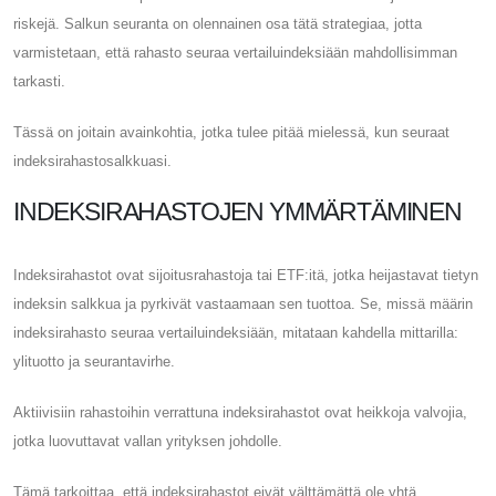
riskejä. Salkun seuranta on olennainen osa tätä strategiaa, jotta
varmistetaan, että rahasto seuraa vertailuindeksiään mahdollisimman
tarkasti.
Tässä on joitain avainkohtia, jotka tulee pitää mielessä, kun seuraat
indeksirahastosalkkuasi.
INDEKSIRAHASTOJEN YMMÄRTÄMINEN
Indeksirahastot ovat sijoitusrahastoja tai ETF:itä, jotka heijastavat tietyn
indeksin salkkua ja pyrkivät vastaamaan sen tuottoa. Se, missä määrin
indeksirahasto seuraa vertailuindeksiään, mitataan kahdella mittarilla:
ylituotto ja seurantavirhe.
Aktiivisiin rahastoihin verrattuna indeksirahastot ovat heikkoja valvojia,
jotka luovuttavat vallan yrityksen johdolle.
Tämä tarkoittaa, että indeksirahastot eivät välttämättä ole yhtä