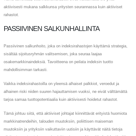
aktiivisesti mukana salkkunsa yritysten seurannassa kuin aktiiviset
rahastot.
PASSIIVINEN SALKUNHALLINTA
Passiivinen salkunhoito, joka on indeksirahastojen käyttämä strategia,
sisältää sijoitusryhmän valitsemisen, joka seuraa laajaa
osakemarkkinaindeksiä. Tavoitteena on peilata indeksin tuotto
mahdollisimman tarkasti.
Vaikka indeksirahastoilla on yleensä alhaiset palkkiot, veroedut ja
alhainen riski niiden suuren hajauttamisen vuoksi, ne eivät välttämättä
tarjoa samaa tuottopotentiaalia kuin aktiivisesti hoidetut rahastot.
Tämä johtuu siitä, että aktiiviset johtajat kiinnittävät erityistä huomiota
markkinatrendeihin, talouden muutoksiin, poliittisen maiseman
muutoksiin ja yrityksiin vaikuttaviin uutisiin ja käyttävät näitä tietoja