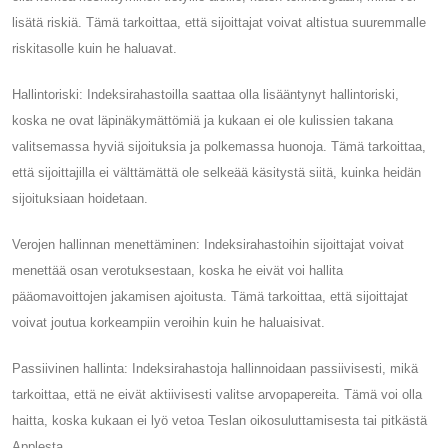
lisätä riskiä. Tämä tarkoittaa, että sijoittajat voivat altistua suuremmalle
riskitasolle kuin he haluavat.
Hallintoriski: Indeksirahastoilla saattaa olla lisääntynyt hallintoriski,
koska ne ovat läpinäkymättömiä ja kukaan ei ole kulissien takana
valitsemassa hyviä sijoituksia ja polkemassa huonoja. Tämä tarkoittaa,
että sijoittajilla ei välttämättä ole selkeää käsitystä siitä, kuinka heidän
sijoituksiaan hoidetaan.
Verojen hallinnan menettäminen: Indeksirahastoihin sijoittajat voivat
menettää osan verotuksestaan, koska he eivät voi hallita
pääomavoittojen jakamisen ajoitusta. Tämä tarkoittaa, että sijoittajat
voivat joutua korkeampiin veroihin kuin he haluaisivat.
Passiivinen hallinta: Indeksirahastoja hallinnoidaan passiivisesti, mikä
tarkoittaa, että ne eivät aktiivisesti valitse arvopapereita. Tämä voi olla
haitta, koska kukaan ei lyö vetoa Teslan oikosuluttamisesta tai pitkästä
Applesta.