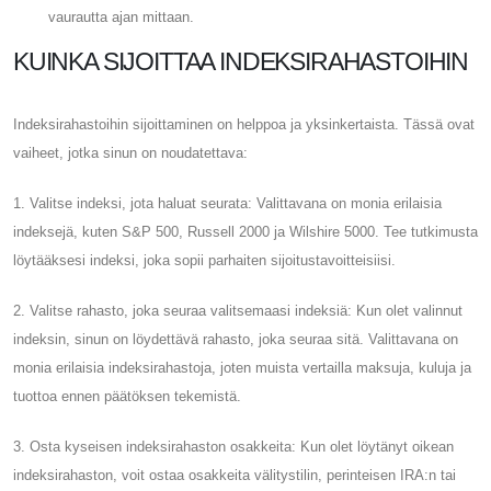
vaurautta ajan mittaan.
KUINKA SIJOITTAA INDEKSIRAHASTOIHIN
Indeksirahastoihin sijoittaminen on helppoa ja yksinkertaista. Tässä ovat
vaiheet, jotka sinun on noudatettava:
1. Valitse indeksi, jota haluat seurata: Valittavana on monia erilaisia ​​
indeksejä, kuten S&P 500, Russell 2000 ja Wilshire 5000. Tee tutkimusta
löytääksesi indeksi, joka sopii parhaiten sijoitustavoitteisiisi.
2. Valitse rahasto, joka seuraa valitsemaasi indeksiä: Kun olet valinnut
indeksin, sinun on löydettävä rahasto, joka seuraa sitä. Valittavana on
monia erilaisia ​​indeksirahastoja, joten muista vertailla maksuja, kuluja ja
tuottoa ennen päätöksen tekemistä.
3. Osta kyseisen indeksirahaston osakkeita: Kun olet löytänyt oikean
indeksirahaston, voit ostaa osakkeita välitystilin, perinteisen IRA:n tai