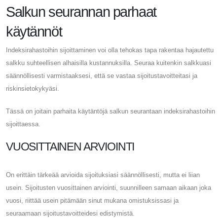
Salkun seurannan parhaat
käytännöt
Indeksirahastoihin sijoittaminen voi olla tehokas tapa rakentaa hajautettu
salkku suhteellisen alhaisilla kustannuksilla. Seuraa kuitenkin salkkuasi
säännöllisesti varmistaaksesi, että se vastaa sijoitustavoitteitasi ja
riskinsietokykyäsi.
Tässä on joitain parhaita käytäntöjä salkun seurantaan indeksirahastoihin
sijoittaessa.
VUOSITTAINEN ARVIOINTI
On erittäin tärkeää arvioida sijoituksiasi säännöllisesti, mutta ei liian
usein. Sijoitusten vuosittainen arviointi, suunnilleen samaan aikaan joka
vuosi, riittää usein pitämään sinut mukana omistuksissasi ja
seuraamaan sijoitustavoitteidesi edistymistä.