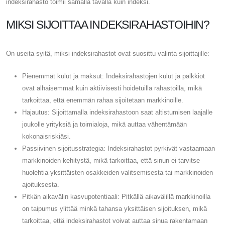
indeksirahasto toimii samalla tavalla kuin indeksi.
MIKSI SIJOITTAA INDEKSIRAHASTOIHIN?
On useita syitä, miksi indeksirahastot ovat suosittu valinta sijoittajille:
Pienemmät kulut ja maksut: Indeksirahastojen kulut ja palkkiot
ovat alhaisemmat kuin aktiivisesti hoidetuilla rahastoilla, mikä
tarkoittaa, että enemmän rahaa sijoitetaan markkinoille.
Hajautus: Sijoittamalla indeksirahastoon saat altistumisen laajalle
joukolle yrityksiä ja toimialoja, mikä auttaa vähentämään
kokonaisriskiäsi.
Passiivinen sijoitusstrategia: Indeksirahastot pyrkivät vastaamaan
markkinoiden kehitystä, mikä tarkoittaa, että sinun ei tarvitse
huolehtia yksittäisten osakkeiden valitsemisesta tai markkinoiden
ajoituksesta.
Pitkän aikavälin kasvupotentiaali: Pitkällä aikavälillä markkinoilla
on taipumus ylittää minkä tahansa yksittäisen sijoituksen, mikä
tarkoittaa, että indeksirahastot voivat auttaa sinua rakentamaan