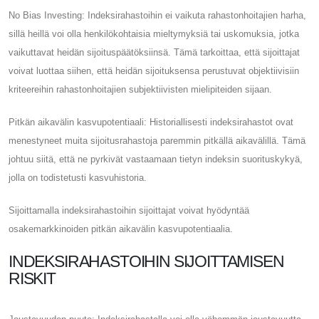
No Bias Investing: Indeksirahastoihin ei vaikuta rahastonhoitajien harha,
sillä heillä voi olla henkilökohtaisia ​​mieltymyksiä tai uskomuksia, jotka
vaikuttavat heidän sijoituspäätöksiinsä. Tämä tarkoittaa, että sijoittajat
voivat luottaa siihen, että heidän sijoituksensa perustuvat objektiivisiin
kriteereihin rahastonhoitajien subjektiivisten mielipiteiden sijaan.
Pitkän aikavälin kasvupotentiaali: Historiallisesti indeksirahastot ovat
menestyneet muita sijoitusrahastoja paremmin pitkällä aikavälillä. Tämä
johtuu siitä, että ne pyrkivät vastaamaan tietyn indeksin suorituskykyä,
jolla on todistetusti kasvuhistoria.
Sijoittamalla indeksirahastoihin sijoittajat voivat hyödyntää
osakemarkkinoiden pitkän aikavälin kasvupotentiaalia.
INDEKSIRAHASTOIHIN SIJOITTAMISEN
RISKIT