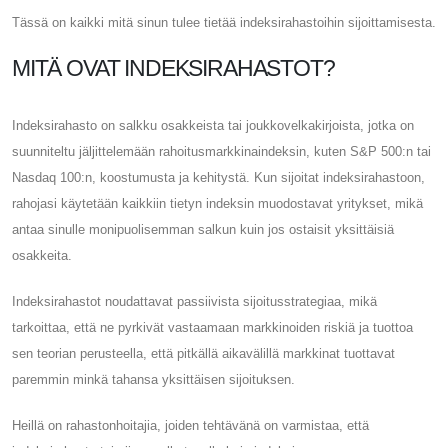
Tässä on kaikki mitä sinun tulee tietää indeksirahastoihin sijoittamisesta.
MITÄ OVAT INDEKSIRAHASTOT?
Indeksirahasto on salkku osakkeista tai joukkovelkakirjoista, jotka on
suunniteltu jäljittelemään rahoitusmarkkinaindeksin, kuten S&P 500:n tai
Nasdaq 100:n, koostumusta ja kehitystä. Kun sijoitat indeksirahastoon,
rahojasi käytetään kaikkiin tietyn indeksin muodostavat yritykset, mikä
antaa sinulle monipuolisemman salkun kuin jos ostaisit yksittäisiä
osakkeita.
Indeksirahastot noudattavat passiivista sijoitusstrategiaa, mikä
tarkoittaa, että ne pyrkivät vastaamaan markkinoiden riskiä ja tuottoa
sen teorian perusteella, että pitkällä aikavälillä markkinat tuottavat
paremmin minkä tahansa yksittäisen sijoituksen.
Heillä on rahastonhoitajia, joiden tehtävänä on varmistaa, että