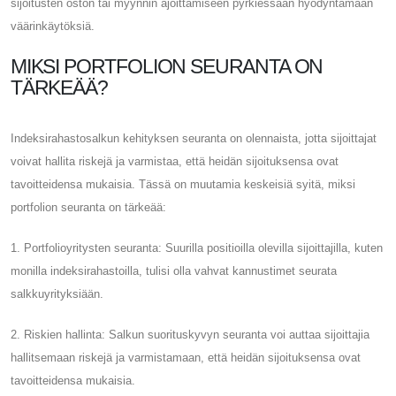
sijoitusten oston tai myynnin ajoittamiseen pyrkiessään hyödyntämään
väärinkäytöksiä.
MIKSI PORTFOLION SEURANTA ON
TÄRKEÄÄ?
Indeksirahastosalkun kehityksen seuranta on olennaista, jotta sijoittajat
voivat hallita riskejä ja varmistaa, että heidän sijoituksensa ovat
tavoitteidensa mukaisia. Tässä on muutamia keskeisiä syitä, miksi
portfolion seuranta on tärkeää:
1. Portfolioyritysten seuranta: Suurilla positioilla olevilla sijoittajilla, kuten
monilla indeksirahastoilla, tulisi olla vahvat kannustimet seurata
salkkuyrityksiään.
2. Riskien hallinta: Salkun suorituskyvyn seuranta voi auttaa sijoittajia
hallitsemaan riskejä ja varmistamaan, että heidän sijoituksensa ovat
tavoitteidensa mukaisia.