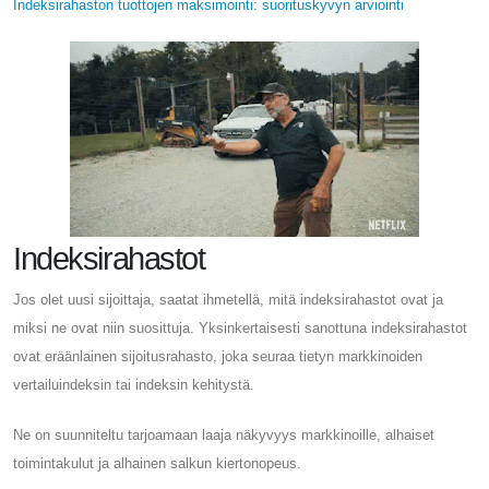
Indeksirahaston tuottojen maksimointi: suorituskyvyn arviointi
Indeksirahastot
Jos olet uusi sijoittaja, saatat ihmetellä, mitä indeksirahastot ovat ja
miksi ne ovat niin suosittuja. Yksinkertaisesti sanottuna indeksirahastot
ovat eräänlainen sijoitusrahasto, joka seuraa tietyn markkinoiden
vertailuindeksin tai indeksin kehitystä.
Ne on suunniteltu tarjoamaan laaja näkyvyys markkinoille, alhaiset
toimintakulut ja alhainen salkun kiertonopeus.