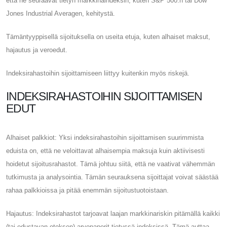
että ne seuraavat tietyn markkinaindeksin, kuten S&P 500:n tai Dow
Jones Industrial Averagen, kehitystä.
Tämäntyyppisellä sijoituksella on useita etuja, kuten alhaiset maksut,
hajautus ja veroedut.
Indeksirahastoihin sijoittamiseen liittyy kuitenkin myös riskejä.
INDEKSIRAHASTOIHIN SIJOITTAMISEN
EDUT
Alhaiset palkkiot: Yksi indeksirahastoihin sijoittamisen suurimmista
eduista on, että ne veloittavat alhaisempia maksuja kuin aktiivisesti
hoidetut sijoitusrahastot. Tämä johtuu siitä, että ne vaativat vähemmän
tutkimusta ja analysointia. Tämän seurauksena sijoittajat voivat säästää
rahaa palkkioissa ja pitää enemmän sijoitustuotoistaan.
Hajautus: Indeksirahastot tarjoavat laajan markkinariskin pitämällä kaikki
(tai edustavan otoksen) arvopaperit tietyssä indeksissä. Tämä auttaa