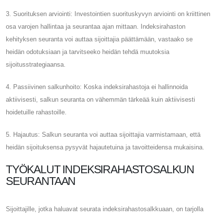
3. Suorituksen arviointi: Investointien suorituskyvyn arviointi on kriittinen
osa varojen hallintaa ja seurantaa ajan mittaan. Indeksirahaston
kehityksen seuranta voi auttaa sijoittajia päättämään, vastaako se
heidän odotuksiaan ja tarvitseeko heidän tehdä muutoksia
sijoitusstrategiaansa.
4. Passiivinen salkunhoito: Koska indeksirahastoja ei hallinnoida
aktiivisesti, salkun seuranta on vähemmän tärkeää kuin aktiivisesti
hoidetuille rahastoille.
5. Hajautus: Salkun seuranta voi auttaa sijoittajia varmistamaan, että
heidän sijoituksensa pysyvät hajautetuina ja tavoitteidensa mukaisina.
TYÖKALUT INDEKSIRAHASTOSALKUN
SEURANTAAN
Sijoittajille, jotka haluavat seurata indeksirahastosalkkuaan, on tarjolla