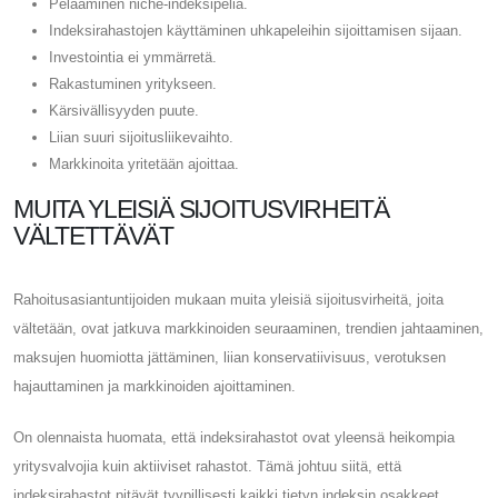
Pelaaminen niche-indeksipeliä.
Indeksirahastojen käyttäminen uhkapeleihin sijoittamisen sijaan.
Investointia ei ymmärretä.
Rakastuminen yritykseen.
Kärsivällisyyden puute.
Liian suuri sijoitusliikevaihto.
Markkinoita yritetään ajoittaa.
MUITA YLEISIÄ SIJOITUSVIRHEITÄ
VÄLTETTÄVÄT
Rahoitusasiantuntijoiden mukaan muita yleisiä sijoitusvirheitä, joita
vältetään, ovat jatkuva markkinoiden seuraaminen, trendien jahtaaminen,
maksujen huomiotta jättäminen, liian konservatiivisuus, verotuksen
hajauttaminen ja markkinoiden ajoittaminen.
On olennaista huomata, että indeksirahastot ovat yleensä heikompia
yritysvalvojia kuin aktiiviset rahastot. Tämä johtuu siitä, että
indeksirahastot pitävät tyypillisesti kaikki tietyn indeksin osakkeet