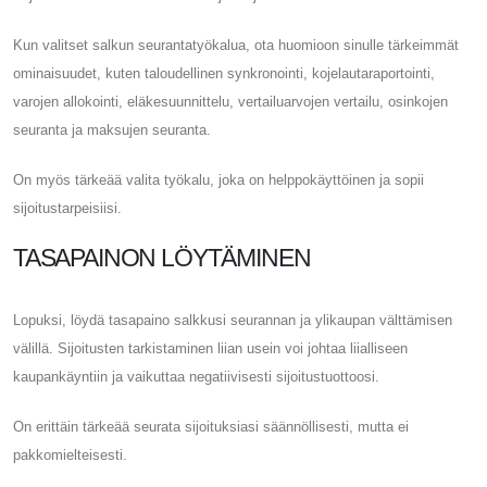
Kun valitset salkun seurantatyökalua, ota huomioon sinulle tärkeimmät
ominaisuudet, kuten taloudellinen synkronointi, kojelautaraportointi,
varojen allokointi, eläkesuunnittelu, vertailuarvojen vertailu, osinkojen
seuranta ja maksujen seuranta.
On myös tärkeää valita työkalu, joka on helppokäyttöinen ja sopii
sijoitustarpeisiisi.
TASAPAINON LÖYTÄMINEN
Lopuksi, löydä tasapaino salkkusi seurannan ja ylikaupan välttämisen
välillä. Sijoitusten tarkistaminen liian usein voi johtaa liialliseen
kaupankäyntiin ja vaikuttaa negatiivisesti sijoitustuottoosi.
On erittäin tärkeää seurata sijoituksiasi säännöllisesti, mutta ei
pakkomielteisesti.