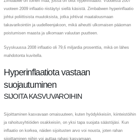
Zimbabwe on toinen maa, jossa on ollut hyperinflaatio. Vuodesta 2007
vuoteen 2009 inflaatio riistäytyi siellä käsistä. Zimbabwen hyperinflaatio
johtui poliittisista muutoksista, jotka johtivat maatalousmaan
takavarikointiin ja uudelleenjakoon, mikä aiheutti ulkomaisen pääoman
poistumisen maasta ja ulkomaan valuutan puutteen.
Syyskuussa 2008 inflaatio oli 79,6 miljardia prosenttia, mikä on lähes
mahdotonta kuvitella.
Hyperinflaatiota vastaan ​​
suojautuminen
SIJOITA KASVUVAROIHIN
Sijoittaminen kasvavaan omaisuuteen, kuten hyödykkeisiin, kiinteistöihin
ja rahoitusyhtiöiden osakkeisiin, on yksi tapa suojata säästöjäsi. Kun
inflaatio on korkea, näiden sijoitusten arvo voi nousta, joten rahan
sijoittaminen niihin voi auttaa rahasi kasvamaan.