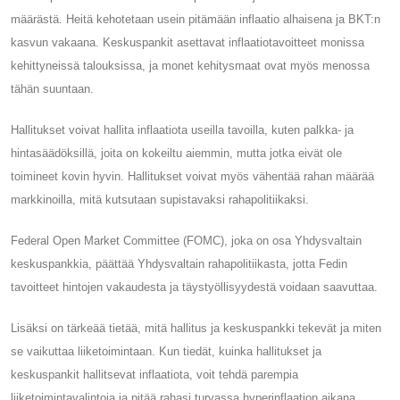
määrästä. Heitä kehotetaan usein pitämään inflaatio alhaisena ja BKT:n
kasvun vakaana. Keskuspankit asettavat inflaatiotavoitteet monissa
kehittyneissä talouksissa, ja monet kehitysmaat ovat myös menossa
tähän suuntaan.
Hallitukset voivat hallita inflaatiota useilla tavoilla, kuten palkka- ja
hintasäädöksillä, joita on kokeiltu aiemmin, mutta jotka eivät ole
toimineet kovin hyvin. Hallitukset voivat myös vähentää rahan määrää
markkinoilla, mitä kutsutaan supistavaksi rahapolitiikaksi.
Federal Open Market Committee (FOMC), joka on osa Yhdysvaltain
keskuspankkia, päättää Yhdysvaltain rahapolitiikasta, jotta Fedin
tavoitteet hintojen vakaudesta ja täystyöllisyydestä voidaan saavuttaa.
Lisäksi on tärkeää tietää, mitä hallitus ja keskuspankki tekevät ja miten
se vaikuttaa liiketoimintaan. Kun tiedät, kuinka hallitukset ja
keskuspankit hallitsevat inflaatiota, voit tehdä parempia
liiketoimintavalintoja ja pitää rahasi turvassa hyperinflaation aikana.