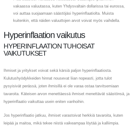
vakaassa valuutassa, kuten Yhdysvaltain dollarissa tai eurossa,
voi auttaa suojaamaan säästöjäsi hyperinflaatiolta. Muista
kuitenkin, että näiden valuuttojen arvot voivat myös vaihdella.
Hyperinflaation vaikutus
HYPERINFLAATION TUHOISAT
VAIKUTUKSET
Ihmiset ja yritykset voivat sekä kärsiä paljon hyperinflaatiosta.
Kulutushyödykkeiden hinnat nousevat liian nopeasti, jotta tulot
pysyisivät perässä, joten ihmisillä ei ole varaa ostaa tarvitsemiaan
tavaroita. Käteisen arvon menettäessä ihmiset menettävät säästönsä, ja
hyperinflaatio vaikuttaa usein eniten vanhoihin.
Jos hyperinflaatio jatkuu, ihmiset varastoivat herkkiä tavaroita, kuten
leipää ja maitoa, mikä tekee niistä vaikeampaa löytää ja kalliimpia.