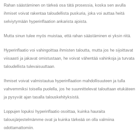
Rahan säästäminen on tärkeä osa tätä prosessia, koska sen avulla
ihmiset voivat rakentaa taloudellista puskuria, joka voi auttaa heitä
selviytymään hyperinflaation ankarista ajoista.
Mutta sinun tulee myös muistaa, että rahan säästäminen ei yksin riitä.
Hyperinflaatio voi vahingoittaa ihmisten taloutta, mutta jos he sijoittavat
viisaasti ja jakavat omistustaan, he voivat vähentää vahinkoja ja turvata
taloudellista tulevaisuuttaan.
Ihmiset voivat valmistautua hyperinflaation mahdollisuuteen ja tulla
vahvemmiksi toisella puolella, jos he suunnittelevat talouttaan etukäteen
ja pysyvät ajan tasalla talouskehityksistä.
Loppujen lopuksi hyperinflaatio osoittaa, kuinka hauraita
talousjärjestelmämme ovat ja kuinka tärkeää on olla valmiina
odottamattomiin.