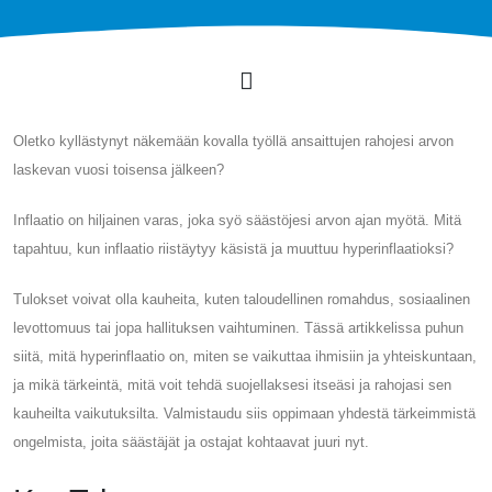
Oletko kyllästynyt näkemään kovalla työllä ansaittujen rahojesi arvon
laskevan vuosi toisensa jälkeen?
Inflaatio on hiljainen varas, joka syö säästöjesi arvon ajan myötä. Mitä
tapahtuu, kun inflaatio riistäytyy käsistä ja muuttuu hyperinflaatioksi?
Tulokset voivat olla kauheita, kuten taloudellinen romahdus, sosiaalinen
levottomuus tai jopa hallituksen vaihtuminen. Tässä artikkelissa puhun
siitä, mitä hyperinflaatio on, miten se vaikuttaa ihmisiin ja yhteiskuntaan,
ja mikä tärkeintä, mitä voit tehdä suojellaksesi itseäsi ja rahojasi sen
kauheilta vaikutuksilta. Valmistaudu siis oppimaan yhdestä tärkeimmistä
ongelmista, joita säästäjät ja ostajat kohtaavat juuri nyt.