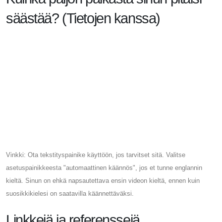
säästää? (Tietojen kanssa)
Vinkki: Ota tekstityspainike käyttöön, jos tarvitset sitä. Valitse
asetuspainikkeesta "automaattinen käännös", jos et tunne englannin
kieltä. Sinun on ehkä napsautettava ensin videon kieltä, ennen kuin
suosikkikielesi on saatavilla käännettäväksi.
Linkkejä ja referenssejä