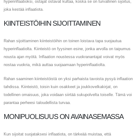
hyperinflaatioksi, ostajat ostavat kultaa, koska se on turvallinen sijoitus,
joka kestää inflaatiota.
KIINTEISTÖIHIN SIJOITTAMINEN
Rahan sijoittaminen kiinteistöihin on toinen loistava tapa suojautua
hyperinflaatiolta. Kiinteistö on fyysinen esine, jonka arvolla on taipumus
nousta ajan myötä. Inflaation noustessa vuokranantajat voivat myös
nostaa vuokria, mikä auttaa suojaamaan hyperinflaatiolta.
Rahan saaminen kiinteistöistä on yksi parhaista tavoista pysyä inflaation
tahdissa. Kiinteistö, toisin kuin osakkeet ja joukkovelkakirjat, on
todellinen omaisuus, joka voidaan siirtää sukupolvelta toiselle. Tämä voi
parantaa perheesi taloudellista turvaa.
MONIPUOLISUUS ON AVAINASEMASSA
Kun sijoitat suojataksesi inflaatiota, on tärkeää muistaa, että