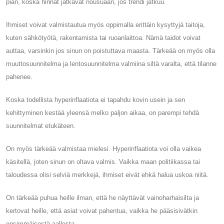
pian, koska hinnat jatkavat nousuaan, jos trendi jatkuu.
Ihmiset voivat valmistautua myös oppimalla erittäin kysyttyjä taitoja,
kuten sähkötyötä, rakentamista tai ruoanlaittoa. Nämä taidot voivat
auttaa, varsinkin jos sinun on poistuttava maasta. Tärkeää on myös olla
muuttosuunnitelma ja lentosuunnitelma valmiina siltä varalta, että tilanne
pahenee.
Koska todellista hyperinflaatiota ei tapahdu kovin usein ja sen
kehittyminen kestää yleensä melko paljon aikaa, on parempi tehdä
suunnitelmat etukäteen.
On myös tärkeää valmistaa mielesi. Hyperinflaatiota voi olla vaikea
käsitellä, joten sinun on oltava valmis. Vaikka maan politiikassa tai
taloudessa olisi selviä merkkejä, ihmiset eivät ehkä halua uskoa niitä.
On tärkeää puhua heille ilman, että he näyttävät vainoharhaisilta ja
kertovat heille, että asiat voivat pahentua, vaikka he pääsisivätkin
ensimmäisestä aallosta.