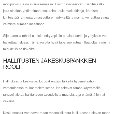
monipuolisuus on avainasemassa. Hyvin tasapainotettu sijoitussalkku,
joka sisältää yhdistelmän osakkeita, joukkovelkakirjoja, käteistä,
kiinteistöjä ja muuta omaisuutta eri yrityksiltä ja mailta, voi auttaa sinua
valmistautumaan inflaatioon.
Sijoittamalla rahasi useisiin erityyppisiin omaisuuseriin ja yrityksiin voit
hajauttaa riskiäsi. Tämä voi olla hyvä tapa suojautua inflaatiolta ja muilta
taloudellisilta riskeiltä.
HALLITUSTEN JA KESKUSPANKKIEN
ROOLI
Hallitukset ja keskuspankit ovat erittäin tärkeitä hyperinflaation
välttämisessä tai käsittelemisessä. He tekevät tämän käyttämällä
rahapolitiikkaa hallitakseen taloudellisia muutoksia ja pitämällä hinnat
vakaina.
Keskuspankit vastaavat maan rahapolitiikasta ja liikkeessä olevan rahan