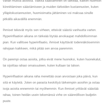
vähän muista asioista. Vaikka säästäminen on tärkeää, kaiken huomion
kiinnittäminen säästämiseen ja muiden tärkeiden kustannusten, kuten
ylläpitokustannusten, huomioimatta jättäminen voi maksaa sinulle
pitkällä aikavälillä enemmän.
Ihmiset tekevät myös sen virheen, etteivät säästä vanhuutta varten.
Hyperinflaation aikana on tärkeää löytää arvokaupat mahdollisimman
pian. Kun vallitsee hyperinflaatio, ihmiset käyttävät todennäköisemmin
rahojaan kaikkeen, mikä pitää sen arvoa paremmin.
On parempi ostaa asioita, jotka eivät mene huonoksi, kuten huonekalut,
tai sijoittaa rahasi omaisuuteen, kuten kultaan tai taloon.
Hyperinflaation aikana raha menettää osan arvostaan ​​joka päivä, kun
sitä ei käytetä. Joten on parasta keskittyä tärkeimpiin asioihin ja ostaa
isoja asioita ennemmin tai myöhemmin. Kun ihmiset yrittävät säästää
rahaa, toinen heidän usein tekemänsä virhe on säännöllisen budjetin
puute.