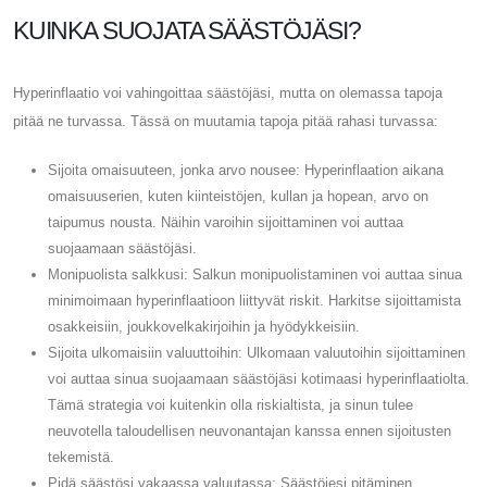
KUINKA SUOJATA SÄÄSTÖJÄSI?
Hyperinflaatio voi vahingoittaa säästöjäsi, mutta on olemassa tapoja
pitää ne turvassa. Tässä on muutamia tapoja pitää rahasi turvassa:
Sijoita omaisuuteen, jonka arvo nousee: Hyperinflaation aikana
omaisuuserien, kuten kiinteistöjen, kullan ja hopean, arvo on
taipumus nousta. Näihin varoihin sijoittaminen voi auttaa
suojaamaan säästöjäsi.
Monipuolista salkkusi: Salkun monipuolistaminen voi auttaa sinua
minimoimaan hyperinflaatioon liittyvät riskit. Harkitse sijoittamista
osakkeisiin, joukkovelkakirjoihin ja hyödykkeisiin.
Sijoita ulkomaisiin valuuttoihin: Ulkomaan valuutoihin sijoittaminen
voi auttaa sinua suojaamaan säästöjäsi kotimaasi hyperinflaatiolta.
Tämä strategia voi kuitenkin olla riskialtista, ja sinun tulee
neuvotella taloudellisen neuvonantajan kanssa ennen sijoitusten
tekemistä.
Pidä säästösi vakaassa valuutassa: Säästöjesi pitäminen