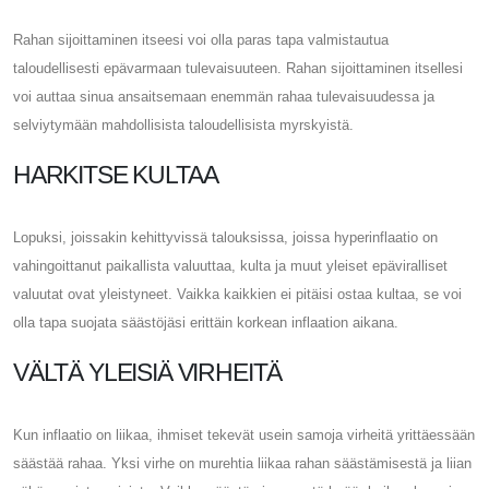
Rahan sijoittaminen itseesi voi olla paras tapa valmistautua
taloudellisesti epävarmaan tulevaisuuteen. Rahan sijoittaminen itsellesi
voi auttaa sinua ansaitsemaan enemmän rahaa tulevaisuudessa ja
selviytymään mahdollisista taloudellisista myrskyistä.
HARKITSE KULTAA
Lopuksi, joissakin kehittyvissä talouksissa, joissa hyperinflaatio on
vahingoittanut paikallista valuuttaa, kulta ja muut yleiset epäviralliset
valuutat ovat yleistyneet. Vaikka kaikkien ei pitäisi ostaa kultaa, se voi
olla tapa suojata säästöjäsi erittäin korkean inflaation aikana.
VÄLTÄ YLEISIÄ VIRHEITÄ
Kun inflaatio on liikaa, ihmiset tekevät usein samoja virheitä yrittäessään
säästää rahaa. Yksi virhe on murehtia liikaa rahan säästämisestä ja liian