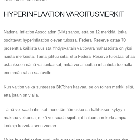
HYPERINFLAATION VAROITUSMERKIT
National Inflation Association (NIA) sanoo, että on 12 merkkiä, jotka
osoittavat hyperinflaation olevan tulossa. Federal Reserve ostaa 70
prosenttia kaikista uusista Yhdysvaltain valtiovarainrahastoista on yksi
näistä merkeistä. Tämä johtuu siitä, että Federal Reserve tulostaa rahaa
ostaakseen nämä valtionkassat, mikä voi aiheuttaa inflaatiota tuomalla
enemmän rahaa saataville.
Kun valtion velka suhteessa BKT:hen kasvaa, se on toinen merkki siitä,
että jotain on vialla.
Tämä voi saada ihmiset menettämään uskonsa hallituksen kykyyn
maksaa velkansa, mikä voi saada sijoittajat haluamaan korkeampia
korkoja korvatakseen vaaran.