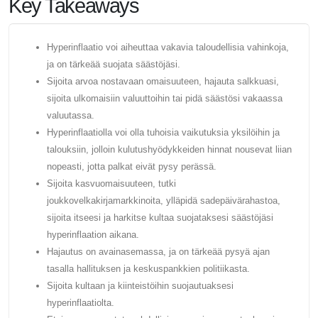
Key Takeaways
Hyperinflaatio voi aiheuttaa vakavia taloudellisia vahinkoja,
ja on tärkeää suojata säästöjäsi.
Sijoita arvoa nostavaan omaisuuteen, hajauta salkkuasi,
sijoita ulkomaisiin valuuttoihin tai pidä säästösi vakaassa
valuutassa.
Hyperinflaatiolla voi olla tuhoisia vaikutuksia yksilöihin ja
talouksiin, jolloin kulutushyödykkeiden hinnat nousevat liian
nopeasti, jotta palkat eivät pysy perässä.
Sijoita kasvuomaisuuteen, tutki
joukkovelkakirjamarkkinoita, ylläpidä sadepäivärahastoa,
sijoita itseesi ja harkitse kultaa suojataksesi säästöjäsi
hyperinflaation aikana.
Hajautus on avainasemassa, ja on tärkeää pysyä ajan
tasalla hallituksen ja keskuspankkien politiikasta.
Sijoita kultaan ja kiinteistöihin suojautuaksesi
hyperinflaatiolta.