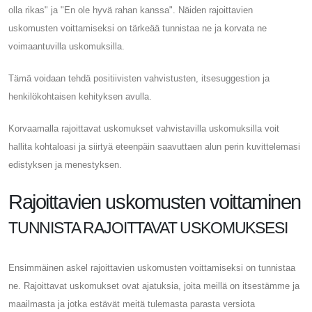
olla rikas" ja "En ole hyvä rahan kanssa". Näiden rajoittavien
uskomusten voittamiseksi on tärkeää tunnistaa ne ja korvata ne
voimaantuvilla uskomuksilla.
Tämä voidaan tehdä positiivisten vahvistusten, itsesuggestion ja
henkilökohtaisen kehityksen avulla.
Korvaamalla rajoittavat uskomukset vahvistavilla uskomuksilla voit
hallita kohtaloasi ja siirtyä eteenpäin saavuttaen alun perin kuvittelemasi
edistyksen ja menestyksen.
Rajoittavien uskomusten voittaminen
TUNNISTA RAJOITTAVAT USKOMUKSESI
Ensimmäinen askel rajoittavien uskomusten voittamiseksi on tunnistaa
ne. Rajoittavat uskomukset ovat ajatuksia, joita meillä on itsestämme ja
maailmasta ja jotka estävät meitä tulemasta parasta versiota