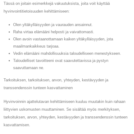
Tässä on joitain esimerkkejä vakuutuksista, joita voit käyttää
hyvinvointitietoisuuden kehittämiseen:
Olen yltäkylläisyyden ja vaurauden ansainnut.
Raha virtaa elämääni helposti ja vaivattomasti.
Olen avoin vastaanottamaan kaiken yltäkylläisyyden, jota
maailmankaikkeus tarjoaa.
Vedin elämääni mahdollisuuksia taloudelliseen menestykseen.
Taloudelliset tavoitteeni ovat saavutettavissa ja pystyn
saavuttamaan ne.
Tarkoituksen, tarkoituksen, arvon, yhteyden, kestävyyden ja
transsendenssin tunteen kasvattaminen
Hyvinvoinnin ajattelutavan kehittämiseen kuuluu muutakin kuin rahaan
liittyvien uskomusten muuttaminen. Se sisältää myös merkityksen,
tarkoituksen, arvon, yhteyden, kestävyyden ja transsendenssin tunteen
kasvattamisen.