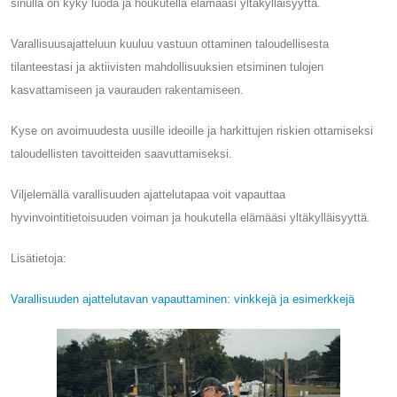
sinulla on kyky luoda ja houkutella elämääsi yltäkylläisyyttä.
Varallisuusajatteluun kuuluu vastuun ottaminen taloudellisesta
tilanteestasi ja aktiivisten mahdollisuuksien etsiminen tulojen
kasvattamiseen ja vaurauden rakentamiseen.
Kyse on avoimuudesta uusille ideoille ja harkittujen riskien ottamiseksi
taloudellisten tavoitteiden saavuttamiseksi.
Viljelemällä varallisuuden ajattelutapaa voit vapauttaa
hyvinvointitietoisuuden voiman ja houkutella elämääsi yltäkylläisyyttä.
Lisätietoja:
Varallisuuden ajattelutavan vapauttaminen: vinkkejä ja esimerkkejä