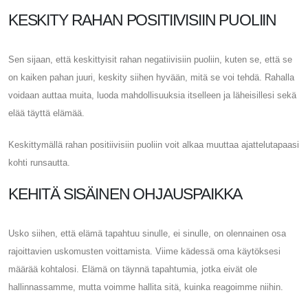
KESKITY RAHAN POSITIIVISIIN PUOLIIN
Sen sijaan, että keskittyisit rahan negatiivisiin puoliin, kuten se, että se
on kaiken pahan juuri, keskity siihen hyvään, mitä se voi tehdä. Rahalla
voidaan auttaa muita, luoda mahdollisuuksia itselleen ja läheisillesi sekä
elää täyttä elämää.
Keskittymällä rahan positiivisiin puoliin voit alkaa muuttaa ajattelutapaasi
kohti runsautta.
KEHITÄ SISÄINEN OHJAUSPAIKKA
Usko siihen, että elämä tapahtuu sinulle, ei sinulle, on olennainen osa
rajoittavien uskomusten voittamista. Viime kädessä oma käytöksesi
määrää kohtalosi. Elämä on täynnä tapahtumia, jotka eivät ole
hallinnassamme, mutta voimme hallita sitä, kuinka reagoimme niihin.