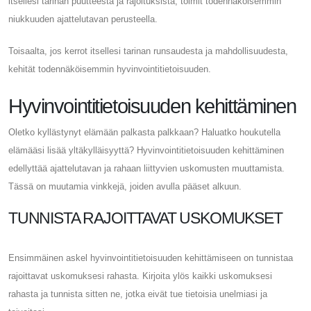
itsellesi tarinan puutteesta ja rajoituksista, toimit todennäköisemmin
niukkuuden ajattelutavan perusteella.
Toisaalta, jos kerrot itsellesi tarinan runsaudesta ja mahdollisuudesta,
kehität todennäköisemmin hyvinvointitietoisuuden.
Hyvinvointitietoisuuden kehittäminen
Oletko kyllästynyt elämään palkasta palkkaan? Haluatko houkutella
elämääsi lisää yltäkylläisyyttä? Hyvinvointitietoisuuden kehittäminen
edellyttää ajattelutavan ja rahaan liittyvien uskomusten muuttamista.
Tässä on muutamia vinkkejä, joiden avulla pääset alkuun.
TUNNISTA RAJOITTAVAT USKOMUKSET
Ensimmäinen askel hyvinvointitietoisuuden kehittämiseen on tunnistaa
rajoittavat uskomuksesi rahasta. Kirjoita ylös kaikki uskomuksesi
rahasta ja tunnista sitten ne, jotka eivät tue tietoisia unelmiasi ja