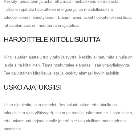
Keskity runsauteen ja usko, että maailmankaikkeus on runsasta.
Tällainen ajattelu houkuttelee energiaa ja luo mahdollisuuksia
taloudelliseen menestykseen. Ensimmäinen askel houkutellaksesi lisää
rahaa elämääsi on muuttaa raha-ajatteluasi.
HARJOITTELE KIITOLLISUUTTA
Kiitollisuuden ajattelu tuo yltäkylläisyyttä. Keskity siihen, mitä sinulla on,
ja ole siitä kiitollinen. Tämä houkuttelee elämääsi lisää yltäkylläisyyttä.
Tee päivittäinen kiitollisuuslista ja keskity elämäsi hyviin asioihin.
USKO AJATUKSIISI
Usko ajatuksiin, joita ajattelet. Jos haluat uskoa, että sinulla on
taloudellista yltäkylläisyyttä, sinun on todella uskottava se. Luota siihen,
että universumi tarjoaa sinulle ja että olet taloudellisen menestyksen
ansainnut.