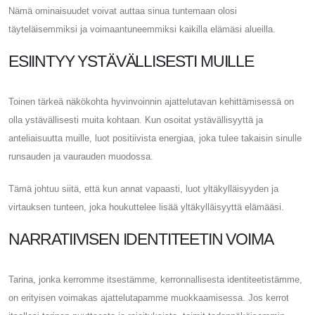
Nämä ominaisuudet voivat auttaa sinua tuntemaan olosi
täyteläisemmiksi ja voimaantuneemmiksi kaikilla elämäsi alueilla.
ESIINTYY YSTÄVÄLLISESTI MUILLE
Toinen tärkeä näkökohta hyvinvoinnin ajattelutavan kehittämisessä on
olla ystävällisesti muita kohtaan. Kun osoitat ystävällisyyttä ja
anteliaisuutta muille, luot positiivista energiaa, joka tulee takaisin sinulle
runsauden ja vaurauden muodossa.
Tämä johtuu siitä, että kun annat vapaasti, luot yltäkylläisyyden ja
virtauksen tunteen, joka houkuttelee lisää yltäkylläisyyttä elämääsi.
NARRATIIVISEN IDENTITEETIN VOIMA
Tarina, jonka kerromme itsestämme, kerronnallisesta identiteetistämme,
on erityisen voimakas ajattelutapamme muokkaamisessa. Jos kerrot