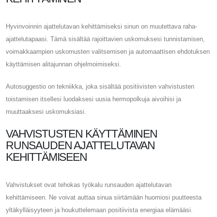
Hyvinvoinnin ajattelutavan kehittämiseksi sinun on muutettava raha-
ajattelutapaasi. Tämä sisältää rajoittavien uskomuksesi tunnistamisen,
voimakkaampien uskomusten valitsemisen ja automaattisen ehdotuksen
käyttämisen alitajunnan ohjelmoimiseksi.
Autosuggestio on tekniikka, joka sisältää positiivisten vahvistusten
toistamisen itsellesi luodaksesi uusia hermopolkuja aivoihisi ja
muuttaaksesi uskomuksiasi.
VAHVISTUSTEN KÄYTTÄMINEN
RUNSAUDEN AJATTELUTAVAN
KEHITTÄMISEEN
Vahvistukset ovat tehokas työkalu runsauden ajattelutavan
kehittämiseen. Ne voivat auttaa sinua siirtämään huomiosi puutteesta
yltäkylläisyyteen ja houkuttelemaan positiivista energiaa elämääsi.