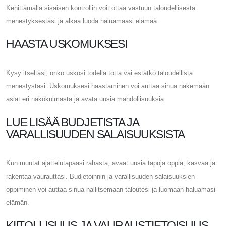
Kehittämällä sisäisen kontrollin voit ottaa vastuun taloudellisesta
menestyksestäsi ja alkaa luoda haluamaasi elämää.
HAASTA USKOMUKSESI
Kysy itseltäsi, onko uskosi todella totta vai estätkö taloudellista
menestystäsi. Uskomuksesi haastaminen voi auttaa sinua näkemään
asiat eri näkökulmasta ja avata uusia mahdollisuuksia.
LUE LISÄÄ BUDJETISTA JA
VARALLISUUDEN SALAISUUKSISTA
Kun muutat ajattelutapaasi rahasta, avaat uusia tapoja oppia, kasvaa ja
rakentaa vaurauttasi. Budjetoinnin ja varallisuuden salaisuuksien
oppiminen voi auttaa sinua hallitsemaan taloutesi ja luomaan haluamasi
elämän.
KIITOLLISUUS JA VAURAUSTIETOISUUS