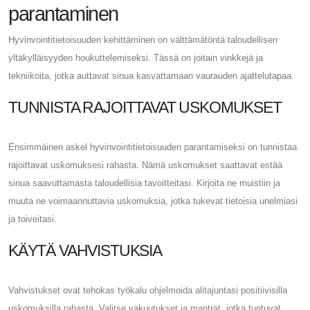
parantaminen
Hyvinvointitietoisuuden kehittäminen on välttämätöntä taloudellisen
yltäkylläisyyden houkuttelemiseksi. Tässä on joitain vinkkejä ja
tekniikoita, jotka auttavat sinua kasvattamaan vaurauden ajattelutapaa.
TUNNISTA RAJOITTAVAT USKOMUKSET
Ensimmäinen askel hyvinvointitietoisuuden parantamiseksi on tunnistaa
rajoittavat uskomuksesi rahasta. Nämä uskomukset saattavat estää
sinua saavuttamasta taloudellisia tavoitteitasi. Kirjoita ne muistiin ja
muuta ne voimaannuttavia uskomuksia, jotka tukevat tietoisia unelmiasi
ja toiveitasi.
KÄYTÄ VAHVISTUKSIA
Vahvistukset ovat tehokas työkalu ohjelmoida alitajuntasi positiivisilla
uskomuksilla rahasta. Valitse vakuutukset ja mantrat, jotka tuntuvat