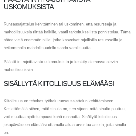
USKOMUKSISTA
Runsausajattelun kehittäminen tai uskominen, että resursseja ja
mahdollisuuksia riittää kaikille, vaatii tarkoituksellista ponnistelua. Tämä
pätee vielä enemmän niille, jotka kasvoivat rajallisilla resursseilla ja
heikommalla mahdollisuudella saada varallisuutta.
Päästä irti rajoittavista uskomuksista ja keskity olemassa oleviin
mahdollisuuksiin.
SISÄLLYTÄ KIITOLLISUUS ELÄMÄÄSI
Kiitollisuus on tehokas työkalu runsausajattelun kehittämiseen.
Keskittämällä siihen, mitä sinulla on, sen sijaan, mitä sinulta puuttuu,
voit muuttaa ajattelutapaasi kohti runsautta. Sisällytä kiitollisuus
jokapäiväiseen elämääsi ottamalla aikaa arvostaa asioita, joita sinulla
on.