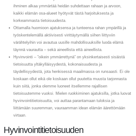
ihminen alkaa ymmärtää heidän suhdettaan rahaan ja arvoon,
kaikki elämän osa-alueet hyötyvät tästä harjoituksesta ja
korkeammasta tietoisuudesta.
Ottamalla huomioon ajatuksensa ja tunteensa rahan ympärillä ja
työskentelemällä aktiivisesti virittäytymällä siihen liittyviin
värähtelyihin voi avautua uusille mahdollisuuksille luoda elämä
täynnä vaurautta – sekä aineellista että aineellista.
Hyvinvointi – ”oikein ymmärrettynä” on yksinkertaisesti sisäistä
tietoisuutta yltäkylläisyydestä, kokonaisuudesta ja
täydellisyydestä, jota henkisessä maailmassa on runsaasti. Ei ole
koskaan ollut eikä ole koskaan ollut puutetta muusta tarjonnasta
kuin siitä, jonka olemme luoneet itsellemme rajallisen
tietoisuutemme vuoksi. Mielen ruokkiminen ajatuksilla, jotka luovat
hyvinvointitietoisuutta, voi auttaa parantamaan tuloksia ja
liittämään suuremman, vauraamman idean elämän äärettömään
virtaan.
Hyvinvointitietoisuuden