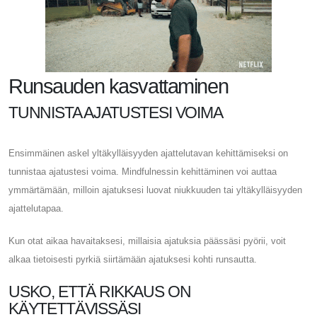
Runsauden kasvattaminen
TUNNISTA AJATUSTESI VOIMA
Ensimmäinen askel yltäkylläisyyden ajattelutavan kehittämiseksi on
tunnistaa ajatustesi voima. Mindfulnessin kehittäminen voi auttaa
ymmärtämään, milloin ajatuksesi luovat niukkuuden tai yltäkylläisyyden
ajattelutapaa.
Kun otat aikaa havaitaksesi, millaisia ​​ajatuksia päässäsi pyörii, voit
alkaa tietoisesti pyrkiä siirtämään ajatuksesi kohti runsautta.
USKO, ETTÄ RIKKAUS ON
KÄYTETTÄVISSÄSI