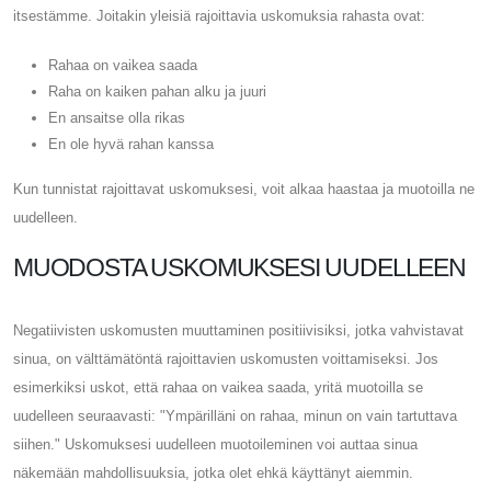
itsestämme. Joitakin yleisiä rajoittavia uskomuksia rahasta ovat:
Rahaa on vaikea saada
Raha on kaiken pahan alku ja juuri
En ansaitse olla rikas
En ole hyvä rahan kanssa
Kun tunnistat rajoittavat uskomuksesi, voit alkaa haastaa ja muotoilla ne
uudelleen.
MUODOSTA USKOMUKSESI UUDELLEEN
Negatiivisten uskomusten muuttaminen positiivisiksi, jotka vahvistavat
sinua, on välttämätöntä rajoittavien uskomusten voittamiseksi. Jos
esimerkiksi uskot, että rahaa on vaikea saada, yritä muotoilla se
uudelleen seuraavasti: "Ympärilläni on rahaa, minun on vain tartuttava
siihen." Uskomuksesi uudelleen muotoileminen voi auttaa sinua
näkemään mahdollisuuksia, jotka olet ehkä käyttänyt aiemmin.