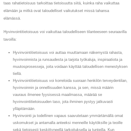
taas rahatietoisuus tarkoittaa tietoisuutta siitä, kuinka raha vaikuttaa
elämään ja mitkä ovat taloudelliset vaikutukset missä tahansa
elämässä.
Hyvinvointitietoisuus voi vaikuttaa taloudelliseen tilanteeseen seuraavilla
tavoilla:
Hyvinvointitietoisuus voi auttaa muuttamaan näkemystä rahasta,
hyvinvoinnista ja runsaudesta ja tarjota työkaluja, inspiraatiota ja
muutosprosesseja, joita voidaan käyttää taloudellisen menestyksen
tiellä.
Hyvinvointitietoisuus voi korreloida suoraan henkilön terveydentilan,
hyvinvoinnin ja onnellisuuden kanssa, ja sen, missä määrin
vauraus ilmenee fyysisessä maailmassa, määrää se
hyvinvointitietoisuuden taso, jota ihminen pystyy jatkuvasti
ylläpitämään.
Hyvinvointi ja todellinen vapaus saavutetaan ymmärtämällä omat
uskomukset ja antamalla anteeksi menneille käytöksille ja teoille
sekä tietoisesti keskittyneellä tarkoituksella ja tunteilla. Kun