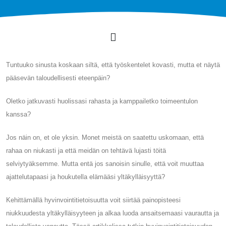
Tuntuuko sinusta koskaan siltä, ​​että työskentelet kovasti, mutta et näytä
pääsevän taloudellisesti eteenpäin?
Oletko jatkuvasti huolissasi rahasta ja kamppailetko toimeentulon
kanssa?
Jos näin on, et ole yksin. Monet meistä on saatettu uskomaan, että
rahaa on niukasti ja että meidän on tehtävä lujasti töitä
selviytyäksemme. Mutta entä jos sanoisin sinulle, että voit muuttaa
ajattelutapaasi ja houkutella elämääsi yltäkylläisyyttä?
Kehittämällä hyvinvointitietoisuutta voit siirtää painopisteesi
niukkuudesta yltäkylläisyyteen ja alkaa luoda ansaitsemaasi vaurautta ja