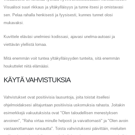
Visualisoi suuri rikkaus ja yltäkylläisyys ja tunne itsesi jo omistavasi
sen. Pelaa rahalla henkisesti ja fyysisesti, kunnes tunnet olosi
mukavaksi.
Kuvittele eläväsi unelmiesi kodissasi, ajavasi unelma-autoasi ja
viettävän ylellistä lomaa.
Mitä enemmän voit tuntea yltäkylläisyyden tunteita, sitä enemmän
houkuttelet niitä elämääsi.
KÄYTÄ VAHVISTUKSIA
Vahvistukset ovat positiivisia lausuntoja, joita toistat itsellesi
ohjelmoidaksesi alitajuntaan positiivisia uskomuksia rahasta. Joitakin
esimerkkejä vakuutuksista ovat "Olen taloudellisen menestyksen
arvoinen", "Raha virtaa minulle helposti ja vaivattomasti" ja "Olen avoin
vastaanottamaan runsautta". Toista vahvistuksesi päivittäin, mieluiten