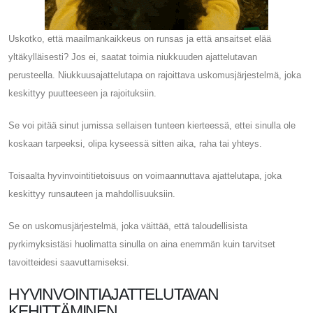
Uskotko, että maailmankaikkeus on runsas ja että ansaitset elää
yltäkylläisesti? Jos ei, saatat toimia niukkuuden ajattelutavan
perusteella. Niukkuusajattelutapa on rajoittava uskomusjärjestelmä, joka
keskittyy puutteeseen ja rajoituksiin.
Se voi pitää sinut jumissa sellaisen tunteen kierteessä, ettei sinulla ole
koskaan tarpeeksi, olipa kyseessä sitten aika, raha tai yhteys.
Toisaalta hyvinvointitietoisuus on voimaannuttava ajattelutapa, joka
keskittyy runsauteen ja mahdollisuuksiin.
Se on uskomusjärjestelmä, joka väittää, että taloudellisista
pyrkimyksistäsi huolimatta sinulla on aina enemmän kuin tarvitset
tavoitteidesi saavuttamiseksi.
HYVINVOINTIAJATTELUTAVAN
KEHITTÄMINEN