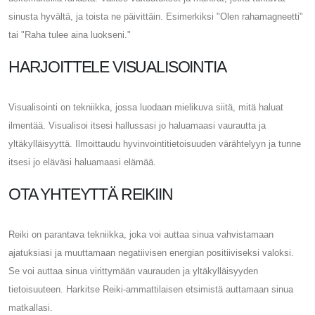
sinusta hyvältä, ja toista ne päivittäin. Esimerkiksi "Olen rahamagneetti"
tai "Raha tulee aina luokseni."
HARJOITTELE VISUALISOINTIA
Visualisointi on tekniikka, jossa luodaan mielikuva siitä, mitä haluat
ilmentää. Visualisoi itsesi hallussasi jo haluamaasi vaurautta ja
yltäkylläisyyttä. Ilmoittaudu hyvinvointitietoisuuden värähtelyyn ja tunne
itsesi jo eläväsi haluamaasi elämää.
OTA YHTEYTTÄ REIKIIN
Reiki on parantava tekniikka, joka voi auttaa sinua vahvistamaan
ajatuksiasi ja muuttamaan negatiivisen energian positiiviseksi valoksi.
Se voi auttaa sinua virittymään vaurauden ja yltäkylläisyyden
tietoisuuteen. Harkitse Reiki-ammattilaisen etsimistä auttamaan sinua
matkallasi.