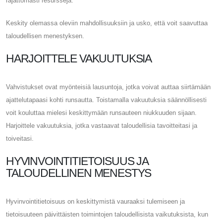
rajattomasti resursseja.
Keskity olemassa oleviin mahdollisuuksiin ja usko, että voit saavuttaa
taloudellisen menestyksen.
HARJOITTELE VAKUUTUKSIA
Vahvistukset ovat myönteisiä lausuntoja, jotka voivat auttaa siirtämään
ajattelutapaasi kohti runsautta. Toistamalla vakuutuksia säännöllisesti
voit kouluttaa mielesi keskittymään runsauteen niukkuuden sijaan.
Harjoittele vakuutuksia, jotka vastaavat taloudellisia tavoitteitasi ja
toiveitasi.
HYVINVOINTITIETOISUUS JA
TALOUDELLINEN MENESTYS
Hyvinvointitietoisuus on keskittymistä vauraaksi tulemiseen ja
tietoisuuteen päivittäisten toimintojen taloudellisista vaikutuksista, kun