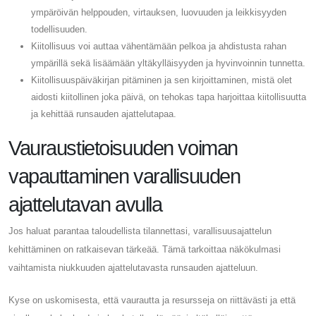
ympäröivän helppouden, virtauksen, luovuuden ja leikkisyyden
todellisuuden.
Kiitollisuus voi auttaa vähentämään pelkoa ja ahdistusta rahan
ympärillä sekä lisäämään yltäkylläisyyden ja hyvinvoinnin tunnetta.
Kiitollisuuspäiväkirjan pitäminen ja sen kirjoittaminen, mistä olet
aidosti kiitollinen joka päivä, on tehokas tapa harjoittaa kiitollisuutta
ja kehittää runsauden ajattelutapaa.
Vauraustietoisuuden voiman
vapauttaminen varallisuuden
ajattelutavan avulla
Jos haluat parantaa taloudellista tilannettasi, varallisuusajattelun
kehittäminen on ratkaisevan tärkeää. Tämä tarkoittaa näkökulmasi
vaihtamista niukkuuden ajattelutavasta runsauden ajatteluun.
Kyse on uskomisesta, että vaurautta ja resursseja on riittävästi ja että