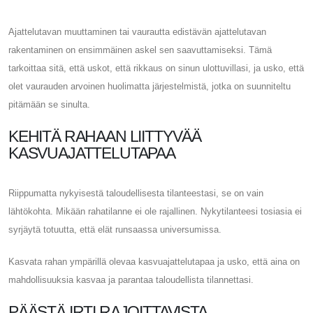
Ajattelutavan muuttaminen tai vaurautta edistävän ajattelutavan
rakentaminen on ensimmäinen askel sen saavuttamiseksi. Tämä
tarkoittaa sitä, että uskot, että rikkaus on sinun ulottuvillasi, ja usko, että
olet vaurauden arvoinen huolimatta järjestelmistä, jotka on suunniteltu
pitämään se sinulta.
KEHITÄ RAHAAN LIITTYVÄÄ
KASVUAJATTELUTAPAA
Riippumatta nykyisestä taloudellisesta tilanteestasi, se on vain
lähtökohta. Mikään rahatilanne ei ole rajallinen. Nykytilanteesi tosiasia ei
syrjäytä totuutta, että elät runsaassa universumissa.
Kasvata rahan ympärillä olevaa kasvuajattelutapaa ja usko, että aina on
mahdollisuuksia kasvaa ja parantaa taloudellista tilannettasi.
PÄÄSTÄ IRTI RAJOITTAVISTA