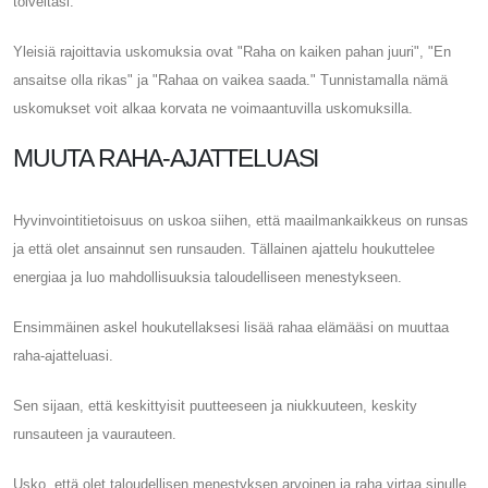
toiveitasi.
Yleisiä rajoittavia uskomuksia ovat "Raha on kaiken pahan juuri", "En
ansaitse olla rikas" ja "Rahaa on vaikea saada." Tunnistamalla nämä
uskomukset voit alkaa korvata ne voimaantuvilla uskomuksilla.
MUUTA RAHA-AJATTELUASI
Hyvinvointitietoisuus on uskoa siihen, että maailmankaikkeus on runsas
ja että olet ansainnut sen runsauden. Tällainen ajattelu houkuttelee
energiaa ja luo mahdollisuuksia taloudelliseen menestykseen.
Ensimmäinen askel houkutellaksesi lisää rahaa elämääsi on muuttaa
raha-ajatteluasi.
Sen sijaan, että keskittyisit puutteeseen ja niukkuuteen, keskity
runsauteen ja vaurauteen.
Usko, että olet taloudellisen menestyksen arvoinen ja raha virtaa sinulle