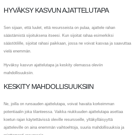
HYVÄKSY KASVUN AJATTELUTAPA
Sen sijaan, että luulet, että resursseista on pulaa, ajattele rahan
säästämistä sijoituksena itseesi. Kun sijoitat rahaa esimerkiksi
säästötilille, sijoitat rahasi paikkaan, jossa ne voivat kasvaa ja saavuttaa
vielä enemmän.
Hyväksy kasvun ajattelutapa ja keskity olemassa oleviin
mahdollisuuksiin.
KESKITY MAHDOLLISUUKSIIN
Ne, joilla on runsauden ajattelutapa, voivat havaita korkeimman
potentiaalin joka tilanteessa. Vaikka niukkuuden ajattelutapa asettaa
koetun rajan käytettävissä oleville resursseille, yltäkylläisyyttä
ajatteleville on aina enemmän vaihtoehtoja, suuria mahdollisuuksia ja