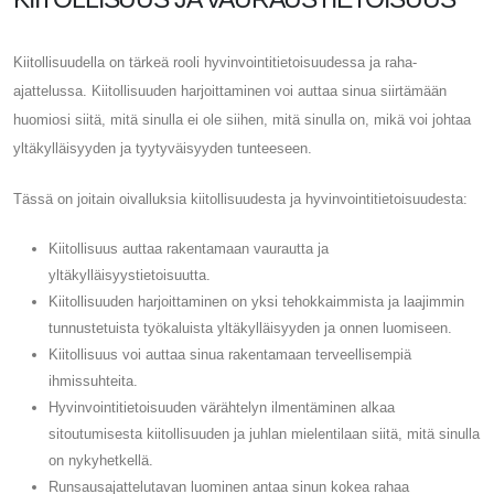
Kiitollisuudella on tärkeä rooli hyvinvointitietoisuudessa ja raha-
ajattelussa. Kiitollisuuden harjoittaminen voi auttaa sinua siirtämään
huomiosi siitä, mitä sinulla ei ole siihen, mitä sinulla on, mikä voi johtaa
yltäkylläisyyden ja tyytyväisyyden tunteeseen.
Tässä on joitain oivalluksia kiitollisuudesta ja hyvinvointitietoisuudesta:
Kiitollisuus auttaa rakentamaan vaurautta ja
yltäkylläisyystietoisuutta.
Kiitollisuuden harjoittaminen on yksi tehokkaimmista ja laajimmin
tunnustetuista työkaluista yltäkylläisyyden ja onnen luomiseen.
Kiitollisuus voi auttaa sinua rakentamaan terveellisempiä
ihmissuhteita.
Hyvinvointitietoisuuden värähtelyn ilmentäminen alkaa
sitoutumisesta kiitollisuuden ja juhlan mielentilaan siitä, mitä sinulla
on nykyhetkellä.
Runsausajattelutavan luominen antaa sinun kokea rahaa