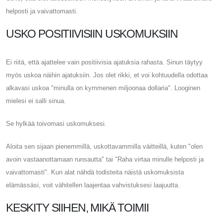
helposti ja vaivattomasti.
USKO POSITIIVISIIN USKOMUKSIIN
Ei riitä, että ajattelee vain positiivisia ajatuksia rahasta. Sinun täytyy
myös uskoa näihin ajatuksiin. Jos olet rikki, et voi kohtuudella odottaa
alkavasi uskoa "minulla on kymmenen miljoonaa dollaria". Looginen
mielesi ei salli sinua.
Se hylkää toivomasi uskomuksesi.
Aloita sen sijaan pienemmillä, uskottavammilla väitteillä, kuten "olen
avoin vastaanottamaan runsautta" tai "Raha virtaa minulle helposti ja
vaivattomasti". Kun alat nähdä todisteita näistä uskomuksista
elämässäsi, voit vähitellen laajentaa vahvistuksesi laajuutta.
KESKITY SIIHEN, MIKÄ TOIMII