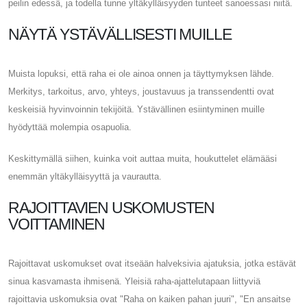
peilin edessä, ja todella tunne yltäkylläisyyden tunteet sanoessasi niitä.
NÄYTÄ YSTÄVÄLLISESTI MUILLE
Muista lopuksi, että raha ei ole ainoa onnen ja täyttymyksen lähde.
Merkitys, tarkoitus, arvo, yhteys, joustavuus ja transsendentti ovat
keskeisiä hyvinvoinnin tekijöitä. Ystävällinen esiintyminen muille
hyödyttää molempia osapuolia.
Keskittymällä siihen, kuinka voit auttaa muita, houkuttelet elämääsi
enemmän yltäkylläisyyttä ja vaurautta.
RAJOITTAVIEN USKOMUSTEN
VOITTAMINEN
Rajoittavat uskomukset ovat itseään halveksivia ajatuksia, jotka estävät
sinua kasvamasta ihmisenä. Yleisiä raha-ajattelutapaan liittyviä
rajoittavia uskomuksia ovat "Raha on kaiken pahan juuri", "En ansaitse