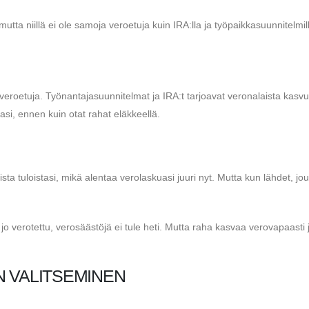
 mutta niillä ei ole samoja veroetuja kuin IRA:lla ja työpaikkasuunnitelmil
ä veroetuja. Työnantajasuunnitelmat ja IRA:t tarjoavat veronalaista kasv
tasi, ennen kuin otat rahat eläkkeellä.
ista tuloistasi, mikä alentaa verolaskuasi juuri nyt. Mutta kun lähdet, jo
jo verotettu, verosäästöjä ei tule heti. Mutta raha kasvaa verovapaasti 
N VALITSEMINEN