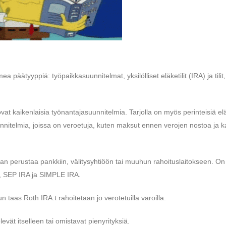
a päätyyppiä: työpaikkasuunnitelmat, yksilölliset eläketilit (IRA) ja tilit,
at kaikenlaisia ​​työnantajasuunnitelmia. Tarjolla on myös perinteisiä el
uunnitelmia, joissa on veroetuja, kuten maksut ennen verojen nostoa ja 
daan perustaa pankkiin, välitysyhtiöön tai muuhun rahoituslaitokseen. On
RA, SEP IRA ja SIMPLE IRA.
kun taas Roth IRA:t rahoitetaan jo verotetuilla varoilla.
evät itselleen tai omistavat pienyrityksiä.