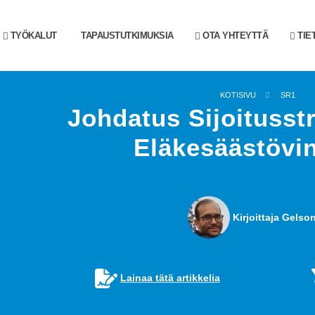
TYÖKALUT
TAPAUSTUTKIMUKSIA
OTA YHTEYTTÄ
TIE
KOTISIVU
SR1
Johdatus Sijoitusstr
Eläkesäästövi
Kirjoittaja Gelson
Lainaa tätä artikkelia