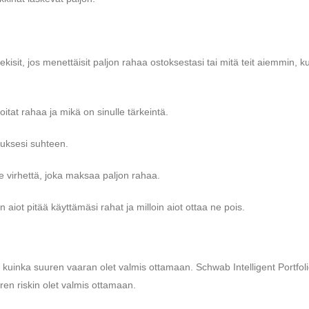
tekisit, jos menettäisit paljon rahaa ostoksestasi tai mitä teit aiemmin, k
itat rahaa ja mikä on sinulle tärkeintä.
muksesi suhteen.
tee virhettä, joka maksaa paljon rahaa.
n aiot pitää käyttämäsi rahat ja milloin aiot ottaa ne pois.
lle, kuinka suuren vaaran olet valmis ottamaan. Schwab Intelligent Portfol
uuren riskin olet valmis ottamaan.