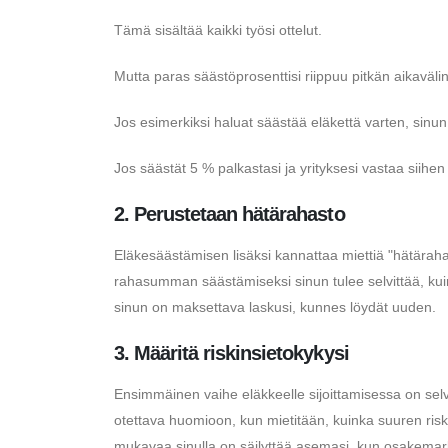
Tämä sisältää kaikki työsi ottelut.
Mutta paras säästöprosenttisi riippuu pitkän aikavälin
Jos esimerkiksi haluat säästää eläkettä varten, sinu
Jos säästät 5 % palkastasi ja yrityksesi vastaa siihen 
2. Perustetaan hätärahasto
Eläkesäästämisen lisäksi kannattaa miettiä "hätärah
rahasumman säästämiseksi sinun tulee selvittää, kuin
sinun on maksettava laskusi, kunnes löydät uuden.
3. Määritä riskinsietokykysi
Ensimmäinen vaihe eläkkeelle sijoittamisessa on selv
otettava huomioon, kun mietitään, kuinka suuren riski
mukavaa sinulla on säilyttää asemasi, kun osakemark