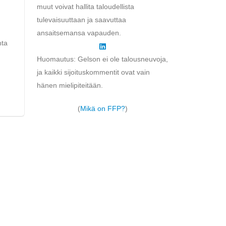
muut voivat hallita taloudellista
tulevaisuuttaan ja saavuttaa
ansaitsemansa vapauden.
hta
Huomautus: Gelson ei ole talousneuvoja,
ja kaikki sijoituskommentit ovat vain
hänen mielipiteitään.
(
Mikä on FFP?
)