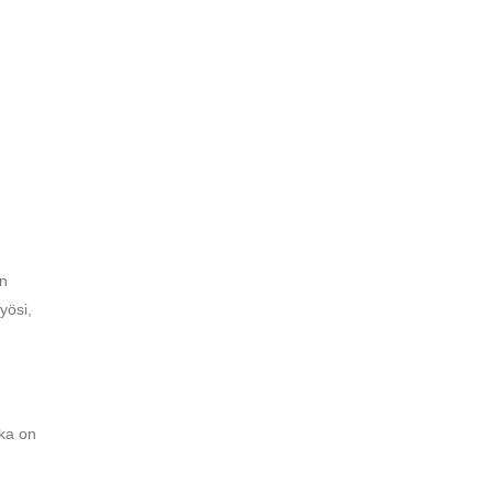
en
yösi,
tka on