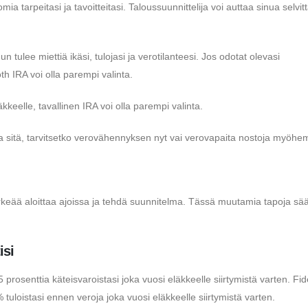
mia tarpeitasi ja tavoitteitasi. Taloussuunnittelija voi auttaa sinua selvi
n tulee miettiä ikäsi, tulojasi ja verotilanteesi. Jos odotat olevasi
h IRA voi olla parempi valinta.
kkeelle, tavallinen IRA voi olla parempi valinta.
a sitä, tarvitsetko verovähennyksen nyt vai verovapaita nostoja myöhe
ärkeää aloittaa ajoissa ja tehdä suunnitelma. Tässä muutamia tapoja sä
isi
 prosenttia käteisvaroistasi joka vuosi eläkkeelle siirtymistä varten. Fide
tuloistasi ennen veroja joka vuosi eläkkeelle siirtymistä varten.