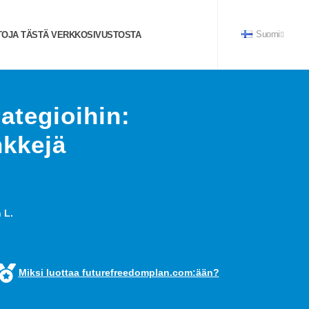
TOJA TÄSTÄ VERKKOSIVUSTOSTA
Suomi
ategioihin:
nkkejä
 L.
Miksi luottaa futurefreedomplan.com:ään?