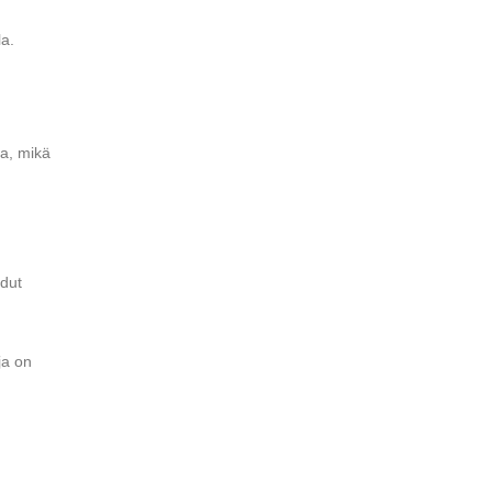
la.
ua, mikä
udut
ja on