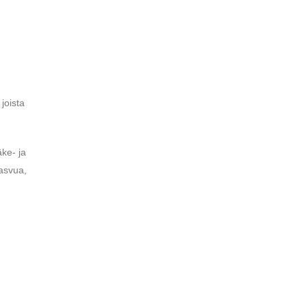
 joista
äke- ja
kasvua,