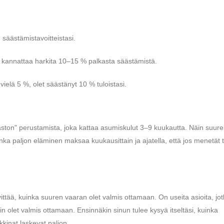
 säästämistavoitteistasi.
n kannattaa harkita 10–15 % palkasta säästämistä.
vielä 5 %, olet säästänyt 10 % tuloistasi.
aston" perustamista, joka kattaa asumiskulut 3–9 kuukautta. Näin suur
ka paljon eläminen maksaa kuukausittain ja ajatella, että jos menetät t
ittää, kuinka suuren vaaran olet valmis ottamaan. On useita asioita, jo
n olet valmis ottamaan. Ensinnäkin sinun tulee kysyä itseltäsi, kuinka
kinat laskevat paljon.