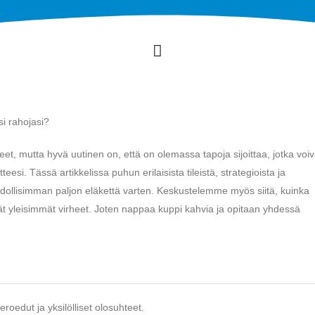
si rahojasi?
eet, mutta hyvä uutinen on, että on olemassa tapoja sijoittaa, jotka voiv
si. Tässä artikkelissa puhun erilaisista tileistä, strategioista ja
ahdollisimman paljon eläkettä varten. Keskustelemme myös siitä, kuinka
tät yleisimmät virheet. Joten nappaa kuppi kahvia ja opitaan yhdessä
roedut ja yksilölliset olosuhteet.