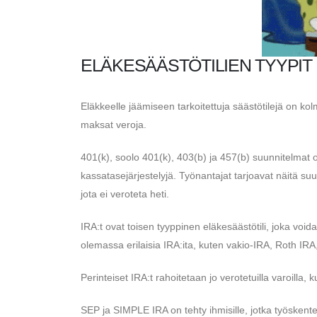
ELÄKESÄÄSTÖTILIEN TYYPIT
Eläkkeelle jäämiseen tarkoitettuja säästötilejä on kolme
maksat veroja.
401(k), soolo 401(k), 403(b) ja 457(b) suunnitelmat ov
kassatasejärjestelyjä. Työnantajat tarjoavat näitä s
jota ei veroteta heti.
IRA:t ovat toisen tyyppinen eläkesäästötili, joka voi
olemassa erilaisia ​​IRA:ita, kuten vakio-IRA, Roth I
Perinteiset IRA:t rahoitetaan jo verotetuilla varoilla, 
SEP ja SIMPLE IRA on tehty ihmisille, jotka työskentel