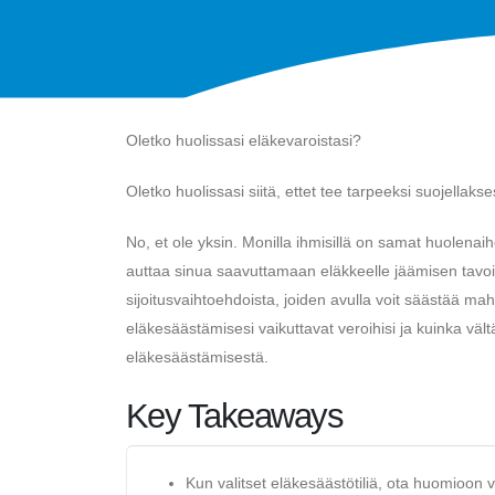
Oletko huolissasi eläkevaroistasi?
Oletko huolissasi siitä, ettet tee tarpeeksi suojellakse
No, et ole yksin. Monilla ihmisillä on samat huolenaih
auttaa sinua saavuttamaan eläkkeelle jäämisen tavoittee
sijoitusvaihtoehdoista, joiden avulla voit säästää m
eläkesäästämisesi vaikuttavat veroihisi ja kuinka väl
eläkesäästämisestä.
Key Takeaways
Kun valitset eläkesäästötiliä, ota huomioon ve