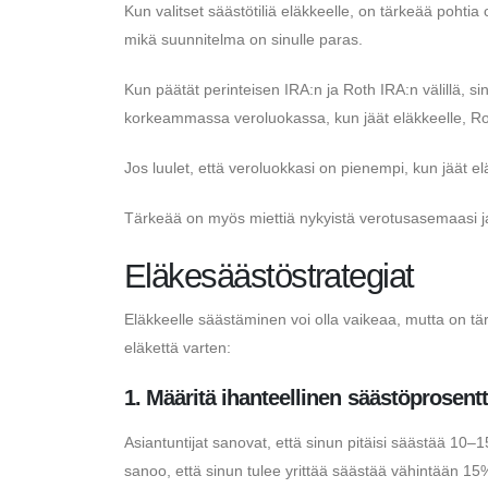
Kun valitset säästötiliä eläkkeelle, on tärkeää pohtia o
mikä suunnitelma on sinulle paras.
Kun päätät perinteisen IRA:n ja Roth IRA:n välillä, sinu
korkeammassa veroluokassa, kun jäät eläkkeelle, Rot
Jos luulet, että veroluokkasi on pienempi, kun jäät elä
Tärkeää on myös miettiä nykyistä verotusasemaasi j
Eläkesäästöstrategiat
Eläkkeelle säästäminen voi olla vaikeaa, mutta on t
eläkettä varten:
1. Määritä ihanteellinen säästöprosentt
Asiantuntijat sanovat, että sinun pitäisi säästää 10–15
sanoo, että sinun tulee yrittää säästää vähintään 15% 