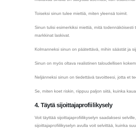
Toiseksi sinun tulee miettiä, miten yleensä toimit.
Sinun tulisi esimerkiksi miettiä, mitä todennäköisesti 
markkinat laskivat.
Kolmanneksi sinun on päätettävä, mihin säästät ja sijo
Sinun on myös oltava realistinen taloudellisen koke
Neljänneksi sinun on tiedettävä tavoitteesi, jotta et 
Se, miten koet riskin, riippuu paljon siitä, kuinka kaua
4. Täytä sijoittajaprofiilikysely
Voit täyttää sijoittajaprofiilikyselyn saadaksesi selvi
sijoittajaprofiilikyselyn avulla voit selvittää, kuinka s