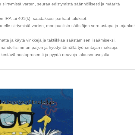
 siirtymistä varten, seuraa edistymistä säännöllisesti ja määritä
kuten IRA tai 401(k), saadaksesi parhaat tulokset.
eelle siirtymistä varten, monipuolista säästöjen verotustapa ja -ajanko
tta ja käytä vinkkejä ja taktiikkaa säästämisen lisäämiseksi.
 mahdollisimman paljon ja hyödyntämällä työnantajan maksuja.
 kestävä nostoprosentti ja pyydä neuvoja talousneuvojalta.