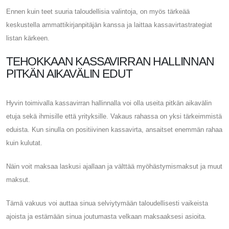
Ennen kuin teet suuria taloudellisia valintoja, on myös tärkeää
keskustella ammattikirjanpitäjän kanssa ja laittaa kassavirtastrategiat
listan kärkeen.
TEHOKKAAN KASSAVIRRAN HALLINNAN
PITKÄN AIKAVÄLIN EDUT
Hyvin toimivalla kassavirran hallinnalla voi olla useita pitkän aikavälin
etuja sekä ihmisille että yrityksille. Vakaus rahassa on yksi tärkeimmistä
eduista. Kun sinulla on positiivinen kassavirta, ansaitset enemmän rahaa
kuin kulutat.
Näin voit maksaa laskusi ajallaan ja välttää myöhästymismaksut ja muut
maksut.
Tämä vakuus voi auttaa sinua selviytymään taloudellisesti vaikeista
ajoista ja estämään sinua joutumasta velkaan maksaaksesi asioita.