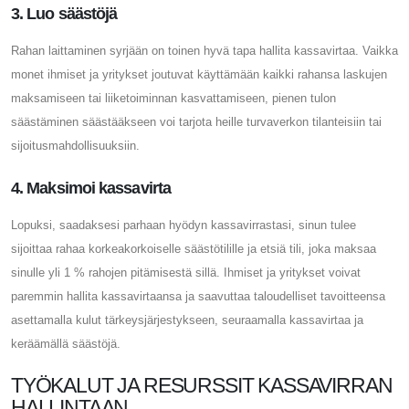
3. Luo säästöjä
Rahan laittaminen syrjään on toinen hyvä tapa hallita kassavirtaa. Vaikka
monet ihmiset ja yritykset joutuvat käyttämään kaikki rahansa laskujen
maksamiseen tai liiketoiminnan kasvattamiseen, pienen tulon
säästäminen säästääkseen voi tarjota heille turvaverkon tilanteisiin tai
sijoitusmahdollisuuksiin.
4. Maksimoi kassavirta
Lopuksi, saadaksesi parhaan hyödyn kassavirrastasi, sinun tulee
sijoittaa rahaa korkeakorkoiselle säästötilille ja etsiä tili, joka maksaa
sinulle yli 1 % rahojen pitämisestä sillä. Ihmiset ja yritykset voivat
paremmin hallita kassavirtaansa ja saavuttaa taloudelliset tavoitteensa
asettamalla kulut tärkeysjärjestykseen, seuraamalla kassavirtaa ja
keräämällä säästöjä.
TYÖKALUT JA RESURSSIT KASSAVIRRAN
HALLINTAAN