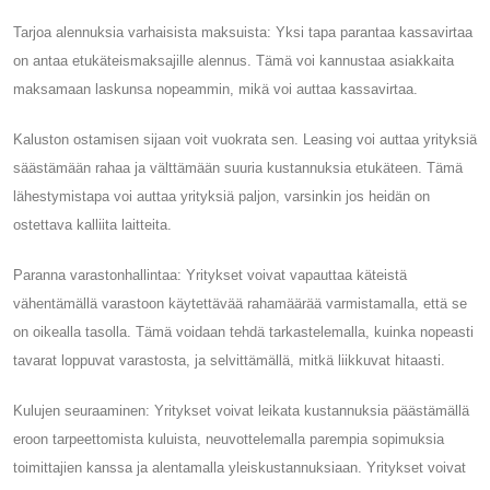
Tarjoa alennuksia varhaisista maksuista: Yksi tapa parantaa kassavirtaa
on antaa etukäteismaksajille alennus. Tämä voi kannustaa asiakkaita
maksamaan laskunsa nopeammin, mikä voi auttaa kassavirtaa.
Kaluston ostamisen sijaan voit vuokrata sen. Leasing voi auttaa yrityksiä
säästämään rahaa ja välttämään suuria kustannuksia etukäteen. Tämä
lähestymistapa voi auttaa yrityksiä paljon, varsinkin jos heidän on
ostettava kalliita laitteita.
Paranna varastonhallintaa: Yritykset voivat vapauttaa käteistä
vähentämällä varastoon käytettävää rahamäärää varmistamalla, että se
on oikealla tasolla. Tämä voidaan tehdä tarkastelemalla, kuinka nopeasti
tavarat loppuvat varastosta, ja selvittämällä, mitkä liikkuvat hitaasti.
Kulujen seuraaminen: Yritykset voivat leikata kustannuksia päästämällä
eroon tarpeettomista kuluista, neuvottelemalla parempia sopimuksia
toimittajien kanssa ja alentamalla yleiskustannuksiaan. Yritykset voivat