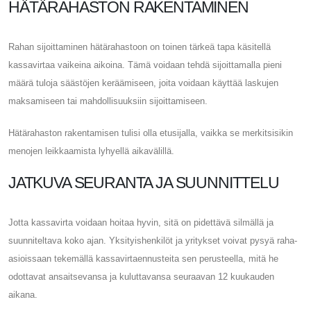
HÄTÄRAHASTON RAKENTAMINEN
Rahan sijoittaminen hätärahastoon on toinen tärkeä tapa käsitellä
kassavirtaa vaikeina aikoina. Tämä voidaan tehdä sijoittamalla pieni
määrä tuloja säästöjen keräämiseen, joita voidaan käyttää laskujen
maksamiseen tai mahdollisuuksiin sijoittamiseen.
Hätärahaston rakentamisen tulisi olla etusijalla, vaikka se merkitsisikin
menojen leikkaamista lyhyellä aikavälillä.
JATKUVA SEURANTA JA SUUNNITTELU
Jotta kassavirta voidaan hoitaa hyvin, sitä on pidettävä silmällä ja
suunniteltava koko ajan. Yksityishenkilöt ja yritykset voivat pysyä raha-
asioissaan tekemällä kassavirtaennusteita sen perusteella, mitä he
odottavat ansaitsevansa ja kuluttavansa seuraavan 12 kuukauden
aikana.