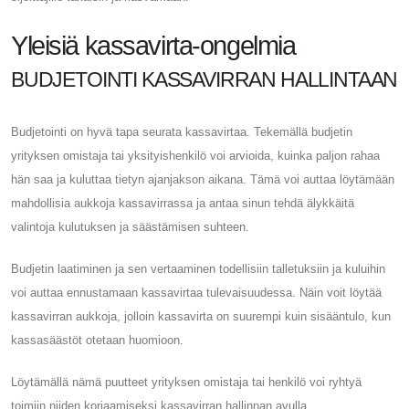
Yleisiä kassavirta-ongelmia
BUDJETOINTI KASSAVIRRAN HALLINTAAN
Budjetointi on hyvä tapa seurata kassavirtaa. Tekemällä budjetin
yrityksen omistaja tai yksityishenkilö voi arvioida, kuinka paljon rahaa
hän saa ja kuluttaa tietyn ajanjakson aikana. Tämä voi auttaa löytämään
mahdollisia aukkoja kassavirrassa ja antaa sinun tehdä älykkäitä
valintoja kulutuksen ja säästämisen suhteen.
Budjetin laatiminen ja sen vertaaminen todellisiin talletuksiin ja kuluihin
voi auttaa ennustamaan kassavirtaa tulevaisuudessa. Näin voit löytää
kassavirran aukkoja, jolloin kassavirta on suurempi kuin sisääntulo, kun
kassasäästöt otetaan huomioon.
Löytämällä nämä puutteet yrityksen omistaja tai henkilö voi ryhtyä
toimiin niiden korjaamiseksi kassavirran hallinnan avulla.