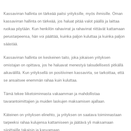
Kassavirran hallinta on tärkeää paitsi yrityksille, myös ihmisille. Oman
kassavirran hallinta on tärkeää, jos haluat pitää valot päällä ja laittaa
ruokaa pöytään. Kun henkilön rahavirrat ja rahavirrat riittävät kattamaan
perustarpeensa, hän voi päättää, kuinka paljon kuluttaa ja kuinka paljon
säästää.
Kassavirran hallinta on keskeinen taito, joka jokaisen yrityksen
omistajan on opittava, jos he haluavat menestyä taloudellisesti pitkällä
aikavälillä. Kun yrityksellä on positiivinen kassavirta, se tarkoittaa, että
se ansaitsee enemmän rahaa kuin kuluttaa.
Tämä tekee liiketoiminnasta vakaamman ja mahdollistaa
tavarantoimittajien ja muiden laskujen maksamisen ajallaan.
Käteinen on yrityksen elinehto, ja yrityksen on saatava toiminnastaan ​​
tarpeeksi rahaa kulujensa kattamiseen ja jäätävä yli maksamaan
sijoittajille takaisin ja kasvamaan.