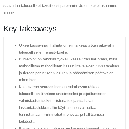
saavuttaa taloudelliset tavoitteesi paremmin. Joten, sukeltakaamme
sisään!
Key Takeaways
Oikea kassavirran hallinta on elintärkeää pitkän aikavälin
taloudelliselle menestykselle.
Budjetointi on tehokas työkalu kassavirran hallintaan, mikä
mahdollistaa mahdollisten kassavirtavajeiden tunnistamisen
ja tietoon perustuvien kulujen ja säästämisen päätöksien
tekemisen.
Kassavirran seuraaminen on ratkaisevan tärkeää
taloudellisen tilanteen arvioimiseksi ja sijoittamiseen
valmistautumiseksi. Historiatietoja sisältävän
laskentataulukkomallin käyttäminen voi auttaa
tunnistamaan, mihin rahat menevät, ja hallitsemaan
kulutusta.
Kulujen priorisointi, jotka viime kädessä lisäävät tuloja, on