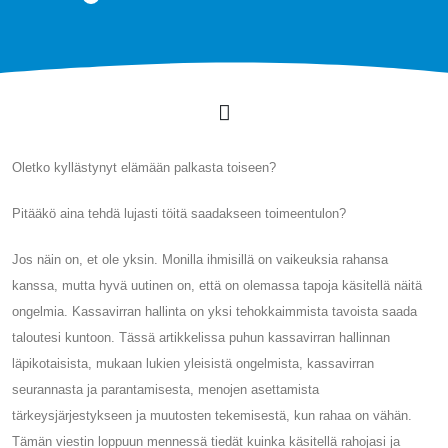
Oletko kyllästynyt elämään palkasta toiseen?
Pitääkö aina tehdä lujasti töitä saadakseen toimeentulon?
Jos näin on, et ole yksin. Monilla ihmisillä on vaikeuksia rahansa
kanssa, mutta hyvä uutinen on, että on olemassa tapoja käsitellä näitä
ongelmia. Kassavirran hallinta on yksi tehokkaimmista tavoista saada
taloutesi kuntoon. Tässä artikkelissa puhun kassavirran hallinnan
läpikotaisista, mukaan lukien yleisistä ongelmista, kassavirran
seurannasta ja parantamisesta, menojen asettamista
tärkeysjärjestykseen ja muutosten tekemisestä, kun rahaa on vähän.
Tämän viestin loppuun mennessä tiedät kuinka käsitellä rahojasi ja