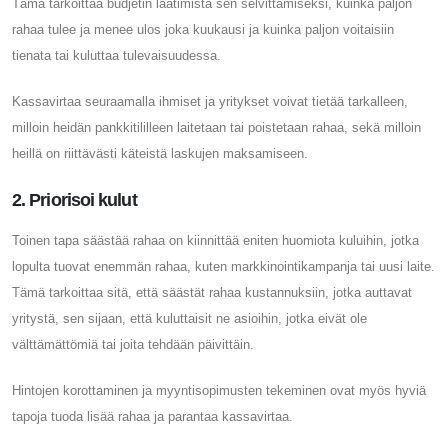
Tämä tarkoittaa budjetin laatimista sen selvittämiseksi, kuinka paljon
rahaa tulee ja menee ulos joka kuukausi ja kuinka paljon voitaisiin
tienata tai kuluttaa tulevaisuudessa.
Kassavirtaa seuraamalla ihmiset ja yritykset voivat tietää tarkalleen,
milloin heidän pankkitililleen laitetaan tai poistetaan rahaa, sekä milloin
heillä on riittävästi käteistä laskujen maksamiseen.
2. Priorisoi kulut
Toinen tapa säästää rahaa on kiinnittää eniten huomiota kuluihin, jotka
lopulta tuovat enemmän rahaa, kuten markkinointikampanja tai uusi laite.
Tämä tarkoittaa sitä, että säästät rahaa kustannuksiin, jotka auttavat
yritystä, sen sijaan, että kuluttaisit ne asioihin, jotka eivät ole
välttämättömiä tai joita tehdään päivittäin.
Hintojen korottaminen ja myyntisopimusten tekeminen ovat myös hyviä
tapoja tuoda lisää rahaa ja parantaa kassavirtaa.