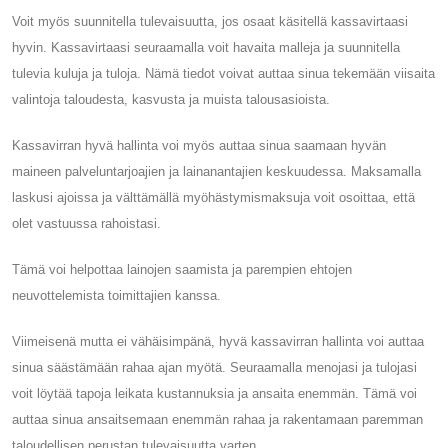
Voit myös suunnitella tulevaisuutta, jos osaat käsitellä kassavirtaasi
hyvin. Kassavirtaasi seuraamalla voit havaita malleja ja suunnitella
tulevia kuluja ja tuloja. Nämä tiedot voivat auttaa sinua tekemään viisaita
valintoja taloudesta, kasvusta ja muista talousasioista.
Kassavirran hyvä hallinta voi myös auttaa sinua saamaan hyvän
maineen palveluntarjoajien ja lainanantajien keskuudessa. Maksamalla
laskusi ajoissa ja välttämällä myöhästymismaksuja voit osoittaa, että
olet vastuussa rahoistasi.
Tämä voi helpottaa lainojen saamista ja parempien ehtojen
neuvottelemista toimittajien kanssa.
Viimeisenä mutta ei vähäisimpänä, hyvä kassavirran hallinta voi auttaa
sinua säästämään rahaa ajan myötä. Seuraamalla menojasi ja tulojasi
voit löytää tapoja leikata kustannuksia ja ansaita enemmän. Tämä voi
auttaa sinua ansaitsemaan enemmän rahaa ja rakentamaan paremman
taloudellisen perustan tulevaisuutta varten.