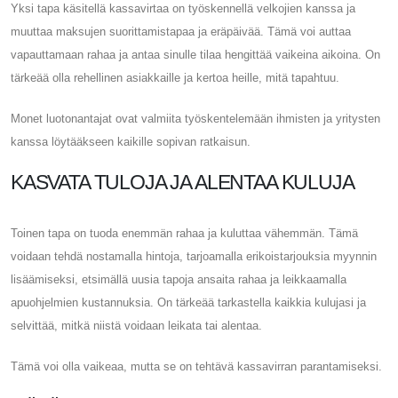
Yksi tapa käsitellä kassavirtaa on työskennellä velkojien kanssa ja
muuttaa maksujen suorittamistapaa ja eräpäivää. Tämä voi auttaa
vapauttamaan rahaa ja antaa sinulle tilaa hengittää vaikeina aikoina. On
tärkeää olla rehellinen asiakkaille ja kertoa heille, mitä tapahtuu.
Monet luotonantajat ovat valmiita työskentelemään ihmisten ja yritysten
kanssa löytääkseen kaikille sopivan ratkaisun.
KASVATA TULOJA JA ALENTAA KULUJA
Toinen tapa on tuoda enemmän rahaa ja kuluttaa vähemmän. Tämä
voidaan tehdä nostamalla hintoja, tarjoamalla erikoistarjouksia myynnin
lisäämiseksi, etsimällä uusia tapoja ansaita rahaa ja leikkaamalla
apuohjelmien kustannuksia. On tärkeää tarkastella kaikkia kulujasi ja
selvittää, mitkä niistä voidaan leikata tai alentaa.
Tämä voi olla vaikeaa, mutta se on tehtävä kassavirran parantamiseksi.