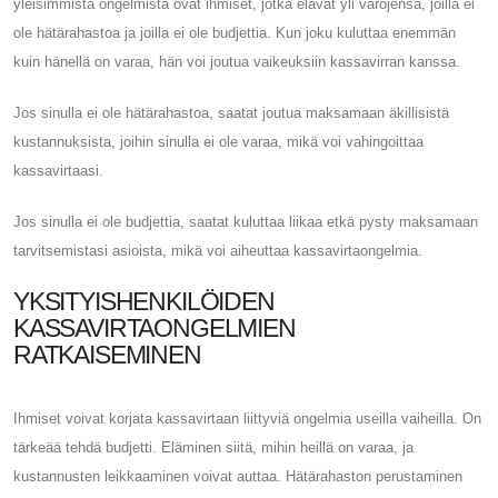
yleisimmistä ongelmista ovat ihmiset, jotka elävät yli varojensa, joilla ei
ole hätärahastoa ja joilla ei ole budjettia. Kun joku kuluttaa enemmän
kuin hänellä on varaa, hän voi joutua vaikeuksiin kassavirran kanssa.
Jos sinulla ei ole hätärahastoa, saatat joutua maksamaan äkillisistä
kustannuksista, joihin sinulla ei ole varaa, mikä voi vahingoittaa
kassavirtaasi.
Jos sinulla ei ole budjettia, saatat kuluttaa liikaa etkä pysty maksamaan
tarvitsemistasi asioista, mikä voi aiheuttaa kassavirtaongelmia.
YKSITYISHENKILÖIDEN
KASSAVIRTAONGELMIEN
RATKAISEMINEN
Ihmiset voivat korjata kassavirtaan liittyviä ongelmia useilla vaiheilla. On
tärkeää tehdä budjetti. Eläminen siitä, mihin heillä on varaa, ja
kustannusten leikkaaminen voivat auttaa. Hätärahaston perustaminen