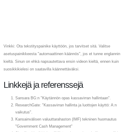
Vinkki: Ota tekstityspainike käyttöön, jos tarvitset sitä. Valitse
asetuspainikkeesta "automaattinen käännös", jos et tunne englannin
kieltä. Sinun on ehkä napsautettava ensin videon kieltä, ennen kuin
suosikkikielesi on saatavilla käännettäväksi.
Linkkejä ja referenssejä
Sansara BG:n "Käytännön opas kassavirran hallintaan".
ResearchGate: "Kassavirran hallinta ja luottojen käyttö: A:n
vaikutus".
Kansainvälisen valuuttarahaston (IMF) tekninen huomautus
"Government Cash Management"