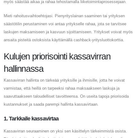
myös säästää aikaa ja rahaa tehostamalla liiketoimintaprosessejaan.
Mieti rahoitusvaihtoehtojasi. Pienyrityslainan saaminen tai yrityksen
säästötilin perustaminen voi antaa yritykselle rahaa, jota se tarvitsee
laskujen maksamiseen ja kasvuun sijoittamiseen. Yritykset voivat myös
ansaita pisteitä ostoksista käyttämällä cashback-yritysluottokorttia.
Kulujen priorisointi kassavirran
hallinnassa
Kassavirran hallinta on tärkeää yrityksille ja ihmisille, jotta he voivat
varmistaa, että heillä on tarpeeksi rahaa maksaakseen laskuja ja
saavuttaakseen taloudelliset tavoitteensa. On useita tapoja priorisoida
kustannukset ja saada parempi hallinta kassavirtaan.
1. Tarkkaile kassavirtaa
Kassavirran seuraaminen on yksi sen käsittelyn tärkeimmistä osista.