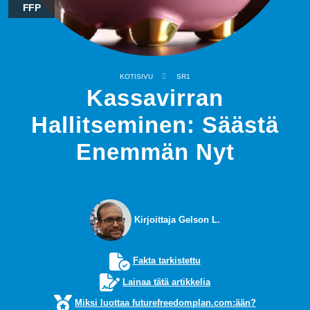
FFP
KOTISIVU
SR1
Kassavirran
Hallitseminen: Säästä
Enemmän Nyt
Kirjoittaja Gelson L.
Fakta tarkistettu
Lainaa tätä artikkelia
Miksi luottaa futurefreedomplan.com:ään?