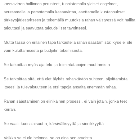
kassavirran hallinnan perusteet, tunnistamalla yleiset ongelmat,
seuraamalla ja parantamalla kassavirtaa, asettamalla kustannukset
tärkeysjärjestykseen ja tekemällä muutoksia rahan väistyessä voit hallita
talouttasi ja saavuttaa taloudelliset tavoitteesi.
Mutta tässä on erilainen tapa tarkastella rahan säästämistä: kyse ei ole
vain kuluttamisesta ja budjetin tekemisestä.
Se tarkoittaa myös ajattelu- ja toimintatapojen muuttamista.
Se tarkoittaa sitä, että olet älykäs rahankäytön suhteen, sijoittamista
itseesi ja tulevaisuuteen ja etsi tapoja ansaita enemmän rahaa.
Rahan säästäminen on elinikäinen prosessi, ei vain jotain, jonka teet
kerran.
Se vaatii kurinalaisuutta, kärsivällisyyttä ja sinnikkyyttä.
Vaikka se ei ole helppoa, se on aina sen arvoista.