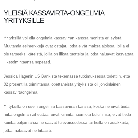
YLEISIÄ KASSAVIRTA-ONGELMIA
YRITYKSILLE
Yrityksillä voi olla ongelmia kassavirran kanssa monista eri syistä.
Muutamia esimerkkejä ovat ostajat, jotka eivät maksa ajoissa, joilla ei
ole tarpeeksi käteistä, joilla on liikaa tuotteita ja jotka haluavat kasvattaa
liiketoimintaansa nopeasti.
Jessica Hagenin US Bankista tekemässä tutkimuksessa todettiin, että
82 prosentilla toimintansa lopettaneista yrityksistä oli jonkinlainen
kassavirtaongelma.
Yrityksillä on usein ongelmia kassavirran kanssa, koska ne eivät tiedä,
mikä ongelman aiheuttaa, eivät kiinnitä huomiota kuluihinsa, eivät tiedä
kuinka paljon rahaa he saavat tulevaisuudessa tai heillä on asiakkaita,
jotka maksavat ne hitaasti.