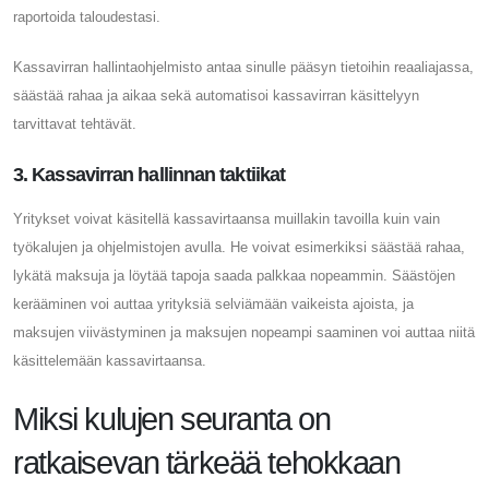
raportoida taloudestasi.
Kassavirran hallintaohjelmisto antaa sinulle pääsyn tietoihin reaaliajassa,
säästää rahaa ja aikaa sekä automatisoi kassavirran käsittelyyn
tarvittavat tehtävät.
3. Kassavirran hallinnan taktiikat
Yritykset voivat käsitellä kassavirtaansa muillakin tavoilla kuin vain
työkalujen ja ohjelmistojen avulla. He voivat esimerkiksi säästää rahaa,
lykätä maksuja ja löytää tapoja saada palkkaa nopeammin. Säästöjen
kerääminen voi auttaa yrityksiä selviämään vaikeista ajoista, ja
maksujen viivästyminen ja maksujen nopeampi saaminen voi auttaa niitä
käsittelemään kassavirtaansa.
Miksi kulujen seuranta on
ratkaisevan tärkeää tehokkaan