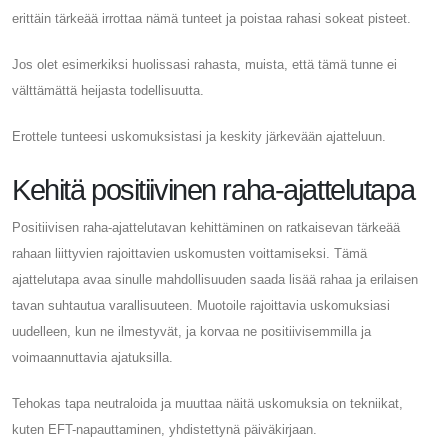
erittäin tärkeää irrottaa nämä tunteet ja poistaa rahasi sokeat pisteet.
Jos olet esimerkiksi huolissasi rahasta, muista, että tämä tunne ei
välttämättä heijasta todellisuutta.
Erottele tunteesi uskomuksistasi ja keskity järkevään ajatteluun.
Kehitä positiivinen raha-ajattelutapa
Positiivisen raha-ajattelutavan kehittäminen on ratkaisevan tärkeää
rahaan liittyvien rajoittavien uskomusten voittamiseksi. Tämä
ajattelutapa avaa sinulle mahdollisuuden saada lisää rahaa ja erilaisen
tavan suhtautua varallisuuteen. Muotoile rajoittavia uskomuksiasi
uudelleen, kun ne ilmestyvät, ja korvaa ne positiivisemmilla ja
voimaannuttavia ajatuksilla.
Tehokas tapa neutraloida ja muuttaa näitä uskomuksia on tekniikat,
kuten EFT-napauttaminen, yhdistettynä päiväkirjaan.