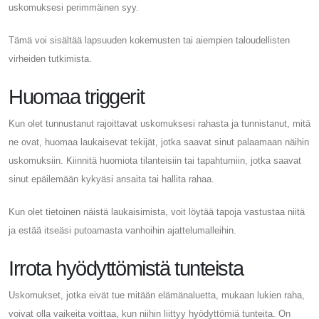
uskomuksesi perimmäinen syy.
Tämä voi sisältää lapsuuden kokemusten tai aiempien taloudellisten
virheiden tutkimista.
Huomaa triggerit
Kun olet tunnustanut rajoittavat uskomuksesi rahasta ja tunnistanut, mitä
ne ovat, huomaa laukaisevat tekijät, jotka saavat sinut palaamaan näihin
uskomuksiin. Kiinnitä huomiota tilanteisiin tai tapahtumiin, jotka saavat
sinut epäilemään kykyäsi ansaita tai hallita rahaa.
Kun olet tietoinen näistä laukaisimista, voit löytää tapoja vastustaa niitä
ja estää itseäsi putoamasta vanhoihin ajattelumalleihin.
Irrota hyödyttömistä tunteista
Uskomukset, jotka eivät tue mitään elämänaluetta, mukaan lukien raha,
voivat olla vaikeita voittaa, kun niihin liittyy hyödyttömiä tunteita. On