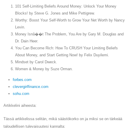
101 Self-Limiting Beliefs Around Money: Unlock Your Money
Blocks! by Steve G. Jones and Mike Pettigrew.
Worthy: Boost Your Self-Worth to Grow Your Net Worth by Nancy
Levin.
Money Isnâ��t The Problem, You Are by Gary M. Douglas and
Dr. Dain Heer.
You Can Become Rich: How To CRUSH Your Limiting Beliefs
About Money, and Start Getting Now! by Felix Duyilemi.
Mindset by Carol Dweck.
Women & Money by Suze Orman.
forbes.com
clevergirlfinance.com
sohu.com
Artikkelini aiheesta:
Tässä artikkelissa selitän, mikä säästökorko on ja miksi se on tärkeää
taloudellisen tulevaisuutesi kannalta: