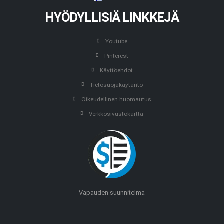
HYÖDYLLISIÄ LINKKEJÄ
Youtube
Pinterest
Käyttöehdot
Tietosuojakäytäntö
Oikeudellinen huomautus
Verkkosivustokartta
Vapauden suunnitelma