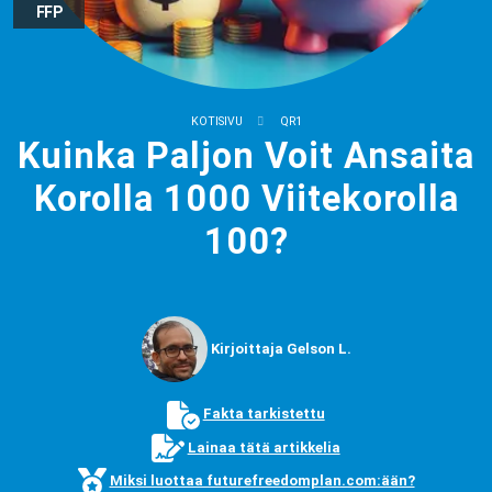
FFP
KOTISIVU
QR1
Kuinka Paljon Voit Ansaita
Korolla 1000 Viitekorolla
100?
Kirjoittaja Gelson L.
Fakta tarkistettu
Lainaa tätä artikkelia
Miksi luottaa futurefreedomplan.com:ään?