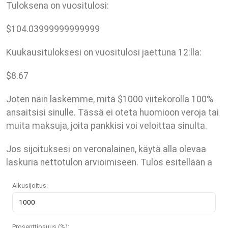
Tuloksena on vuositulosi:
$
104.03999999999999
Kuukausituloksesi on vuositulosi jaettuna 12:lla:
$
8.67
Joten näin laskemme, mitä $1000 viitekorolla 100%
ansaitsisi sinulle. Tässä ei oteta huomioon veroja tai
muita maksuja, joita pankkisi voi veloittaa sinulta.
Jos sijoituksesi on veronalainen, käytä alla olevaa
laskuria nettotulon arvioimiseen. Tulos esitellään a
Alkusijoitus:
Prosenttiosuus (%):