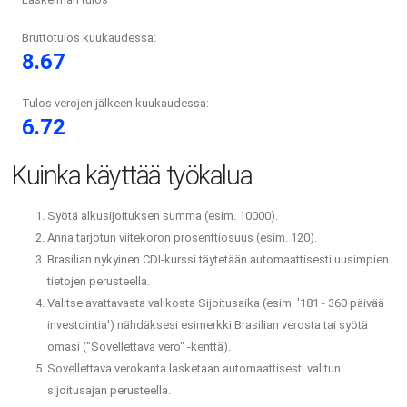
Bruttotulos kuukaudessa:
8.67
Tulos verojen jälkeen kuukaudessa:
6.72
Kuinka käyttää työkalua
Syötä alkusijoituksen summa (esim. 10000).
Anna tarjotun viitekoron prosenttiosuus (esim. 120).
Brasilian nykyinen CDI-kurssi täytetään automaattisesti uusimpien
tietojen perusteella.
Valitse avattavasta valikosta Sijoitusaika (esim. '181 - 360 päivää
investointia') nähdäksesi esimerkki Brasilian verosta tai syötä
omasi ("Sovellettava vero" -kenttä).
Sovellettava verokanta lasketaan automaattisesti valitun
sijoitusajan perusteella.