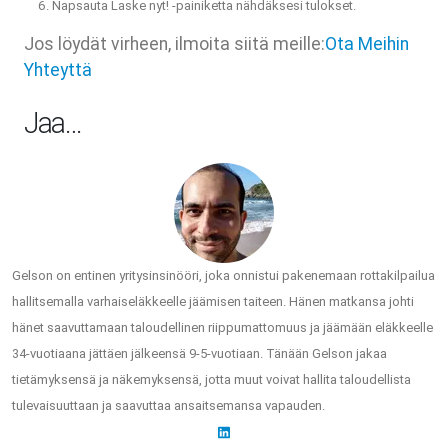
Napsauta Laske nyt! -painiketta nähdäksesi tulokset.
Jos löydät virheen, ilmoita siitä meille:
Ota Meihin
Yhteyttä
Jaa…
Gelson on entinen yritysinsinööri, joka onnistui pakenemaan rottakilpailua
hallitsemalla varhaiseläkkeelle jäämisen taiteen. Hänen matkansa johti
hänet saavuttamaan taloudellinen riippumattomuus ja jäämään eläkkeelle
34-vuotiaana jättäen jälkeensä 9-5-vuotiaan. Tänään Gelson jakaa
tietämyksensä ja näkemyksensä, jotta muut voivat hallita taloudellista
tulevaisuuttaan ja saavuttaa ansaitsemansa vapauden.