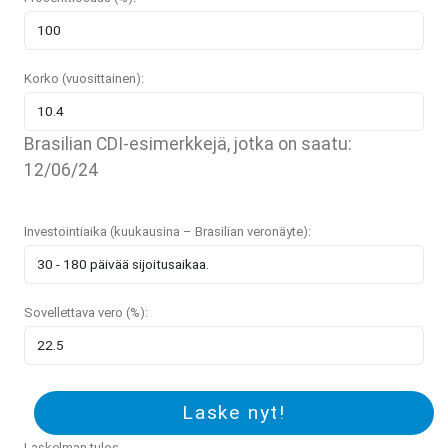
Korko (vuosittainen):
Brasilian CDI-esimerkkejä, jotka on saatu:
12/06/24
Investointiaika (kuukausina – Brasilian veronäyte):
Sovellettava vero (%):
Laske nyt!
Laskelman tulos