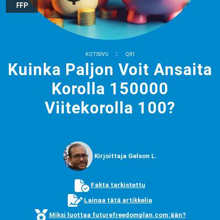
FFP
KOTISIVU
QR1
Kuinka Paljon Voit Ansaita
Korolla 150000
Viitekorolla 100?
Kirjoittaja Gelson L.
Fakta tarkistettu
Lainaa tätä artikkelia
Miksi luottaa futurefreedomplan.com:ään?