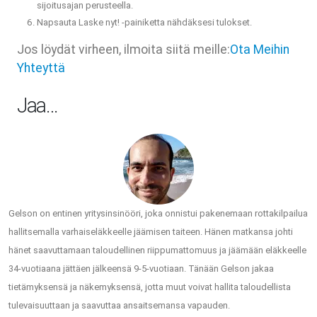
sijoitusajan perusteella.
Napsauta Laske nyt! -painiketta nähdäksesi tulokset.
Jos löydät virheen, ilmoita siitä meille:
Ota Meihin
Yhteyttä
Jaa…
Gelson on entinen yritysinsinööri, joka onnistui pakenemaan rottakilpailua
hallitsemalla varhaiseläkkeelle jäämisen taiteen. Hänen matkansa johti
hänet saavuttamaan taloudellinen riippumattomuus ja jäämään eläkkeelle
34-vuotiaana jättäen jälkeensä 9-5-vuotiaan. Tänään Gelson jakaa
tietämyksensä ja näkemyksensä, jotta muut voivat hallita taloudellista
tulevaisuuttaan ja saavuttaa ansaitsemansa vapauden.