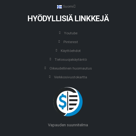
Suomi
HYÖDYLLISIÄ LINKKEJÄ
Youtube
Pinterest
Käyttöehdot
Tietosuojakäytäntö
Oikeudellinen huomautus
Verkkosivustokartta
Vapauden suunnitelma