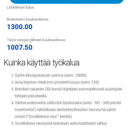
Laskelman tulos
Bruttotulos kuukaudessa:
1300.00
Tulos verojen jälkeen kuukaudessa:
1007.50
Kuinka käyttää työkalua
Syötä alkusijoituksen summa (esim. 10000).
Anna tarjotun viitekoron prosenttiosuus (esim. 120).
Brasilian nykyinen CDI-kurssi täytetään automaattisesti uusimpien
tietojen perusteella.
Valitse avattavasta valikosta Sijoitusaika (esim. '181 - 360 päivää
investointia') nähdäksesi esimerkki Brasilian verosta tai syötä
omasi ("Sovellettava vero" -kenttä).
Sovellettava verokanta lasketaan automaattisesti valitun