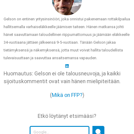
Gelson on entinen yritysinsinööri, joka onnistui pakenemaan rottakilpailua
hallitsemalla varhaiseläkkeelle jäämisen taiteen. Hänen matkansa johti
hänet saavuttamaan taloudellinen riippumattomuus ja jäämään eläkkeelle
34-vuotiaana jättäen jälkeensä 9-5-vuotiaan. Tänään Gelson jakaa
tietämyksensä ja näkemyksensä, jotta muut voivat hallita taloudellista
tulevaisuuttaan ja saavuttaa ansaitsemansa vapauden.
Huomautus: Gelson ei ole talousneuvoja, ja kaikki
sijoituskommentit ovat vain hänen mielipiteitään.
(
Mikä on FFP?
)
Etkö löytänyt etsimääsi?