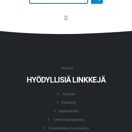
Suomi
HYÖDYLLISIÄ LINKKEJÄ
Youtube
Pinterest
Käyttöehdot
Tietosuojakäytäntö
Oikeudellinen huomautus