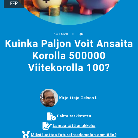
FFP
KOTISIVU
QR1
Kuinka Paljon Voit Ansaita
Korolla 500000
Viitekorolla 100?
Kirjoittaja Gelson L.
Fakta tarkistettu
Lainaa tätä artikkelia
Miksi luottaa futurefreedomplan.com:ään?