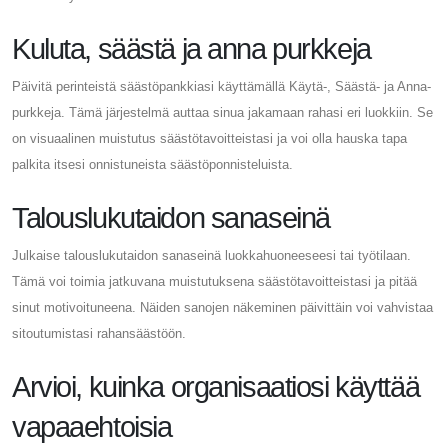
Kuluta, säästä ja anna purkkeja
Päivitä perinteistä säästöpankkiasi käyttämällä Käytä-, Säästä- ja Anna-
purkkeja. Tämä järjestelmä auttaa sinua jakamaan rahasi eri luokkiin. Se
on visuaalinen muistutus säästötavoitteistasi ja voi olla hauska tapa
palkita itsesi onnistuneista säästöponnisteluista.
Talouslukutaidon sanaseinä
Julkaise talouslukutaidon sanaseinä luokkahuoneeseesi tai työtilaan.
Tämä voi toimia jatkuvana muistutuksena säästötavoitteistasi ja pitää
sinut motivoituneena. Näiden sanojen näkeminen päivittäin voi vahvistaa
sitoutumistasi rahansäästöön.
Arvioi, kuinka organisaatiosi käyttää
vapaaehtoisia