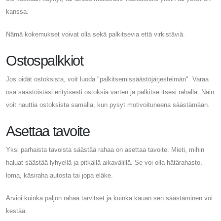
kanssa.
Nämä kokemukset voivat olla sekä palkitsevia että virkistäviä.
Ostospalkkiot
Jos pidät ostoksista, voit luoda "palkitsemissäästöjärjestelmän". Varaa
osa säästöistäsi erityisesti ostoksia varten ja palkitse itsesi rahalla. Näin
voit nauttia ostoksista samalla, kun pysyt motivoituneena säästämään.
Asettaa tavoite
Yksi parhaista tavoista säästää rahaa on asettaa tavoite. Mieti, mihin
haluat säästää lyhyellä ja pitkällä aikavälillä. Se voi olla hätärahasto,
loma, käsiraha autosta tai jopa eläke.
Arvioi kuinka paljon rahaa tarvitset ja kuinka kauan sen säästäminen voi
kestää.