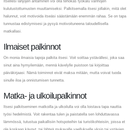
Itsellesi lahjojen antaminen voi olla tehokas työkalu vanhojen
kulutustottumusten muuttamiseksi. Palkitsemalla itsesi jollakin, mitä olet
halunnut, voit motivoida itseäsi säästämään enemmän rahaa. Se on tapa
tunnustaa edistymisesi ja pysyä motivoituneena taloudellisella
matkallasi.
Ilmaiset palkinnot
On monia ilmaisia ​​tapoja palkita itsesi. Voit soittaa ystävällesi, joka saa
sinut aina hymyilemään, mennä kävelylle puistoon tai kirjoittaa
päiväkirjaasi. Nämä toiminnot eivät maksa mitään, mutta voivat tuoda
sinulle iloa ja onnistumisen tunnetta.
Matka- ja ulkoilupalkinnot
Itsesi palkitseminen matkoilla ja ulkoilulla voi olla loistava tapa nauttia
työsi hedelmistä. Voit rakentaa tulen ja paistatella sen lohduttavassa
lämmössä, tutustua paikallisiin hotspoteihin tai turistikohteisiin, joissa et
ole koskaan käynyt, tai lähteä mukavalle vaellukselle yksin tai ystävien