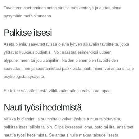
Tavoitteen asettaminen antaa sinulle työskentelyä ja auttaa sinua
pysymään motivoituneena.
Palkitse itsesi
Aseta pieniä, saavutettavissa olevia lyhyen aikavälin tavoitteita, jotka
ylittävät kuukausibudjettisi. Voit säästää esimerkiksi uuteen
älypuhelimeen tai joululahjoihin. Näiden pienempien tavoitteiden
saavuttaminen ja säästämistäsi palkkioista nauttiminen voi antaa sinulle
psykologista sysäystä.
Se tekee säästämisestä välittömämmän ja vahvistaa tapaa.
Nauti työsi hedelmistä
Vaikka budjetointi ja suunnittelu voivat joskus tuntua rajoittavalta,
palkitse itsesi silloin tällöin. Olipa kyseessä loma, osto tai ilta, ansaitset
nauttia työsi hedelmistä. Se antaa sinulle makua taloudellisesta