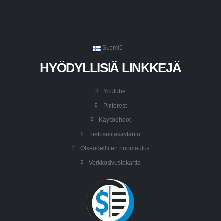
Suomi
HYÖDYLLISIÄ LINKKEJÄ
Youtube
Pinterest
Käyttöehdot
Tietosuojakäytäntö
Oikeudellinen huomautus
Verkkosivustokartta