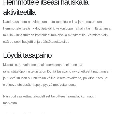
Hemmottele itseäsi hauskalla
aktiviteetilla
Nauti hauskasta aktiviteetista, joka tuo sinulle iloa ja rentoutumista.
Hemmottele itseäsi kylpyläpäivällä, viikonloppumatkalla tai millä tahansa
muulla kiinnostuksen kohteidesi mukaisella aktiviteetilla. Varmista vain,
että se sopii budjettiisi ja säästötavoitteisiisi.
Löydä tasapaino
Muista, että avain itsesi palkitsemiseen onnistuneista
rahansäästöponnisteluista on löytää tasapaino nykyhetkestä nauttimisen
ja tulevaisuuden suunnittelun välillä. Aseta tavoitteita, palkitse itsesi ja
ole luova etsiessäsi tapoja pysyä motivoituneena.
Näin voit saavuttaa taloudelliset tavoitteesi samalla, kun nautit
matkasta.