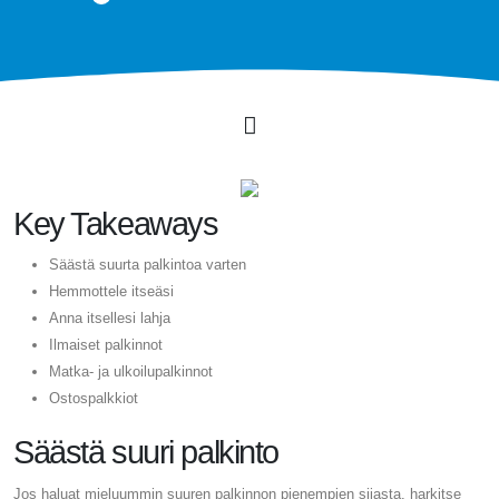
Key Takeaways
Säästä suurta palkintoa varten
Hemmottele itseäsi
Anna itsellesi lahja
Ilmaiset palkinnot
Matka- ja ulkoilupalkinnot
Ostospalkkiot
Säästä suuri palkinto
Jos haluat mieluummin suuren palkinnon pienempien sijasta, harkitse