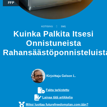
FFP
KOTISIVU
SM1
Kuinka Palkita Itsesi
Onnistuneista
Rahansäästöponnisteluist
Kirjoittaja Gelson L.
Fakta tarkistettu
Lainaa tätä artikkelia
Miksi luottaa futurefreedomplan.com:ään?