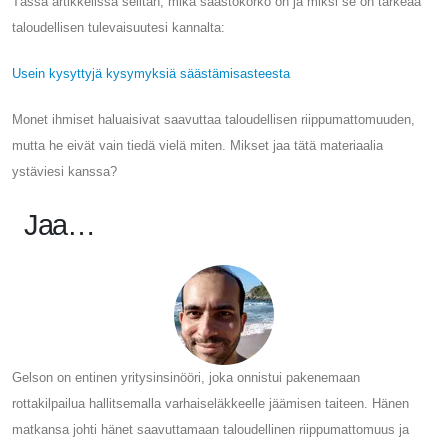
Tässä artikkelissa selitän, mikä säästökorko on ja miksi se on tärkeää
taloudellisen tulevaisuutesi kannalta:
Usein kysyttyjä kysymyksiä säästämisasteesta
Monet ihmiset haluaisivat saavuttaa taloudellisen riippumattomuuden,
mutta he eivät vain tiedä vielä miten. Mikset jaa tätä materiaalia
ystäviesi kanssa?
Jaa…
Gelson on entinen yritysinsinööri, joka onnistui pakenemaan
rottakilpailua hallitsemalla varhaiseläkkeelle jäämisen taiteen. Hänen
matkansa johti hänet saavuttamaan taloudellinen riippumattomuus ja