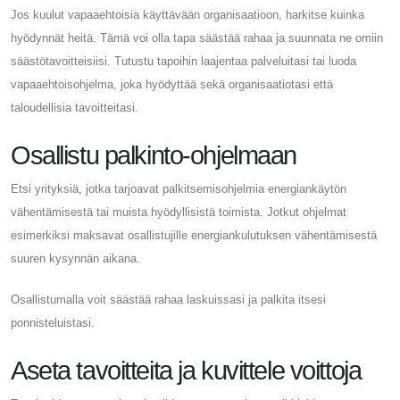
Jos kuulut vapaaehtoisia käyttävään organisaatioon, harkitse kuinka
hyödynnät heitä. Tämä voi olla tapa säästää rahaa ja suunnata ne omiin
säästötavoitteisiisi. Tutustu tapoihin laajentaa palveluitasi tai luoda
vapaaehtoisohjelma, joka hyödyttää sekä organisaatiotasi että
taloudellisia tavoitteitasi.
Osallistu palkinto-ohjelmaan
Etsi yrityksiä, jotka tarjoavat palkitsemisohjelmia energiankäytön
vähentämisestä tai muista hyödyllisistä toimista. Jotkut ohjelmat
esimerkiksi maksavat osallistujille energiankulutuksen vähentämisestä
suuren kysynnän aikana.
Osallistumalla voit säästää rahaa laskuissasi ja palkita itsesi
ponnisteluistasi.
Aseta tavoitteita ja kuvittele voittoja