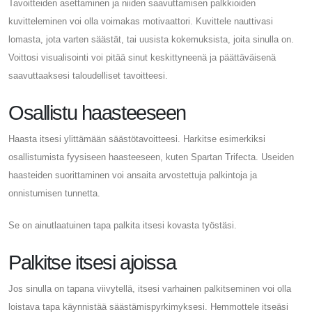
Tavoitteiden asettaminen ja niiden saavuttamisen palkkioiden
kuvitteleminen voi olla voimakas motivaattori. Kuvittele nauttivasi
lomasta, jota varten säästät, tai uusista kokemuksista, joita sinulla on.
Voittosi visualisointi voi pitää sinut keskittyneenä ja päättäväisenä
saavuttaaksesi taloudelliset tavoitteesi.
Osallistu haasteeseen
Haasta itsesi ylittämään säästötavoitteesi. Harkitse esimerkiksi
osallistumista fyysiseen haasteeseen, kuten Spartan Trifecta. Useiden
haasteiden suorittaminen voi ansaita arvostettuja palkintoja ja
onnistumisen tunnetta.
Se on ainutlaatuinen tapa palkita itsesi kovasta työstäsi.
Palkitse itsesi ajoissa
Jos sinulla on tapana viivytellä, itsesi varhainen palkitseminen voi olla
loistava tapa käynnistää säästämispyrkimyksesi. Hemmottele itseäsi