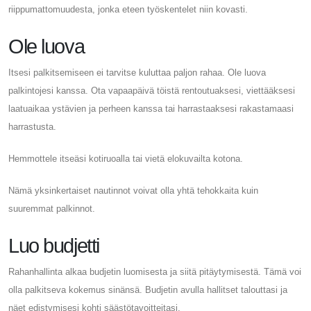
riippumattomuudesta, jonka eteen työskentelet niin kovasti.
Ole luova
Itsesi palkitsemiseen ei tarvitse kuluttaa paljon rahaa. Ole luova
palkintojesi kanssa. Ota vapaapäivä töistä rentoutuaksesi, viettääksesi
laatuaikaa ystävien ja perheen kanssa tai harrastaaksesi rakastamaasi
harrastusta.
Hemmottele itseäsi kotiruoalla tai vietä elokuvailta kotona.
Nämä yksinkertaiset nautinnot voivat olla yhtä tehokkaita kuin
suuremmat palkinnot.
Luo budjetti
Rahanhallinta alkaa budjetin luomisesta ja siitä pitäytymisestä. Tämä voi
olla palkitseva kokemus sinänsä. Budjetin avulla hallitset talouttasi ja
näet edistymisesi kohti säästötavoitteitasi.