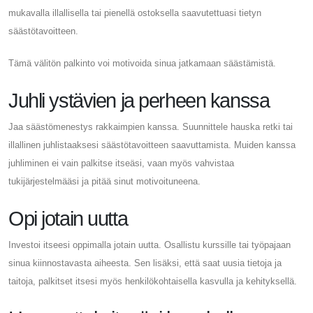
mukavalla illallisella tai pienellä ostoksella saavutettuasi tietyn
säästötavoitteen.
Tämä välitön palkinto voi motivoida sinua jatkamaan säästämistä.
Juhli ystävien ja perheen kanssa
Jaa säästömenestys rakkaimpien kanssa. Suunnittele hauska retki tai
illallinen juhlistaaksesi säästötavoitteen saavuttamista. Muiden kanssa
juhliminen ei vain palkitse itseäsi, vaan myös vahvistaa
tukijärjestelmääsi ja pitää sinut motivoituneena.
Opi jotain uutta
Investoi itseesi oppimalla jotain uutta. Osallistu kurssille tai työpajaan
sinua kiinnostavasta aiheesta. Sen lisäksi, että saat uusia tietoja ja
taitoja, palkitset itsesi myös henkilökohtaisella kasvulla ja kehityksellä.