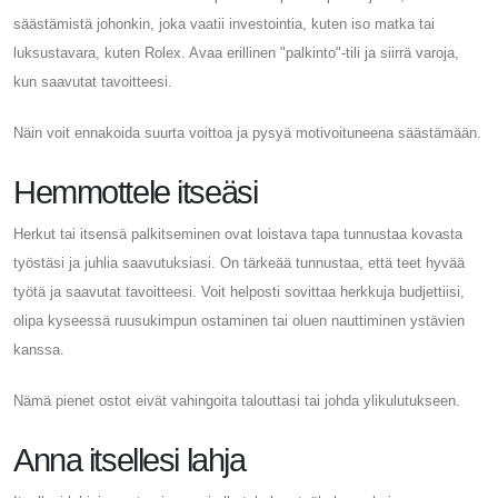
säästämistä johonkin, joka vaatii investointia, kuten iso matka tai
luksustavara, kuten Rolex. Avaa erillinen "palkinto"-tili ja siirrä varoja,
kun saavutat tavoitteesi.
Näin voit ennakoida suurta voittoa ja pysyä motivoituneena säästämään.
Hemmottele itseäsi
Herkut tai itsensä palkitseminen ovat loistava tapa tunnustaa kovasta
työstäsi ja juhlia saavutuksiasi. On tärkeää tunnustaa, että teet hyvää
työtä ja saavutat tavoitteesi. Voit helposti sovittaa herkkuja budjettiisi,
olipa kyseessä ruusukimpun ostaminen tai oluen nauttiminen ystävien
kanssa.
Nämä pienet ostot eivät vahingoita talouttasi tai johda ylikulutukseen.
Anna itsellesi lahja