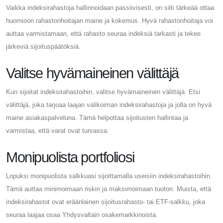
Vaikka indeksirahastoja hallinnoidaan passiivisesti, on silti tärkeää ottaa
huomioon rahastonhoitajan maine ja kokemus. Hyvä rahastonhoitaja voi
auttaa varmistamaan, että rahasto seuraa indeksiä tarkasti ja tekee
järkeviä sijoituspäätöksiä.
Valitse hyvämaineinen välittäjä
Kun sijoitat indeksirahastoihin, valitse hyvämaineinen välittäjä. Etsi
välittäjä, joka tarjoaa laajan valikoiman indeksirahastoja ja jolla on hyvä
maine asiakaspalveluna. Tämä helpottaa sijoitusten hallintaa ja
varmistaa, että varat ovat turvassa.
Monipuolista portfoliosi
Lopuksi monipuolista salkkuasi sijoittamalla useisiin indeksirahastoihin.
Tämä auttaa minimoimaan riskin ja maksimoimaan tuoton. Muista, että
indeksirahastot ovat eräänlainen sijoitusrahasto- tai ETF-salkku, joka
seuraa laajaa osaa Yhdysvaltain osakemarkkinoista.