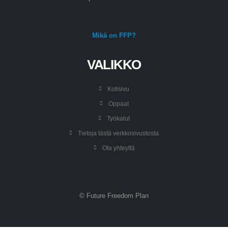
Mikä on FFP?
VALIKKO
Kotisivu
Oppaat
Työkalut
Tietoja tästä verkkosivustosta
Ota yhteyttä
© Future Freedom Plan