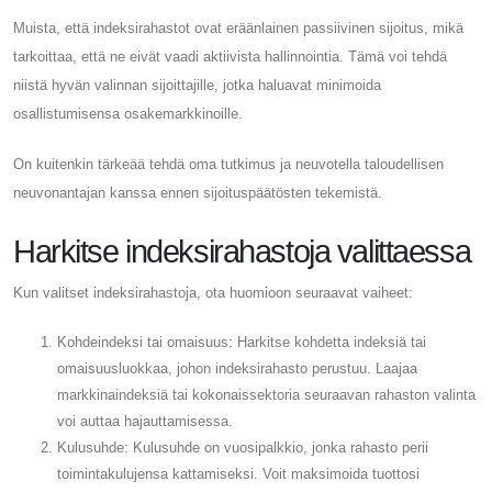
Muista, että indeksirahastot ovat eräänlainen passiivinen sijoitus, mikä
tarkoittaa, että ne eivät vaadi aktiivista hallinnointia. Tämä voi tehdä
niistä hyvän valinnan sijoittajille, jotka haluavat minimoida
osallistumisensa osakemarkkinoille.
On kuitenkin tärkeää tehdä oma tutkimus ja neuvotella taloudellisen
neuvonantajan kanssa ennen sijoituspäätösten tekemistä.
Harkitse indeksirahastoja valittaessa
Kun valitset indeksirahastoja, ota huomioon seuraavat vaiheet:
Kohdeindeksi tai omaisuus: Harkitse kohdetta indeksiä tai
omaisuusluokkaa, johon indeksirahasto perustuu. Laajaa
markkinaindeksiä tai kokonaissektoria seuraavan rahaston valinta
voi auttaa hajauttamisessa.
Kulusuhde: Kulusuhde on vuosipalkkio, jonka rahasto perii
toimintakulujensa kattamiseksi. Voit maksimoida tuottosi