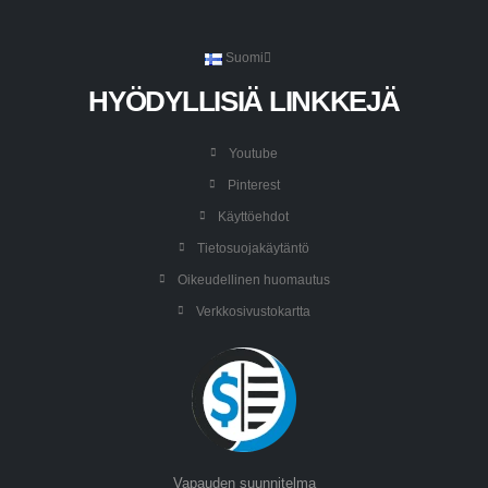
Suomi
HYÖDYLLISIÄ LINKKEJÄ
Youtube
Pinterest
Käyttöehdot
Tietosuojakäytäntö
Oikeudellinen huomautus
Verkkosivustokartta
Vapauden suunnitelma