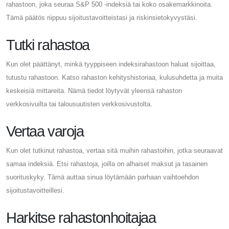
rahastoon, joka seuraa S&P 500 -indeksiä tai koko osakemarkkinoita.
Tämä päätös riippuu sijoitustavoitteistasi ja riskinsietokyvystäsi.
Tutki rahastoa
Kun olet päättänyt, minkä tyyppiseen indeksirahastoon haluat sijoittaa,
tutustu rahastoon. Katso rahaston kehityshistoriaa, kulusuhdetta ja muita
keskeisiä mittareita. Nämä tiedot löytyvät yleensä rahaston
verkkosivuilta tai talousuutisten verkkosivustolta.
Vertaa varoja
Kun olet tutkinut rahastoa, vertaa sitä muihin rahastoihin, jotka seuraavat
samaa indeksiä. Etsi rahastoja, joilla on alhaiset maksut ja tasainen
suorituskyky. Tämä auttaa sinua löytämään parhaan vaihtoehdon
sijoitustavoitteillesi.
Harkitse rahastonhoitajaa