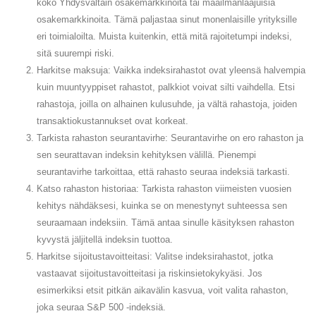
koko Yhdysvaltain osakemarkkinoita tai maailmanlaajuisia
osakemarkkinoita. Tämä paljastaa sinut monenlaisille yrityksille
eri toimialoilta. Muista kuitenkin, että mitä rajoitetumpi indeksi,
sitä suurempi riski.
Harkitse maksuja: Vaikka indeksirahastot ovat yleensä halvempia
kuin muuntyyppiset rahastot, palkkiot voivat silti vaihdella. Etsi
rahastoja, joilla on alhainen kulusuhde, ja vältä rahastoja, joiden
transaktiokustannukset ovat korkeat.
Tarkista rahaston seurantavirhe: Seurantavirhe on ero rahaston ja
sen seurattavan indeksin kehityksen välillä. Pienempi
seurantavirhe tarkoittaa, että rahasto seuraa indeksiä tarkasti.
Katso rahaston historiaa: Tarkista rahaston viimeisten vuosien
kehitys nähdäksesi, kuinka se on menestynyt suhteessa sen
seuraamaan indeksiin. Tämä antaa sinulle käsityksen rahaston
kyvystä jäljitellä indeksin tuottoa.
Harkitse sijoitustavoitteitasi: Valitse indeksirahastot, jotka
vastaavat sijoitustavoitteitasi ja riskinsietokykyäsi. Jos
esimerkiksi etsit pitkän aikavälin kasvua, voit valita rahaston,
joka seuraa S&P 500 -indeksiä.