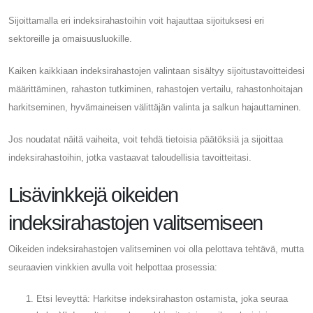
Sijoittamalla eri indeksirahastoihin voit hajauttaa sijoituksesi eri
sektoreille ja omaisuusluokille.
Kaiken kaikkiaan indeksirahastojen valintaan sisältyy sijoitustavoitteidesi
määrittäminen, rahaston tutkiminen, rahastojen vertailu, rahastonhoitajan
harkitseminen, hyvämaineisen välittäjän valinta ja salkun hajauttaminen.
Jos noudatat näitä vaiheita, voit tehdä tietoisia päätöksiä ja sijoittaa
indeksirahastoihin, jotka vastaavat taloudellisia tavoitteitasi.
Lisävinkkejä oikeiden
indeksirahastojen valitsemiseen
Oikeiden indeksirahastojen valitseminen voi olla pelottava tehtävä, mutta
seuraavien vinkkien avulla voit helpottaa prosessia:
Etsi leveyttä: Harkitse indeksirahaston ostamista, joka seuraa