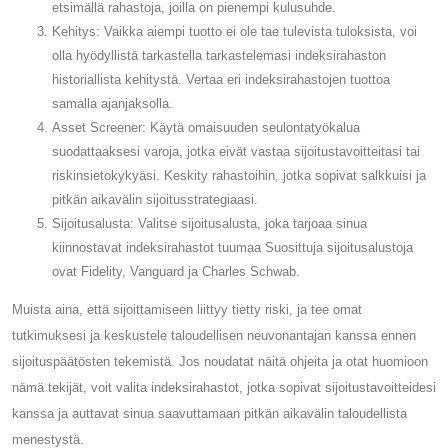
etsimällä rahastoja, joilla on pienempi kulusuhde.
Kehitys: Vaikka aiempi tuotto ei ole tae tulevista tuloksista, voi
olla hyödyllistä tarkastella tarkastelemasi indeksirahaston
historiallista kehitystä. Vertaa eri indeksirahastojen tuottoa
samalla ajanjaksolla.
Asset Screener: Käytä omaisuuden seulontatyökalua
suodattaaksesi varoja, jotka eivät vastaa sijoitustavoitteitasi tai
riskinsietokykyäsi. Keskity rahastoihin, jotka sopivat salkkuisi ja
pitkän aikavälin sijoitusstrategiaasi.
Sijoitusalusta: Valitse sijoitusalusta, joka tarjoaa sinua
kiinnostavat indeksirahastot tuumaa Suosittuja sijoitusalustoja
ovat Fidelity, Vanguard ja Charles Schwab.
Muista aina, että sijoittamiseen liittyy tietty riski, ja tee omat
tutkimuksesi ja keskustele taloudellisen neuvonantajan kanssa ennen
sijoituspäätösten tekemistä. Jos noudatat näitä ohjeita ja otat huomioon
nämä tekijät, voit valita indeksirahastot, jotka sopivat sijoitustavoitteidesi
kanssa ja auttavat sinua saavuttamaan pitkän aikavälin taloudellista
menestystä.