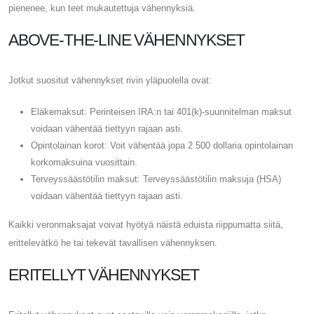
pienenee, kun teet mukautettuja vähennyksiä.
ABOVE-THE-LINE VÄHENNYKSET
Jotkut suositut vähennykset rivin yläpuolella ovat:
Eläkemaksut: Perinteisen IRA:n tai 401(k)-suunnitelman maksut
voidaan vähentää tiettyyn rajaan asti.
Opintolainan korot: Voit vähentää jopa 2 500 dollaria opintolainan
korkomaksuina vuosittain.
Terveyssäästötilin maksut: Terveyssäästötilin maksuja (HSA)
voidaan vähentää tiettyyn rajaan asti.
Kaikki veronmaksajat voivat hyötyä näistä eduista riippumatta siitä,
erittelevätkö he tai tekevät tavallisen vähennyksen.
ERITELLYT VÄHENNYKSET