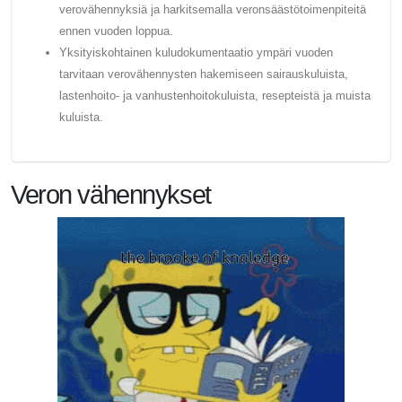
verovähennyksiä ja harkitsemalla veronsäästötoimenpiteitä
ennen vuoden loppua.
Yksityiskohtainen kuludokumentaatio ympäri vuoden
tarvitaan verovähennysten hakemiseen sairauskuluista,
lastenhoito- ja vanhustenhoitokuluista, resepteistä ja muista
kuluista.
Veron vähennykset