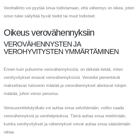
Verohallinto voi pyytää sinua todistamaan, että vähennys on oikea, joten
sinun tulee säilyttää hyvät tiedot tai muut todisteet.
Oikeus verovähennyksiin
VEROVÄHENNYSTEN JA
VEROHYVITYSTEN YMMÄRTÄMINEN
Ennen kuin puhumme verovähennyksistä, on tärkeää tietää, miten
verohyvitykset eroavat verovähennyksistä. Veroedut pienentävät
maksettavan tuloveron määrää ja verovähennykset alentavat tulojen
määrää, johon verosi perustuu.
Verosuunnittelutyökalu voi auttaa sinua selvittämään, voitko saada
verovähennyksiä ja verohelpotuksia. Tämä auttaa sinua miettimään,
kuinka verohyvitykset ja vähennykset voivat auttaa sinua säästämään
rahaa.