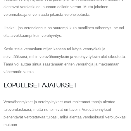
alentavat verolaskuasi suoraan dollarin verran. Mutta jokainen
veronmaksaja ei voi saada jokaista verohelpotusta.
Lisäksi, jos veronalennus on suurempi kuin tavallinen vähennys, se voi
olla arvokkaampi kuin verohyvitys.
Keskustele veroasiantuntijan kanssa tai käytä verotyökaluja
selvittääksesi, mihin verovähennyksiin ja verohyvityksiin olet oikeutettu.
Tämä voi auttaa sinua säästämään eniten verorahoja ja maksamaan
vähemmän veroja.
LOPULLISET AJATUKSET
Verovähennykset ja verohyvitykset ovat molemmat tapoja alentaa
tuloverolaskuasi, mutta ne toimivat eri tavoin. Verovähennykset
pienentävät verotettavaa tuloasi, mikä alentaa verolaskuasi veroluokkasi
mukaan.