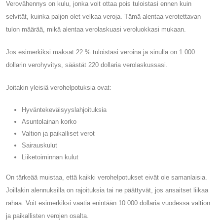
Verovähennys on kulu, jonka voit ottaa pois tuloistasi ennen kuin
selvität, kuinka paljon olet velkaa veroja. Tämä alentaa verotettavan
tulon määrää, mikä alentaa verolaskuasi veroluokkasi mukaan.
Jos esimerkiksi maksat 22 % tuloistasi veroina ja sinulla on 1 000
dollarin verohyvitys, säästät 220 dollaria verolaskussasi.
Joitakin yleisiä verohelpotuksia ovat:
Hyväntekeväisyyslahjoituksia
Asuntolainan korko
Valtion ja paikalliset verot
Sairauskulut
Liiketoiminnan kulut
On tärkeää muistaa, että kaikki verohelpotukset eivät ole samanlaisia.
Joillakin alennuksilla on rajoituksia tai ne päättyvät, jos ansaitset liikaa
rahaa. Voit esimerkiksi vaatia enintään 10 000 dollaria vuodessa valtion
ja paikallisten verojen osalta.