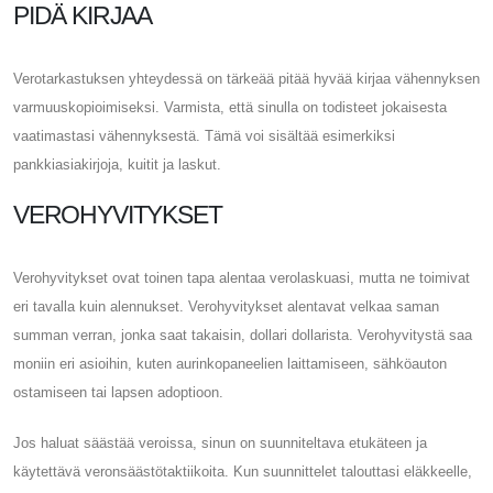
PIDÄ KIRJAA
Verotarkastuksen yhteydessä on tärkeää pitää hyvää kirjaa vähennyksen
varmuuskopioimiseksi. Varmista, että sinulla on todisteet jokaisesta
vaatimastasi vähennyksestä. Tämä voi sisältää esimerkiksi
pankkiasiakirjoja, kuitit ja laskut.
VEROHYVITYKSET
Verohyvitykset ovat toinen tapa alentaa verolaskuasi, mutta ne toimivat
eri tavalla kuin alennukset. Verohyvitykset alentavat velkaa saman
summan verran, jonka saat takaisin, dollari dollarista. Verohyvitystä saa
moniin eri asioihin, kuten aurinkopaneelien laittamiseen, sähköauton
ostamiseen tai lapsen adoptioon.
Jos haluat säästää veroissa, sinun on suunniteltava etukäteen ja
käytettävä veronsäästötaktiikoita. Kun suunnittelet talouttasi eläkkeelle,