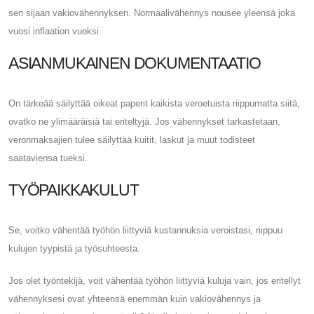
sen sijaan vakiovähennyksen. Normaalivähennys nousee yleensä joka
vuosi inflaation vuoksi.
ASIANMUKAINEN DOKUMENTAATIO
On tärkeää säilyttää oikeat paperit kaikista veroetuista riippumatta siitä,
ovatko ne ylimääräisiä tai eriteltyjä. Jos vähennykset tarkastetaan,
veronmaksajien tulee säilyttää kuitit, laskut ja muut todisteet
saataviensa tueksi.
TYÖPAIKKAKULUT
Se, voitko vähentää työhön liittyviä kustannuksia veroistasi, riippuu
kulujen tyypistä ja työsuhteesta.
Jos olet työntekijä, voit vähentää työhön liittyviä kuluja vain, jos eritellyt
vähennyksesi ovat yhteensä enemmän kuin vakiovähennys ja