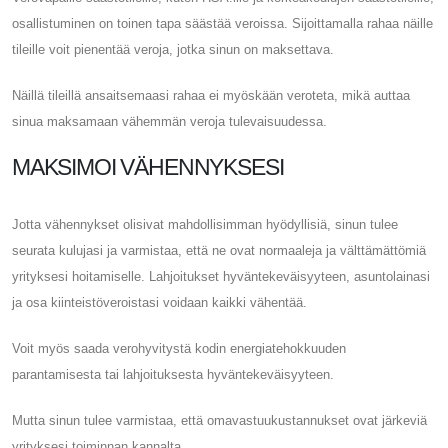
osallistuminen on toinen tapa säästää veroissa. Sijoittamalla rahaa näille
tileille voit pienentää veroja, jotka sinun on maksettava.
Näillä tileillä ansaitsemaasi rahaa ei myöskään veroteta, mikä auttaa
sinua maksamaan vähemmän veroja tulevaisuudessa.
MAKSIMOI VÄHENNYKSESI
Jotta vähennykset olisivat mahdollisimman hyödyllisiä, sinun tulee
seurata kulujasi ja varmistaa, että ne ovat normaaleja ja välttämättömiä
yrityksesi hoitamiselle. Lahjoitukset hyväntekeväisyyteen, asuntolainasi
ja osa kiinteistöveroistasi voidaan kaikki vähentää.
Voit myös saada verohyvitystä kodin energiatehokkuuden
parantamisesta tai lahjoituksesta hyväntekeväisyyteen.
Mutta sinun tulee varmistaa, että omavastuukustannukset ovat järkeviä
yrityksesi toiminnan kannalta.