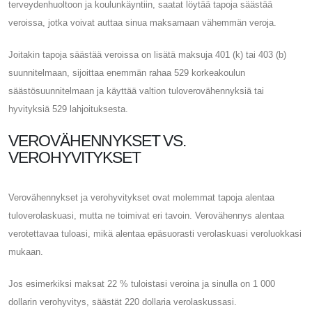
terveydenhuoltoon ja koulunkäyntiin, saatat löytää tapoja säästää
veroissa, jotka voivat auttaa sinua maksamaan vähemmän veroja.
Joitakin tapoja säästää veroissa on lisätä maksuja 401 (k) tai 403 (b)
suunnitelmaan, sijoittaa enemmän rahaa 529 korkeakoulun
säästösuunnitelmaan ja käyttää valtion tuloverovähennyksiä tai
hyvityksiä 529 lahjoituksesta.
VEROVÄHENNYKSET VS.
VEROHYVITYKSET
Verovähennykset ja verohyvitykset ovat molemmat tapoja alentaa
tuloverolaskuasi, mutta ne toimivat eri tavoin. Verovähennys alentaa
verotettavaa tuloasi, mikä alentaa epäsuorasti verolaskuasi veroluokkasi
mukaan.
Jos esimerkiksi maksat 22 % tuloistasi veroina ja sinulla on 1 000
dollarin verohyvitys, säästät 220 dollaria verolaskussasi.