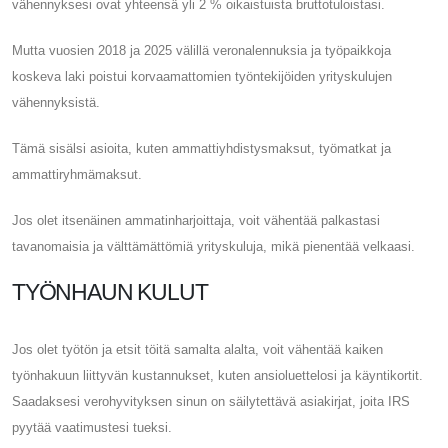
vähennyksesi ovat yhteensä yli 2 % oikaistuista bruttotuloistasi.
Mutta vuosien 2018 ja 2025 välillä veronalennuksia ja työpaikkoja
koskeva laki poistui korvaamattomien työntekijöiden yrityskulujen
vähennyksistä.
Tämä sisälsi asioita, kuten ammattiyhdistysmaksut, työmatkat ja
ammattiryhmämaksut.
Jos olet itsenäinen ammatinharjoittaja, voit vähentää palkastasi
tavanomaisia ​​ja välttämättömiä yrityskuluja, mikä pienentää velkaasi.
TYÖNHAUN KULUT
Jos olet työtön ja etsit töitä samalta alalta, voit vähentää kaiken
työnhakuun liittyvän kustannukset, kuten ansioluettelosi ja käyntikortit.
Saadaksesi verohyvityksen sinun on säilytettävä asiakirjat, joita IRS
pyytää vaatimustesi tueksi.