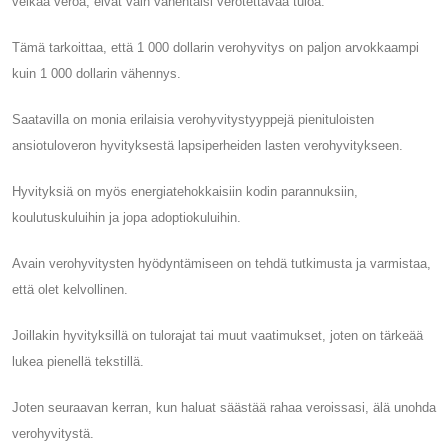
velkaa veroa, eivät vain vähentäisi verotettavaa tuloa.
Tämä tarkoittaa, että 1 000 dollarin verohyvitys on paljon arvokkaampi
kuin 1 000 dollarin vähennys.
Saatavilla on monia erilaisia ​​verohyvitystyyppejä pienituloisten
ansiotuloveron hyvityksestä lapsiperheiden lasten verohyvitykseen.
Hyvityksiä on myös energiatehokkaisiin kodin parannuksiin,
koulutuskuluihin ja jopa adoptiokuluihin.
Avain verohyvitysten hyödyntämiseen on tehdä tutkimusta ja varmistaa,
että olet kelvollinen.
Joillakin hyvityksillä on tulorajat tai muut vaatimukset, joten on tärkeää
lukea pienellä tekstillä.
Joten seuraavan kerran, kun haluat säästää rahaa veroissasi, älä unohda
verohyvitystä.