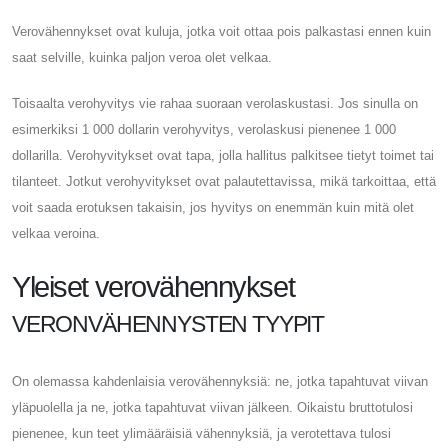
Verovähennykset ovat kuluja, jotka voit ottaa pois palkastasi ennen kuin
saat selville, kuinka paljon veroa olet velkaa.
Toisaalta verohyvitys vie rahaa suoraan verolaskustasi. Jos sinulla on
esimerkiksi 1 000 dollarin verohyvitys, verolaskusi pienenee 1 000
dollarilla. Verohyvitykset ovat tapa, jolla hallitus palkitsee tietyt toimet tai
tilanteet. Jotkut verohyvitykset ovat palautettavissa, mikä tarkoittaa, että
voit saada erotuksen takaisin, jos hyvitys on enemmän kuin mitä olet
velkaa veroina.
Yleiset verovähennykset
VERONVÄHENNYSTEN TYYPIT
On olemassa kahdenlaisia ​​verovähennyksiä: ne, jotka tapahtuvat viivan
yläpuolella ja ne, jotka tapahtuvat viivan jälkeen. Oikaistu bruttotulosi
pienenee, kun teet ylimääräisiä vähennyksiä, ja verotettava tulosi