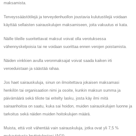
maksamista.
Terveyssäästötilejä ja terveydenhuollon joustavia kulutustilejä voidaan
käyttää sellaisten sairauskulujen maksamiseen, joita vakuutus ei kata.
Näille tileille suoritettavat maksut voivat olla verotuksessa
vähennyskelpoisia tai ne voidaan suorittaa ennen verojen poistamista.
Näiden vinkkien avulla veronmaksajat voivat saada kaiken irti
veroeduistaan ​​ja säästää rahaa.
Jos haet sairauskuluja, sinun on ilmoitettava jokaisen maksamasi
henkilön tai organisaation nimi ja osoite, kunkin maksun summa ja
päivämäärä sekä tiliote tai eritelty lasku, josta käy ilmi mitä
sairaanhoitoa on saatu, kuka sai hoidon, muiden sairauskulujen luonne ja
tarkoitus sekä näiden muiden hoitokulujen määrä.
Muista, että voit vähentää vain sairauskuluja, jotka ovat yli 7,5 %
mukautetusta bruttotulostasi (AGI).