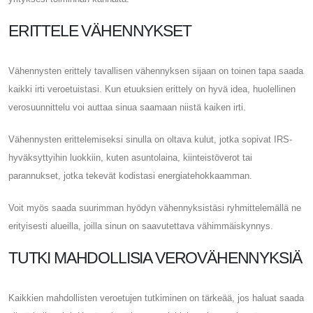
ERITTELE VÄHENNYKSET
Vähennysten erittely tavallisen vähennyksen sijaan on toinen tapa saada
kaikki irti veroetuistasi. Kun etuuksien erittely on hyvä idea, huolellinen
verosuunnittelu voi auttaa sinua saamaan niistä kaiken irti.
Vähennysten erittelemiseksi sinulla on oltava kulut, jotka sopivat IRS-
hyväksyttyihin luokkiin, kuten asuntolaina, kiinteistöverot tai
parannukset, jotka tekevät kodistasi energiatehokkaamman.
Voit myös saada suurimman hyödyn vähennyksistäsi ryhmittelemällä ne
erityisesti alueilla, joilla sinun on saavutettava vähimmäiskynnys.
TUTKI MAHDOLLISIA VEROVÄHENNYKSIÄ
Kaikkien mahdollisten veroetujen tutkiminen on tärkeää, jos haluat saada