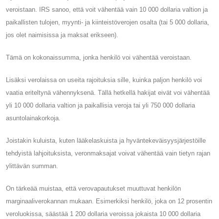
veroistaan. IRS sanoo, että voit vähentää vain 10 000 dollaria valtion ja
paikallisten tulojen, myynti- ja kiinteistöverojen osalta (tai 5 000 dollaria,
jos olet naimisissa ja maksat erikseen).
Tämä on kokonaissumma, jonka henkilö voi vähentää veroistaan.
Lisäksi verolaissa on useita rajoituksia sille, kuinka paljon henkilö voi
vaatia eriteltynä vähennyksenä. Tällä hetkellä hakijat eivät voi vähentää
yli 10 000 dollaria valtion ja paikallisia veroja tai yli 750 000 dollaria
asuntolainakorkoja.
Joistakin kuluista, kuten lääkelaskuista ja hyväntekeväisyysjärjestöille
tehdyistä lahjoituksista, veronmaksajat voivat vähentää vain tietyn rajan
ylittävän summan.
On tärkeää muistaa, että verovapautukset muuttuvat henkilön
marginaaliverokannan mukaan. Esimerkiksi henkilö, joka on 12 prosentin
veroluokissa, säästää 1 200 dollaria veroissa jokaista 10 000 dollaria