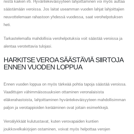
niistä kaiken irti. Hyväntekeväisyyteen lahjoittaminen voi myös auttaa
säästämään veroissa. Jos laitat useamman vuoden lahjat lahjoittajien
neuvottelemaan rahastoon yhdessä vuodessa, saat verohelpotuksen
heti.
Tarkastelemalla mahdollisia verohelpotuksia voit säästää veroissa ja
alentaa verotettavia tulojasi.
HARKITSE VEROA SÄÄSTÄVIÄ SIIRTOJA
ENNEN VUODEN LOPPUA
Ennen vuoden loppua on myös tärkeää pohtia tapoja säästää veroissa.
Vaadittujen vähimmäisosuuksien ottaminen veronalaisista
eläkerahastoista, lahjoittaminen hyväntekeväisyyteen mahdollisimman
paljon ja verotappioiden kerääminen ovat joitain esimerkkejä.
Veroälykkäät kulutustavat, kuten verovapaiden kuntien
joukkovelkakirjojen ostaminen, voivat myös helpottaa verojen