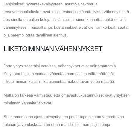
Lahjoitukset hyväntekeväisyyteen, asuntolainakorot ja
terveydenhuoltolaskut ovat kaikki esimerkkejä eritellyistä vähennyksistä.
Jos sinulla on paljon kuluja näillä alueilla, sinun kannattaa ehkä eritellä
vähennyksesi. Toisaalta, jos kustannukset eivät ole liian korkeat, saatat
olla parempi ottaa tavallinen alennus.
LIIKETOIMINNAN VÄHENNYKSET
Jotta yritys säästäisi veroissa, vähennykset ovat välttämättömiä.
Yrityksen tuloista voidaan vähentää normaalit ja välttämättömät
liiketoiminnan kulut, mikä pienentää maksettavan veron määrää.
Mutta on tärkeää varmistaa, että omavastuukustannukset ovat yrityksen
toiminnan kannalta järkevät.
Suurimman osan ajasta pienyritysten paras tapa alentaa verotettavaa
tuloaan ja verolaskuaan on ottaa mahdollisimman paljon etuja.