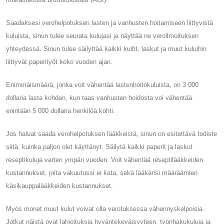
Saadaksesi verohelpotuksen lasten ja vanhusten hoitamiseen liittyvistä
kuluista, sinun tulee seurata kulujasi ja näyttää ne veroilmoituksen
yhteydessä. Sinun tulee säilyttää kaikki kuitit, laskut ja muut kuluihin
liittyvät paperityöt koko vuoden ajan.
Enimmäismäärä, jonka voit vähentää lastenhoitokuluista, on 3 000
dollaria lasta kohden, kun taas vanhusten hoidosta voi vähentää
enintään 5 000 dollaria henkilöä kohti.
Jos haluat saada verohelpotuksen lääkkeistä, sinun on esitettävä todiste
siitä, kuinka paljon olet käyttänyt. Säilytä kaikki paperit ja laskut
reseptikuluja varten ympäri vuoden. Voit vähentää reseptilääkkeiden
kustannukset, joita vakuutussi ei kata, sekä lääkärisi määräämien
käsikauppalääkkeiden kustannukset.
Myös monet muut kulut voivat olla verotuksessa vähennyskelpoisia.
Jotkut näistä ovat lahjoituksia hyväntekeväisyyteen, työnhakukuluja ja