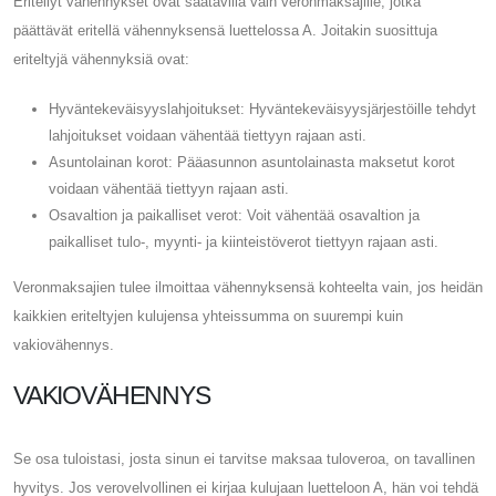
Eritellyt vähennykset ovat saatavilla vain veronmaksajille, jotka
päättävät eritellä vähennyksensä luettelossa A. Joitakin suosittuja
eriteltyjä vähennyksiä ovat:
Hyväntekeväisyyslahjoitukset: Hyväntekeväisyysjärjestöille tehdyt
lahjoitukset voidaan vähentää tiettyyn rajaan asti.
Asuntolainan korot: Pääasunnon asuntolainasta maksetut korot
voidaan vähentää tiettyyn rajaan asti.
Osavaltion ja paikalliset verot: Voit vähentää osavaltion ja
paikalliset tulo-, myynti- ja kiinteistöverot tiettyyn rajaan asti.
Veronmaksajien tulee ilmoittaa vähennyksensä kohteelta vain, jos heidän
kaikkien eriteltyjen kulujensa yhteissumma on suurempi kuin
vakiovähennys.
VAKIOVÄHENNYS
Se osa tuloistasi, josta sinun ei tarvitse maksaa tuloveroa, on tavallinen
hyvitys. Jos verovelvollinen ei kirjaa kulujaan luetteloon A, hän voi tehdä