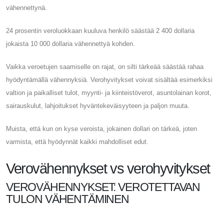
vähennettynä.
24 prosentin veroluokkaan kuuluva henkilö säästää 2 400 dollaria
jokaista 10 000 dollaria vähennettyä kohden.
Vaikka veroetujen saamiselle on rajat, on silti tärkeää säästää rahaa
hyödyntämällä vähennyksiä. Verohyvitykset voivat sisältää esimerkiksi
valtion ja paikalliset tulot, myynti- ja kiinteistöverot, asuntolainan korot,
sairauskulut, lahjoitukset hyväntekeväisyyteen ja paljon muuta.
Muista, että kun on kyse veroista, jokainen dollari on tärkeä, joten
varmista, että hyödynnät kaikki mahdolliset edut.
Verovähennykset vs verohyvitykset
VEROVÄHENNYKSET: VEROTETTAVAN
TULON VÄHENTÄMINEN