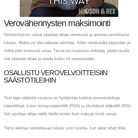
Verovähennysten maksimointi
Verohyvitykset voivat säästää rahaa veroissasi ja alentaa verotettavia
tulojasi. Mutta voi olla vaikeaa selvittää, miten verokoodia käytetään ja
mitkä edut koskevat sinua. Tässä on muutamia vinkkejä, joiden avulla
voit säästää rahaa ja saada kaikki irti veroetuistasi.
OSALLISTU VEROVELVOITTEISIIN
SÄÄSTÖTILEIHIN
Yksi tapa säästää veroissa on hyödyntää kaikkia veroveloitettuja
säästötilejä, kuten terveyssäästötilit (HSA) ja yksittäiset eläketilit (IRA).
Voit sijoittaa rahaa näille tileille ennen kuin maksat niistä veroja.
Tämä alentaa verotettavaa tuloasi sinä vuonna, kun laitat rahat tilille.