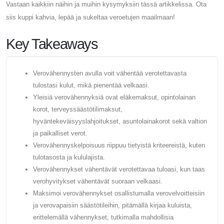
Vastaan ​​kaikkiin näihin ja muihin kysymyksiin tässä artikkelissa. Ota
siis kuppi kahvia, lepää ja sukeltaa veroetujen maailmaan!
Key Takeaways
Verovähennysten avulla voit vähentää verotettavasta
tulostasi kulut, mikä pienentää velkaasi.
Yleisiä verovähennyksiä ovat eläkemaksut, opintolainan
korot, terveyssäästötilimaksut,
hyväntekeväisyyslahjoitukset, asuntolainakorot sekä valtion
ja paikalliset verot.
Verovähennyskelpoisuus riippuu tietyistä kriteereistä, kuten
tulotasosta ja kululajista.
Verovähennykset vähentävät verotettavaa tuloasi, kun taas
verohyvitykset vähentävät suoraan velkaasi.
Maksimoi verovähennykset osallistumalla verovelvoitteisiin
ja verovapaisiin säästötileihin, pitämällä kirjaa kuluista,
erittelemällä vähennykset, tutkimalla mahdollisia