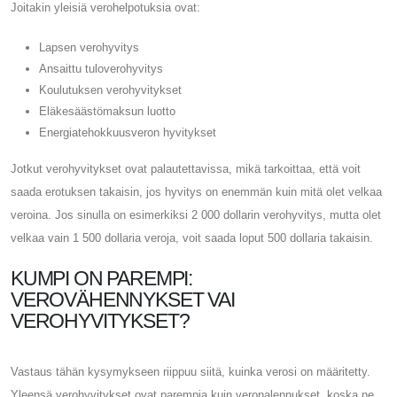
Joitakin yleisiä verohelpotuksia ovat:
Lapsen verohyvitys
Ansaittu tuloverohyvitys
Koulutuksen verohyvitykset
Eläkesäästömaksun luotto
Energiatehokkuusveron hyvitykset
Jotkut verohyvitykset ovat palautettavissa, mikä tarkoittaa, että voit
saada erotuksen takaisin, jos hyvitys on enemmän kuin mitä olet velkaa
veroina. Jos sinulla on esimerkiksi 2 000 dollarin verohyvitys, mutta olet
velkaa vain 1 500 dollaria veroja, voit saada loput 500 dollaria takaisin.
KUMPI ON PAREMPI:
VEROVÄHENNYKSET VAI
VEROHYVITYKSET?
Vastaus tähän kysymykseen riippuu siitä, kuinka verosi on määritetty.
Yleensä verohyvitykset ovat parempia kuin veronalennukset, koska ne