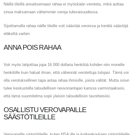
Näillä tileillä ansaitsemaasi rahaa ei myöskään veroteta, mikä auttaa
sinua maksamaan vähemmän veroja tulevaisuudessa.
Sijoittamalla rahaa näille tileille voit säästää veroissa ja kerätä säästöjä
eläkettä varten.
ANNA POIS RAHAA
Voit myös lahjoittaa jopa 16 000 dollaria henkilöä kohden niin monelle
henkilölle kuin haluat ilman, että vähennät verotettuja tulojasi. Tämä voi
olla verotuksellinen tapa antaa rahaa ihmisille, joista välität. Mutta sinun
tulee keskustella taloudellisen neuvonantajan kanssa varmistaaksesi,
että tämä suunnitelma sopii yleisiin taloudellisiin tavoitteisiisi.
OSALLISTU VEROVAPAILLE
SÄÄSTÖTILEILLE
Verovapaille säästötileille, kuten HSA:ille ja korkeakoulujen säästötileille,