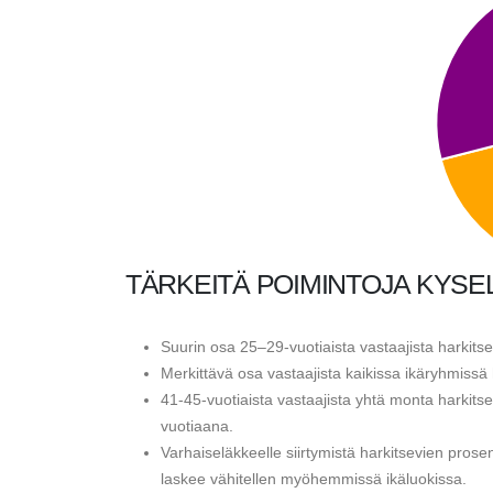
TÄRKEITÄ POIMINTOJA KYSE
Suurin osa 25–29-vuotiaista vastaajista harkits
Merkittävä osa vastaajista kaikissa ikäryhmissä 
41-45-vuotiaista vastaajista yhtä monta harkits
vuotiaana.
Varhaiseläkkeelle siirtymistä harkitsevien prose
laskee vähitellen myöhemmissä ikäluokissa.