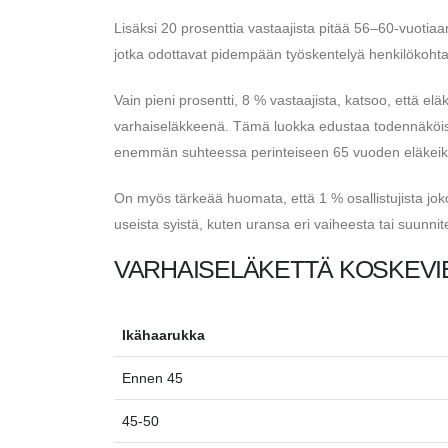
Lisäksi 20 prosenttia vastaajista pitää 56–60-vuotia
jotka odottavat pidempään työskentelyä henkilökohtais
Vain pieni prosentti, 8 % vastaajista, katsoo, että el
varhaiseläkkeenä. Tämä luokka edustaa todennäköisest
enemmän suhteessa perinteiseen 65 vuoden eläkeik
On myös tärkeää huomata, että 1 % osallistujista joko 
useista syistä, kuten uransa eri vaiheesta tai suunni
VARHAISELÄKETTÄ KOSKEVI
Ikähaarukka
Ennen 45
45-50