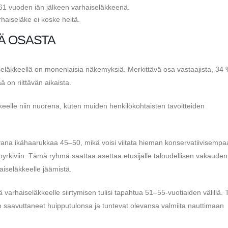
ä 61 vuoden iän jälkeen varhaiseläkkeenä.
varhaiseläke ei koske heitä.
Ä OSASTA
seläkkeellä on monenlaisia ​​näkemyksiä. Merkittävä osa vastaajista, 34 
 on riittävän aikaista.
kkeelle niin nuorena, kuten muiden henkilökohtaisten tavoitteiden
ivana ikähaarukkaa 45–50, mikä voisi viitata hieman konservatiivisemp
yrkiviin. Tämä ryhmä saattaa asettaa etusijalle taloudellisen vakauden 
iseläkkeelle jäämistä.
tä varhaiseläkkeelle siirtymisen tulisi tapahtua 51–55-vuotiaiden välillä
jo saavuttaneet huipputulonsa ja tuntevat olevansa valmiita nauttimaan