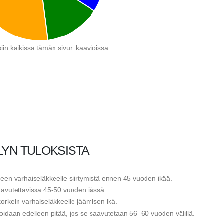
ksiin kaikissa tämän sivun kaavioissa:
LYN TULOKSISTA
lleen varhaiseläkkeelle siirtymistä ennen 45 vuoden ikää.
aavutettavissa 45-50 vuoden iässä.
korkein varhaiseläkkeelle jäämisen ikä.
voidaan edelleen pitää, jos se saavutetaan 56–60 vuoden välillä.