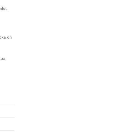
ilöt,
joka on
tua