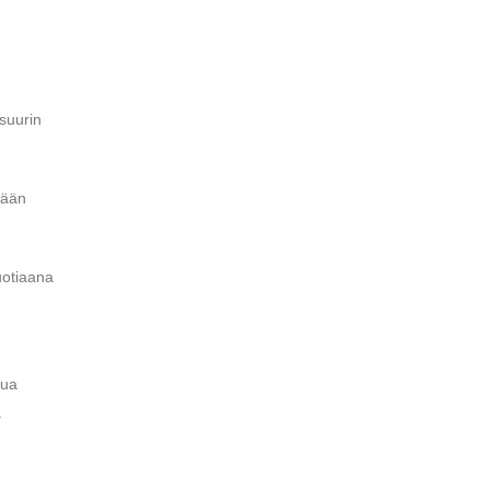
 suurin
tään
uotiaana
tua
a