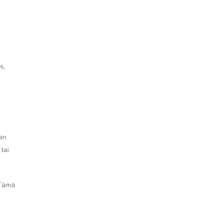
%,
aan
tai
. Tämä