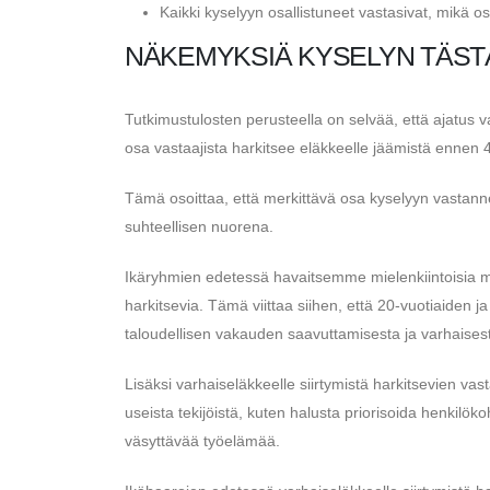
Kaikki kyselyyn osallistuneet vastasivat, mikä os
NÄKEMYKSIÄ KYSELYN TÄST
Tutkimustulosten perusteella on selvää, että ajatus 
osa vastaajista harkitsee eläkkeelle jäämistä ennen 
Tämä osoittaa, että merkittävä osa kyselyyn vastanne
suhteellisen nuorena.
Ikäryhmien edetessä havaitsemme mielenkiintoisia ma
harkitsevia. Tämä viittaa siihen, että 20-vuotiaiden 
taloudellisen vakauden saavuttamisesta ja varhaises
Lisäksi varhaiseläkkeelle siirtymistä harkitsevien va
useista tekijöistä, kuten halusta priorisoida henkilöko
väsyttävää työelämää.