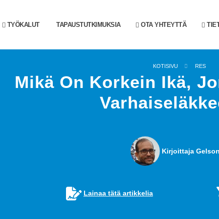
TYÖKALUT
TAPAUSTUTKIMUKSIA
OTA YHTEYTTÄ
TIE
KOTISIVU
RES
Mikä On Korkein Ikä, Jo
Varhaiseläkke
Kirjoittaja Gelson
Lainaa tätä artikkelia