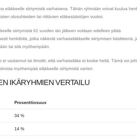
ana eläkkeelle siirtymistä varhaisena. Tähän ryhmään voivat kuulua henk
ten olosuhteiden tai riittävien eläkesäästöjen vuoksi.
äkkeelle siirtymistä 61 vuoden iän jälkeen voidaan edelleen pitää
i henkilöitä, jotka näkevät varhaiseläkkeelle siirtymisen käsitteenä, 
ään tai sitä myöhempään.
ei vastannut tai ilmoitti, että varhaiseläke ei koske heitä. Tämä voi joh
telmista myöhempää eläkkeelle siirtymistä varten.
EN IKÄRYHMIEN VERTAILU
Prosenttiosuus
34 %
14 %