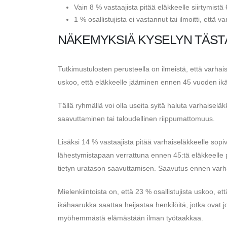
Vain 8 % vastaajista pitää eläkkeelle siirtymist
1 % osallistujista ei vastannut tai ilmoitti, että 
NÄKEMYKSIÄ KYSELYN TÄST
Tutkimustulosten perusteella on ilmeistä, että varhai
uskoo, että eläkkeelle jääminen ennen 45 vuoden ikää
Tällä ryhmällä voi olla useita syitä haluta varhaiselä
saavuttaminen tai taloudellinen riippumattomuus.
Lisäksi 14 % vastaajista pitää varhaiseläkkeelle sop
lähestymistapaan verrattuna ennen 45:tä eläkkeelle p
tietyn uratason saavuttamisen. Saavutus ennen varha
Mielenkiintoista on, että 23 % osallistujista uskoo, et
ikähaarukka saattaa heijastaa henkilöitä, jotka ovat 
myöhemmästä elämästään ilman työtaakkaa.