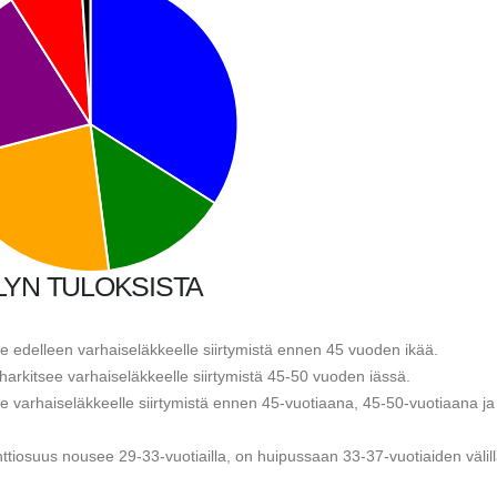
LYN TULOKSISTA
ee edelleen varhaiseläkkeelle siirtymistä ennen 45 vuoden ikää.
harkitsee varhaiseläkkeelle siirtymistä 45-50 vuoden iässä.
ee varhaiseläkkeelle siirtymistä ennen 45-vuotiaana, 45-50-vuotiaana ja
nttiosuus nousee 29-33-vuotiailla, on huipussaan 33-37-vuotiaiden välill