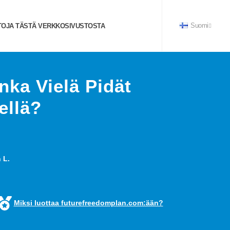
TOJA TÄSTÄ VERKKOSIVUSTOSTA
Suomi
nka Vielä Pidät
ellä?
 L.
Miksi luottaa futurefreedomplan.com:ään?