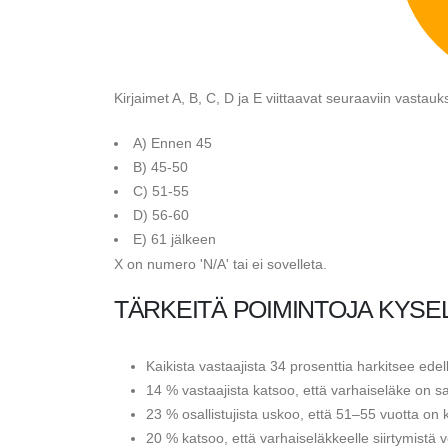
Kirjaimet A, B, C, D ja E viittaavat seuraaviin vastau
A) Ennen 45
B) 45-50
C) 51-55
D) 56-60
E) 61 jälkeen
X on numero 'N/A' tai ei sovelleta.
TÄRKEITÄ POIMINTOJA KYSE
Kaikista vastaajista 34 prosenttia harkitsee ede
14 % vastaajista katsoo, että varhaiseläke on s
23 % osallistujista uskoo, että 51–55 vuotta on 
20 % katsoo, että varhaiseläkkeelle siirtymistä 