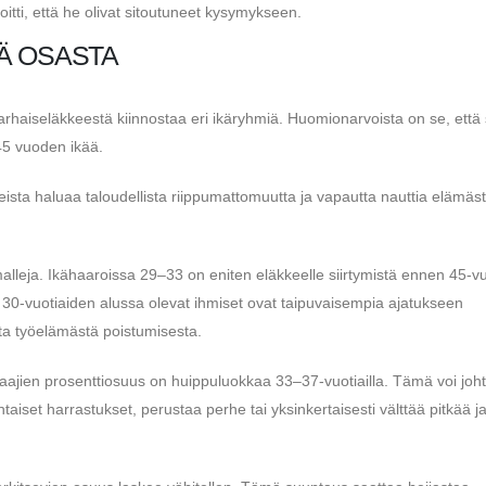
oitti, että he olivat sitoutuneet kysymykseen.
Ä OSASTA
varhaiseläkkeestä kiinnostaa eri ikäryhmiä. Huomionarvoista on se, että
45 vuoden ikää.
ista haluaa taloudellista riippumattomuutta ja vapautta nauttia elämäs
lleja. Ikähaaroissa 29–33 on eniten eläkkeelle siirtymistä ennen 45-v
ja 30-vuotiaiden alussa olevat ihmiset ovat taipuvaisempia ajatukseen
ta työelämästä poistumisesta.
staajien prosenttiosuus on huippuluokkaa 33–37-vuotiailla. Tämä voi joh
htaiset harrastukset, perustaa perhe tai yksinkertaisesti välttää pitkää j