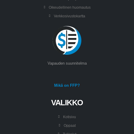
Oikeudellinen huomautus
Verkkosivustokartta
Vapauden suunnitelma
Mikä on FFP?
VALIKKO
Kotisivu
Oppaat