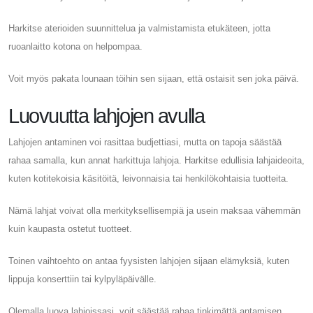
Harkitse aterioiden suunnittelua ja valmistamista etukäteen, jotta
ruoanlaitto kotona on helpompaa.
Voit myös pakata lounaan töihin sen sijaan, että ostaisit sen joka päivä.
Luovuutta lahjojen avulla
Lahjojen antaminen voi rasittaa budjettiasi, mutta on tapoja säästää
rahaa samalla, kun annat harkittuja lahjoja. Harkitse edullisia lahjaideoita,
kuten kotitekoisia käsitöitä, leivonnaisia ​​tai henkilökohtaisia ​​tuotteita.
Nämä lahjat voivat olla merkityksellisempiä ja usein maksaa vähemmän
kuin kaupasta ostetut tuotteet.
Toinen vaihtoehto on antaa fyysisten lahjojen sijaan elämyksiä, kuten
lippuja konserttiin tai kylpyläpäivälle.
Olemalla luova lahjoissasi, voit säästää rahaa tinkimättä antamisen