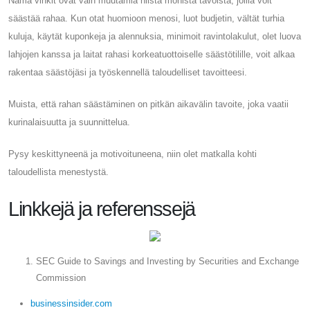
Nämä vinkit ovat vain muutamia niistä monista tavoista, joilla voit
säästää rahaa. Kun otat huomioon menosi, luot budjetin, vältät turhia
kuluja, käytät kuponkeja ja alennuksia, minimoit ravintolakulut, olet luova
lahjojen kanssa ja laitat rahasi korkeatuottoiselle säästötilille, voit alkaa
rakentaa säästöjäsi ja työskennellä taloudelliset tavoitteesi.
Muista, että rahan säästäminen on pitkän aikavälin tavoite, joka vaatii
kurinalaisuutta ja suunnittelua.
Pysy keskittyneenä ja motivoituneena, niin olet matkalla kohti
taloudellista menestystä.
Linkkejä ja referenssejä
SEC Guide to Savings and Investing by Securities and Exchange
Commission
businessinsider.com