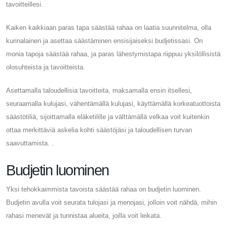
tavoitteillesi.
Kaiken kaikkiaan paras tapa säästää rahaa on laatia suunnitelma, olla
kurinalainen ja asettaa säästäminen ensisijaiseksi budjetissasi. On
monia tapoja säästää rahaa, ja paras lähestymistapa riippuu yksilöllisistä
olosuhteista ja tavoitteista.
Asettamalla taloudellisia tavoitteita, maksamalla ensin itsellesi,
seuraamalla kulujasi, vähentämällä kulujasi, käyttämällä korkeatuottoista
säästötiliä, sijoittamalla eläketilille ja välttämällä velkaa voit kuitenkin
ottaa merkittäviä askelia kohti säästöjäsi ja taloudellisen turvan
saavuttamista. .
Budjetin luominen
Yksi tehokkaimmista tavoista säästää rahaa on budjetin luominen.
Budjetin avulla voit seurata tulojasi ja menojasi, jolloin voit nähdä, mihin
rahasi menevät ja tunnistaa alueita, joilla voit leikata.