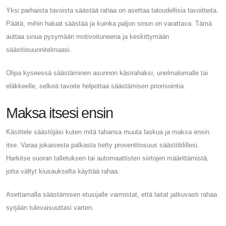
Yksi parhaista tavoista säästää rahaa on asettaa taloudellisia tavoitteita.
Päätä, mihin haluat säästää ja kuinka paljon sinun on varattava. Tämä
auttaa sinua pysymään motivoituneena ja keskittymään
säästösuunnitelmaasi.
Olipa kyseessä säästäminen asunnon käsirahaksi, unelmalomalle tai
eläkkeelle, selkeä tavoite helpottaa säästämisen priorisointia.
Maksa itsesi ensin
Käsittele säästöjäsi kuten mitä tahansa muuta laskua ja maksa ensin
itse. Varaa jokaisesta palkasta tietty prosenttiosuus säästötilillesi.
Harkitse suoran talletuksen tai automaattisten siirtojen määrittämistä,
jotta vältyt kiusaukselta käyttää rahaa.
Asettamalla säästämisen etusijalle varmistat, että laitat jatkuvasti rahaa
syrjään tulevaisuuttasi varten.