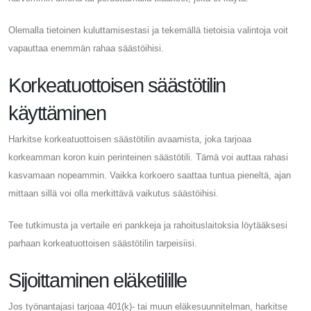
Olemalla tietoinen kuluttamisestasi ja tekemällä tietoisia valintoja voit
vapauttaa enemmän rahaa säästöihisi.
Korkeatuottoisen säästötilin
käyttäminen
Harkitse korkeatuottoisen säästötilin avaamista, joka tarjoaa
korkeamman koron kuin perinteinen säästötili. Tämä voi auttaa rahasi
kasvamaan nopeammin. Vaikka korkoero saattaa tuntua pieneltä, ajan
mittaan sillä voi olla merkittävä vaikutus säästöihisi.
Tee tutkimusta ja vertaile eri pankkeja ja rahoituslaitoksia löytääksesi
parhaan korkeatuottoisen säästötilin tarpeisiisi.
Sijoittaminen eläketilille
Jos työnantajasi tarjoaa 401(k)- tai muun eläkesuunnitelman, harkitse