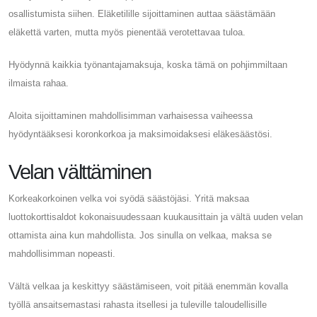
osallistumista siihen. Eläketilille sijoittaminen auttaa säästämään
eläkettä varten, mutta myös pienentää verotettavaa tuloa.
Hyödynnä kaikkia työnantajamaksuja, koska tämä on pohjimmiltaan
ilmaista rahaa.
Aloita sijoittaminen mahdollisimman varhaisessa vaiheessa
hyödyntääksesi koronkorkoa ja maksimoidaksesi eläkesäästösi.
Velan välttäminen
Korkeakorkoinen velka voi syödä säästöjäsi. Yritä maksaa
luottokorttisaldot kokonaisuudessaan kuukausittain ja vältä uuden velan
ottamista aina kun mahdollista. Jos sinulla on velkaa, maksa se
mahdollisimman nopeasti.
Vältä velkaa ja keskittyy säästämiseen, voit pitää enemmän kovalla
työllä ansaitsemastasi rahasta itsellesi ja tuleville taloudellisille