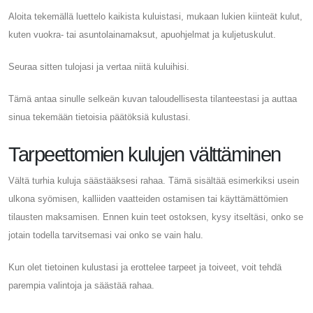
Aloita tekemällä luettelo kaikista kuluistasi, mukaan lukien kiinteät kulut,
kuten vuokra- tai asuntolainamaksut, apuohjelmat ja kuljetuskulut.
Seuraa sitten tulojasi ja vertaa niitä kuluihisi.
Tämä antaa sinulle selkeän kuvan taloudellisesta tilanteestasi ja auttaa
sinua tekemään tietoisia päätöksiä kulustasi.
Tarpeettomien kulujen välttäminen
Vältä turhia kuluja säästääksesi rahaa. Tämä sisältää esimerkiksi usein
ulkona syömisen, kalliiden vaatteiden ostamisen tai käyttämättömien
tilausten maksamisen. Ennen kuin teet ostoksen, kysy itseltäsi, onko se
jotain todella tarvitsemasi vai onko se vain halu.
Kun olet tietoinen kulustasi ja erottelee tarpeet ja toiveet, voit tehdä
parempia valintoja ja säästää rahaa.