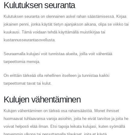
Kulutuksen seuranta
Kulutuksen seuranta on olennainen askel rahan säästämisessä. Kirjaa
jokainen penni, jonka käytät tietyn ajanjakson aikana, olipa se viikko tai
kuukausi. Tämä voidaan tehdä käyttämällä muistikirjaa tai
kustannusseurantasovellusta.
Seuraamalla kulujasi voit tunnistaa alueita, joilla voit vähentää
tarpeettomia menoja.
On erittäin tärkeää olla rehellinen itselleen ja tunnistaa kaikki
tarpeettomat tavat tai kulut.
Kulujen vähentäminen
Kulujen vähentäminen on tärkeä osa rahansäästöä. Monet ihmiset
huomaavat tuhlaavansa varoja asioihin, joita he eivät tarvitse ja joita he
voivat helposti elää ilman. Etsi tapoja leikata kulujasi, kuten syömällä
harvemmin ulkona tai peruuttamalla tilaukset, joita et käytä.