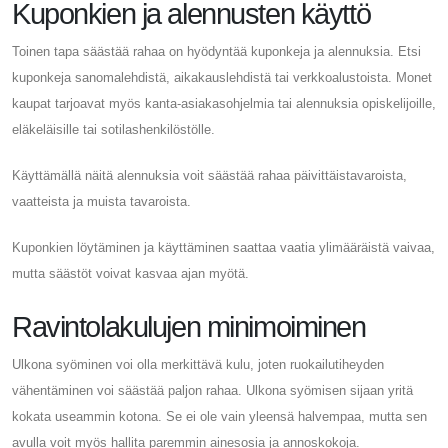
Kuponkien ja alennusten käyttö
Toinen tapa säästää rahaa on hyödyntää kuponkeja ja alennuksia. Etsi
kuponkeja sanomalehdistä, aikakauslehdistä tai verkkoalustoista. Monet
kaupat tarjoavat myös kanta-asiakasohjelmia tai alennuksia opiskelijoille,
eläkeläisille tai sotilashenkilöstölle.
Käyttämällä näitä alennuksia voit säästää rahaa päivittäistavaroista,
vaatteista ja muista tavaroista.
Kuponkien löytäminen ja käyttäminen saattaa vaatia ylimääräistä vaivaa,
mutta säästöt voivat kasvaa ajan myötä.
Ravintolakulujen minimoiminen
Ulkona syöminen voi olla merkittävä kulu, joten ruokailutiheyden
vähentäminen voi säästää paljon rahaa. Ulkona syömisen sijaan yritä
kokata useammin kotona. Se ei ole vain yleensä halvempaa, mutta sen
avulla voit myös hallita paremmin ainesosia ja annoskokoja.