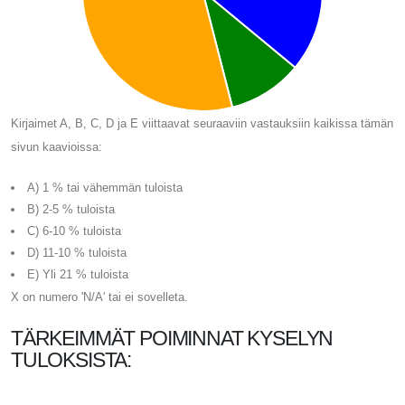
Kirjaimet A, B, C, D ja E viittaavat seuraaviin vastauksiin kaikissa tämän
sivun kaavioissa:
A) 1 % tai vähemmän tuloista
B) 2-5 % tuloista
C) 6-10 % tuloista
D) 11-10 % tuloista
E) Yli 21 % tuloista
X on numero 'N/A' tai ei sovelleta.
TÄRKEIMMÄT POIMINNAT KYSELYN
TULOKSISTA: