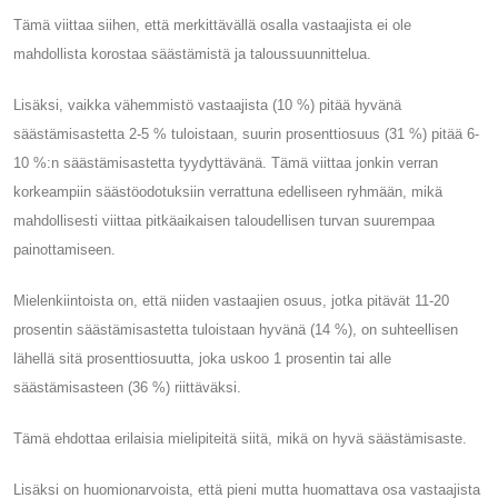
Tämä viittaa siihen, että merkittävällä osalla vastaajista ei ole
mahdollista korostaa säästämistä ja taloussuunnittelua.
Lisäksi, vaikka vähemmistö vastaajista (10 %) pitää hyvänä
säästämisastetta 2-5 % tuloistaan, suurin prosenttiosuus (31 %) pitää 6-
10 %:n säästämisastetta tyydyttävänä. Tämä viittaa jonkin verran
korkeampiin säästöodotuksiin verrattuna edelliseen ryhmään, mikä
mahdollisesti viittaa pitkäaikaisen taloudellisen turvan suurempaa
painottamiseen.
Mielenkiintoista on, että niiden vastaajien osuus, jotka pitävät 11-20
prosentin säästämisastetta tuloistaan ​​hyvänä (14 %), on suhteellisen
lähellä sitä prosenttiosuutta, joka uskoo 1 prosentin tai alle
säästämisasteen (36 %) riittäväksi.
Tämä ehdottaa erilaisia ​​mielipiteitä siitä, mikä on hyvä säästämisaste.
Lisäksi on huomionarvoista, että pieni mutta huomattava osa vastaajista