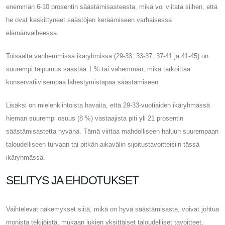
enemmän 6-10 prosentin säästämisasteesta, mikä voi viitata siihen, että
he ovat keskittyneet säästöjen keräämiseen varhaisessa
elämänvaiheessa.
Toisaalta vanhemmissa ikäryhmissä (29-33, 33-37, 37-41 ja 41-45) on
suurempi taipumus säästää 1 % tai vähemmän, mikä tarkoittaa
konservatiivisempaa lähestymistapaa säästämiseen.
Lisäksi on mielenkiintoista havaita, että 29-33-vuotiaiden ikäryhmässä
hieman suurempi osuus (8 %) vastaajista piti yli 21 prosentin
säästämisastetta hyvänä. Tämä viittaa mahdolliseen haluun suurempaan
taloudelliseen turvaan tai pitkän aikavälin sijoitustavoitteisiin tässä
ikäryhmässä.
SELITYS JA EHDOTUKSET
Vaihtelevat näkemykset siitä, mikä on hyvä säästämisaste, voivat johtua
monista tekijöistä, mukaan lukien yksittäiset taloudelliset tavoitteet,