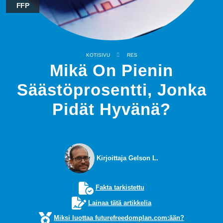
FFP
KOTISIVU
RES
Mikä On Pienin
Säästöprosentti, Jonka
Pidät Hyvänä?
Kirjoittaja Gelson L.
Fakta tarkistettu
Lainaa tätä artikkelia
Miksi luottaa futurefreedomplan.com:ään?