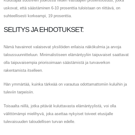
Kuluttajaa suosivien joukossa niiden vastaajien prosenttiosuus, jotka
uskovat, että säästäminen 6-10 prosenttia tuloistaan ​​on riittävä, on
suhteellisesti korkeampi, 19 prosenttia.
SELITYS JA EHDOTUKSET:
Nämä havainnot valaisevat yksilöiden erilaisia ​​näkökulmia ja arvoja
taloussuunnitteluun. Minimalistiseen elämäntyyliin taipuvaiset saattavat
olla taipuvaisempia priorisoimaan säästämistä ja turvaverkon
rakentamista itselleen.
Hän ymmärtää, kuinka tärkeää on varautua odottamattomiin kuluihin ja
tuleviin tarpeisiin.
Toisaalta niillä, jotka pitävät kuluttavasta elämäntyylistä, voi olla
välittömämpi mielihyvä, joka asettaa nykyiset toiveet etusijalle
tulevaisuuden taloudellisen turvan edelle.