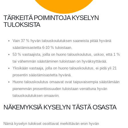
TÄRKEITÄ POIMINTOJA KYSELYN
TULOKSISTA
Vain 37 % hyvän talouskoulutuksen saaneista pitää hyvänä
säästämisastetta 6-10 % tuloistaan.
53 % vastaajista, joilla on huono talouskoulutus, uskoo, että 1 %
tai vähemmän säästäminen tuloistaan ​​on hyväksyttävää.
Yksikään vastaaja, jolla on huono talouskoulutus, ei pidä yli 21
prosentin säästämisastetta hyvänä.
Huono talouskoulutus omaavat ovat taipuvaisempia säästämään
pienemmän prosenttiosuuden tuloistaan ​​verrattuna hyvän
talouskoulutuksen omaaviin.
NÄKEMYKSIÄ KYSELYN TÄSTÄ OSASTA
Nämä kyselyn tulokset osoittavat merkittävän eron hyvän