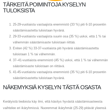
TÄRKEITÄ POIMINTOJA KYSELYN
TULOKSISTA
25-29-vuotiaista vastaajista enemmistö (33 %) piti 6-10 prosentin
säästämisastetta tuloistaan ​​hyvänä.
29-33-vuotiaista vastaajista suurin osa (35 %) uskoi, että 1 % tai
vähemmän säästämisaste tuloistaan ​​riittää.
Eniten (42 %) 33-37-vuotiaista piti hyvänä säästämisastetta
tuloistaan ​​1 % tai vähemmän.
37–41-vuotiaista enemmistö (45 %) uskoi, että 1 % tai vähemmän
säästämisaste tuloistaan ​​on riittävä.
41-45-vuotiaista vastaajista enemmistö (35 %) piti 6-10 prosentin
säästämisastetta tuloistaan ​​hyvänä.
NÄKEMYKSIÄ KYSELYN TÄSTÄ OSASTA
Kerätyistä tiedoista käy ilmi, että käsitys hyvästä säästämisasteesta
vaihtelee eri ikäryhmissä. Nuoremmat ikäryhmät (25-29) pitävät yleensä