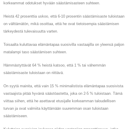
korkeammat odotukset hyvään säästämisasteen suhteen.
Heistä 42 prosenttia uskoo, että 6-10 prosentin säästämisaste tuloistaan ​​
on välttämätön, mikä osoittaa, että he ovat tietoisempia säästämisen
tärkeydestä tulevaisuutta varten.
Toisaalta kuluttavaa elämäntapaa suosivilla vastaajilla on yleensä paljon
matalampi taso säästämisen suhteen.
Hämmästyttävät 64 % heistä katsoo, että 1 % tai vähemmän
säästämisaste tuloistaan ​​on riittävä.
On syytä mainita, että vain 15 % minimalistista elämäntapaa suosivista
vastaajista pitää hyvänä säästöastetta, joka on 2-5 % tuloistaan. Tämä
viittaa siihen, että he asettavat etusijalle korkeamman taloudellisen
turvan ja ovat valmiita käyttämään suuremman osan tuloistaan ​​
säästämiseen.