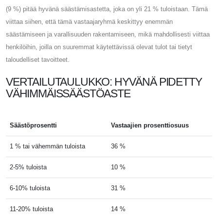
(9 %) pitää hyvänä säästämisastetta, joka on yli 21 % tuloistaan. Tämä
viittaa siihen, että tämä vastaajaryhmä keskittyy enemmän
säästämiseen ja varallisuuden rakentamiseen, mikä mahdollisesti viittaa
henkilöihin, joilla on suuremmat käytettävissä olevat tulot tai tietyt
taloudelliset tavoitteet.
VERTAILUTAULUKKO: HYVÄNÄ PIDETTY
VÄHIMMÄISSÄÄSTÖASTE
Säästöprosentti
Vastaajien prosenttiosuus
1 % tai vähemmän tuloista
36 %
2-5% tuloista
10 %
6-10% tuloista
31 %
11-20% tuloista
14 %