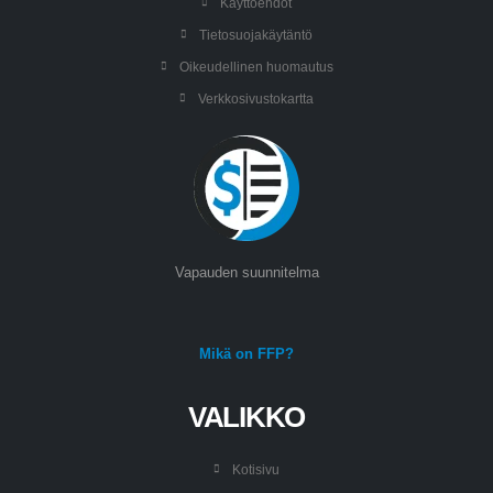
Käyttöehdot
Tietosuojakäytäntö
Oikeudellinen huomautus
Verkkosivustokartta
Vapauden suunnitelma
Mikä on FFP?
VALIKKO
Kotisivu