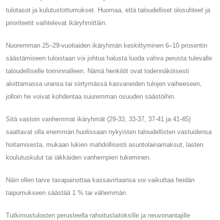
tulotasot ja kulutustottumukset. Huomaa, että taloudelliset olosuhteet ja
prioriteetit vaihtelevat ikäryhmittäin.
Nuoremman 25–29-vuotiaiden ikäryhmän keskittyminen 6–10 prosentin
säästämiseen tuloistaan ​​voi johtua halusta luoda vahva perusta tulevalle
taloudelliselle toiminnalleen. Nämä henkilöt ovat todennäköisesti
aloittamassa uransa tai siirtymässä kasvaneiden tulojen vaiheeseen,
jolloin he voivat kohdentaa suuremman osuuden säästöihin.
Sitä vastoin vanhemmat ikäryhmät (29-33, 33-37, 37-41 ja 41-45)
saattavat olla enemmän huolissaan nykyisten taloudellisten vastuidensa
hoitamisesta, mukaan lukien mahdollisesti asuntolainamaksut, lasten
koulutuskulut tai iäkkäiden vanhempien tukeminen.
Näin ollen tarve tasapainottaa kassavirtaansa voi vaikuttaa heidän
taipumukseen säästää 1 % tai vähemmän.
Tutkimustulosten perusteella rahoituslaitoksille ja neuvonantajille