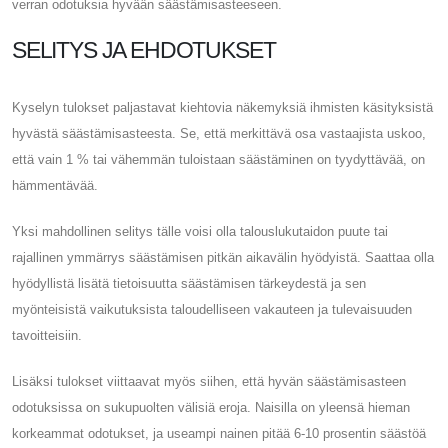
verran odotuksia hyvään säästämisasteeseen.
SELITYS JA EHDOTUKSET
Kyselyn tulokset paljastavat kiehtovia näkemyksiä ihmisten käsityksistä
hyvästä säästämisasteesta. Se, että merkittävä osa vastaajista uskoo,
että vain 1 % tai vähemmän tuloistaan ​​säästäminen on tyydyttävää, on
hämmentävää.
Yksi mahdollinen selitys tälle voisi olla talouslukutaidon puute tai
rajallinen ymmärrys säästämisen pitkän aikavälin hyödyistä. Saattaa olla
hyödyllistä lisätä tietoisuutta säästämisen tärkeydestä ja sen
myönteisistä vaikutuksista taloudelliseen vakauteen ja tulevaisuuden
tavoitteisiin.
Lisäksi tulokset viittaavat myös siihen, että hyvän säästämisasteen
odotuksissa on sukupuolten välisiä eroja. Naisilla on yleensä hieman
korkeammat odotukset, ja useampi nainen pitää 6-10 prosentin säästöä