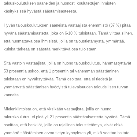
talouskoulutuksen saaneiden ja huonosti koulutettujen ihmisten
käsityksissä hyvästä säästämisasteesta.
Hyvän talouskoulutuksen saaneista vastaajista enemmistö (37 %) pitää
hyvänä säästämisastetta, joka on 6-10 % tuloistaan. Tämä viittaa siihen,
että huomattava osa ihmisistä, joilla on taloustietämystä, ymmärtää,
kuinka tärkeää on säästää merkittävä osa tuloistaan.
Sitä vastoin vastaajista, joilla on huono talouskoulutus, hämmästyttävät
53 prosenttia uskoo, että 1 prosentin tai vähemmän säästäminen
tuloistaan ​​on hyväksyttävää. Tämä osoittaa, että ei tiedetä ja
ymmärrystä säästämisen hyödyistä tulevaisuuden taloudellisen turvan
kannalta.
Mielenkiintoista on, että yksikään vastaajista, joilla on huono
talouskoulutus, ei pidä yli 21 prosentin säästämisastetta hyvänä. Tämä
osoittaa, että henkilöt, joilla on rajallinen taloustietämys, eivät ehkä
ymmärrä säästämisen arvoa tietyn kynnyksen yli, mikä saattaa haitata