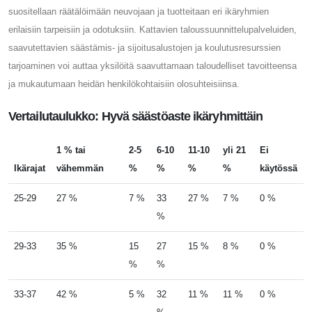
suositellaan räätälöimään neuvojaan ja tuotteitaan eri ikäryhmien
erilaisiin tarpeisiin ja odotuksiin. Kattavien taloussuunnittelupalveluiden,
saavutettavien säästämis- ja sijoitusalustojen ja koulutusresurssien
tarjoaminen voi auttaa yksilöitä saavuttamaan taloudelliset tavoitteensa
ja mukautumaan heidän henkilökohtaisiin olosuhteisiinsa.
Vertailutaulukko: Hyvä säästöaste ikäryhmittäin
1 % tai
2-5
6-10
11-10
yli 21
Ei
Ikärajat
vähemmän
%
%
%
%
käytössä
25-29
27 %
7 %
33
27 %
7 %
0 %
%
29-33
35 %
15
27
15 %
8 %
0 %
%
%
33-37
42 %
5 %
32
11 %
11 %
0 %