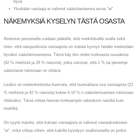
hyvä.
Yksikään vastaaja ei valinnut säästöasteensa arvoa "ei".
NÄKEMYKSIÄ KYSELYN TÄSTÄ OSASTA
Aineiston perusteella voidaan päätellä, että merkittävällä osalla sekä
mies- että naispuolisista vastaajista on matala kynnys heidän mielestään
hyväksi säästämisasteena. Tämä käy ilmi niiden korkeasta osuudesta
(42 % miehistä ja 28 % naisista), jotka uskovat, että 1 % tai pienempi
säästöaste tuloistaan ​​on riittävä.
Lisäksi on mielenkiintoista huomata, että huomattava osa vastaajista (23
% miehistä ja 42 % naisista) kokee 6-10 %:n säästämisasteen tuloistaan
​​riittäväksi. Tämä viittaa hieman korkeampiin odotuksiin naisilta kuin
miehiltä.
On syytä mainita, että kukaan vastaajista ei valinnut vastauksekseen
"ei", mikä viittaa siihen, että kaikilla kyselyyn osallistuneilla on jonkin