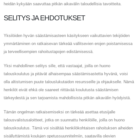
heidän kykyään saavuttaa pitkän aikavälin taloudellisia tavoitteita.
SELITYS JA EHDOTUKSET
Yksilöiden hyvän säästämisasteen käsitykseen vaikuttavien tekijöiden
ymmärtäminen on ratkaisevan tärkeää vallitsevien erojen poistamisessa
ja terveellisempien rahoitustapojen edistämisessä.
Yksi mahdollinen selitys sille, että vastaajat, joilla on huono
talouskoulutus ja pitävät alhaisempaa säästämisastetta hyvänä, voisi
olla altistumisen puute talouslukutaidon resursseille ja ohjaukselle. Nämä
henkilöt eivät ehkä ole saaneet riittävää koulutusta säästämisen
tärkeydestä ja sen tarjoamista mahdollisista pitkän aikavälin hyödyistä.
Tämän ongelman ratkaisemiseksi on tärkeää asettaa etusijalle
talousvalistusaloitteet, jotka on suunnattu henkilöille, joilla on huono
talouskoulutus. Tämä voi sisältää henkilökohtaisen rahoituksen aiheiden
sisällyttämistä koulujen opetussuunnitelmiin, saatavilla olevien