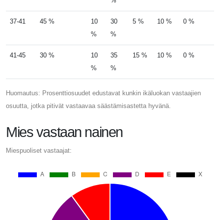
%
37-41
45 %
10
30
5 %
10 %
0 %
%
%
41-45
30 %
10
35
15 %
10 %
0 %
%
%
Huomautus: Prosenttiosuudet edustavat kunkin ikäluokan vastaajien
osuutta, jotka pitivät vastaavaa säästämisastetta hyvänä.
Mies vastaan ​​nainen
Miespuoliset vastaajat: